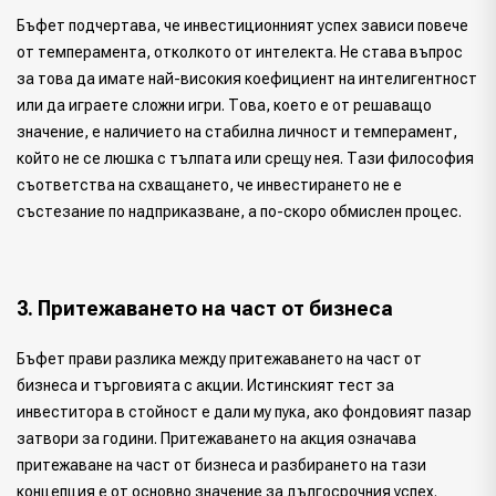
Бъфет подчертава, че инвестиционният успех зависи повече
от темперамента, отколкото от интелекта. Не става въпрос
за това да имате най-високия коефициент на интелигентност
или да играете сложни игри. Това, което е от решаващо
значение, е наличието на стабилна личност и темперамент,
който не се люшка с тълпата или срещу нея. Тази философия
съответства на схващането, че инвестирането не е
състезание по надприказване, а по-скоро обмислен процес.
3. Притежаването на част от бизнеса
Бъфет прави разлика между притежаването на част от
бизнеса и търговията с акции. Истинският тест за
инвеститора в стойност е дали му пука, ако фондовият пазар
затвори за години. Притежаването на акция означава
притежаване на част от бизнеса и разбирането на тази
концепция е от основно значение за дългосрочния успех.