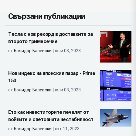
Свързани публикации
Тесла с нов рекорд в доставките за
второто тримесечие
от
Божидар Балевски
| юли 03, 2023
Нов индекс на японския пазар - Prime
150
от
Божидар Балевски
| юли 03, 2023
Ето как инвеститорите печелят от
войните и световната нестабилност
от
Божидар Балевски
| окт 11, 2023