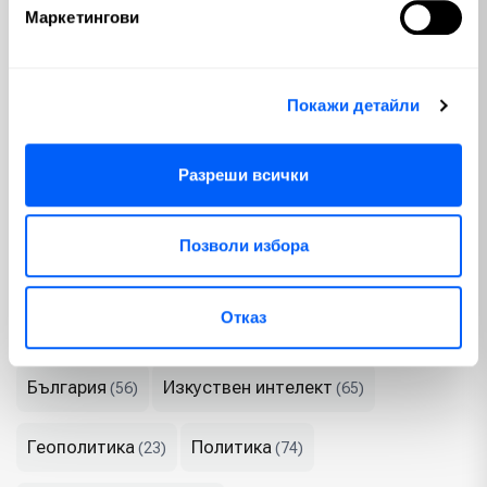
инвеститор, независимо от неговата епоха или размера на
Маркетингови
портфейла му. Това са и уроците, които са в основата на
всички обучения в нашия сайт. Не пропускайте да изгледате и
безплатните ни лекции, които са базирани изцяло върху
Покажи детайли
идеологията на един от най-великите инвеститори, а именно
- Уорън Бъфет.
Разреши всички
Теми
Позволи избора
Криптовалути
Пазари
(100)
(810)
Отказ
Макроикономика
Emerging Markets
(280)
(3)
България
Изкуствен интелект
(56)
(65)
Геополитика
Политика
(23)
(74)