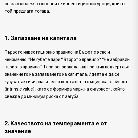
се запознаем с основните инвестиционни уроци, които
той предлага тогава.
1. Запазване на капитала
Първото инвестиционно правило на Бъфет е ясно и
неизменно: "Не губете пари." Второто правило? "Не забравяй
първото правило." Този основополагащ принцип подчертава
значението на запазването на капитала. Идеята е да се
купуват активи значително под тяхната същинска стойност
(intrinsic value), като се формира марж на сигурност, който
свежда до минимум риска от загуба.
2. Качеството на темперамента е от
значение