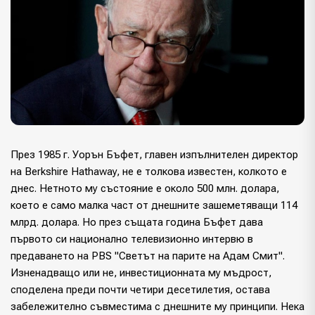
През 1985 г. Уорън Бъфет, главен изпълнителен директор
на Berkshire Hathaway, не е толкова известен, колкото е
днес. Нетното му състояние е около 500 млн. долара,
което е само малка част от днешните зашеметяващи 114
млрд. долара. Но през същата година Бъфет дава
първото си национално телевизионно интервю в
предаването на PBS "Светът на парите на Адам Смит".
Изненадващо или не, инвестиционната му мъдрост,
споделена преди почти четири десетилетия, остава
забележително съвместима с днешните му принципи. Нека