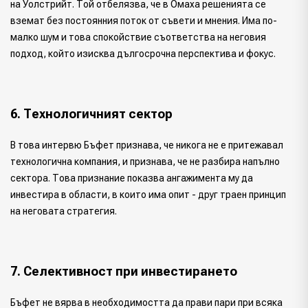
на Уолстрийт. Той отбелязва, че в Омаха решенията се
вземат без постоянния поток от съвети и мнения. Има по-
малко шум и това спокойствие съответства на неговия
подход, който изисква дългосрочна перспектива и фокус.
6. Технологичният сектор
В това интервю Бъфет признава, че никога не е притежавал
технологична компания, и признава, че не разбира напълно
сектора. Това признание показва ангажимента му да
инвестира в области, в които има опит - друг траен принцип
на неговата стратегия.
7. Селективност при инвестирането
Бъфет не вярва в необходимостта да прави пари при всяка