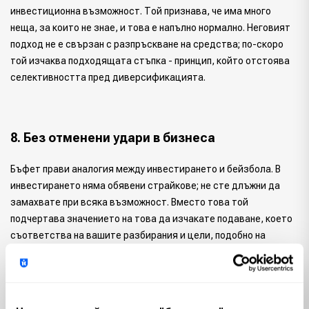
инвестиционна възможност. Той признава, че има много
неща, за които не знае, и това е напълно нормално. Неговият
подход не е свързан с разпръскване на средства; по-скоро
той изчаква подходящата стъпка - принцип, който отстоява
селективността пред диверсификацията.
8. Без отменени удари в бизнеса
Бъфет прави аналогия между инвестирането и бейзбола. В
инвестирането няма обявени страйкове; не сте длъжни да
замахвате при всяка възможност. Вместо това той
подчертава значението на това да изчакате подаване, което
съответства на вашите разбирания и цели, подобно на
търпелив батер.