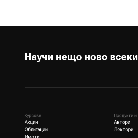
Научи нещо ново всеки
Курсове
Продукти и 
Акции
Автори
Облигации
Лектори
Имоти