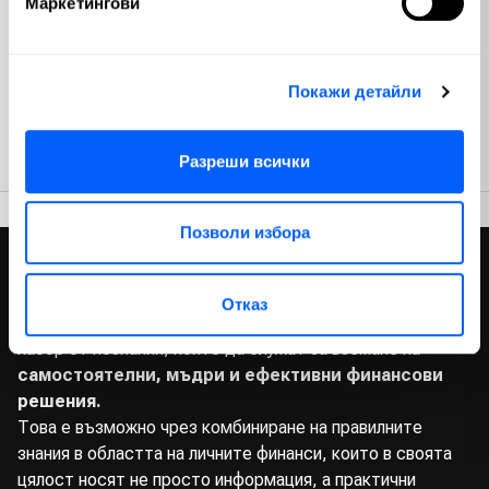
Маркетингови
5
(0 ревюта)
Покажи детайли
Разгледай
Разреши всички
Позволи избора
Какво включват курсовете
Курсовете по управление на лични финанси на Investclub
Отказ
са създадени с идеята да изградят в обучаващите се
набор от познания, които да служат за вземане на
самостоятелни, мъдри и ефективни финансови
решения.
Това е възможно чрез комбиниране на правилните
знания в областта на личните финанси, които в своята
цялост носят не просто информация, а практични