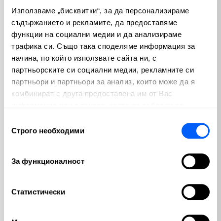
Използваме „бисквитки“, за да персонализираме
съдържанието и рекламите, да предоставяме
функции на социални медии и да анализираме
трафика си. Също така споделяме информация за
начина, по който използвате сайта ни, с
партньорските си социални медии, рекламните си
партньори и партньори за анализ, които може да я
комбинират с друга предоставена им от Вас
информация или с такава, която са събрали от
Информационни и
ползването от Ваша страна на услугите им.
Избор
комуникационни технологии
Строго необходими
на
(ИКТ) в банковото,
съгласие
застрахователното и
За функционалност
осигурителното дело
Курс на
Тихомир Банов
Статистически
Дигитални умения за финансовия
сектор — от основи до сигурност