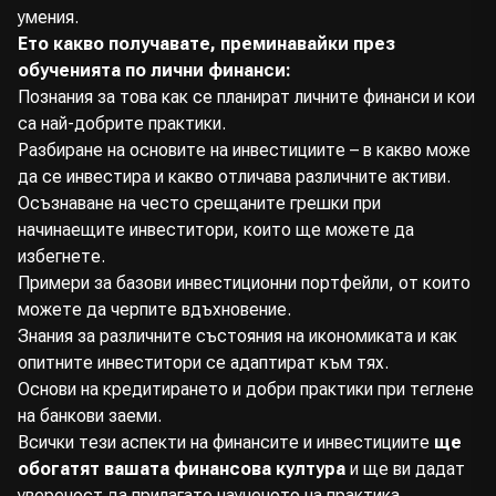
умения.
Ето какво получавате, преминавайки през
обученията по лични финанси:
Познания за това как се планират личните финанси и кои
са най-добрите практики.
Разбиране на основите на инвестициите – в какво може
да се инвестира и какво отличава различните активи.
Осъзнаване на често срещаните грешки при
начинаещите инвеститори, които ще можете да
избегнете.
Примери за базови инвестиционни портфейли, от които
можете да черпите вдъхновение.
Знания за различните състояния на икономиката и как
опитните инвеститори се адаптират към тях.
Основи на кредитирането и добри практики при теглене
на банкови заеми.
Всички тези аспекти на финансите и инвестициите
ще
обогатят вашата финансова култура
и ще ви дадат
увереност да прилагате наученото на практика.