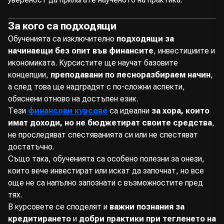
За кого са подходящи
Обученията са изключително
подходящи за
начинаещи без опит във финансите
, инвестициите и
икономиката. Курсистите ще научат базовите
концепции,
преподавани по лесноразбираем начин
,
а след това ще надградят с по-сложни аспекти,
обяснени отново на достъпен език.
Тези
финансови курсове
са идеални
за хора, които
имат доходи, но не бюджетират своите средства
,
не проследяват спестяванията си или не спестяват
достатъчно.
Също така, обученията са особено полезни за онези,
които вече инвестират или искат да започнат, но все
още не са напълно запознати с възможностите пред
тях.
В курсовете се споделят и
важни познания за
кредитирането
и
добри практики при тегленето на