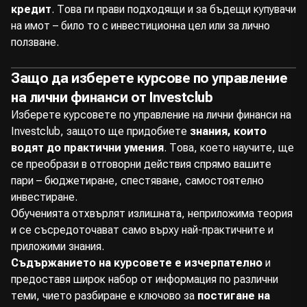
кредит
. Това ги прави подходящи и за бъдещи купувачи
на имот – било то с инвестиционна цел или за лично
ползване.
Защо да изберете курсове по управление
на лични финанси от Investclub
Изберете курсовете по управление на лични финанси на
Investclub, защото ще придобиете
знания, които
водят до практични умения
. Това, което научите, ще
се преобрази в отговорни действия спрямо вашите
пари – бюджетиране, спестяване, самостоятелно
инвестиране.
Обученията отхвърлят излишната, неприложима теория
и се съсредоточават само върху най-практичните и
приложими знания.
Съдържанието на курсовете е изчерпателно
и
предоставя широк набор от информация по различни
теми, чието разбиране е ключово за
постигане на