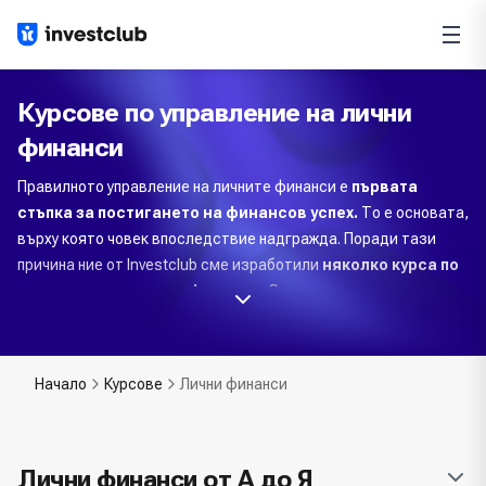
Курсове по управление на лични
финанси
Правилното управление на личните финанси е
първата
стъпка за постигането на финансов успех.
То е основата,
върху която човек впоследствие надгражда. Поради тази
причина ние от Investclub сме изработили
няколко курса по
управление на лични финанси.
С тях целим да изградим у
нашите курсисти необходимата база от познания, с която те
да навлязат правилно в света на парите, финансите и
инвестиционните възможности.
Начало
Курсове
Лични финанси
Видове курсове по управление на лични
финанси предлагани от Investclub
Лични финанси от А до Я