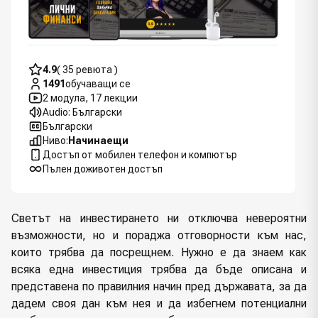
4.9
( 35 ревюта )
1491
обучаващи се
2 модула, 17 лекции
Audio: Български
Български
Ниво:
Начинаещи
Достъп от мобилен телефон и компютър
Пълен доживотен достъп
Светът на инвестирането ни отключва невероятни
възможности, но и пораджа отговорности към нас,
които трябва да посрещнем. Нужно е да знаем как
всяка една инвестиция трябва да бъде описана и
представена по правилния начин пред държавата, за да
дадем своя дан към нея и да избегнем потенциални