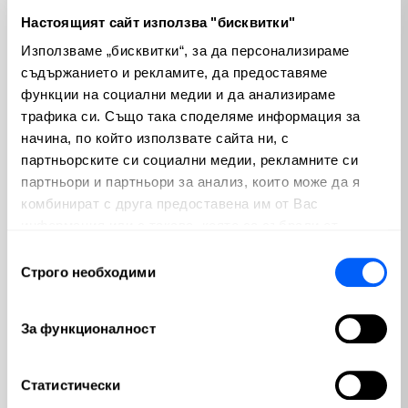
отворени позиции, ще получиш най-важната информация
Настоящият сайт използва "бисквитки"
и по това направление, както и как работи и се прилага
Използваме „бисквитки“, за да персонализираме
Спогодбата за избягване на двойно данъчно облагане.
съдържанието и рекламите, да предоставяме
Ще преминем в детайли относно това как се
функции на социални медии и да анализираме
декларират всякакъв тип доходи от лихви, как се
трафика си. Също така споделяме информация за
декларират всякакви граждански и авторски
начина, по който използвате сайта ни, с
възнаграждения
и като цяло това обучение не остава
партньорските си социални медии, рекламните си
нищо в сферата на данъците, което да може да те
партньори и партньори за анализ, които може да я
хване неподготвен!
комбинират с друга предоставена им от Вас
информация или с такава, която са събрали от
ползването от Ваша страна на услугите им.
Избор
Строго необходими
на
Курс от
съгласие
Марина Мучакова
За функционалност
Данъчен експерт
Марина Мучакова е данъчен експерт и лектор в
Investclub с дългогодишен професионален опит в
Статистически
областта на данъчното и осигурителното