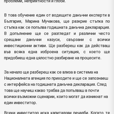
проблеми, неприятности и глоби.
В това обучение един от водещите данъчни експерти в
България, Марина Мучакова, ще разкрие стъпка по
стъпка как се попълва
годишната данъчна декларарция.
В допълнение ще се разгледат и различни често
срещани данъчни казуси, свързани с всички
инвестиционни активи. Ще разбереш как да действаш
във всяка една изброена ситуация, с което ще
придобиеш една цялостно разбиране на процесите.
За начало ще разбереш как се влиза в система на
Националната агенция по приходите и ще се запознаеш
с интерфейса на годишната данъчна декларация. След
това ще научиш какво трябва да попълваш в почти
всички възможни сценарии, които могат да изникнат на
един инвеститор.
Всеки инвеститор иска капиталови печалби. Когато те