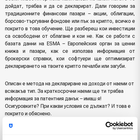
дойдат
,
трябва и да се декларират. Дали говорим за
традиционните финансови пазари – акции, облигации,
борсово-търгувани фондове или пък за крипто, всичко е
покрито в това обучение. Ще разбереш кои инвестиции
са освободени от облагане и кои не. Как се работи с
базата данни на
ESMA –
Европейския орган за ценни
книжа и пазари, как се използва информация от
брокерски справки, кои софтуери ще оптимизират
декларирането на твоите крипто печалби или загуби.
Описан е метода на деклариране на доходи от наеми от
всякакъв тип. За краткосрочни наеми ще ти трябва
информация за патентния данък – имаш я!
Осигуровките? При какви условия се дължат? И това е
покрито и обяснено.
Ако пък получаваш дивиденти или трябва да опишеш