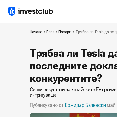
Начало
Блог
Пазари
Трябва ли Tesla да се 
Трябва ли Tesla д
последните докла
конкурентите?
Силни резултати на китайските EV произв
интригуваща
Публикувано от
Божидар Балевски
май 