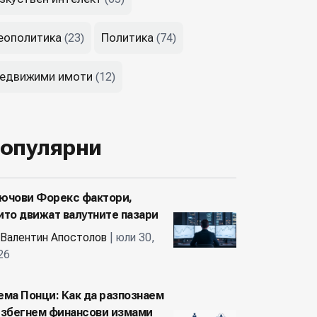
еополитика
Политика
(23)
(74)
едвижими имоти
(12)
опулярни
ючови Форекс фактори,
ито движат валутните пазари
Валентин Апостолов
| юли 30,
26
ема Понци: Как да разпознаем
избегнем финансови измами