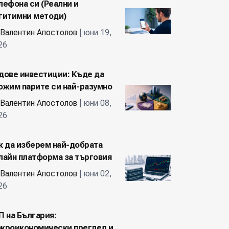
лефона си (Реални и
гитимни методи)
Валентин Апостолов
| юни 19,
26
дове инвестиции: Къде да
ожим парите си най-разумно
Валентин Апостолов
| юни 08,
26
к да изберем най-добрата
лайн платформа за търговия
Валентин Апостолов
| юни 02,
26
П на България:
кроикономически преглед и