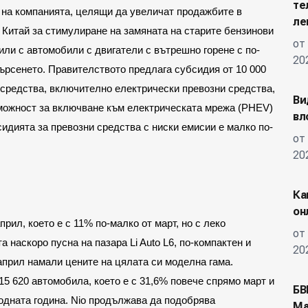
те
 на компанията, целящи да увеличат продажбите в 
ле
а Китай за стимулиране на замяната на старите бензинови 
от
ли с автомобили с двигатели с вътрешно горене с по-
20
ърсенето. Правителството предлага субсидия от 10 000 
 средства, включително електрически превозни средства, 
Ви
можност за включване към електрическата мрежа (PHEV) 
вл
сидията за превозни средства с ниски емисии е малко по-
от
20
Ка
он
рил, което е с 11% по-малко от март, но с леко 
от
 наскоро пусна на пазара Li Auto L6, по-компактен и 
20
 април намали цените на цялата си моделна гама.
5 620 автомобила, което е с 31,6% повече спрямо март и 
БВ
дната година. Nio продължава да подобрява 
Ма