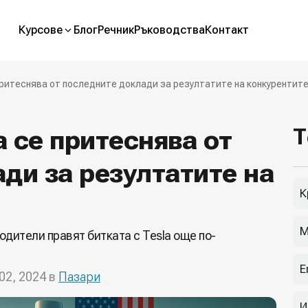
Курсове
Блог
Речник
Ръководства
Контакт
притеснява от последните доклади за резултатите на конкурентит
а се притеснява от
Т
ди за резултатите на
К
М
одители правят битката с Tesla още по-
E
02, 2024 в
Пазари
И