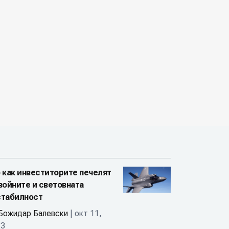
 как инвеститорите печелят
войните и световната
стабилност
Божидар Балевски
| окт 11,
23