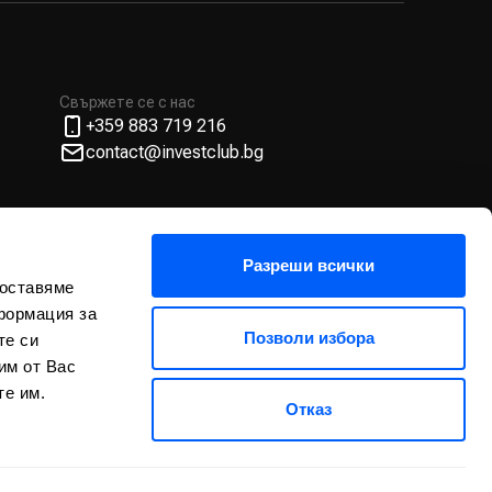
Свържете се с нас
+359 883 719 216
contact@investclub.bg
Разреши всички
доставяме
формация за
Позволи избора
те си
им от Вас
те им.
Отказ
Политика за поверителност
Правила и условия