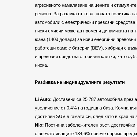
агресивното намаляване на цените и стимулите
региона. За разлика от това, новата политика н
автомобили с електрически превозни средства и
ниски емисии може да промени динамиката на т
юана (1409 долара) за нови енергийни превозни
работещи само с батерии (BEV), хибриди с въз
и превозни средства с горивни клетки, като суб
ниска.
Разбивка на индивидуалните резултати
Li Auto: 
Доставени са 25 787 автомобила през ап
увеличение от 0,4% на годишна база. Компанията
достъпен SUV в гамата си, след като в края на
Nio:
 Постигна забележителен ръст, доставяйки 1
с впечатляващите 134,6% повече спрямо предхо