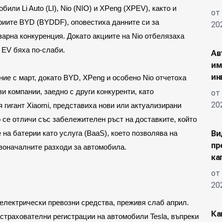
ли Li Auto (LI), Nio (NIO) и XPeng (XPEV), както и 
от
риите BYD (BYDDF), оповестиха данните си за 
20
зарна конкуренция. Докато акциите на Nio отбелязаха 
а EV бяха по-слаби.
Ав
им
ин
ние с март, докато BYD, XPeng и особено Nio отчетоха 
и компании, заедно с други конкуренти, като 
от
20
 гигант Xiaomi, представиха нови или актуализирани 
се отличи със забележителен ръст на доставките, който 
Ви
на батерии като услуга (BaaS), което позволява на 
пр
воначалните разходи за автомобила.
ка
от
20
а електрически превозни средства, преживя слаб април. 
Ка
страхователни регистрации на автомобили Tesla, въпреки 