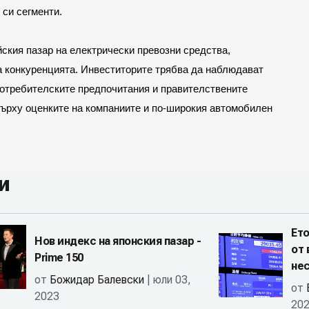
си сегменти.
ския пазар на електрически превозни средства, 
а конкуренцията. Инвеститорите трябва да наблюдават 
потребителските предпочитания и правителствените 
върху оценките на компаниите и по-широкия автомобилен 
и
Ето
Нов индекс на японския пазар -
от 
Prime 150
не
от
Божидар Балевски
| юли 03,
от
2023
20