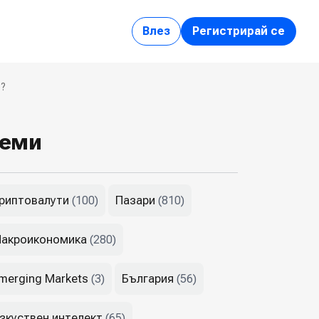
Влез
Регистрирай се
е?
еми
риптовалути
Пазари
(100)
(810)
акроикономика
(280)
merging Markets
България
(3)
(56)
зкуствен интелект
(65)