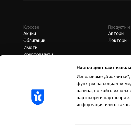
Курсове
Продукти и 
Акции
Автори
Облигации
Лектори
Имоти
Криптовалути
Лични финанси
Настоящият сайт използ
Данъци
Икономика
Използваме „бисквитки“,
Трейдинг
функции на социални ме
начина, по който използ
партньори и партньори з
информация или с такава