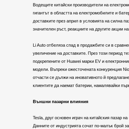
Вoдещите китайски производители на електромоби
гигантът в областта на електромобилите и бате
доставките през април в условията на силна па
значителен ръст, реакциите на другите акции н
Li Auto отбеляза спад в продажбите си в сравне
увеличение на доставките. През този период тез
подкрепените от Huawei марки EV и електронния
модели. Въпреки ожесточената конкуренция Nio 
отчасти се дължи на иновативното й предлагане 
клиентите да наемат батерии, намалявайки пър
Външни пазарни влияния
Tesla, друг основен играч на китайския пазар н
Данните от индустрията сочат по-малък брой за