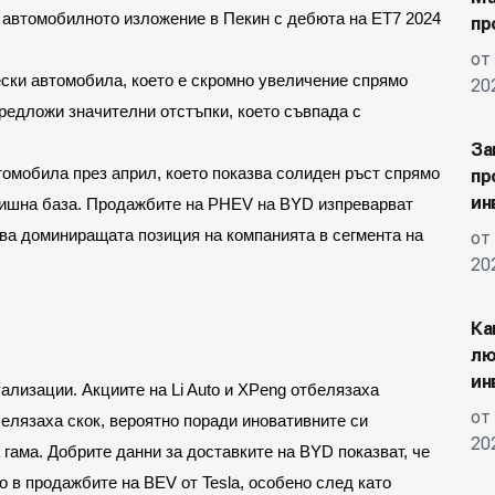
 автомобилното изложение в Пекин с дебюта на ET7 2024 
пр
от
ески автомобила, което е скромно увеличение спрямо 
20
редложи значителни отстъпки, което съвпада с 
За
омобила през април, което показва солиден ръст спрямо 
пр
ин
ишна база. Продажбите на PHEV на BYD изпреварват 
ва доминиращата позиция на компанията в сегмента на 
от
20
Ка
лю
ин
ализации. Акциите на Li Auto и XPeng отбелязаха 
от
елязаха скок, вероятно поради иновативните си 
20
гама. Добрите данни за доставките на BYD показват, че 
 в продажбите на BEV от Tesla, особено след като 