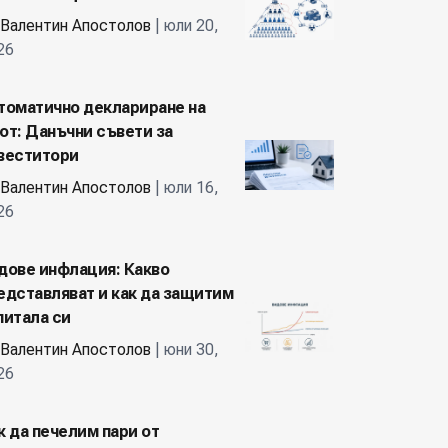
Валентин Апостолов
| юли 20,
26
томатично деклариране на
от: Данъчни съвети за
веститори
Валентин Апостолов
| юли 16,
26
дове инфлация: Какво
едставляват и как да защитим
питала си
Валентин Апостолов
| юни 30,
26
к да печелим пари от