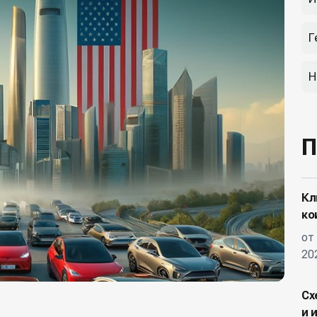
Г
Н
П
Кл
ко
от
20
Сх
и 