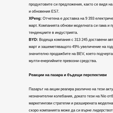
продуктовите си предложения, както се видя на
и обновения ES7.
XPeng:
 Отчетена е доставка на 9 393 електрич
март. Компанията обнови моделната си гама и п
тенденциите в индустрията.
BYD:
 Водеща компания с 313 245 доставени авт
март и зашеметяващото 49% увеличение на год
значително продажбите на BEV, което подчерта
мулти-енергийните превозни средства.
Реакции на пазара и бъдещи перспективи
Пазарът на акции реагира различно на тези акту
незначителни колебания, докато тези на Nio отб
маркетингови стратегии и разширената моделна 
скоро компанията може да си върне лидерството