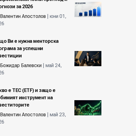
огнози за 2026
Валентин Апостолов
| юни 01,
26
що Ви е нужна менторска
ограма за успешни
вестиции
Божидар Балевски
| май 24,
26
кво е ТЕС (ETF) и защо е
бимият инструмент на
веститорите
Валентин Апостолов
| май 23,
26