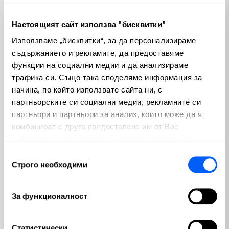
Историята на Tesla през първото тримесечие е история на 
Настоящият сайт използва "бисквитки"
устойчивост сред трудностите. Въпреки че финансовите 
Използваме „бисквитки“, за да персонализираме
данни сочат спад, бъдещето изглежда е свързано със 
съдържанието и рекламите, да предоставяме
стратегическо приспособяване и осъзнаване на разходите. 
функции на социални медии и да анализираме
Успехът на новата стратегия на Tesla и навременната 
трафика си. Също така споделяме информация за
доставка на обещания достъпен модел на електромобил 
начина, по който използвате сайта ни, с
ще определят дали компанията ще успее да възвърне 
партньорските си социални медии, рекламните си
инерцията си и да превърне оптимизма на Мъск в устойчив 
партньори и партньори за анализ, които може да я
растеж.
комбинират с друга предоставена им от Вас
Теми
информация или с такава, която са събрали от
ползването от Ваша страна на услугите им.
Избор
Строго необходими
на
Криптовалути
Пазари
(100)
(810)
съгласие
За функционалност
Макроикономика
Emerging Markets
(280)
(3)
България
Изкуствен интелект
Статистически
(56)
(65)