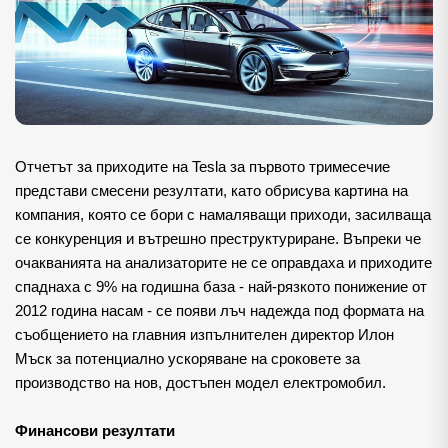
Отчетът за приходите на Tesla за първото тримесечие
представи смесени резултати, като обрисува картина на
компания, която се бори с намаляващи приходи, засилваща
се конкуренция и вътрешно преструктуриране. Въпреки че
очакванията на анализаторите не се оправдаха и приходите
спаднаха с 9% на годишна база - най-рязкото понижение от
2012 година насам - се появи лъч надежда под формата на
съобщението на главния изпълнителен директор Илон
Мъск за потенциално ускоряване на сроковете за
производство на нов, достъпен модел електромобил.
Финансови резултати