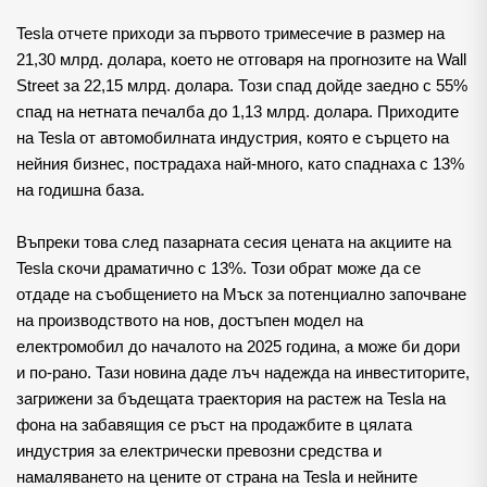
Tesla отчете приходи за първото тримесечие в размер на 
21,30 млрд. долара, което не отговаря на прогнозите на Wall 
Street за 22,15 млрд. долара. Този спад дойде заедно с 55% 
спад на нетната печалба до 1,13 млрд. долара. Приходите 
на Tesla от автомобилната индустрия, която е сърцето на 
нейния бизнес, пострадаха най-много, като спаднаха с 13% 
на годишна база.
Въпреки това след пазарната сесия цената на акциите на 
Tesla скочи драматично с 13%. Този обрат може да се 
отдаде на съобщението на Мъск за потенциално започване 
на производството на нов, достъпен модел на 
електромобил до началото на 2025 година, а може би дори 
и по-рано. Тази новина даде лъч надежда на инвеститорите, 
загрижени за бъдещата траектория на растеж на Tesla на 
фона на забавящия се ръст на продажбите в цялата 
индустрия за електрически превозни средства и 
намаляването на цените от страна на Tesla и нейните 