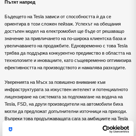
Пътят напред
Бъдещето на Tesla зависи от способността ѝ да се 
ориентира в този сложен пейзаж. Успехът на обещания 
достъпен модел на електромобил ще бъде от решаващо 
значение за привличането на по-широка клиентска база и 
увеличаването на продажбите. Едновременно с това Tesla 
трябва да поддържа конкурентно предимство в областта на 
технологиите и иновациите, като същевременно оптимизира 
ефективността на производството и намалява разходите.
Уверенията на Мъск за повишено внимание към 
инфраструктурата за изкуствен интелект и потенциалното 
лицензиране на системата за подпомагане на водача на 
Tesla, FSD, на други производители на автомобили биха 
могли да предложат допълнителни източници на приходи. 
Въпреки това продължаващата сага за амбициите на Tesla 
за самоуправление остава неразрешена, като обещанията, 
давани с години, все още не са напълно реализирани.