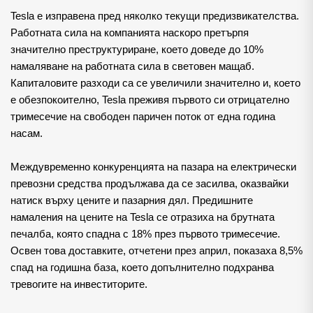
Tesla е изправена пред няколко текущи предизвикателства. 
Работната сила на компанията наскоро претърпя 
значително преструктуриране, което доведе до 10% 
намаляване на работната сила в световен мащаб. 
Капиталовите разходи са се увеличили значително и, което 
е обезпокоително, Tesla преживя първото си отрицателно 
тримесечие на свободен паричен поток от една година 
насам.
Междувременно конкуренцията на пазара на електрически 
превозни средства продължава да се засилва, оказвайки 
натиск върху цените и пазарния дял. Предишните 
намаления на цените на Tesla се отразиха на брутната 
печалба, която спадна с 18% през първото тримесечие. 
Освен това доставките, отчетени през април, показаха 8,5% 
спад на годишна база, което допълнително подхранва 
тревогите на инвеститорите.