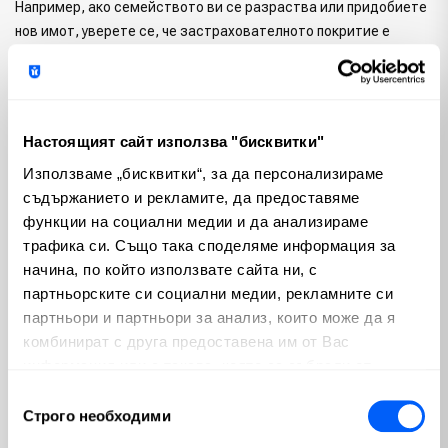
Например, ако семейството ви се разраства или придобиете
нов имот, уверете се, че застрахователното покритие е
адекватно.
Помислете за други елементи като застраховка за злополука
или застраховка при безработица, ако е приложимо. Поне
Настоящият сайт използва "бисквитки"
веднъж годишно преразглеждайте тези мерки за защита и ги
актуализирайте при настъпване на значими промени в живота
Използваме „бисквитки“, за да персонализираме
ви. Така гарантирате, че трудът ви в спестяване и
съдържанието и рекламите, да предоставяме
инвестиране е защитен от неочаквани житейски събития.
функции на социални медии и да анализираме
трафика си. Също така споделяме информация за
Финансово разумното планиране не е еднократно усилие, а
начина, по който използвате сайта ни, с
процес на постоянни подобрения. Чрез тези шест стъпки
партньорските си социални медии, рекламните си
всеки може да положи здрава основа за своето финансово
партньори и партньори за анализ, които може да я
благосъстояние и сигурно бъдеще.
комбинират с друга предоставена им от Вас
информация или с такава, която са събрали от
Бъдете търпеливи и последователни. С времето малките
ползването от Ваша страна на услугите им.
Избор
победи се натрупват и водят до значителен прогрес. Най-
Строго необходими
на
хубавото е, че никога не е късно да започнете. Дори днес
съгласие