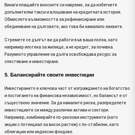
Винаги плащайте вноските си навреме, за да избегнете
допълнителни такси и влошаване на кредитната история.
Обмислете възможността за рефинансиране или
обединяване на дълговете, ако това би намалило лихвите.
Стремете се дългът ви да работи във ваша полза, като
например ипотека за жилище, а не кредит, за почивка.
Разумното управление на дълга освобождава ресурс за
спестяване и инвестиране.
5. Балансирайте своите инвестиции
Инвестирането е ключова част от изграждането на богатство
и постигането на финансова независимост, но балансът е от
съществено значение. За да намалите риска, разпределете
инвестициите си между различни активи и сектори.
Например, комбинирайте по-рискови инструменти (като
акции с потенциал за висок растеж) с по-стабилни, като
облигации или индексни фондове.