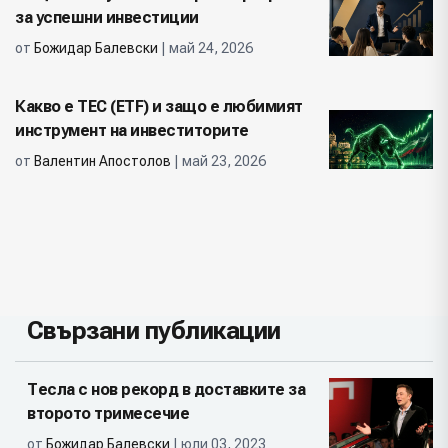
за успешни инвестиции
от
Божидар Балевски
| май 24, 2026
Какво е ТЕС (ETF) и защо е любимият
инструмент на инвеститорите
от
Валентин Апостолов
| май 23, 2026
Свързани публикации
Тесла с нов рекорд в доставките за
второто тримесечие
от
Божидар Балевски
| юли 03, 2023