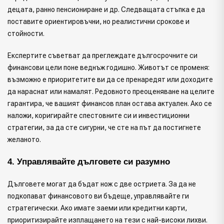
децата, ранно пенсиониране и др. Следващата стъпка е да
поставите ориентировъчни, но реалистични срокове и
стойности.
Експертите съветват да преглеждате дългосрочните си
финансови цели поне веднъж годишно. Животът се променя:
възможно е приоритетите ви да се пренаредят или доходите
да нараснат или намалят. Редовното преоценяване на целите
гарантира, че вашият финансов план остава актуален. Ако се
наложи, коригирайте спестовните си и инвестиционни
стратегии, за да сте сигурни, че сте на път да постигнете
желаното.
4. Управлявайте дълговете си разумно
Дълговете могат да бъдат нож с две остриета. За да не
подкопават финансовото ви бъдеще, управлявайте ги
стратегически. Ако имате заеми или кредитни карти,
приоритизирайте изплащането на тези с най-високи лихви.