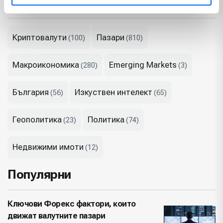
Теми
Криптовалути
Пазари
(100)
(810)
Макроикономика
Emerging Markets
(280)
(3)
България
Изкуствен интелект
(56)
(65)
Геополитика
Политика
(23)
(74)
Недвижими имоти
(12)
Популярни
Ключови Форекс фактори, които
движат валутните пазари