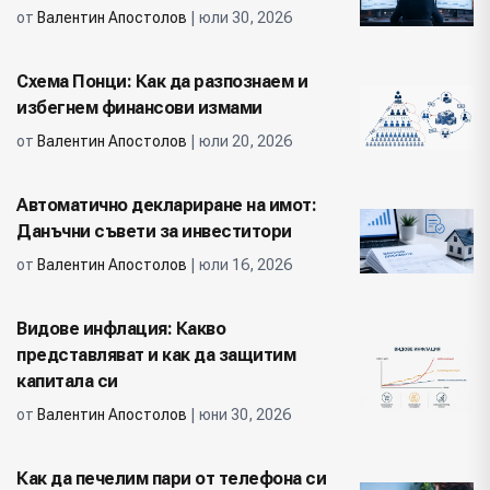
от
Валентин Апостолов
| юли 30, 2026
Схема Понци: Как да разпознаем и
избегнем финансови измами
от
Валентин Апостолов
| юли 20, 2026
Автоматично деклариране на имот:
Данъчни съвети за инвеститори
от
Валентин Апостолов
| юли 16, 2026
Видове инфлация: Какво
представляват и как да защитим
капитала си
от
Валентин Апостолов
| юни 30, 2026
Как да печелим пари от телефона си