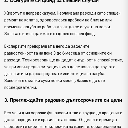
2. Осигурете си фонд за спешни случаи
Животът е непредсказуем. Неочаквани разходи като спешен
ремонт на колата, здравословен проблем на близък или
временна загуба на работа могат да се случат на всеки.
Затова е важно да имате отделен спешен фонд.
Експертите препоръчват в него да заделите
равностойността на поне 3 до 6 месеца от основните си
разходи. Тези резерви ще ви дадат сигурност и спокойствие,
че при извънредна ситуация няма да се налага да трупате
дългове или да разпродавате инвестиции на загуба.
Започнете с малки суми всеки месец. Важно е да сте
последователни.
3. Преглеждайте редовно дългосрочните си цели
Без ясни дългосрочни финансови цели е трудно да прецените
дали напредвате в правилната посока. Отделете време да
определите своите цели: покупка на жилище, образование на