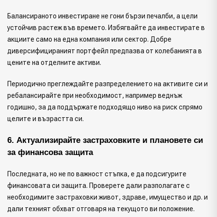
Балансираното инвестиране не гони бързи печалби, а цели
устойчив растеж във времето. Избягвайте да инвестирате в
акциите само на една компания или сектор. Добре
диверсифицираният портфейл предпазва от колебанията в
цените на отделните активи.
Периодично преглеждайте разпределението на активите си и
ребалансирайте при необходимост, например веднъж
годишно, за да поддържате подходящо ниво на риск спрямо
целите и възрастта си.
6. Актуализирайте застраховките и плановете си 
за финансова защита
Последната, но не по важност стъпка, е да подсигурите
финансовата си защита. Проверете дали разполагате с
необходимите застраховки живот, здраве, имущество и др. и
дали техният обхват отговаря на текущото ви положение.