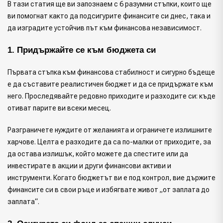
В тази статия ще ви запознаем с 6 разумни стъпки, които ще
ви помогнат както да подсигурите финансите си днес, така и
да изградите устойчив път към финансова независимост.
1. Придържайте се към бюджета си 
Първата стъпка към финансова стабилност и сигурно бъдеще
е да съставите реалистичен бюджет и да се придържате към
него. Проследявайте редовно приходите и разходите си: къде
отиват парите ви всеки месец.
Разграничете нуждите от желанията и ограничете излишните
харчове. Целта е разходите да са по-малки от приходите, за
да остава излишък, който можете да спестите или да
инвестирате в акции и други финансови активи и
инструменти. Когато бюджетът ви е под контрол, вие държите
финансите си в свои ръце и избягвате живот „от заплата до
заплата“.