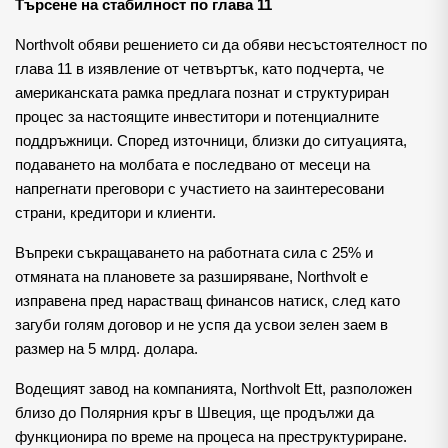
Търсене на стабилност по глава 11
Northvolt обяви решението си да обяви несъстоятелност по
глава 11 в изявление от четвъртък, като подчерта, че
американската рамка предлага познат и структуриран
процес за настоящите инвеститори и потенциалните
поддръжници. Според източници, близки до ситуацията,
подаването на молбата е последвано от месеци на
напрегнати преговори с участието на заинтересовани
страни, кредитори и клиенти.
Въпреки съкращаването на работната сила с 25% и
отмяната на плановете за разширяване, Northvolt е
изправена пред нарастващ финансов натиск, след като
загуби голям договор и не успя да усвои зелен заем в
размер на 5 млрд. долара.
Водещият завод на компанията, Northvolt Ett, разположен
близо до Полярния кръг в Швеция, ще продължи да
функционира по време на процеса на преструктуриране.