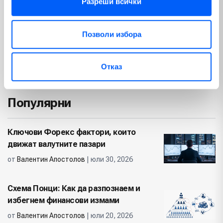
Разреши всички
България
Изкуствен интелект
(56)
(65)
Позволи избора
Геополитика
Политика
(23)
(74)
Отказ
Недвижими имоти
(12)
Популярни
Ключови Форекс фактори, които
движат валутните пазари
от
Валентин Апостолов
| юли 30, 2026
Схема Понци: Как да разпознаем и
избегнем финансови измами
от
Валентин Апостолов
| юли 20, 2026