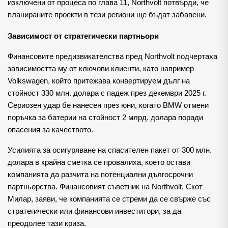
изключени от процеса по глава 11, Northvolt потвърди, че
планираните проекти в тези региони ще бъдат забавени.
Зависимост от стратегически партньори
Финансовите предизвикателства пред Northvolt подчертаха
зависимостта му от ключови клиенти, като например
Volkswagen, който притежава конвертируем дълг на
стойност 330 млн. долара с падеж през декември 2025 г.
Сериозен удар бе нанесен през юни, когато BMW отмени
поръчка за батерии на стойност 2 млрд. долара поради
опасения за качеството.
Усилията за осигуряване на спасителен пакет от 300 млн.
долара в крайна сметка се провалиха, което остави
компанията да разчита на потенциални дългосрочни
партньорства. Финансовият съветник на Northvolt, Скот
Милар, заяви, че компанията се стреми да се свърже със
стратегически или финансови инвеститори, за да
преодолее тази криза.