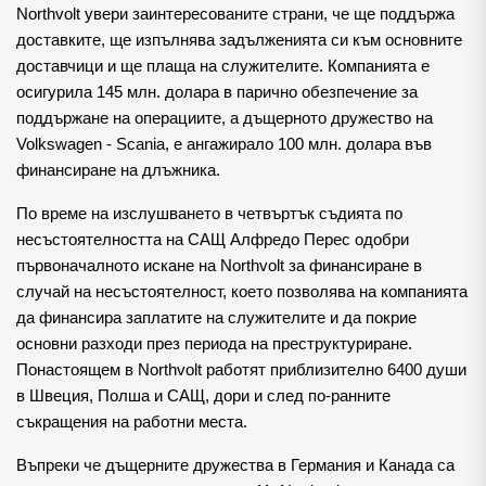
Northvolt увери заинтересованите страни, че ще поддържа
доставките, ще изпълнява задълженията си към основните
доставчици и ще плаща на служителите. Компанията е
осигурила 145 млн. долара в парично обезпечение за
поддържане на операциите, а дъщерното дружество на
Volkswagen - Scania, е ангажирало 100 млн. долара във
финансиране на длъжника.
По време на изслушването в четвъртък съдията по
несъстоятелността на САЩ Алфредо Перес одобри
първоначалното искане на Northvolt за финансиране в
случай на несъстоятелност, което позволява на компанията
да финансира заплатите на служителите и да покрие
основни разходи през периода на преструктуриране.
Понастоящем в Northvolt работят приблизително 6400 души
в Швеция, Полша и САЩ, дори и след по-ранните
съкращения на работни места.
Въпреки че дъщерните дружества в Германия и Канада са