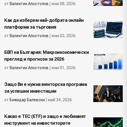
от
Валентин Апостолов
| юни 08, 2026
Как да изберем най-добрата онлайн
платформа за търговия
от
Валентин Апостолов
| юни 02, 2026
БВП на България: Макроикономически
преглед и прогнози за 2026
от
Валентин Апостолов
| юни 01, 2026
Защо Ви е нужна менторска програма
за успешни инвестиции
от
Божидар Балевски
| май 24, 2026
Какво е ТЕС (ETF) и защо е любимият
инструмент на инвеститорите