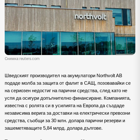
Снимка:reuters.com
Шведският производител на акумулатори Northvolt AB
подаде молба за защита от фалит в САЩ, позовавайки се
на сериозен недостиг на парични средства, след като не
успя да осигури допълнително финансиране. Компанията,
известна с ролята си в усилията на Европа да създаде
независима верига за доставки на електрически превозни
средства, съобщи за 30 млн. долара парични резерви и
зашеметяващите 5,84 млрд. долара дългове.