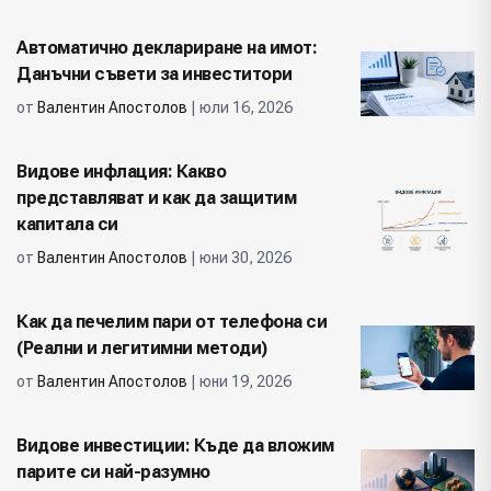
Автоматично деклариране на имот:
Данъчни съвети за инвеститори
от
Валентин Апостолов
| юли 16, 2026
Видове инфлация: Какво
представляват и как да защитим
капитала си
от
Валентин Апостолов
| юни 30, 2026
Как да печелим пари от телефона си
(Реални и легитимни методи)
от
Валентин Апостолов
| юни 19, 2026
Видове инвестиции: Къде да вложим
парите си най-разумно