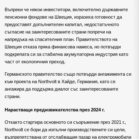
Въпреки че някои инвеститори, включително държавните
пенсионни фондове на Швеция, изразиха готовност да
предоставят допълнителен капитал, недостатъчното
съгласие на заинтересованите страни попречи на
напредъка на спасителния план. Правителството на
Швеция отказа пряка финансова намеса, но потвърди
подкрепата си за стабилна акумулаторна индустрия като
част от екологичния преход.
Германското правителство също потвърди ангажимента си
към проекта на Northvolt в Хайде, Германия, като се
ангажира да поддържа диалог със заинтересованите
страни.
Нарастващи предизвикателства през 2024 г.
Откакто стартира основното си съоръжение през 2021 г.,
Northvolt се бори да изпълни производствените си цели,
възпрепятствана от отслабващия пазар на електромобили