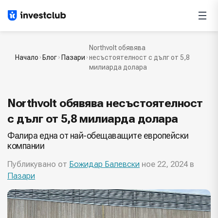
Northvolt обявява
Начало
Блог
Пазари
несъстоятелност с дълг от 5,8
милиарда долара
Northvolt обявява несъстоятелност
с дълг от 5,8 милиарда долара
Фалира една от най-обещаващите европейски
компании
Публикувано от
Божидар Балевски
ное 22, 2024 в
Пазари