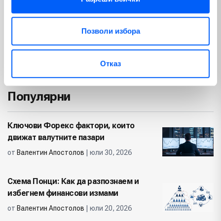
България
Изкуствен интелект
(56)
(65)
Позволи избора
Геополитика
Политика
(23)
(74)
Отказ
Недвижими имоти
(12)
Популярни
Ключови Форекс фактори, които
движат валутните пазари
от
Валентин Апостолов
| юли 30, 2026
Схема Понци: Как да разпознаем и
избегнем финансови измами
от
Валентин Апостолов
| юли 20, 2026