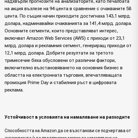
надхвърли прогнозите на анализаторите, като печалбата
на акция възлезе на 94 цента в сравнение с очакваните 58
цента. По същия начин приходите достигнаха 143,1 млрд.
долара, надминавайки очакванията за 141,4 млрд. долара.
Основните сегменти, които представляват интерес,
включват Amazon Web Services (AWS) с приходи от 23,1
млрд. долара и рекламния сегмент, генериращ приходи от
12,1 млрд. долара. Добрите резултати за третото
тримесечие бяха обусловени от различни фактори,
включително възстановяването на основния бизнес в
областта на електронната търговия, впечатляващата
промоция Prime Day и стабилния ръст в цифровата
реклама.
Устойчивост в условията на намаляване на разходите
Способността на Amazon да се възстанови се подчертава от