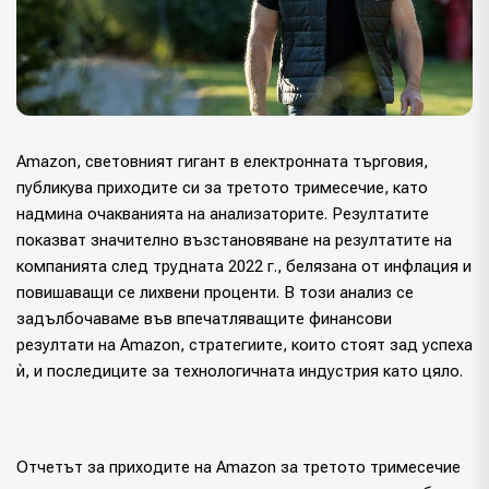
Amazon, световният гигант в електронната търговия,
публикува приходите си за третото тримесечие, като
надмина очакванията на анализаторите. Резултатите
показват значително възстановяване на резултатите на
компанията след трудната 2022 г., белязана от инфлация и
повишаващи се лихвени проценти. В този анализ се
задълбочаваме във впечатляващите финансови
резултати на Amazon, стратегиите, които стоят зад успеха
ѝ, и последиците за технологичната индустрия като цяло.
Отчетът за приходите на Amazon за третото тримесечие