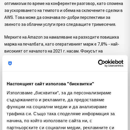
оптимизъм по време на конферентен разговор, като спомена
за ускоряването на темпото и обема на сключените сделки в
AWS. Това може да означава по-добри перспективи за
звеното за облачни услуги през следващите тримесечия.
Мерките на Amazon за намаляване на разходите повишиха
маржа на печалбата, като оперативният марж е 7,8% - най-
високият от началото на 2021 г. насам. Фокусът на
компанията върху рационализирането на разходите,
свързани с изпълнението, доставките и управлението на
запасите, допринесе за тази подобрена рентабилност.
Настоящият сайт използва "бисквитки"
Използваме „бисквитки“, за да персонализираме
съдържанието и рекламите, да предоставяме
функции на социални медии и да анализираме
Добрите резултати на Amazon през третото тримесечие
трафика си. Също така споделяме информация за
показват способността на компанията да се справя с
начина, по който използвате сайта ни, с
предизвикателствата, като същевременно продължава да
партньорските си социални медии, рекламните си