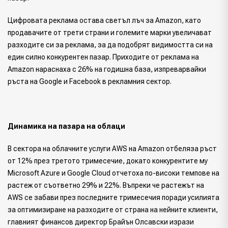
Цифровата реклама остава светъл лъч за Amazon, като
продавачите от трети страни и големите марки увеличават
разходите си за реклама, за да подобрят видимостта си на
един силно конкурентен пазар. Приходите от реклама на
Amazon нараснаха с 26% на годишна база, изпреварвайки
ръста на Google и Facebook в рекламния сектор.
Динамика на пазара на облаци
В сектора на облачните услуги AWS на Amazon отбеляза ръст
от 12% през третото тримесечие, докато конкурентите му
Microsoft Azure и Google Cloud отчетоха по-високи темпове на
растеж от съответно 29% и 22%. Въпреки че растежът на
AWS се забави през последните тримесечия поради усилията
за оптимизиране на разходите от страна на нейните клиенти,
главният финансов директор Брайън Олсавски изрази