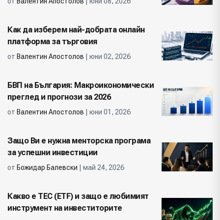
от
Валентин Апостолов
| юни 08, 2026
Как да изберем най-добрата онлайн
платформа за търговия
от
Валентин Апостолов
| юни 02, 2026
БВП на България: Макроикономически
преглед и прогнози за 2026
от
Валентин Апостолов
| юни 01, 2026
Защо Ви е нужна менторска програма
за успешни инвестиции
от
Божидар Балевски
| май 24, 2026
Какво е ТЕС (ETF) и защо е любимият
инструмент на инвеститорите