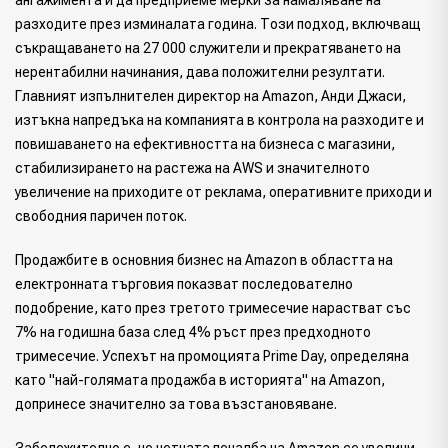
ангажимента ѝ да предприеме мерки за намаляване на
разходите през изминалата година. Този подход, включващ
съкращаването на 27 000 служители и прекратяването на
нерентабилни начинания, дава положителни резултати.
Главният изпълнителен директор на Amazon, Анди Джаси,
изтъкна напредъка на компанията в контрола на разходите и
повишаването на ефективността на бизнеса с магазини,
стабилизирането на растежа на AWS и значителното
увеличение на приходите от реклама, оперативните приходи и
свободния паричен поток.
Продажбите в основния бизнес на Amazon в областта на
електронната търговия показват последователно
подобрение, като през третото тримесечие нарастват със
7% на годишна база след 4% ръст през предходното
тримесечие. Успехът на промоцията Prime Day, определяна
като "най-голямата продажба в историята" на Amazon,
допринесе значително за това възстановяване.