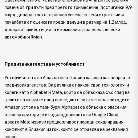
Забележително е, че нетната печалба на Amazon се увеличи
повече от три пъти през третото тримесечие, достигайки 9,9
млрд. долара, което отразява успеха на тези стратегии и
печалбата от оценката преди данъци в размер на 1,2 млрд.
долара от инвестицията в компанията за електрически
автомобили Rivian.
Предизвикателства и устойчивост
Устойчивостта на Amazon се откроява на фона на пазарните
предизвикателства. За разлика от някои свои технологични
колеги като Alphabet и Meta, които се сблъскаха със спад на
цените на акциите след последните си отчети за приходите,
Amazon устоя на тази буря. Alphabet се сблъска с опасения
относно приходите в подразделението си Google Cloud,
докато Meta изрази предпазливост поради ескалиращия
конфликт в Близкия изток, който се отразява на рекламния
пазар.