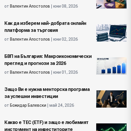
от
Валентин Апостолов
| юни 08, 2026
Как да изберем най-добрата онлайн
платформа за търговия
от
Валентин Апостолов
| юни 02, 2026
БВП на България: Макроикономически
преглед и прогнози за 2026
от
Валентин Апостолов
| юни 01, 2026
Защо Ви е нужна менторска програма
за успешни инвестиции
от
Божидар Балевски
| май 24, 2026
Какво е ТЕС (ETF) и защо е любимият
инструмент на инвеститорите