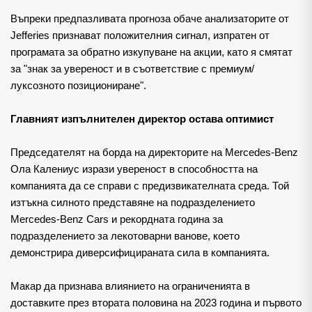
Въпреки предпазливата прогноза обаче анализаторите от 
Jefferies признават положителния сигнал, изпратен от 
програмата за обратно изкупуване на акции, като я смятат 
за "знак за увереност и в съответствие с премиум/
луксозното позициониране".
Главният изпълнителен директор остава оптимист
Председателят на борда на директорите на Mercedes-Benz 
Ола Калениус изрази увереност в способността на 
компанията да се справи с предизвикателната среда. Той 
изтъкна силното представяне на подразделението 
Mercedes-Benz Cars и рекордната година за 
подразделението за лекотоварни ванове, което 
демонстрира диверсифицираната сила в компанията.
Макар да признава влиянието на ограниченията в 
доставките през втората половина на 2023 година и първото 