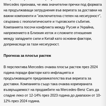
Mercedes признава, че има значителни пречки под формата 
на продължаващи затруднения във веригата за доставки на 
важни компоненти и "изключителна степен на несигурност", 
свързана с геополитическите и търговските събития. 
Компанията посочи конфликта между Русия и Украйна, 
напрежението в Близкия изток и сложните отношения 
между западните сили и Китай като основни фактори, 
допринасящи за тази несигурност.
Прогноза за плосък растеж
В перспектива Mercedes очаква плосък растеж през 2024 
година поради фактори като инфлацията и 
продължаващите предизвикателства във веригата за 
доставки. Компанията също така очаква коригираната 
възвръщаемост на продажбите на Mercedes-Benz Cars да 
спадне леко от 12-14% през 2023 година до диапазон от 10-
12% през 2024 година. 