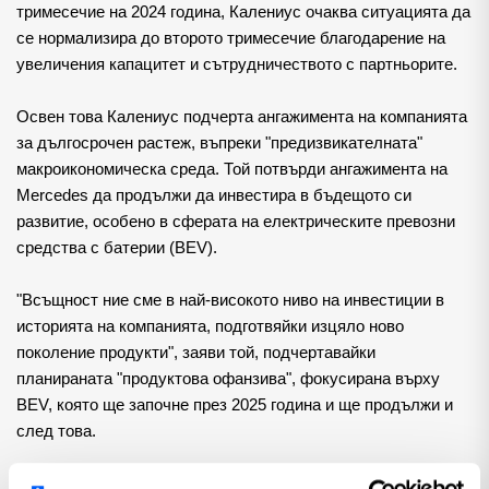
тримесечие на 2024 година, Калениус очаква ситуацията да 
се нормализира до второто тримесечие благодарение на 
увеличения капацитет и сътрудничеството с партньорите.
Освен това Калениус подчерта ангажимента на компанията 
за дългосрочен растеж, въпреки "предизвикателната" 
макроикономическа среда. Той потвърди ангажимента на 
Mercedes да продължи да инвестира в бъдещото си 
развитие, особено в сферата на електрическите превозни 
средства с батерии (BEV).
"Всъщност ние сме в най-високото ниво на инвестиции в 
историята на компанията, подготвяйки изцяло ново 
поколение продукти", заяви той, подчертавайки 
планираната "продуктова офанзива", фокусирана върху 
BEV, която ще започне през 2025 година и ще продължи и 
след това.
Пътят напред