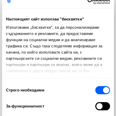
Mercedes-Benz се намира в уникална позиция, жонглирайки 
с добри финансови резултати и значителни външни 
Настоящият сайт използва "бисквитки"
предизвикателства. Макар че компанията признава, че 
Използваме „бисквитки“, за да персонализираме
предстои потенциално неравен път, нейният ангажимент 
съдържанието и рекламите, да предоставяме
към стойността за акционерите, оперативните подобрения и 
функции на социални медии и да анализираме
дългосрочния технологичен напредък предполага 
трафика си. Също така споделяме информация за
стратегически подход за преодоляване на тези 
начина, по който използвате сайта ни, с
несигурности. Инвеститорите ще наблюдават отблизо 
партньорските си социални медии, рекламните си
способността на компанията да смекчи насрещните 
партньори и партньори за анализ, които може да я
ветрове и да изпълни амбициозните си планове за растеж 
комбинират с друга предоставена им от Вас
през следващите години.
информация или с такава, която са събрали от
Теми
ползването от Ваша страна на услугите им.
Избор
Строго необходими
на
съгласие
Криптовалути
Пазари
(100)
(810)
За функционалност
Макроикономика
Emerging Markets
(280)
(3)