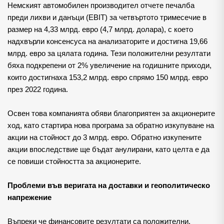
Немският автомобилен производител отчете печалба 
преди лихви и данъци (EBIT) за четвъртото тримесечие в 
размер на 4,33 млрд. евро (4,7 млрд. долара), с което 
надхвърли консенсуса на анализаторите и достигна 19,66 
млрд. евро за цялата година. Тези положителни резултати 
бяха подкрепени от 2% увеличение на годишните приходи, 
които достигнаха 153,2 млрд. евро спрямо 150 млрд. евро 
през 2022 година.
Освен това компанията обяви благоприятен за акционерите 
ход, като стартира нова програма за обратно изкупуване на 
акции на стойност до 3 млрд. евро. Обратно изкупените 
акции впоследствие ще бъдат анулирани, като целта е да 
се повиши стойността за акционерите.
Проблеми във веригата на доставки и геополитическо 
напрежение 
Въпреки че финансовите резултати са положителни, 