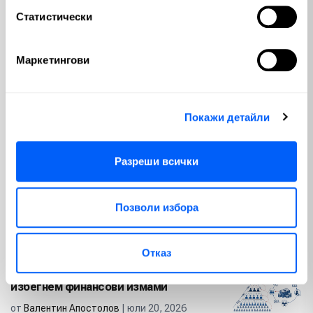
Статистически
България
Изкуствен интелект
(56)
(65)
Маркетингови
Геополитика
Политика
(23)
(74)
Недвижими имоти
(12)
Покажи детайли
Популярни
Разреши всички
Ключови Форекс фактори, които
Позволи избора
движат валутните пазари
от
Валентин Апостолов
| юли 30, 2026
Отказ
Схема Понци: Как да разпознаем и
избегнем финансови измами
от
Валентин Апостолов
| юли 20, 2026