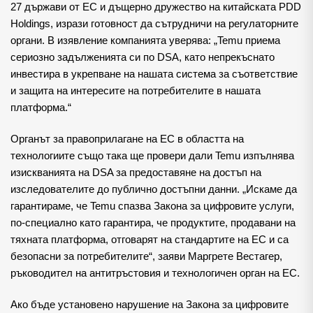
27 държави от ЕС и дъщерно дружество на китайската PDD
Holdings, изрази готовност да сътрудничи на регулаторните
органи. В изявление компанията уверява: „Temu приема
сериозно задълженията си по DSA, като непрекъснато
инвестира в укрепване на нашата система за съответствие
и защита на интересите на потребителите в нашата
платформа.“
Органът за правоприлагане на ЕС в областта на
технологиите също така ще провери дали Temu изпълнява
изискванията на DSA за предоставяне на достъп на
изследователите до публично достъпни данни. „Искаме да
гарантираме, че Temu спазва Закона за цифровите услуги,
по-специално като гарантира, че продуктите, продавани на
тяхната платформа, отговарят на стандартите на ЕС и са
безопасни за потребителите“, заяви Маргрете Вестагер,
ръководител на антитръстовия и технологичен орган на ЕС.
Ако бъде установено нарушение на Закона за цифровите