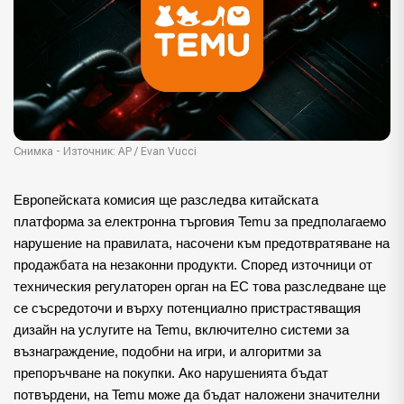
Снимка - Източник: AP / Evan Vucci
Европейската комисия ще разследва китайската
платформа за електронна търговия Temu за предполагаемо
нарушение на правилата, насочени към предотвратяване на
продажбата на незаконни продукти. Според източници от
техническия регулаторен орган на ЕС това разследване ще
се съсредоточи и върху потенциално пристрастяващия
дизайн на услугите на Temu, включително системи за
възнаграждение, подобни на игри, и алгоритми за
препоръчване на покупки. Ако нарушенията бъдат
потвърдени, на Temu може да бъдат наложени значителни