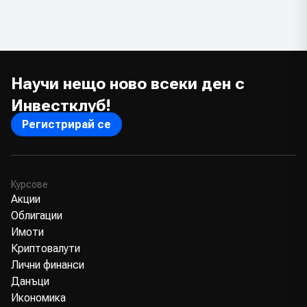
Научи нещо ново всеки ден с
Инвестклуб!
Регистрирай се
Курсове
Акции
Облигации
Имоти
Криптовалути
Лични финанси
Данъци
Икономика