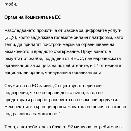
глоби.
Орган на Комисията на ЕС
Разследването произтича от Закона за цифровите услуги
(ЗЦУ), който задължава големите онлайн платформи, като
Temu, да прилагат по-строги мерки за ограничаване на
незаконното и вредното съдържание. Проучването е
резултат от жалби, подадени от BEUC, пан европейската
организация за защита на потребителите, и 17 от нейните
национални органи, членуващи в организацията.
Служител на ЕС заяви: „Съществуват сериозни
подозрения, че не се прави достатъчно, за да се
предотврати разпространението на незаконни продукти.
Некоректните търговци продължават да се появяват отново
под различна самоличност“.
Temu, с потребителска база от 92 милиона потребители в