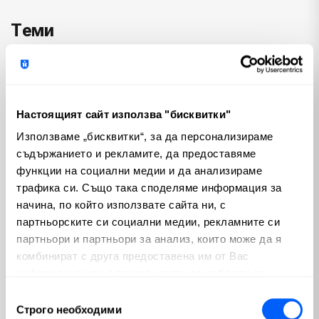
Теми
Криптовалути
Пазари
(100)
(810)
Настоящият сайт използва "бисквитки"
Макроикономика
Emerging Markets
(280)
(3)
Използваме „бисквитки“, за да персонализираме
съдържанието и рекламите, да предоставяме
България
Изкуствен интелект
(56)
(65)
функции на социални медии и да анализираме
трафика си. Също така споделяме информация за
Геополитика
Политика
(23)
(74)
начина, по който използвате сайта ни, с
партньорските си социални медии, рекламните си
Недвижими имоти
(12)
партньори и партньори за анализ, които може да я
комбинират с друга предоставена им от Вас
Популярни
информация или с такава, която са събрали от
ползването от Ваша страна на услугите им.
Избор
Строго необходими
на
Ключови Форекс фактори, които