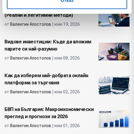
Отказ
Как да печелим пари от телефона си
(Реални и легитимни методи)
от
Валентин Апостолов
| юни 19, 2026
Видове инвестиции: Къде да вложим
парите си най-разумно
от
Валентин Апостолов
| юни 08, 2026
Как да изберем най-добрата онлайн
платформа за търговия
от
Валентин Апостолов
| юни 02, 2026
БВП на България: Макроикономически
преглед и прогнози за 2026
от
Валентин Апостолов
| юни 01, 2026