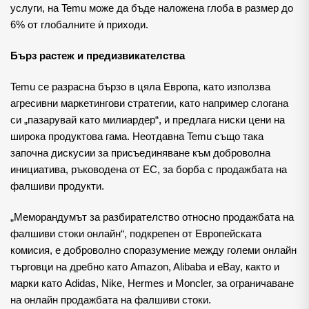
услуги, на Temu може да бъде наложена глоба в размер до
6% от глобалните ѝ приходи.
Бърз растеж и предизвикателства
Temu се разрасна бързо в цяла Европа, като използва
агресивни маркетингови стратегии, като например слогана
си „пазарувай като милиардер“, и предлага ниски цени на
широка продуктова гама. Неотдавна Temu също така
започна дискусии за присъединяване към доброволна
инициатива, ръководена от ЕС, за борба с продажбата на
фалшиви продукти.
„Меморандумът за разбирателство относно продажбата на
фалшиви стоки онлайн“, подкрепен от Европейската
комисия, е доброволно споразумение между големи онлайн
търговци на дребно като Amazon, Alibaba и eBay, както и
марки като Adidas, Nike, Hermes и Moncler, за ограничаване
на онлайн продажбата на фалшиви стоки.