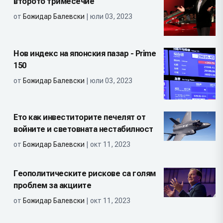
второто тримесечие
от
Божидар Балевски
| юли 03, 2023
Нов индекс на японския пазар - Prime
150
от
Божидар Балевски
| юли 03, 2023
Ето как инвеститорите печелят от
войните и световната нестабилност
от
Божидар Балевски
| окт 11, 2023
Геополитическите рискове са голям
проблем за акциите
от
Божидар Балевски
| окт 11, 2023