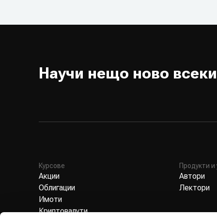
Научи нещо ново всеки
Курсове
Продукти и 
Акции
Автори
Облигации
Лектори
Имоти
Криптовалути