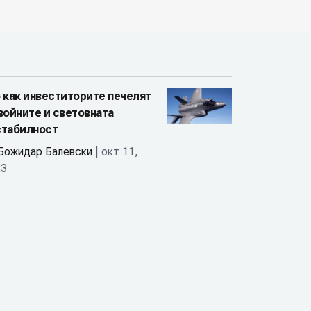
 как инвеститорите печелят
войните и световната
стабилност
Божидар Балевски
| окт 11,
23