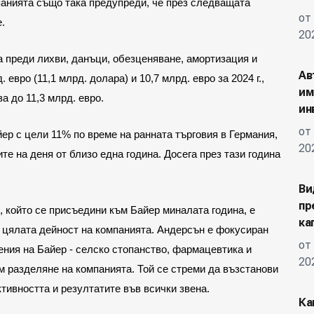
панията също така предупреди, че през следващата
от
.
20
а преди лихви, данъци, обезценяване, амортизация и
Ав
евро (11,1 млрд. долара) и 10,7 млрд. евро за 2024 г.,
им
а до 11,3 млрд. евро.
ин
от
ер с цели 11% по време на ранната търговия в Германия,
20
те на деня от близо една година. Досега през тази година
Ви
пр
 който се присъедини към Байер миналата година, е
ка
 цялата дейност на компанията. Андерсън е фокусиран
от
ения на Байер - селско стопанство, фармацевтика и
20
м разделяне на компанията. Той се стреми да възстанови
тивността и резултатите във всички звена.
Ка