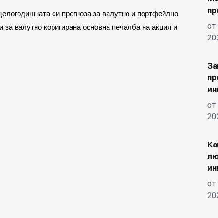
пр
целогодишната си прогноза за валутно и портфейлно
от
си за валутно коригирана основна печалба на акция и
20
За
пр
ин
от
20
Ка
лю
ин
от
20