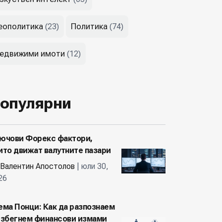
еополитика
Политика
(23)
(74)
едвижими имоти
(12)
опулярни
ючови Форекс фактори,
ито движат валутните пазари
Валентин Апостолов
| юли 30,
26
ема Понци: Как да разпознаем
избегнем финансови измами