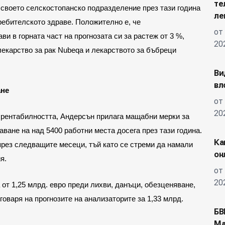
те
 своето селскостопанско подразделение през тази година
ле
требителското здраве. Положително е, че
от
 в горната част на прогнозата си за растеж от 3 %,
20
лекарство за рак Nubeqa и лекарството за бъбреци
Ви
вл
ане
от
20
 рентабилността, Андерсън прилага мащабни мерки за
ване на над 5400 работни места досега през тази година.
Ка
рез следващите месеци, тъй като се стреми да намали
он
я.
от
20
от 1,25 млрд. евро преди лихви, данъци, обезценяване,
говаря на прогнозите на анализаторите за 1,33 млрд.
БВ
Ма