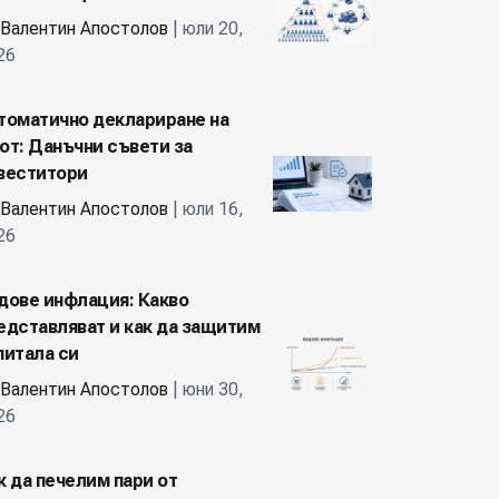
Валентин Апостолов
| юли 20,
26
томатично деклариране на
от: Данъчни съвети за
веститори
Валентин Апостолов
| юли 16,
26
дове инфлация: Какво
едставляват и как да защитим
питала си
Валентин Апостолов
| юни 30,
26
к да печелим пари от