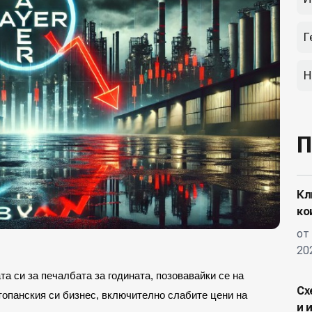
Г
Н
П
Кл
ко
от
20
та си за печалбата за годината, позовавайки се на
Сх
опанския си бизнес, включително слабите цени на
и 