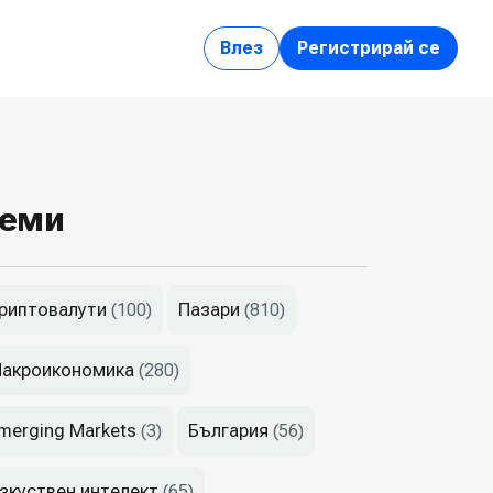
Влез
Регистрирай се
еми
риптовалути
Пазари
(100)
(810)
акроикономика
(280)
merging Markets
България
(3)
(56)
зкуствен интелект
(65)