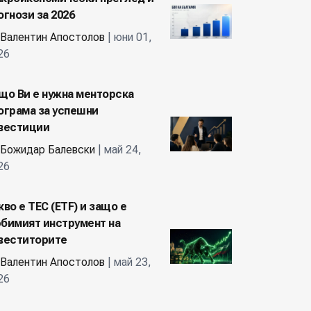
огнози за 2026
Валентин Апостолов
| юни 01,
26
що Ви е нужна менторска
ограма за успешни
вестиции
Божидар Балевски
| май 24,
26
кво е ТЕС (ETF) и защо е
бимият инструмент на
веститорите
Валентин Апостолов
| май 23,
26