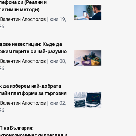
лефона си (Реални и
гитимни методи)
Валентин Апостолов
| юни 19,
26
дове инвестиции: Къде да
ожим парите си най-разумно
Валентин Апостолов
| юни 08,
26
к да изберем най-добрата
лайн платформа за търговия
Валентин Апостолов
| юни 02,
26
П на България:
кроикономически преглед и