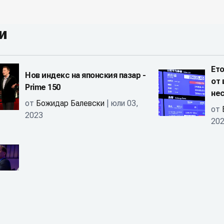
и
Ето
Нов индекс на японския пазар -
от 
Prime 150
не
от
Божидар Балевски
| юли 03,
от
2023
20