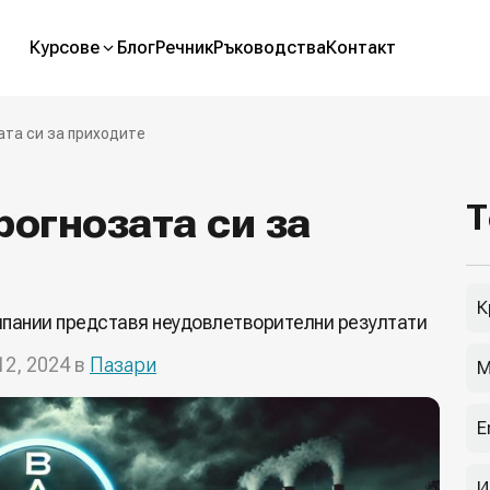
Курсове
Блог
Речник
Ръководства
Контакт
ата си за приходите
рогнозата си за
Т
К
мпании представя неудовлетворителни резултати
12, 2024 в
Пазари
М
E
И