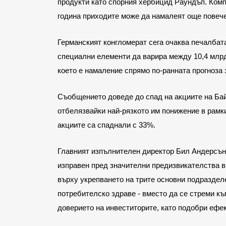
продукти като спорния хербицид Раундъп. Ком
година приходите може да намалеят още повече
Германският конгломерат сега очаква печалбат
специални елементи да варира между 10,4 млрд. 
което е намаление спрямо по-ранната прогноза з
Съобщението доведе до спад на акциите на Бай
отбелязвайки най-рязкото им понижение в рамки
акциите са спаднали с 33%.
Главният изпълнителен директор Бил Андерсън,
изправен пред значителни предизвикателства в
върху укрепването на трите основни подраздел
потребителско здраве - вместо да се стреми къ
доверието на инвеститорите, като подобри ефек