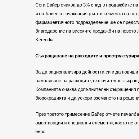
Сега Байер очаква до 3% спад в продажбите на
и по-бавен от очаквания ръст в сегмента на по
фармацевтичното подразделение ще се представи
благодарение на високите продажби на новото 
Kerendia.
Съкращаване на разходите и преструктурир
За да рационализира дейността си и да повиши
намаляване на разходите, включително съкраща
Компанията очаква допълнителни съкращения п
бюрокрацията и да ускори вземането на решени
През третото тримесечие Байер отчете печалба 
амортизация и специални елементи, което не от
евро.