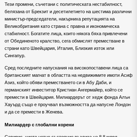
Тези промени, съчетани с политическата нестабилност, 
белязана от Брекзит и десетилетието на шестима различни 
министър-председатели, накърниха репутацията на 
Великобритания като страна с правна и икономическа 
стабилност. Богатите лица, които някога бяха привлечени 
от Обединеното кралство, сега обмислят преместване в 
страни като Швейцария, Италия, Близкия изток или 
Сингапур.
Сред последните напускания на високопоставени лица са 
британският магнат в областта на недвижимите имоти Асиф 
Азиз, който обяви преместването си в Абу Даби, и 
германският инвеститор Кристиан Ангермайер, който се 
премести в Швейцария. Милиардерът от хедж фонда Алън 
Хауърд също е проучвал възможността да напусне Лондон 
и да се премести в Женева.
Милиардер с глобални корени