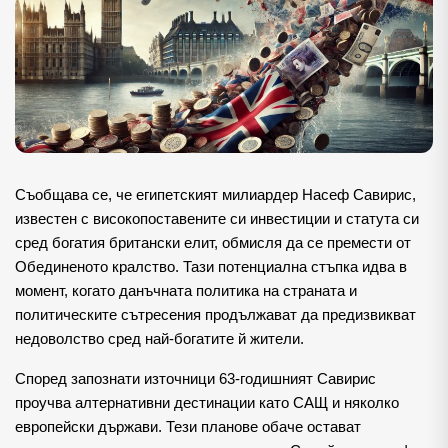
Съобщава се, че египетският милиардер Насеф Савирис, 
известен с високопоставените си инвестиции и статута си 
сред богатия британски елит, обмисля да се премести от 
Обединеното кралство. Тази потенциална стъпка идва в 
момент, когато данъчната политика на страната и 
политическите сътресения продължават да предизвикват 
недоволство сред най-богатите й жители.
Според запознати източници 63-годишният Савирис 
проучва алтернативни дестинации като САЩ и няколко 
европейски държави. Тези планове обаче остават 