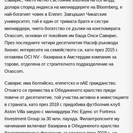
Савирис, чието нетно състояние възлиза на 8,8 млрд. 
долара според индекса на милиардерите на Bloomberg, е 
най-богатият човек в Египет. Завършил Чикагския 
университет, той е един от тримата братя и сестри 
милиардери, чието богатство се дължи на конгломерата 
Orascom, основан от покойния им баща Онси Савирис. 
През последните четири десетилетия Насеф ръководи 
бизнес интересите на семейството си, като през 2015 г. 
оглавява OCI NV - базирана в Амстердам компания за 
торове, отделена от строителното подразделение на 
Orascom.
Савирис има белгийско, египетско и оАЕ гражданство. 
Откакто се премества в Обединеното кралство преди 
повече от десетилетие, той участва активно в инвестициите 
в страната, като през 2018 г. придобива футболния клуб 
Aston Villa заедно с милиардера Уес Еденс от Fortress 
Investment Group за 30 млн. паунда. Филантропските му 
начинания включват базирана в Обединеното кралство 