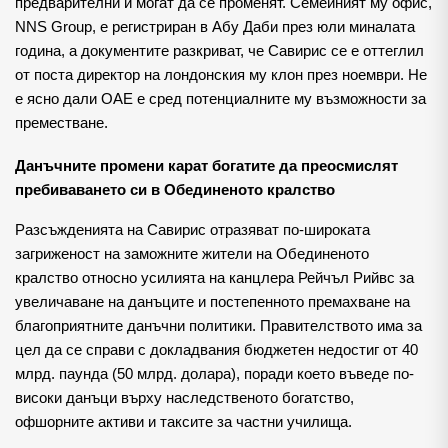
предварителни и могат да се променят. Семейният му офис, 
NNS Group, е регистриран в Абу Даби през юли миналата 
година, а документите разкриват, че Савирис се е оттеглил 
от поста директор на лондонския му клон през ноември. Не 
е ясно дали ОАЕ е сред потенциалните му възможности за 
преместване.
Данъчните промени карат богатите да преосмислят 
пребиваването си в Обединеното кралство
Разсъжденията на Савирис отразяват по-широката 
загриженост на заможните жители на Обединеното 
кралство относно усилията на канцлера Рейчъл Рийвс за 
увеличаване на данъците и постепенното премахване на 
благоприятните данъчни политики. Правителството има за 
цел да се справи с докладвания бюджетен недостиг от 40 
млрд. паунда (50 млрд. долара), поради което въведе по-
високи данъци върху наследственото богатство, 
офшорните активи и таксите за частни училища.