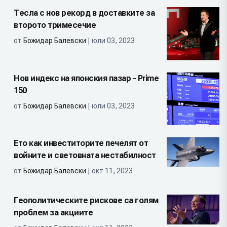
Тесла с нов рекорд в доставките за
второто тримесечие
от
Божидар Балевски
| юли 03, 2023
Нов индекс на японския пазар - Prime
150
от
Божидар Балевски
| юли 03, 2023
Ето как инвеститорите печелят от
войните и световната нестабилност
от
Божидар Балевски
| окт 11, 2023
Геополитическите рискове са голям
проблем за акциите