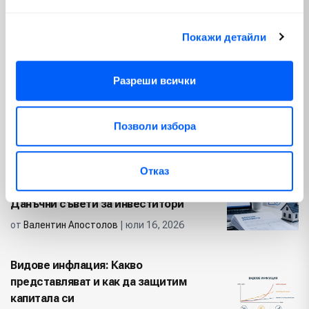
Ключови Форекс фактори, които
Покажи детайли
движат валутните пазари
от
Валентин Апостолов
| юли 30, 2026
Разреши всички
Схема Понци: Как да разпознаем и
избегнем финансови измами
Позволи избора
от
Валентин Апостолов
| юли 20, 2026
Отказ
Автоматично деклариране на имот:
Данъчни съвети за инвеститори
от
Валентин Апостолов
| юли 16, 2026
Видове инфлация: Какво
представляват и как да защитим
капитала си