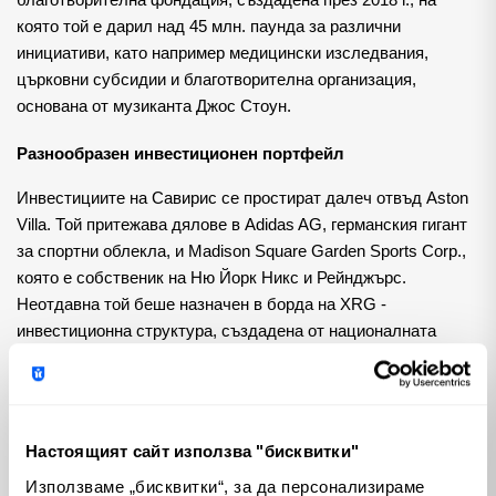
благотворителна фондация, създадена през 2018 г., на 
която той е дарил над 45 млн. паунда за различни 
инициативи, като например медицински изследвания, 
църковни субсидии и благотворителна организация, 
основана от музиканта Джос Стоун.
Разнообразен инвестиционен портфейл
Инвестициите на Савирис се простират далеч отвъд Aston 
Villa. Той притежава дялове в Adidas AG, германския гигант 
за спортни облекла, и Madison Square Garden Sports Corp., 
която е собственик на Ню Йорк Никс и Рейнджърс. 
Неотдавна той беше назначен в борда на XRG - 
инвестиционна структура, създадена от националната 
петролна компания на Абу Даби Adnoc, която се фокусира 
върху глобални енергийни активи.
Потенциалното напускане на Обединеното кралство от 
Настоящият сайт използва "бисквитки"
страна на милиардера подчертава променящия се пейзаж 
Използваме „бисквитки“, за да персонализираме
за хората с големи материални активи, тъй като данъчната 