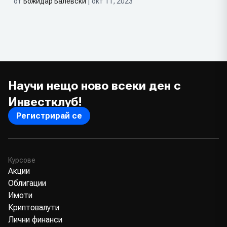
от
Божидар Балевски
| окт 11, 2023
Научи нещо ново всеки ден с
Инвестклуб!
Регистрирай се
Курсове
Акции
Облигации
Имоти
Криптовалути
Лични финанси