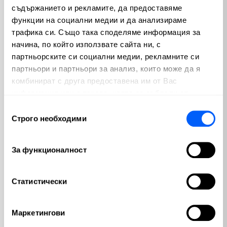
съдържанието и рекламите, да предоставяме
политика и икономическата несигурност карат мнозина да 
функции на социални медии и да анализираме
преосмислят възможностите си.
трафика си. Също така споделяме информация за
Теми
начина, по който използвате сайта ни, с
партньорските си социални медии, рекламните си
партньори и партньори за анализ, които може да я
Криптовалути
Пазари
комбинират с друга предоставена им от Вас
(100)
(810)
информация или с такава, която са събрали от
ползването от Ваша страна на услугите им.
Макроикономика
Emerging Markets
Избор
(280)
(3)
Строго необходими
на
съгласие
България
Изкуствен интелект
(56)
(65)
За функционалност
Геополитика
Политика
(23)
(74)
Статистически
Недвижими имоти
(12)
Маркетингови
Популярни