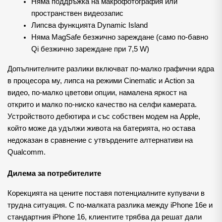
Няма поддръжка на макрофотография или 
пространствен видеозапис
Липсва функцията Dynamic Island
Няма MagSafe безжично зареждане (само по-бавно 
Qi безжично зареждане при 7,5 W)
Допълнителните разлики включват по-малко графични ядра 
в процесора му, липса на режими Cinematic и Action за 
видео, по-малко цветови опции, намалена яркост на 
открито и малко по-ниско качество на селфи камерата. 
Устройството дебютира и със собствен модем на Apple, 
който може да удължи живота на батерията, но остава 
недоказан в сравнение с утвърдените алтернативи на 
Qualcomm.
Дилема за потребителите
Корекцията на цените поставя потенциалните купувачи в 
трудна ситуация. С по-малката разлика между iPhone 16e и 
стандартния iPhone 16, клиентите трябва да решат дали 