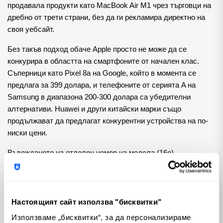
продавала продукти като MacBook Air M1 чрез търговци на 
дребно от трети страни, без да ги рекламира директно на 
своя уебсайт.
Без такъв подход обаче Apple просто не може да се 
конкурира в областта на смартфоните от начален клас. 
Съперници като Pixel 8a на Google, който в момента се 
предлага за 399 долара, и телефоните от серията A на 
Samsung в диапазона 200-300 долара са убедителни 
алтернативи. Huawei и други китайски марки също 
продължават да предлагат конкурентни устройства на по-
ниски цени.
Въвеждането на отделен номер на модела (16e) 
предполага, че Apple може да продължи тази серия с 
бъдещи итерации като 17e и 18e. Това обаче остава 
несигурно и Apple вероятно следи данните за ранните 
продажби, за да определи дали линията ще се запази 
Настоящият сайт използва "бисквитки"
ежегодно. Засега не се очаква това да бъде редовна 
Използваме „бисквитки“, за да персонализираме