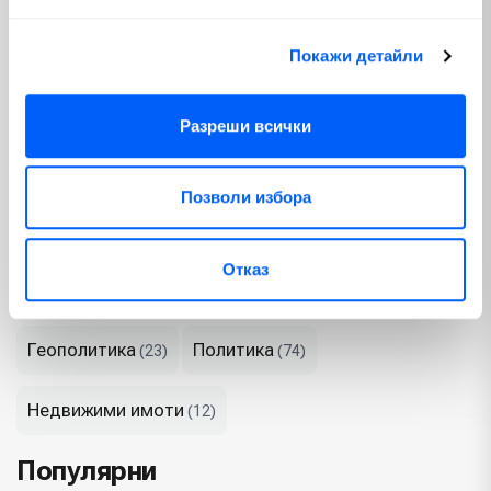
началното ниво - решение, което може да определи 
пазарната позиция на компанията за години напред.
Покажи детайли
Теми
Разреши всички
Криптовалути
Пазари
(100)
(810)
Позволи избора
Макроикономика
Emerging Markets
(280)
(3)
Отказ
България
Изкуствен интелект
(56)
(65)
Геополитика
Политика
(23)
(74)
Недвижими имоти
(12)
Популярни