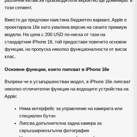
различни китайски производители вероятно ще доминират в 
този сегмент.
Вместо да предложи наистина бюджетен вариант, Apple е 
проектирала 16e като умалена версия на своите премиум 
модели. На цена с 200 USD по-ниска от тази на 
стандартния iPhone 16, той предоставя повечето основни 
функции, но пропуска няколко функционалности от висок 
клас.
Основни функции, които липсват в iPhone 16e
Въпреки че е усъвършенстван модел, в iPhone 16e липсват 
няколко отличителни функции на водещите устройства на 
Apple:
Няма интерфейс за управление на камерата или 
специален бутон
Липсва допълнителна задна камера за 
свръхширокоъгълна фотография