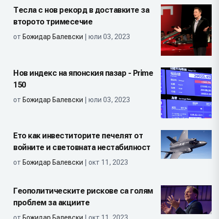
Тесла с нов рекорд в доставките за
второто тримесечие
от
Божидар Балевски
| юли 03, 2023
Нов индекс на японския пазар - Prime
150
от
Божидар Балевски
| юли 03, 2023
Ето как инвеститорите печелят от
войните и световната нестабилност
от
Божидар Балевски
| окт 11, 2023
Геополитическите рискове са голям
проблем за акциите
от
Божидар Балевски
| окт 11, 2023