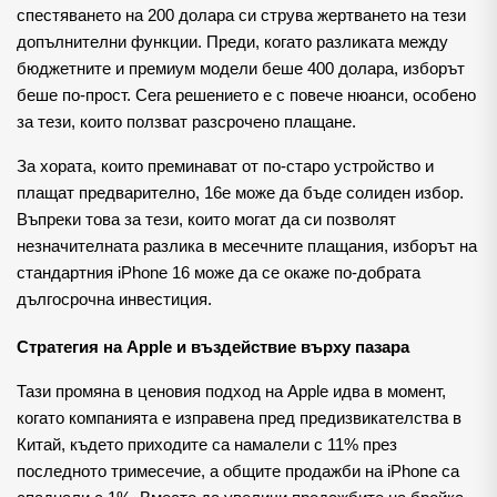
спестяването на 200 долара си струва жертването на тези 
допълнителни функции. Преди, когато разликата между 
бюджетните и премиум модели беше 400 долара, изборът 
беше по-прост. Сега решението е с повече нюанси, особено 
за тези, които ползват разсрочено плащане.
За хората, които преминават от по-старо устройство и 
плащат предварително, 16e може да бъде солиден избор. 
Въпреки това за тези, които могат да си позволят 
незначителната разлика в месечните плащания, изборът на 
стандартния iPhone 16 може да се окаже по-добрата 
дългосрочна инвестиция.
Стратегия на Apple и въздействие върху пазара
Тази промяна в ценовия подход на Apple идва в момент, 
когато компанията е изправена пред предизвикателства в 
Китай, където приходите са намалели с 11% през 
последното тримесечие, а общите продажби на iPhone са 