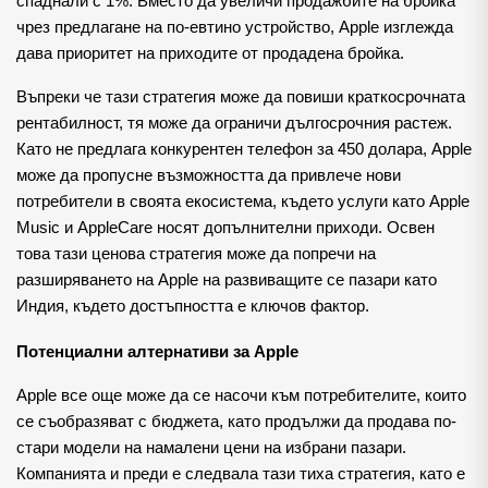
спаднали с 1%. Вместо да увеличи продажбите на бройка 
чрез предлагане на по-евтино устройство, Apple изглежда 
дава приоритет на приходите от продадена бройка.
Въпреки че тази стратегия може да повиши краткосрочната 
рентабилност, тя може да ограничи дългосрочния растеж. 
Като не предлага конкурентен телефон за 450 долара, Apple 
може да пропусне възможността да привлече нови 
потребители в своята екосистема, където услуги като Apple 
Music и AppleCare носят допълнителни приходи. Освен 
това тази ценова стратегия може да попречи на 
разширяването на Apple на развиващите се пазари като 
Индия, където достъпността е ключов фактор.
Потенциални алтернативи за Apple
Apple все още може да се насочи към потребителите, които 
се съобразяват с бюджета, като продължи да продава по-
стари модели на намалени цени на избрани пазари. 
Компанията и преди е следвала тази тиха стратегия, като е 