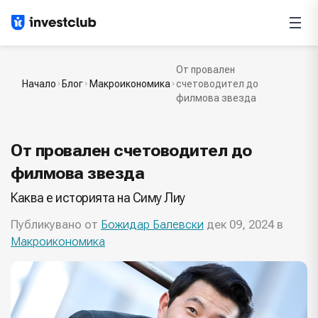
От провален
Начало
Блог
Макроикономика
счетоводител до
филмова звезда
От провален счетоводител до
филмова звезда
Каква е историята на Симу Лиу
Публикувано от
Божидар Балевски
дек 09, 2024 в
Макроикономика