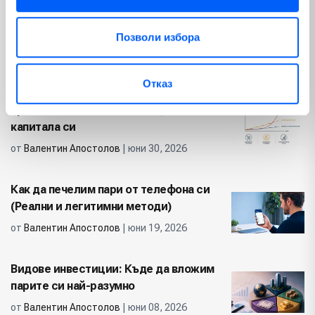
Автоматично деклариране на имот:
Данъчни съвети за инвеститори
Позволи избора
от
Валентин Апостолов
| юли 16, 2026
Отказ
Видове инфлация: Какво
представляват и как да защитим
капитала си
от
Валентин Апостолов
| юни 30, 2026
Как да печелим пари от телефона си
(Реални и легитимни методи)
от
Валентин Апостолов
| юни 19, 2026
Видове инвестиции: Къде да вложим
парите си най-разумно
от
Валентин Апостолов
| юни 08, 2026