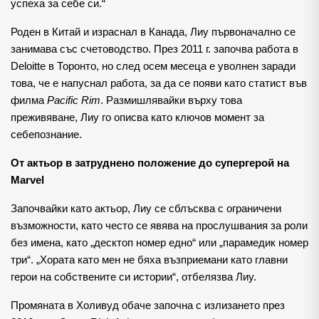
успеха за себе си.“
Роден в Китай и израснал в Канада, Лиу първоначално се
занимава със счетоводство. През 2011 г. започва работа в
Deloitte в Торонто, но след осем месеца е уволнен заради
това, че е напуснал работа, за да се появи като статист във
филма
Pacific Rim
. Размишлявайки върху това
преживяване, Лиу го описва като ключов момент за
себепознание.
От актьор в затруднено положение до супергерой на
Marvel
Започвайки като актьор, Лиу се сблъсква с ограничени
възможности, като често се явява на прослушвания за роли
без имена, като „десктоп номер едно“ или „парамедик номер
три“. „Хората като мен не бяха възприемани като главни
герои на собствените си истории“, отбелязва Лиу.
Промяната в Холивуд обаче започна с излизането през