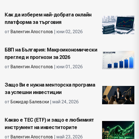
Как да изберем най-добрата онлайн
платформа за търговия
от
Валентин Апостолов
| юни 02, 2026
БВП на България: Макроикономически
преглед и прогнози за 2026
от
Валентин Апостолов
| юни 01, 2026
Защо Ви е нужна менторска програма
за успешни инвестиции
от
Божидар Балевски
| май 24, 2026
Какво е ТЕС (ETF) и защо е любимият
инструмент на инвеститорите
от
Валентин Апостолов
| май 23, 2026