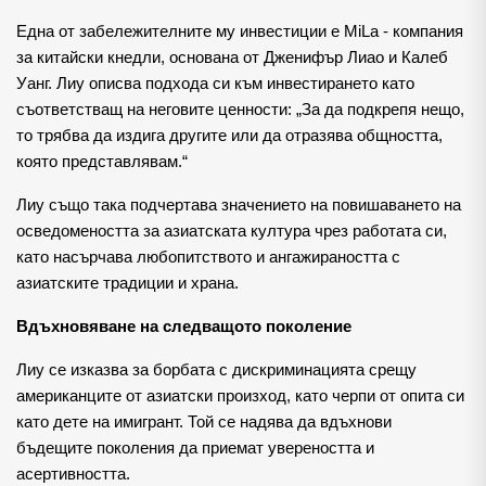
Една от забележителните му инвестиции е MiLa - компания
за китайски кнедли, основана от Дженифър Лиао и Калеб
Уанг. Лиу описва подхода си към инвестирането като
съответстващ на неговите ценности: „За да подкрепя нещо,
то трябва да издига другите или да отразява общността,
която представлявам.“
Лиу също така подчертава значението на повишаването на
осведомеността за азиатската култура чрез работата си,
като насърчава любопитството и ангажираността с
азиатските традиции и храна.
Вдъхновяване на следващото поколение
Лиу се изказва за борбата с дискриминацията срещу
американците от азиатски произход, като черпи от опита си
като дете на имигрант. Той се надява да вдъхнови
бъдещите поколения да приемат увереността и
асертивността.