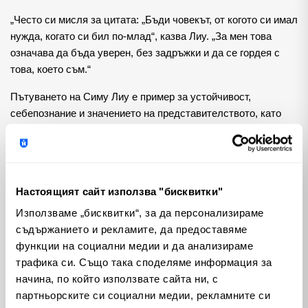
„Често си мисля за цитата: „Бъди човекът, от когото си имал
нужда, когато си бил по-млад“, казва Лиу. „За мен това
означава да бъда уверен, без задръжки и да се гордея с
това, което съм.“
Пътуването на Симу Лиу е пример за устойчивост,
себепознание и значението на представителството, като
вдъхновява другите да предефинират успеха и смело да
приемат истинската си същност.
Настоящият сайт използва "бисквитки"
Теми
Използваме „бисквитки“, за да персонализираме
съдържанието и рекламите, да предоставяме
Криптовалути
Пазари
(100)
(810)
функции на социални медии и да анализираме
трафика си. Също така споделяме информация за
начина, по който използвате сайта ни, с
Макроикономика
Emerging Markets
(280)
(3)
партньорските си социални медии, рекламните си