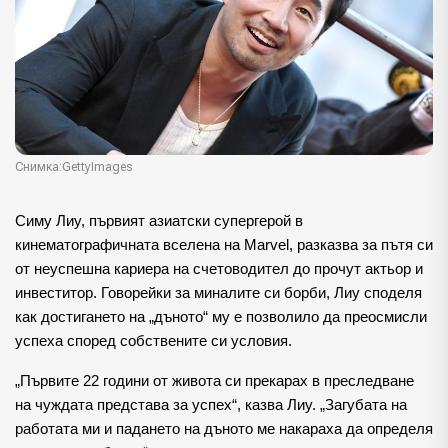
Снимка:GettyImages
Симу Лиу, първият азиатски супергерой в
кинематографичната вселена на Marvel, разказва за пътя си
от неуспешна кариера на счетоводител до прочут актьор и
инвеститор. Говорейки за миналите си борби, Лиу споделя
как достигането на „дъното“ му е позволило да преосмисли
успеха според собствените си условия.
„Първите 22 години от живота си прекарах в преследване
на чуждата представа за успех“, казва Лиу. „Загубата на
работата ми и падането на дъното ме накараха да определя