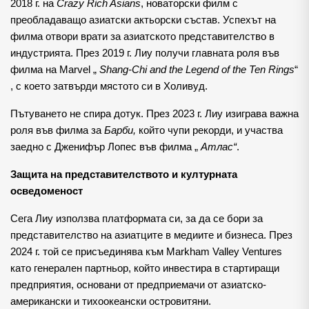
2018 г. на
Crazy Rich Asians
, новаторски филм с
преобладаващо азиатски актьорски състав. Успехът на
филма отвори врати за азиатското представителство в
индустрията. През 2019 г. Лиу получи главната роля във
филма на Marvel „
Shang-Chi and the Legend of the Ten Rings
“
, с което затвърди мястото си в Холивуд.
Пътуването не спира дотук. През 2023 г. Лиу изиграва важна
роля във филма за
Барби,
който чупи рекорди, и участва
заедно с Дженифър Лопес във филма „
Атлас“
.
Защита на представителството и културната
осведоменост
Сега Лиу използва платформата си, за да се бори за
представителство на азиатците в медиите и бизнеса. През
2024 г. той се присъединява към Markham Valley Ventures
като генерален партньор, който инвестира в стартиращи
предприятия, основани от предприемачи от азиатско-
американски и тихоокеански островитяни.