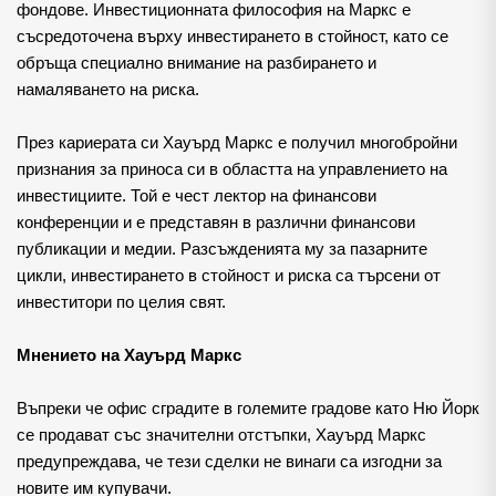
фондове. Инвестиционната философия на Маркс е 
съсредоточена върху инвестирането в стойност, като се 
обръща специално внимание на разбирането и 
намаляването на риска.
През кариерата си Хауърд Маркс е получил многобройни 
признания за приноса си в областта на управлението на 
инвестициите. Той е чест лектор на финансови 
конференции и е представян в различни финансови 
публикации и медии. Разсъжденията му за пазарните 
цикли, инвестирането в стойност и риска са търсени от 
инвеститори по целия свят.
Мнението на Хауърд Маркс
Въпреки че офис сградите в големите градове като Ню Йорк 
се продават със значителни отстъпки, Хауърд Маркс 
предупреждава, че тези сделки не винаги са изгодни за 
новите им купувачи.