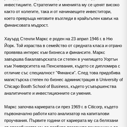
инвестициите. Стратегиите и мненията му се ценят високо 
както от колегите, така и от начинаещите инвеститори, 
което превръща неговите възгледи в крайъгълен камък на 
финансовата мъдрост.
Хауърд С
тенли Маркс е роден на 23 април 1946 г. в Ню
Йорк. Той израства в семейство от средната класа и отрано
проявява интерес към бизнеса и финансите. Маркс
завършва бакалавърската си степен в училището Уортън
към Университета на Пенсилвания, където се дипломира с
отличие със специалност "Финанси". След това придобива
магистърска степен по бизнес администрация в University of
Chicago Booth School of Business, където усъвършенства
аналитичните и инвестиционните си умения.
Маркс започва кариерата си през 1969 г. в Citicorp, където 
първоначално работи като анализатор на капиталови 
проучвания. Първите години от кариерата му са белязани 