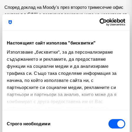
Според доклад на Moody's през второто тримесечие офис 
секторът в САЩ е достигнал рекордно ниво на незаетост от 
20,1%, надхвърляйки 20% за първи път. Това поражда 
опасения за това колко високо може да се покачи 
процентът на незаетите площи. Въпреки растящата 
Настоящият сайт използва "бисквитки"
икономика и исторически ниското ниво на безработица от 
4,1% към юни, ефективните наеми остават без промяна или 
Използваме „бисквитки“, за да персонализираме
отрицателни в продължение на четири последователни 
съдържанието и рекламите, да предоставяме
тримесечия, допълва Moody's.
функции на социални медии и да анализираме
трафика си. Също така споделяме информация за
Обемът на сделките е нисък, откакто Федералният резерв 
начина, по който използвате сайта ни, с
започна да увеличава лихвените проценти през 2022 г., 
партньорските си социални медии, рекламните си
което усложнява оценките на стойността на имотите. 
партньори и партньори за анализ, които може да я
Анализаторите на Barclays отбелязаха, че новите оценки на 
комбинират с друга предоставена им от Вас
имоти, финансирани чрез облигационния пазар на 
информация или с такава, която са събрали от
Уолстрийт, са били с 40% до 60% по-ниски от предишните 
ползването от Ваша страна на услугите им.
Избор
оценки.
Строго необходими
на
съгласие