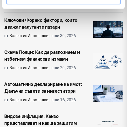
Популярни
Ключови Форекс фактори, които
движат валутните пазари
от
Валентин Апостолов
| юли 30, 2026
Схема Понци: Как да разпознаем и
избегнем финансови измами
от
Валентин Апостолов
| юли 20, 2026
Автоматично деклариране на имот:
Данъчни съвети за инвеститори
от
Валентин Апостолов
| юли 16, 2026
Видове инфлация: Какво
представляват и как да защитим