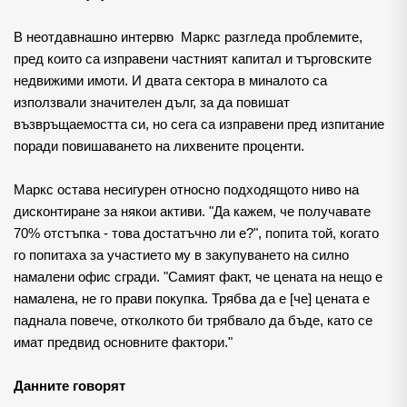
В неотдавнашно интервю  Маркс разгледа проблемите, 
пред които са изправени частният капитал и търговските 
недвижими имоти. И двата сектора в миналото са 
използвали значителен дълг, за да повишат 
възвръщаемостта си, но сега са изправени пред изпитание 
поради повишаването на лихвените проценти.
Маркс остава несигурен относно подходящото ниво на 
дисконтиране за някои активи. "Да кажем, че получавате 
70% отстъпка - това достатъчно ли е?", попита той, когато 
го попитаха за участието му в закупуването на силно 
намалени офис сгради. "Самият факт, че цената на нещо е 
намалена, не го прави покупка. Трябва да е [че] цената е 
паднала повече, отколкото би трябвало да бъде, като се 
имат предвид основните фактори."
Данните говорят