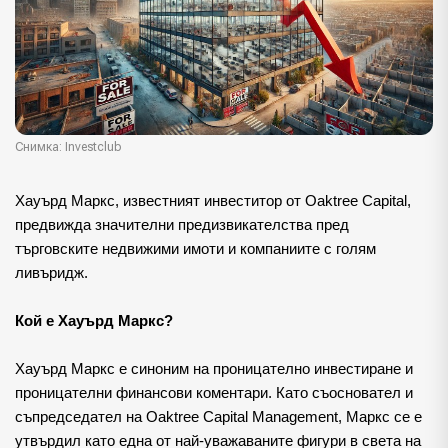
Снимка: Investclub
Хауърд Маркс, известният инвеститор от Oaktree Capital, 
предвижда значителни предизвикателства пред 
търговските недвижими имоти и компаниите с голям 
ливъридж.
Кой е Хауърд Маркс?
Хауърд Маркс е синоним на проницателно инвестиране и 
проницателни финансови коментари. Като съосновател и 
съпредседател на Oaktree Capital Management, Маркс се е 
утвърдил като една от най-уважаваните фигури в света на 