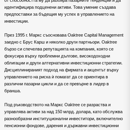
от способността му да разбира пазарните тенденции и да 
идентифицира подценени активи. Това умение създава 
предпоставки за бъдещия му успех в управлението на 
инвестиции.
През 1995 г. Маркс съосновава Oaktree Capital Management 
заедно с Брус Карш и няколко други партньори. Oaktree 
бързо си спечелва репутацията на компания, която се 
фокусира върху проблемни дългове, високодоходни 
облигации и други алтернативни инвестиционни стратегии. 
Дисциплинираният подход на фирмата и акцентът върху 
управлението на риска ѝ помагат да се ориентира в 
различни пазарни цикли и да се превърне в лидер в 
бранша.
Под ръководството на Маркс Oaktree се разраства и 
управлява активи за над 150 млрд. долара, като обслужва 
разнообразни институционални инвеститори, включително 
пенсионни фондове, дарения и държавни инвестиционни 