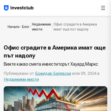
Недвижими
Офис сградите в Америка
Начало
Блог
имоти
имат още път надолу
Офис сградите в Америка имат още
път надолу
Вижте какво смята инвеститорът Хауард Маркс
Публикувано от
Божидар Балевски
юли 09, 2024 в
Недвижими имоти