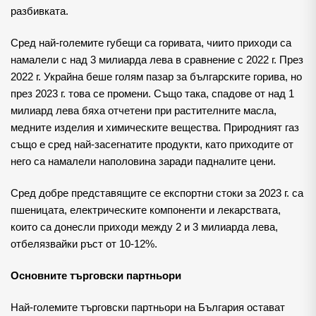
разбивката.
Сред най-големите губещи са горивата, чиито приходи са
намалели с над 3 милиарда лева в сравнение с 2022 г. През
2022 г. Украйна беше голям пазар за българските горива, но
през 2023 г. това се промени. Също така, спадове от над 1
милиард лева бяха отчетени при растителните масла,
медните изделия и химическите вещества. Природният газ
също е сред най-засегнатите продукти, като приходите от
него са намалели наполовина заради падналите цени.
Сред добре представящите се експортни стоки за 2023 г. са
пшеницата, електрическите компоненти и лекарствата,
които са донесли приходи между 2 и 3 милиарда лева,
отбелязвайки ръст от 10-12%.
Основните търговски партньори
Най-големите търговски партньори на България остават