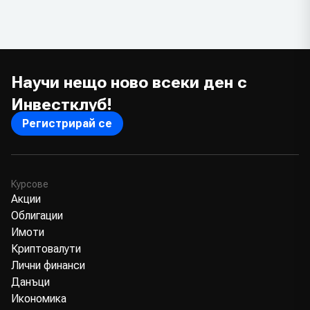
Научи нещо ново всеки ден с
Инвестклуб!
Регистрирай се
Курсове
Акции
Облигации
Имоти
Криптовалути
Лични финанси
Данъци
Икономика