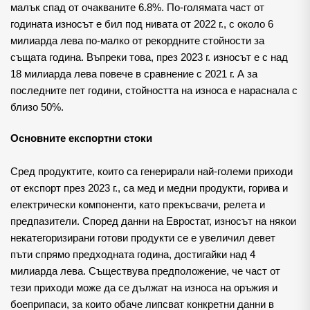
малък спад от очакваните 6.8%. По-голямата част от
годината износът е бил под нивата от 2022 г., с около 6
милиарда лева по-малко от рекордните стойности за
същата година. Въпреки това, през 2023 г. износът е с над
18 милиарда лева повече в сравнение с 2021 г. А за
последните пет години, стойността на износа е нараснала с
близо 50%.
Основните експортни стоки
Сред продуктите, които са генерирали най-големи приходи
от експорт през 2023 г., са мед и медни продукти, горива и
електрически компоненти, като прекъсвачи, релета и
предпазители. Според данни на Евростат, износът на някои
некатегоризирани готови продукти се е увеличил девет
пъти спрямо предходната година, достигайки над 4
милиарда лева. Съществува предположение, че част от
тези приходи може да се дължат на износа на оръжия и
боеприпаси, за които обаче липсват конкретни данни в