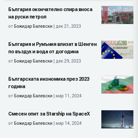
България окончателно спира вноса
на руски петрол
от
Божидар Балевски
| дек 21, 2023
България и Румъния влизат в Шенген
по въздух и вода от догодина
от
Божидар Балевски
| дек 29, 2023
Българската икономика през 2023
година
от
Божидар Балевски
| мар 11, 2024
Смесен опит за Starship на SpaceX
от
Божидар Балевски
| мар 14, 2024