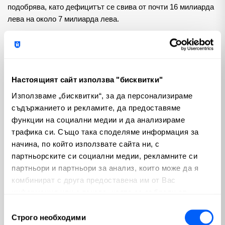
подобрява, като дефицитът се свива от почти 16 милиарда
лева на около 7 милиарда лева.
Теми
Настоящият сайт използва "бисквитки"
Криптовалути
Пазари
(100)
(810)
Използваме „бисквитки“, за да персонализираме
съдържанието и рекламите, да предоставяме
Макроикономика
Emerging Markets
(280)
(3)
функции на социални медии и да анализираме
трафика си. Също така споделяме информация за
България
Изкуствен интелект
(56)
(65)
начина, по който използвате сайта ни, с
партньорските си социални медии, рекламните си
Геополитика
Политика
(23)
(74)
партньори и партньори за анализ, които може да я
комбинират с друга предоставена им от Вас
информация или с такава, която са събрали от
Недвижими имоти
(12)
ползването от Ваша страна на услугите им.
Избор
Строго необходими
Популярни
на