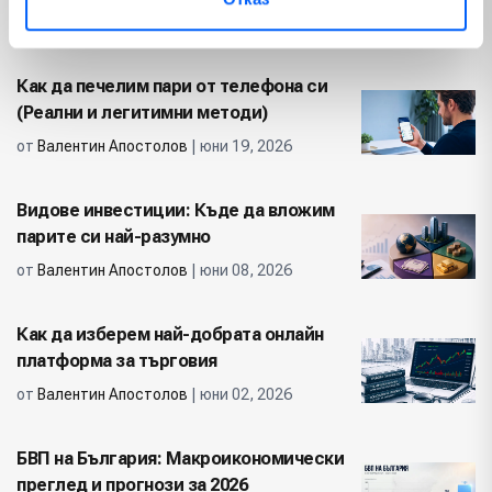
от
Валентин Апостолов
| юни 30, 2026
Как да печелим пари от телефона си
(Реални и легитимни методи)
от
Валентин Апостолов
| юни 19, 2026
Видове инвестиции: Къде да вложим
парите си най-разумно
от
Валентин Апостолов
| юни 08, 2026
Как да изберем най-добрата онлайн
платформа за търговия
от
Валентин Апостолов
| юни 02, 2026
БВП на България: Макроикономически
преглед и прогнози за 2026