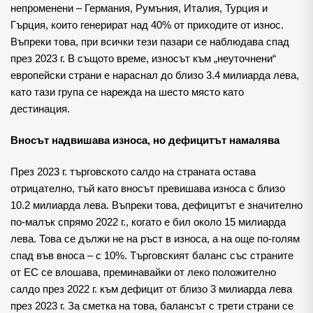
непроменени – Германия, Румъния, Италия, Турция и
Гърция, които генерират над 40% от приходите от износ.
Въпреки това, при всички тези пазари се наблюдава спад
през 2023 г. В същото време, износът към „неуточнени“
европейски страни е нараснал до близо 3.4 милиарда лева,
като тази група се нарежда на шесто място като
дестинация.
Вносът надвишава износа, но дефицитът намалява
През 2023 г. търговското салдо на страната остава
отрицателно, тъй като вносът превишава износа с близо
10.2 милиарда лева. Въпреки това, дефицитът е значително
по-малък спрямо 2022 г., когато е бил около 15 милиарда
лева. Това се дължи не на ръст в износа, а на още по-голям
спад във вноса – с 10%. Търговският баланс със страните
от ЕС се влошава, преминавайки от леко положително
салдо през 2022 г. към дефицит от близо 3 милиарда лева
през 2023 г. За сметка на това, балансът с трети страни се