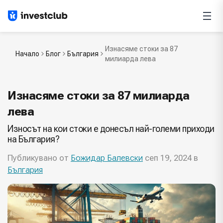
Изнасяме стоки за 87
Начало
Блог
България
милиарда лева
Изнасяме стоки за 87 милиарда
лева
Износът на кои стоки е донесъл най-големи приходи
на България?
Публикувано от
Божидар Балевски
сеп 19, 2024 в
България