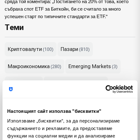
сряда той коментира: „Постигането на 20% от това, което 
събраха спот ETF за Биткойн, би се считало за много 
успешен старт по типичните стандарти за ETF.“
Теми
Криптовалути
Пазари
(100)
(810)
Макроикономика
Emerging Markets
(280)
(3)
България
Изкуствен интелект
(56)
(65)
Геополитика
Политика
(23)
(74)
Настоящият сайт използва "бисквитки"
Недвижими имоти
(12)
Използваме „бисквитки“, за да персонализираме
съдържанието и рекламите, да предоставяме
Популярни
функции на социални медии и да анализираме