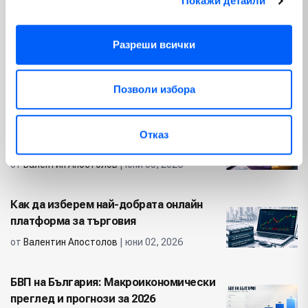
Покажи детайли
от
Валентин Апостолов
| юни 30, 2026
Разреши всички
Как да печелим пари от телефона си
(Реални и легитимни методи)
от
Валентин Апостолов
| юни 19, 2026
Позволи избора
Видове инвестиции: Къде да вложим
Отказ
парите си най-разумно
от
Валентин Апостолов
| юни 08, 2026
Как да изберем най-добрата онлайн
платформа за търговия
от
Валентин Апостолов
| юни 02, 2026
БВП на България: Макроикономически
преглед и прогнози за 2026