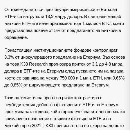
От въвеждането си през януари американските Биткойн 
ETF-и са натрупали 13,9 млрд. долара. В световен мащаб 
Биткойн ETF-ите вече притежават над 1 милион BTC, което 
представлява повече от 5% от предлагането на Биткойн в 
обращение.
Понастоящем институционалните фондове контролират 
3,3% от циркулиращото предлагане на Етериум. Въз основа 
на това K33 Research прогнозира приток от 3,1 до 4,8 млрд. 
долара в ETF-ите на Етериум след пускането им на пазара, 
което се равнява на между 750 000 и 1 млн. ETH, или 0,65% 
до 0,85% от циркулиращото предлагане на Етериум.
Тази оптимистична прогноза рязко контрастира с 
неубедителния дебют на фючърсните ETF-и на Етериум 
през миналата година, който привлече значително по-малко 
внимание в сравнение с първите фючърсни ETF-и на 
Биткойн през 2021 г. K33 приписва това по-скоро на лошото 