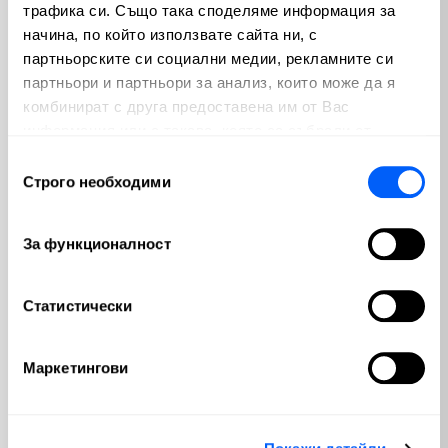
трафика си. Също така споделяме информация за
начина, по който използвате сайта ни, с
Ключови Форекс фактори, които
партньорските си социални медии, рекламните си
движат валутните пазари
партньори и партньори за анализ, които може да я
от
Валентин Апостолов
| юли 30, 2026
комбинират с друга предоставена им от Вас
информация или с такава, която са събрали от
ползването от Ваша страна на услугите им.
Схема Понци: Как да разпознаем и
Избор
избегнем финансови измами
Строго необходими
на
съгласие
от
Валентин Апостолов
| юли 20, 2026
За функционалност
Автоматично деклариране на имот:
Данъчни съвети за инвеститори
Статистически
от
Валентин Апостолов
| юли 16, 2026
Маркетингови
Видове инфлация: Какво
представляват и как да защитим
капитала си