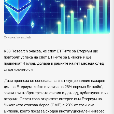
Снимка: Investclub
K33 Research очаква, че спот ETF-ите за Етериум ще 
повторят успеха на спот ETF-ите за Биткойн и ще 
привлекат 4 млрд. долара в рамките на пет месеца след 
стартирането си.
„Тази прогноза се основава на институционалния пазарен 
дял на Етериум, който възлиза на 28% спрямо Биткойн“, 
заяви криптоброкерската фирма в доклад, публикуван във 
вторник. Освен това откритият интерес към Етериум на 
Чикагската стокова борса (CME) е 23% от този към 
Биткойн, което показва сходен институционален интерес.