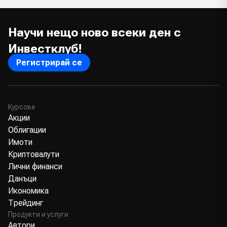
Научи нещо ново всеки ден с
Инвестклуб!
Регистрирай се
Курсове
Акции
Облигации
Имоти
Криптовалути
Лични финанси
Данъци
Икономика
Трейдинг
Продукти и услуги
Автори