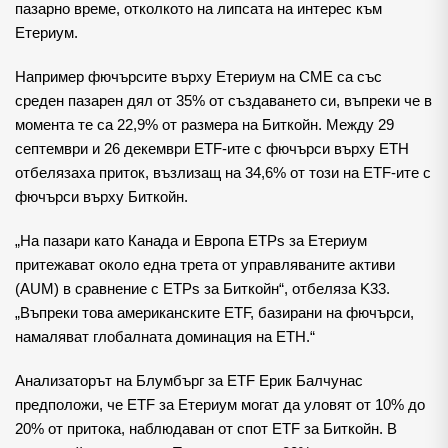
пазарно време, отколкото на липсата на интерес към 
Етериум.
Например фючърсите върху Етериум на CME са със 
среден пазарен дял от 35% от създаването си, въпреки че в 
момента те са 22,9% от размера на Биткойн. Между 29 
септември и 26 декември ETF-ите с фючърси върху ETH 
отбелязаха приток, възлизащ на 34,6% от този на ETF-ите с 
фючърси върху Биткойн.
„На пазари като Канада и Европа ETPs за Етериум 
притежават около една трета от управляваните активи 
(AUM) в сравнение с ETPs за Биткойн“, отбеляза K33. 
„Въпреки това американските ETF, базирани на фючърси, 
намаляват глобалната доминация на ETH.“
Анализаторът на Блумбърг за ETF Ерик Балчунас 
предположи, че ETF за Етериум могат да уловят от 10% до 
20% от притока, наблюдаван от спот ETF за Биткойн. В 