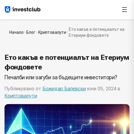
Ето какъв е потенциалът на
Начало
Блог
Криптовалути
Етериум фондовете
Ето какъв е потенциалът на Етериум
фондовете
Печалби или загуби за бъдещите инвеститори?
Публикувано от
Божидар Балевски
юни 05, 2024 в
Криптовалути