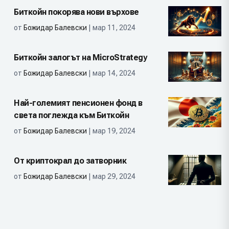
Биткойн покорява нови върхове
от
Божидар Балевски
| мар 11, 2024
Биткойн залогът на MicroStrategy
от
Божидар Балевски
| мар 14, 2024
Най-големият пенсионен фонд в
света поглежда към Биткойн
от
Божидар Балевски
| мар 19, 2024
От криптокрал до затворник
от
Божидар Балевски
| мар 29, 2024