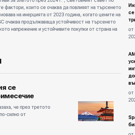
иви за златото през 2024 г.", Световният съвет по
Ик
те фактори, които се очаква да повлияят на търсенето
се
новава на инерцията от 2023 година, когато цените на
тр
GC очаква продължаваща устойчивост на търсенето
ското напрежение и устойчивите покупки от страна на
от
20
AM
и
ус
ин
до
въ
ия се
от
римесечие
20
азаха, че през третото
по-силно от
Sp
би
от