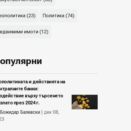
еополитика (23)
Политика (74)
едвижими имоти (12)
опулярни
ополитиката и действията на
нтралните банки:
здействие върху търсенето
 злато през 2024 г.
Божидар Балевски
| дек 08,
23