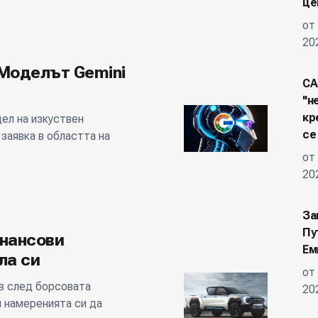
це
от
20
 Моделът Gemini
СА
"н
кр
дел на изкуствен
се
 заявка в областта на
от
20
За
Пу
инансови
Ем
ла си
от
 в след борсовата
20
и намеренията си да