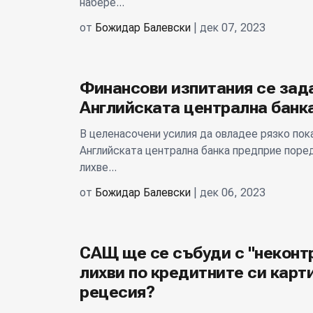
набере...
от
Божидар Балевски
| дек 07, 2023
Финансови изпитания се зад
Английската централна банк
В целенасочени усилия да овладее рязко по
Английската централна банка предприе поре
лихве...
от
Божидар Балевски
| дек 06, 2023
САЩ ще се събуди с "неконт
лихви по кредитните си карти
рецесия?