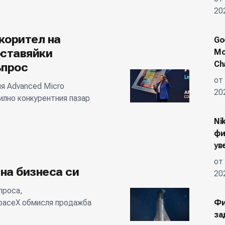
20
корител на
Go
оставяйки
Мо
Ch
ъпрос
от
я Advanced Micro
20
силно конкурентния пазар
Ni
фи
ув
от
на бизнеса си
20
проса,
paceX обмисля продажба
Фи
за