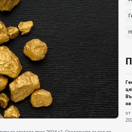
Г
Н
П
Ге
це
Въ
на
от
20