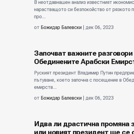
В неотдавнашен анализ известният икономис
нарастващото си безпокойство от рязкото п
про...
от
Божидар Балевски
| дек 06, 2023
Започват важните разговори 
Обединените Арабски Емирс
Руският президент Владимир Путин предприе
пътуване, което започна с посещение в Обе
емирств...
от
Божидар Балевски
| дек 06, 2023
Идва ли драстична промяна 
или новият президент ще се 