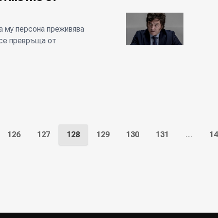
а му персона преживява
се превръща от
126
127
128
129
130
131
...
14