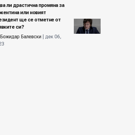
ва ли драстична промяна за
жентина или новият
езидент ще се отметне от
явките си?
Божидар Балевски
| дек 06,
23