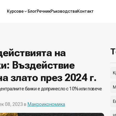
Курсове
Блог
Речник
Ръководства
Контакт
действията на
Т
и: Въздействие
К
а злато през 2024 г.
М
централните банки е допринесло с 10% или повече
E
ек 08, 2023 в
Макроикономика
И