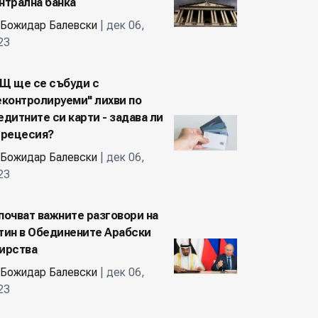
нтрална банка
Божидар Балевски
| дек 06,
23
Щ ще се събуди с
еконтролируеми" лихви по
едитните си карти - задава ли
 рецесия?
Божидар Балевски
| дек 06,
23
почват важните разговори на
тин в Обединените Арабски
ирства
Божидар Балевски
| дек 06,
23