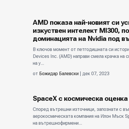
AMD показа най-новият си ус
изкуствен интелект MI300, п
доминацията на Nvidia под в
В ключов момент от петгодишната си истори
Devices Inc. (AMD) направи смела крачка на 
на у...
от
Божидар Балевски
| дек 07, 2023
SpaceX с космическа оценка 
Според вътрешни източници, запознати с въ
аерокосмическата компания на Илон Мъск S
на вътрешнофирмени...