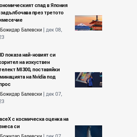
ономическият спад в Япония
 задълбочава през третото
имесечие
Божидар Балевски
| дек 08,
23
D показа най-новият си
корител на изкуствен
телект MI300, поставяйки
минацията на Nvidia под
прос
Божидар Балевски
| дек 07,
23
aceX с космическа оценка на
знеса си
Божидар Балевски
| дек 07,