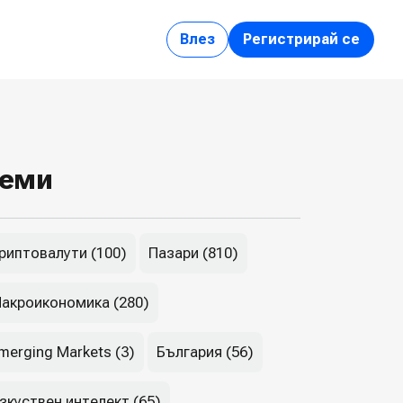
Влез
Регистрирай се
еми
риптовалути (100)
Пазари (810)
акроикономика (280)
merging Markets (3)
България (56)
зкуствен интелект (65)