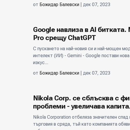
от
Божидар Балевски
| дек 07, 2023
Google навлиза в AI битката.
Pro срещу ChatGPT
С пускането на най-новия си и най-мощен мо
интелект (ИИ) - Gemini - Google постави нова
изкус...
от
Божидар Балевски
| дек 07, 2023
Nikola Corp. се сблъсква с ф
проблеми - увеличава капита
Nikola Corporation отбеляза значителен спад
търговия в сряда, тъй като компанията обяв