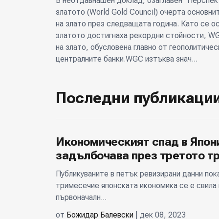
В неотдавнашен доклад, озаглавен "Перспект
златото (World Gold Council) очерта основни
на злато през следващата година. Като се ос
златото достигнаха рекордни стойности, W
на злато, обусловена главно от геополитиче
централните банки.WGC изтъква знач...
Последни публикаци
Икономическият спад в Япон
задълбочава през третото т
Публикуваните в петък ревизирани данни пок
тримесечие японската икономика се е свила 
първоначалн...
от
Божидар Балевски
| дек 08, 2023