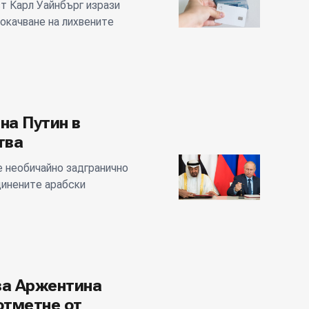
т Карл Уайнбърг изрази
окачване на лихвените
на Путин в
тва
 необичайно задгранично
динените арабски
за Аржентина
отметне от