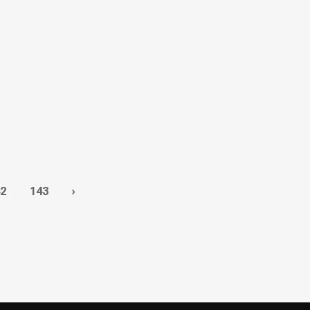
2
143
›