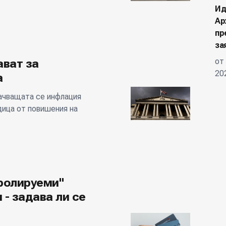
Ид
Ар
пр
за
ават за
от
20
а
качващата се инфлация
дица от повишения на
ролируеми"
 - задава ли се