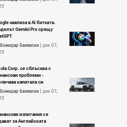
23
ogle навлиза в AI битката.
делът Gemini Pro срещу
atGPT
Божидар Балевски
| дек 07,
23
kola Corp. се сблъсква с
нансови проблеми -
еличава капитала си
Божидар Балевски
| дек 07,
23
нансови изпитания се
дават за Английската