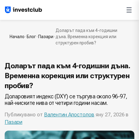
Доларът пада към 4-годишни
Начало
Блог
Пазари
дъна. Временна корекция или
структурен пробив?
Доларът пада към 4-годишни дъна.
Временна корекция или структурен
пробив?
Доларовият индекс (DXY) се търгува около 96-97,
най-ниските нива от четири години насам.
Публикувано от
Валентин Апостолов
яну 27, 2026 в
Пазари