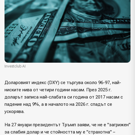
Investclub AI
Доларовият индекс (DXY) се търгува около 96-97, най-
ниските нива от четири години насам. През 2025 г.
доларът записа най-слабата си година от 2017 насам с
падение над 9%, а в началото на 2026 г. спадът се
ускорява.
На 27 януари президентът Тръмп заяви, че не е "загрижен"
за слабия долар и че стойността му е "страхотна" –