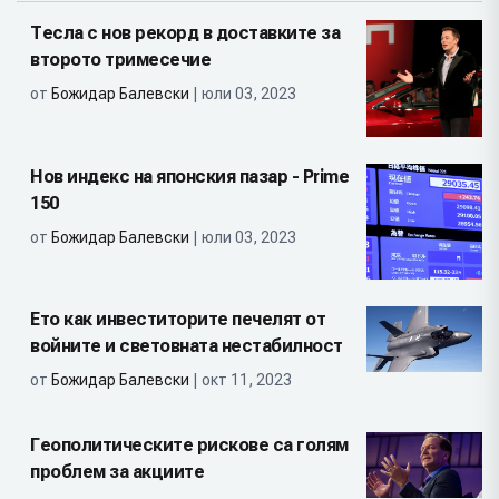
Тесла с нов рекорд в доставките за
второто тримесечие
от
Божидар Балевски
| юли 03, 2023
Нов индекс на японския пазар - Prime
150
от
Божидар Балевски
| юли 03, 2023
Ето как инвеститорите печелят от
войните и световната нестабилност
от
Божидар Балевски
| окт 11, 2023
Геополитическите рискове са голям
проблем за акциите