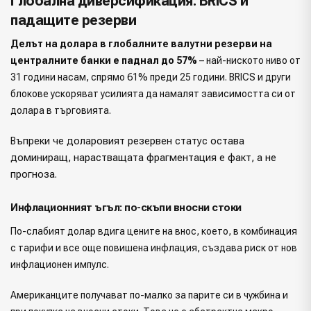
Глобална диверсификация: BRICS и
падащите резерви
Делът на долара в глобалните валутни резерви на
централните банки е паднал до 57%
– най-ниското ниво от
31 години насам, спрямо 61% преди 25 години. BRICS и други
блокове ускоряват усилията да намалят зависимостта си от
долара в търговията.
ъпреки че доларовият резервен статус остава
В
доминиращ, нарастващата фрагментация е факт, а не
прогноза.
Инфлационният ъгъл: по-скъпи вносни стоки
По-слабият долар вдига цените на внос, което, в комбинация
с тарифи и все още повишена инфлация, създава риск от нов
инфлационен импулс.
Американците получават по-малко за парите си в чужбина и