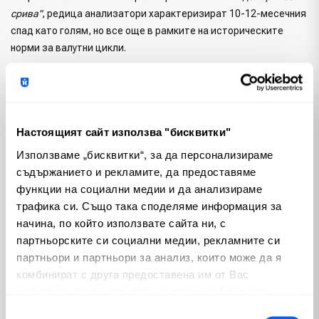
срива"
, редица анализатори характеризират 10-12-месечния
спад като голям, но все още в рамките на историческите
норми за валутни цикли.
DXY е в корективна/bearish структура, но все още в широк
диапазон 96-101, с балансирани сценарии между
продължение на консолидацията, пробив надолу или рикошет
нагоре.
Настоящият сайт използва "бисквитки"
Използваме „бисквитки“, за да персонализираме
Прогнозата: постепенно допълнително
съдържанието и рекламите, да предоставяме
отслабване, не колапс
функции на социални медии и да анализираме
трафика си. Също така споделяме информация за
Базовите прогнози сочат постепенно допълнително
начина, по който използвате сайта ни, с
отслабване на долара през 2026 г. (очаквано около 5%
партньорските си социални медии, рекламните си
спад), с периодични възстановявания, особено ако
партньори и партньори за анализ, които може да я
сантиментът се влоши или американските данни надминат
комбинират с друга предоставена им от Вас
очакванията.
информация или с такава, която са събрали от
Победители и губещи
ползването от Ваша страна на услугите им.
Избор