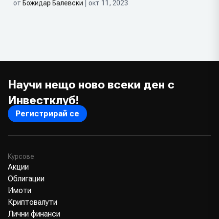
от
Божидар Балевски
| окт 11, 2023
Научи нещо ново всеки ден с
Инвестклуб!
Регистрирай се
Курсове
Акции
Облигации
Имоти
Криптовалути
Лични финанси