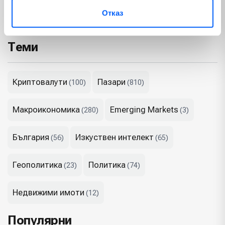
икономика, от поведението на Федералния резерв и от
Отказ
глобалната реакция към новата доктрина на "слаб долар".
Теми
Криптовалути
Пазари
(100)
(810)
Макроикономика
Emerging Markets
(280)
(3)
България
Изкуствен интелект
(56)
(65)
Геополитика
Политика
(23)
(74)
Недвижими имоти
(12)
Популярни