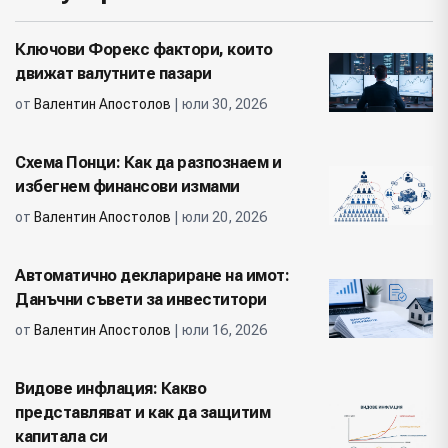
Ключови Форекс фактори, които
движат валутните пазари
от
Валентин Апостолов
| юли 30, 2026
Схема Понци: Как да разпознаем и
избегнем финансови измами
от
Валентин Апостолов
| юли 20, 2026
Автоматично деклариране на имот:
Данъчни съвети за инвеститори
от
Валентин Апостолов
| юли 16, 2026
Видове инфлация: Какво
представляват и как да защитим
капитала си