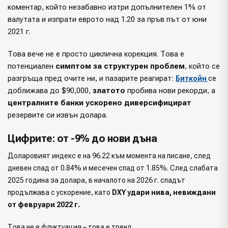
коментар, който незабавно изтри допълнителен 1% от
валутата и изпрати еврото над 1.20 за пръв път от юни
2021 г.
Това вече не е просто циклична корекция. Това е
потенциален
симптом за структурен проблем
, който се
разгръща пред очите ни, и пазарите реагират:
се
Биткойн
доближава до $90,000,
златото
пробива нови рекорди, а
централните банки ускорено диверсифицират
резервите си извън долара.
Цифрите: от -9% до нови дъна
Доларовият индекс е на 96.22 към момента на писане, след
дневен спад от 0.84% и месечен спад от 1.85%. След слабата
2025 година за долара, в началото на 2026 г. спадът
продължава с ускорение, като
DXY удари нива, невиждани
от февруари 2022 г.
Това не е флуктуация – това е тренд.