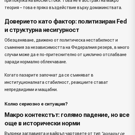
при покупка на вносни стоки. Това не е абстрактна макро
теория – това е пряко въздействие върху домакинствата.
Доверието като фактор: политизиран Fed
и структурна несигурност
Обезценяване, движено от политическа нестабилност и
съмнения за независимостта на Федералния резерв, в много
случаи може да е по-притеснително от циклично отслабване
заради нормално облекчаване.
Когато пазарите започнат да се съмняват в
институционалната стабилност, реакциите стават
непредвидими и мащабни.
Колко сериозно е ситуация?
Макро контекстът: голямо падение, но все
още в исторически норми
Въпреки заглавията и вайръл чартовете от тип
"доларът се