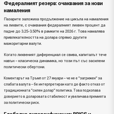
Федералният резерв: очаквания за нови
намаления
Пазарите заложиха продължение на цикъла на намаления
на лихвите, с очаквания федералният лихвен процент да
падне до 3.25-3.50% в рамките на 2026 г. Това намалява
привлекателността на долара спрямо другите
мажоритарни валути.
Когато лихвеният диференциал се свива, капиталът тече
навън – класическа динамика, но този път със засилени
политически обертони.
Коментарът на Тръмп от 27 януари – че не е "загрижен" за
слабата валута – бе интерпретиран като де факто отказ от
традиционната "силен долар" политика. Това подкопава
доверието в доларовата стабилност и увеличава премията
за политически риск.