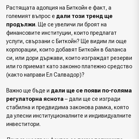
Растящата адопция на Биткойн е факт, а
големият въпрос е
дали този тренд ще
продължи
. Ще се увеличи ли броят на
финансовите институции, които предлагат
услуги, свързани с Биткойн? Ще видим ли още
корпорации, които добавят Биткойн в баланса
си, или дори държави, които изграждат резерви
или го приемат като законно платежно средство
(както направи Ел Салвадор)?
Важно ще бъде и
дали ще се появи по-голяма
регулаторна яснота
– дали ще се изгради
стабилна и предвидима законова рамка, която
да улесни институционалните и индивидуалните
инвеститори.