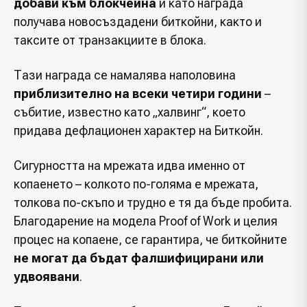
добави към блокчейна
и като награда
получава новосъздадени биткойни, както и
таксите от транзакциите в блока.
Тази награда се намалява наполовина
приблизително на всеки четири години
–
събитие, известно като „халвинг“, което
придава дефлационен характер на Биткойн.
Сигурността на мрежата идва именно от
копаенето – колкото по-голяма е мрежата,
толкова по-скъпо и трудно е тя да бъде пробита.
Благодарение на модела Proof of Work и целия
процес на копаене, се гарантира, че биткойните
не могат да бъдат фалшифицирани или
удвоявани
.