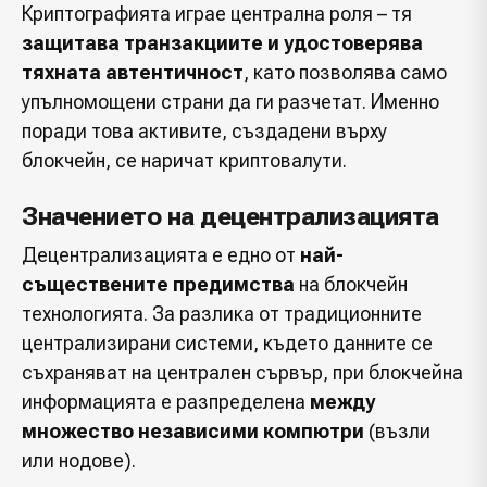
Криптографията играе централна роля – тя
защитава транзакциите и удостоверява
тяхната автентичност
, като позволява само
упълномощени страни да ги разчетат. Именно
поради това активите, създадени върху
блокчейн, се наричат криптовалути.
Значението на децентрализацията
Децентрализацията е едно от
най-
съществените предимства
на блокчейн
технологията. За разлика от традиционните
централизирани системи, където данните се
съхраняват на централен сървър, при блокчейна
информацията е разпределена
между
множество независими компютри
(възли
или нодове).