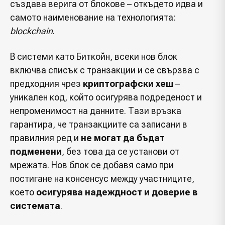
създава верига от блокове – откъдето идва и
самото наименование на технологията:
blockchain
.
В системи като Биткойн, всеки нов блок
включва списък с транзакции и се свързва с
предходния чрез
криптографски хеш
–
уникален код, който осигурява подреденост и
непроменимост на данните. Тази връзка
гарантира, че транзакциите са записани в
правилния ред и
не могат да бъдат
подменени
, без това да се установи от
мрежата. Нов блок се добавя само при
постигане на консенсус между участниците,
което
осигурява надеждност и доверие в
системата
.