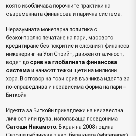
която изобличава порочните практики на
съвременната финансова и парична система.
Неразумната монетарна политика с
безконтролно печатане на пари, масовото
кредитиране без покритие и сложният финансов
инженеринг на Уол Стрийт, движен от алчност,
водят до
срив на глобалната финансова
система
и нанасят тежки щети на милиони
хора. В отговор на този срив възниква идеята за
по-справедлива и независима форма на пари –
Биткойн.
Идеята за Биткойн принадлежи на неизвестна
личност или група, използваща псевдонима
Сатоши Накамото
. В края на 2008 година
Сатоши публикува т.нар. бяла книга (whitepaper),