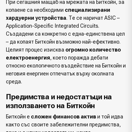
При сегашния мащаб на мрежата на Биткойн, за
копаене са необходими
специализирани
хардуерни устройства
. Те се наричат ASIC –
Application-Specific Integrated Circuits.
Създадени са конкретно с една-единствена цел
– да копаят Биткойн възможно най-ефективно.
Целият процес изисква
огромно количество
електроенергия
, което поражда дебати
относно екологичното въздействие на Биткойн и
неговия енергиен отпечатък върху околната
среда.
Предимства и недостатъци на
използването на Биткойн
Биткойн е
сложен финансов актив
и той идва
както със своите забележителни предимства,