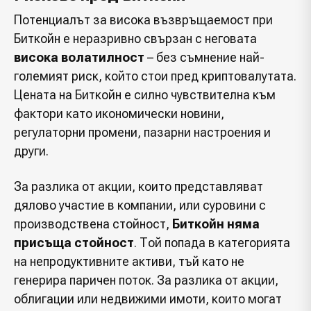
Потенциалът за висока възвръщаемост при
Биткойн е неразривно свързан с неговата
висока волатилност
– без съмнение най-
големият риск, който стои пред криптовалутата.
Цената на Биткойн е силно чувствителна към
фактори като икономически новини,
регулаторни промени, пазарни настроения и
други.
За разлика от акции, които представляват
дялово участие в компании, или суровини с
производствена стойност,
Биткойн няма
присъща стойност
. Той попада в категорията
на непродуктивните активи, тъй като не
генерира паричен поток. За разлика от акции,
облигации или недвижими имоти, които могат