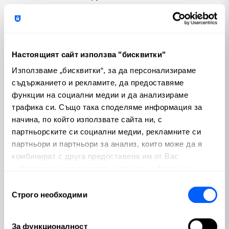
усложнява, нито оскъпява процеса, като също
така позволява
лесно пренасяне на
средствата
– те са де факто винаги с вас.
Настоящият сайт използва "бисквитки"
Ограниченото предлагане на Биткойн
и
Използваме „бисквитки“, за да персонализираме
периодично намаляващите награди за копаене
съдържанието и рекламите, да предоставяме
(халвинг) създават условия той да поскъпва с
функции на социални медии и да анализираме
времето, ако мрежата се използва активно.
трафика си. Също така споделяме информация за
Максималната наличност от 21 милиона
начина, по който използвате сайта ни, с
биткойна (като не всички вече са изкопани) е
партньорските си социални медии, рекламните си
партньори и партньори за анализ, които може да я
сериозно предимство спрямо фиатните валути,
комбинират с друга предоставена им от Вас
които стават все по-ненадежден начин за
информация или с такава, която са събрали от
съхранение на стойност.
ползването от Ваша страна на услугите им.
Избор
Строго необходими
на
Недостатъци на Биткойн
съгласие
Биткойн, като всеки друг финансов актив, има и
За функционалност