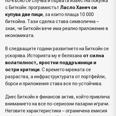
по-късно се случва и първата известна покупка
с Биткойн: програмистът
Ласло Ханеч си
купува две пици
, за които плаща 10 000
биткойна. Тази сделка става символична –
знак, че Биткойн вече има реално приложение в
икономиката.
В следващите години развитието на Биткойн се
ускорява. Историята му е белязана
от силна
волатилност, яростни поддръжници и
остри критици
. С времето мрежата се
разраства, а инфраструктурата от портфейли,
борси и приложения става все по-устойчива.
Днес Биткойн е финансов актив, който привлича
вниманието на все по-сериозни пазарни играчи.
Неговите характеристики – ограничена емисия