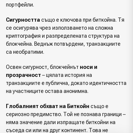
портфейли.
Сигурността
също е ключова при биткойна. Тя
се осигурява чрез използването на сложна
криптография и разпределената структура на
блокчейна. Веднъж потвърдени, транзакциите
са необратими.
Освен сигурност, блокчейнът
носи и
прозрачност
– цялата история на
транзакциите е публична, докато идентичността
на участниците остава анонимна.
Глобалният обхват на Биткойн
също е
сериозно предимство. Той не познава граници –
няма значение дали изпращате биткойни на
съседа си или на друг континент. Това не