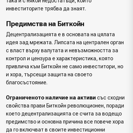
така и с някои недостатъци, които
инвеститорите трябва да знаят.
Предимства на Биткойн
Децентрализацията е в основата на цялата
идея зад мрежата. Липсата на централен орган
с власт върху валутата и невъзможността за
контрол и цензура е характеристика, която
привлича към Биткойн не само инвеститори, но
и хора, търсещи защита на своето
благосъстояние.
Ограниченото наличие на активи
със сходни
свойства прави Биткойн революционен, поради
което децентрализацията се счита за водещо
предимство и основна причина все повече хора
да го включват в своите инвестиционни