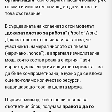
голяма изчислителна мощ, за да участват в
това състезание.
В сърцевината на копаенето стои моделът
„
доказателство за работа
“ (Proof of Work).
Доказателството се изразява в това, че
участникът, намерил числото от пъзела
(наричано „nonce“), е впрегнал изчислителна
мощ, която коства реална енергия. Тази
изразходвана енергия защитава мрежата – за
да бъде компрометирана, е нужно да се вложи
още по-голямо количество ресурси,
надвишаващо това на цялата мрежа.
Първият миньор, който реши пъзела за
съответния блок, получава
правото да го