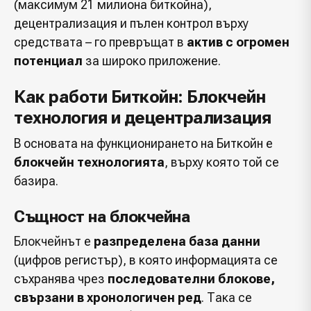
(максимум 21 милиона биткойна),
децентрализация и пълен контрол върху
средствата – го превръщат в
актив с огромен
потенциал
за широко приложение.
Как работи Биткойн: Блокчейн
технология и децентрализация
В основата на функционирането на Биткойн е
блокчейн технологията
, върху която той се
базира.
Същност на блокчейна
Блокчейнът
е
разпределена база данни
(цифров регистър), в която информацията се
съхранява чрез
последователни блокове,
свързани в хронологичен ред
. Така се