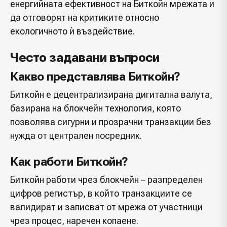
енергийната ефективност на Биткойн мрежата и
да отговорят на критиките относно
екологичното ѝ въздействие.
Често задавани въпроси
Какво представлява Биткойн?
Биткойн е децентрализирана дигитална валута,
базирана на блокчейн технология, която
позволява сигурни и прозрачни транзакции без
нужда от централен посредник.
Как работи Биткойн?
Биткойн работи чрез блокчейн – разпределен
цифров регистър, в който транзакциите се
валидират и записват от мрежа от участници
чрез процес, наречен копаене.