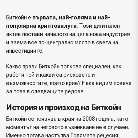
Биткойн е
първата, най-голяма и най-
популярна криптовалута
. Този дигитален
актив постави началото на цяла нова индустрия
и заема все по-централно място в света на
инвестициите.
Какво прави Биткойн толкова специален, как
работи той и какви са рисковете и
възможностите, които крие? Нека видим повече
за това в следващите редове.
История и произход на Биткойн
Биткойн се появява в края на 2008 година, като
моментът на неговото възникване не е случаен.
Именно тогава настъпва
Голямата рецесия
,