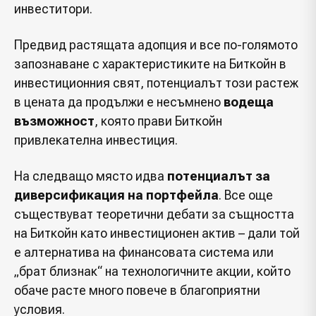
инвеститори.
Предвид растящата адопция и все по-голямото
запознаване с характеристиките на Биткойн в
инвестиционния свят, потенциалът този растеж
в цената да продължи е несъмнено
водеща
възможност
, която прави Биткойн
привлекателна инвестиция.
На следващо място идва
потенциалът за
диверсификация на портфейла
. Все още
съществуват теоретични дебати за същността
на Биткойн като инвестиционен актив – дали той
е алтернатива на финансовата система или
„брат близнак“ на технологичните акции, който
обаче расте много повече в благоприятни
условия.