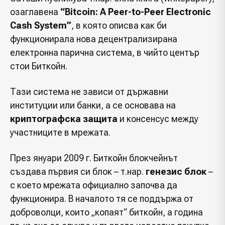
озаглавена
“Bitcoin: A Peer-to-Peer Electronic
Cash System”
, в която описва как би
функционирала нова децентрализирана
електронна парична система, в чийто център
стои Биткойн.
Тази система не зависи от държавни
институции или банки, а се основава на
криптографска защита
и консенсус между
участниците в мрежата.
През януари 2009 г. Биткойн блокчейнът
създава първия си блок – т.нар.
генезис блок
–
с което мрежата официално започва да
функционира. В началото тя се поддържа от
доброволци, които „копаят“ биткойн, а година