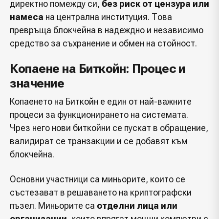
директно помежду си,
без риск от цензура или
намеса
на централна институция. Това
превръща блокчейна в надеждно и независимо
средство за съхранение и обмен на стойност.
Копаене на Биткойн: Процес и
значение
Копаенето на Биткойн е един от най-важните
процеси за функционирането на системата.
Чрез него нови биткойни се пускат в обращение,
валидират се транзакции и се добавят към
блокчейна.
Основни участници са миньорите, които се
състезават в решаването на криптографски
пъзел. Миньорите са
отделни лица или
организации
, които впрягат мощни компютри с