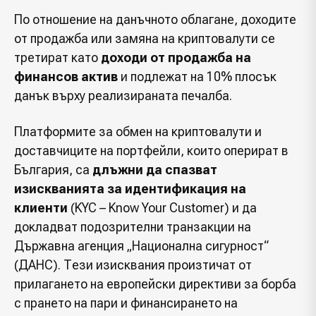
По отношение на данъчното облагане, доходите
от продажба или замяна на криптовалути се
третират като
доходи от продажба на
финансов актив
и подлежат на 10% плосък
данък върху реализираната печалба.
Платформите за обмен на криптовалути и
доставчиците на портфейли, които оперират в
България, са
длъжни да спазват
изискванията за идентификация на
клиенти
(KYC – Know Your Customer) и да
докладват подозрителни транзакции на
Държавна агенция „Национална сигурност“
(ДАНС). Тези изисквания произтичат от
прилагането на европейски директиви за борба
с прането на пари и финансирането на