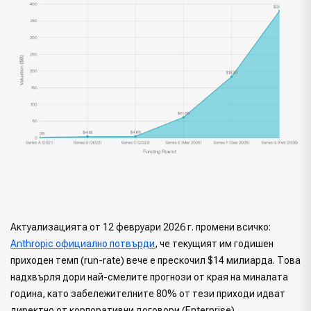
Актуализацията от 12 февруари 2026 г. промени всичко:
Anthropic официално потвърди
, че текущият им годишен
приходен темп (run-rate) вече е прескочил $14 милиарда. Това
надхвърля дори най-смелите прогнози от края на миналата
година, като забележителните 80% от тези приходи идват
директно от корпоративни договори (Enterprise).