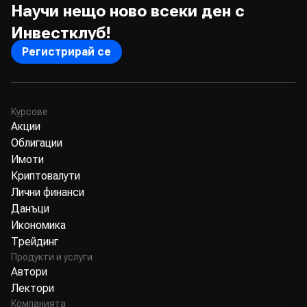
Научи нещо ново всеки ден с
Инвестклуб!
Регистрирай се
Курсове
Акции
Облигации
Имоти
Криптовалути
Лични финанси
Данъци
Икономика
Трейдинг
Продукти и услуги
Автори
Лектори
Компанията