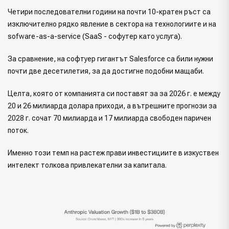
Четири последователни години на почти 10-кратен ръст са
изключително рядко явление в сектора на технологиите и на
sofware-as-a-service (SaaS - софутер като услуга).
За сравнение, на софтуер гигантът Salesforce са били нужни
почти две десетилетия, за да достигне подобни мащаби.
Целта, която от компанията си поставят за за 2026 г. е между
20 и 26 милиарда долара приходи, а вътрешните прогнози за
2028 г. сочат 70 милиарда и 17 милиарда свободен паричен
поток.
Именно този темп на растеж прави инвестициите в изкуствен
интелект толкова привлекателни за капитала.