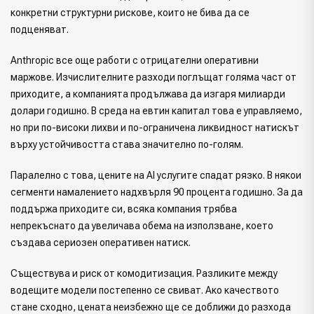
конкретни структурни рискове, които не бива да се
подценяват.
Anthropic все още работи с отрицателни оперативни
маржове. Изчислителните разходи поглъщат голяма част от
приходите, а компанията продължава да изгаря милиарди
долари годишно. В среда на евтин капитал това е управляемо,
но при по-високи лихви и по-ограничена ликвидност натискът
върху устойчивостта става значително по-голям.
Паралелно с това, цените на AI услугите спадат рязко. В някои
сегменти намалението надхвърля 90 процента годишно. За да
поддържа приходите си, всяка компания трябва
непрекъснато да увеличава обема на използване, което
създава сериозен оперативен натиск.
Съществува и риск от комодитизация. Разликите между
водещите модели постепенно се свиват. Ако качеството
стане сходно, цената неизбежно ще се доближи до разхода