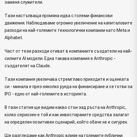
заменя служители.
Тази настъпваща промяна идва с големи финансови
движения. Наблюдаваме огромно увеличение на капиталовите
разходи на най-големите технологични компании като Meta и
Alphabet.
Част от тези разходи отиват в компаниите създатели на най-
силните AI модели. Една такава компания е Anthropic -
създателят на Claude.
Тази компания увеличава стремглаво приходите и оценката
си - минала е през няколко рунда на финансиране и се готви за
IPO - едно от най-големите в историята.
В тази статия ще видим какво стои зад ръста на Anthropic,
колко сериозен е той и как инвестираните средства залагат
на определен позитивен сценарий, който обаче не е сигурен.
Ще разгледаме как Anthropic влияе на големите публични