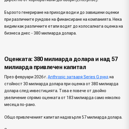
Бързото генериране на приходи води и до завишени оценки
при различните рундове на финансиране на компанията. Нека
видим как различните етапи водят до колосалната оценка на
бизнеса днес - 380 милиарда долара.
Оценката: 380 милиарда долара и над 57
милиарда привлечен капитал
През февруари 2026 г.
Anthropic затваря Series G рунд
на
стойност 30 милиарда долара при оценка от 380 милиарда
долара след инвестицията. Това е повече от двойно
увеличение спрямо оценката от 183 милиарда само няколко
месеца по-рано.
Общо привлеченият капитал надхвърля 57 милиарда долара.