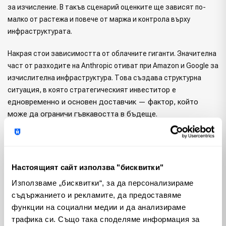
за изчисление. В такъв сценарий оценките ще зависят по-
малко от растежа и повече от маржа и контрола върху
инфраструктурата.
Накрая стои зависимостта от облачните гиганти. Значителна
част от разходите на Anthropic отиват при Amazon и Google за
изчислителна инфраструктура. Това създава структурна
еститор е
ситуация, в която стратегическият инв
едновременно и основен доставчик — фактор, който
може да ограничи гъвкавостта в бъдеще.
Можем ли да инвестираме директно в
Настоящият сайт използва "бисквитки"
Anthropic?
Използваме „бисквитки“, за да персонализираме
Краткият отговор е не.
съдържанието и рекламите, да предоставяме
функции на социални медии и да анализираме
Anthropic все още не е публична компания. Това означава, че
трафика си. Също така споделяме информация за
обикновеният инвеститор няма директен достъп до нейния