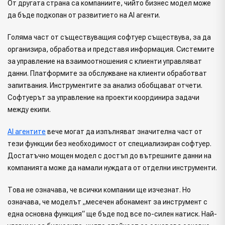
От другата страна са компаниите, чийто бизнес модел може
да бъде подкопан от развитието на AI агенти.
Голяма част от съществуващия софтуер съществува, за да
организира, обработва и представя информация. Системите
за управление на взаимоотношения с клиенти управляват
данни. Платформите за обслужване на клиенти обработват
запитвания. Инструментите за анализ обобщават отчети.
Софтуерът за управление на проекти координира задачи
между екипи.
AI агентите
вече могат да изпълняват значителна част от
тези функции без необходимост от специализиран софтуер.
Достатъчно мощен модел с достъп до вътрешните данни на
компанията може да намали нуждата от отделни инструменти.
Това не означава, че всички компании ще изчезнат. Но
означава, че моделът „месечен абонамент за инструмент с
една основна функция“ ще бъде под все по-силен натиск. Най-