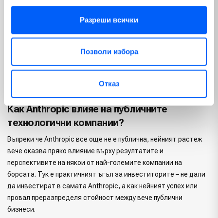
От инвестиции пряко към Anthropic и обвързване на Amazon и
Разреши всички
Google с успеха на компанията или пък осигуряване на поръчки
за милиарди от нея, така до “изтриване” на пазарна
Позволи избора
капитализация от технологични бизнеси, чиито продукти
могат да бъдат засенчени от Claude.
Отказ
Как Anthropic влияе на публичните
технологични компании?
Въпреки че Anthropic все още не е публична, нейният растеж
вече оказва пряко влияние върху резултатите и
перспективите на някои от най-големите компании на
борсата. Тук е практичният ъгъл за инвеститорите – не дали
да инвестират в самата Anthropic, а как нейният успех или
провал преразпределя стойност между вече публични
бизнеси.