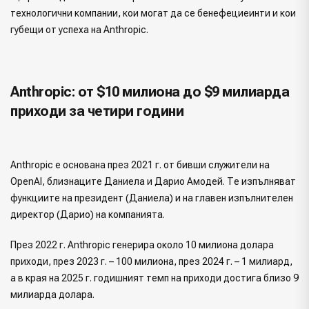
технологични компании, кои могат да се бенефециеинти и кои
губещи от успеха на Anthropic.
Anthropic: от $10 милиона до $9 милиарда
приходи за четири години
Anthropic е основана през 2021 г. от бивши служители на
OpenAI, близнаците Даниела и Дарио Амодей. Те изпълняват
функциите на президент (Даниела) и на главен изпълнителен
директор (Дарио) на компанията.
През 2022 г. Anthropic генерира около 10 милиона долара
приходи, през 2023 г. – 100 милиона, през 2024 г. – 1 милиард,
а в края на 2025 г. годишният темп на приходи достига близо 9
милиарда долара.