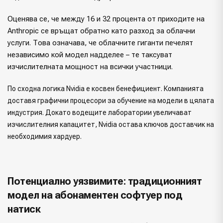
Оценява се, че между 16 и 32 процента от приходите на
Anthropic се връщат обратно като разход за облачни
услуги. Това означава, че облачните гиганти печелят
независимо кой модел надделее – те таксуват
изчислителната мощност на всички участници.
По сходна логика Nvidia е косвен бенефициент. Компанията
доставя графични процесори за обучение на модели в цялата
индустрия. Докато водещите лаборатории увеличават
изчислителния капацитет, Nvidia остава ключов доставчик на
необходимия хардуер.
Потенциално уязвимите: традиционният
модел на абонаментен софтуер под
натиск