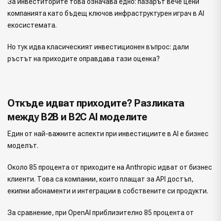
За инвеститорите това означава едно: пазарът вече цени
компанията като бъдещ ключов инфраструктурен играч в AI
екосистемата.
Но тук идва класическият инвестиционен въпрос: дали
ръстът на приходите оправдава тази оценка?
Откъде идват приходите? Разликата
между B2B и B2C AI моделите
Един от най-важните аспекти при инвестициите в AI е бизнес
моделът.
Около 85 процента от приходите на Anthropic идват от бизнес
клиенти. Това са компании, които плащат за API достъп,
екипни абонаменти и интеграции в собствените си продукти.
За сравнение, при OpenAI приблизително 85 процента от