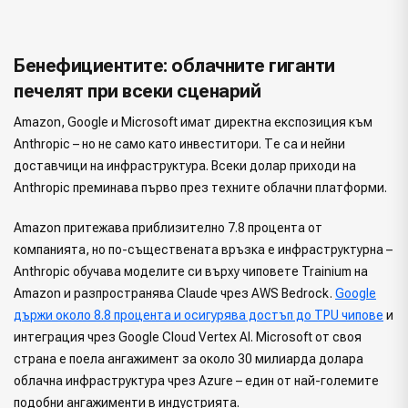
Бенефициентите: облачните гиганти
печелят при всеки сценарий
Amazon, Google и Microsoft имат директна експозиция към
Anthropic – но не само като инвеститори. Те са и нейни
доставчици на инфраструктура. Всеки долар приходи на
Anthropic преминава първо през техните облачни платформи.
Amazon притежава приблизително 7.8 процента от
компанията, но по-съществената връзка е инфраструктурна –
Anthropic обучава моделите си върху чиповете Trainium на
Amazon и разпространява Claude чрез AWS Bedrock.
Google
държи около 8.8 процента и осигурява достъп до TPU чипове
и
интеграция чрез Google Cloud Vertex AI. Microsoft от своя
страна е поела ангажимент за около 30 милиарда долара
облачна инфраструктура чрез Azure – един от най-големите
подобни ангажименти в индустрията.