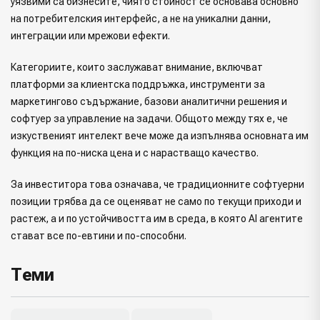
уязвими са бизнесите, чиято стойност се основава основно
на потребителския интерфейс, а не на уникални данни,
интеграции или мрежови ефекти.
Категориите, които заслужават внимание, включват
платформи за клиентска поддръжка, инструменти за
маркетингово съдържание, базови аналитични решения и
софтуер за управление на задачи. Общото между тях е, че
изкуственият интелект вече може да изпълнява основната им
функция на по-ниска цена и с нарастващо качество.
За инвеститора това означава, че традиционните софтуерни
позиции трябва да се оценяват не само по текущи приходи и
растеж, а и по устойчивостта им в среда, в която AI агентите
стават все по-евтини и по-способни.
Теми