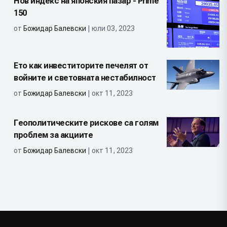
Нов индекс на японския пазар - Prime
150
от
Божидар Балевски
| юли 03, 2023
Ето как инвеститорите печелят от
войните и световната нестабилност
от
Божидар Балевски
| окт 11, 2023
Геополитическите рискове са голям
проблем за акциите
от
Божидар Балевски
| окт 11, 2023