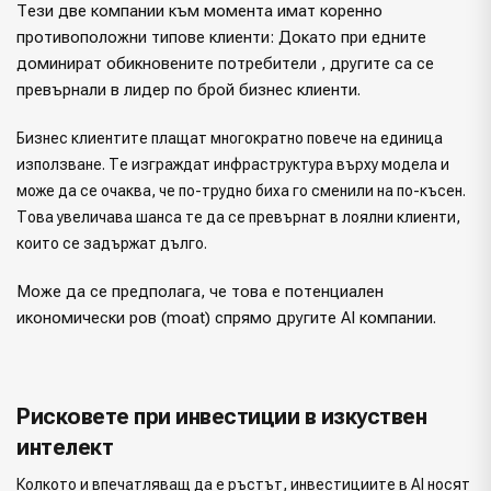
Тези две компании към момента имат коренно
противоположни типове клиенти: Докато при едните
доминират обикновените потребители , другите са се
превърнали в лидер по брой бизнес клиенти.
Бизнес клиентите плащат многократно повече на единица
използване. Те изграждат инфраструктура върху модела и
може да се очаква, че по-трудно биха го сменили на по-късен.
Това увеличава шанса те да се превърнат в лоялни клиенти,
които се задържат дълго.
Може да се предполага, че това е потенциален
икономически ров (moat) спрямо другите AI компании.
Рисковете при инвестиции в изкуствен
интелект
Колкото и впечатляващ да е ръстът, инвестициите в AI носят