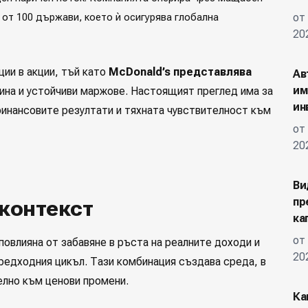
 от 100 държави, което ѝ осигурява глобална
от
20
ции в акции, тъй като
McDonald’s представлява
Ав
им
ина и устойчиви маржове. Настоящият преглед има за
ин
финансовите резултати и тяхната чувствителност към
от
20
Ви
контекст
пр
ка
от
повлияна от забавяне в ръста на реалните доходи и
20
редходния цикъл. Тази комбинация създава среда, в
лно към ценови промени.
Ка