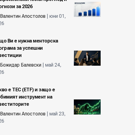
огнози за 2026
Валентин Апостолов
| юни 01,
26
що Ви е нужна менторска
ограма за успешни
вестиции
Божидар Балевски
| май 24,
26
кво е ТЕС (ETF) и защо е
бимият инструмент на
веститорите
Валентин Апостолов
| май 23,
26