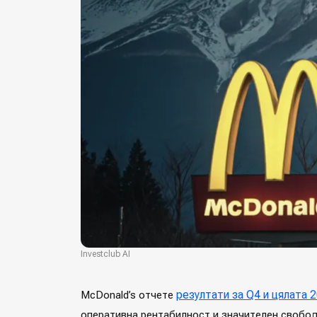
Investclub AI
резултати за Q4 и цялата 2
McDonald’s отчете
оперативна рентабилност и значителен свобо