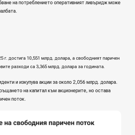
абване на потреблението оперативният ливъридж може
чалбата.
5 г. достига 10,551 млрд. долара, а свободният паричен
вите разходи са 3,365 млрд. долара за годината.
денти и изкупува акции за около 2,056 млрд. долара.
връщането на капитал към акционерите, но остава
ичен поток.