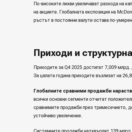
По-високите лихви увеличават разхода на ка
на акциите. Глобалната експозиция на McDona
ръстът в постоянни валути остава по-умерен
Приходи и структурн
Приходите за Q4 2025 достигат 7,009 млрд.
За цялата година приходите възлизат на 26,
Глобалните сравними продажби нарастват
всички основни сегменти отчитат положител
сравнимите продажби през тримесечието, д
устойчиво увеличение.
Системните продажби надхвърлят 139 млрд. 