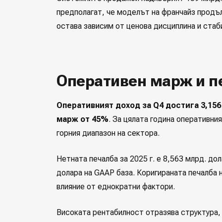
предполагат, че моделът на франчайз продъ
остава зависим от ценова дисциплина и стаб
Оперативен марж и п
Оперативният доход за Q4 достига 3,15
марж от 45%
. За цялата година оперативни
горния диапазон на сектора.
Нетната печалба за 2025 г. е 8,563 млрд. до
долара на GAAP база. Коригираната печалба н
влияние от еднократни фактори.
Високата рентабилност отразява структура,