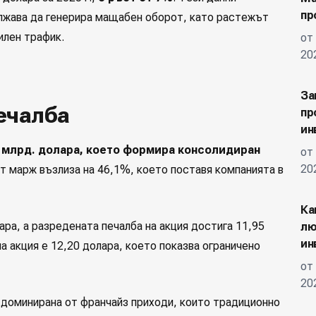
пр
лжава да генерира мащабен оборот, като растежът
илен трафик.
от
20
За
ечалба
пр
ин
6 млрд. долара, което формира консолидиран
от
20
ят марж възлиза на 46,1%, което поставя компанията в
Ка
лара, а разредената печалба на акция достига 11,95
лю
ин
а акция е 12,20 долара, което показва ограничено
от
20
 доминирана от франчайз приходи, които традиционно