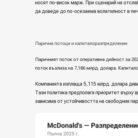
носят по-висок марж. При сценарий на отсл
да доведе до по-осезаема волатилност в пе
Парични потоци и капиталоразпределение
Паричният поток от оперативна дейност за 202
поток възлиза на 7,186 млрд. долара. Капитало
Компанията изплаща 5,115 млрд. долара диви
Тази политика предполага приоритет върху 
зависима от устойчивостта на свободния пар