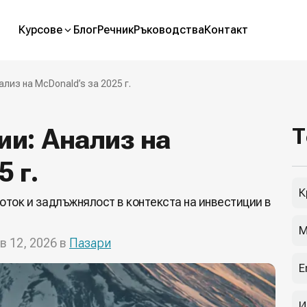
Курсове
Блог
Речник
Ръководства
Контакт
лиз на McDonald’s за 2025 г.
ии: Анализ на
Т
 г.
К
оток и задлъжнялост в контекста на инвестиции в
М
в 12, 2026 в
Пазари
E
И