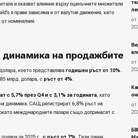
те
питала и оказват влияние върху оценъчните множители
ле
ld’s я прави зависима и от валутни движения, като
от
 от номиналния.
20
Ви
а динамика на продажбите
вл
от
20
 долара, което представлява
годишен ръст от 10%
.
885 млрд. долара, с
ръст от 4%
.
Ка
он
 с 5,7% през Q4 и с 3,1% за годината
, като
на динамика. САЩ регистрират 6,8% ръст на
от
20
окато международните пазари също допринасят с
БВ
долара за 2025 г.,
с ръст от 7%
. Тези данни
Ма