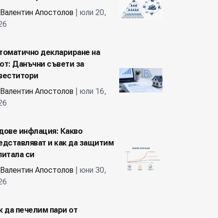
Валентин Апостолов
| юли 20,
26
томатично деклариране на
от: Данъчни съвети за
веститори
Валентин Апостолов
| юли 16,
26
дове инфлация: Какво
едставляват и как да защитим
питала си
Валентин Апостолов
| юни 30,
26
к да печелим пари от