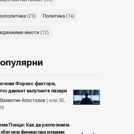
еополитика
Политика
(23)
(74)
едвижими имоти
(12)
опулярни
ючови Форекс фактори,
ито движат валутните пазари
Валентин Апостолов
| юли 30,
26
ема Понци: Как да разпознаем
избегнем финансови измами