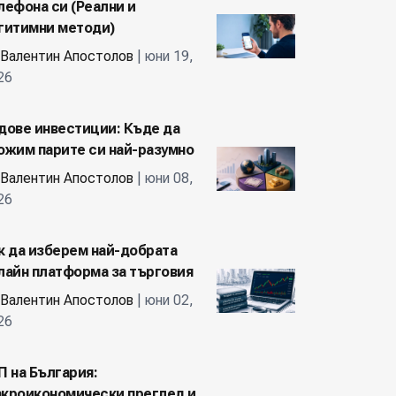
лефона си (Реални и
гитимни методи)
Валентин Апостолов
| юни 19,
26
дове инвестиции: Къде да
ожим парите си най-разумно
Валентин Апостолов
| юни 08,
26
к да изберем най-добрата
лайн платформа за търговия
Валентин Апостолов
| юни 02,
26
П на България:
кроикономически преглед и