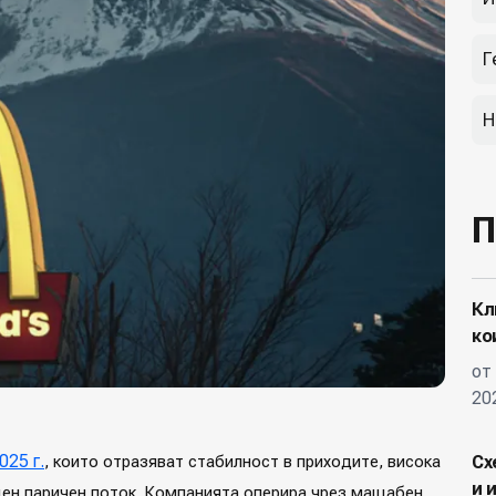
Г
Н
П
Кл
ко
от
20
025 г.
, които отразяват стабилност в приходите, висока
Сх
и 
ден паричен поток. Компанията оперира чрез мащабен