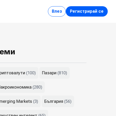
Влез
Регистрирай се
еми
риптовалути
Пазари
(100)
(810)
акроикономика
(280)
merging Markets
България
(3)
(56)
зкуствен интелект
(65)