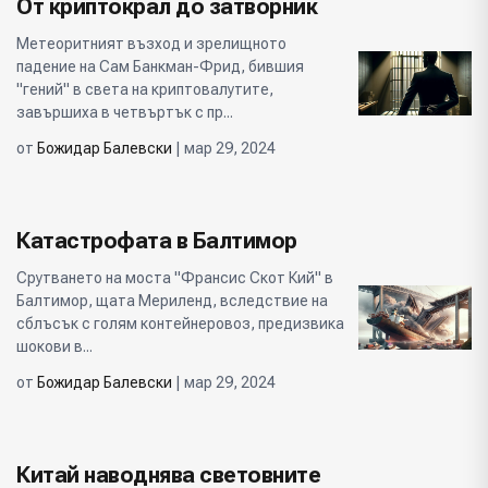
От криптокрал до затворник
Метеоритният възход и зрелищното
падение на Сам Банкман-Фрид, бившия
"гений" в света на криптовалутите,
завършиха в четвъртък с пр...
от
Божидар Балевски
| мар 29, 2024
Катастрофата в Балтимор
Срутването на моста "Франсис Скот Кий" в
Балтимор, щата Мериленд, вследствие на
сблъсък с голям контейнеровоз, предизвика
шокови в...
от
Божидар Балевски
| мар 29, 2024
Китай наводнява световните