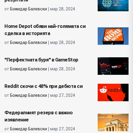
от
Божидар Балевски
| мар 28, 2024
Home Depot обяви най-голямата си
сделка в историята
от
Божидар Балевски
| мар 28, 2024
"Перфектната буря" в GameStop
от
Божидар Балевски
| мар 28, 2024
Reddit скочи с 48% при дебюта си
от
Божидар Балевски
| мар 27, 2024
Федералният резерв с важно
изявление
от
Божидар Балевски
| мар 27, 2024