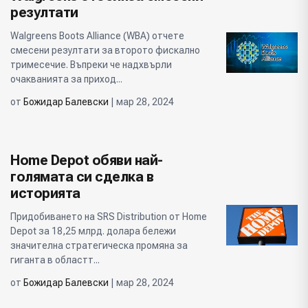
резултати
Walgreens Boots Alliance (WBA) отчете
смесени резултати за второто фискално
тримесечие. Въпреки че надхвърли
очакванията за приход...
от
Божидар Балевски
| мар 28, 2024
Home Depot обяви най-
голямата си сделка в
историята
Придобиването на SRS Distribution от Home
Depot за 18,25 млрд. долара бележи
значителна стратегическа промяна за
гиганта в областт...
от
Божидар Балевски
| мар 28, 2024