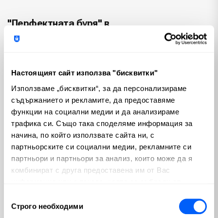
"Перфектната буря" в
GameStop
Търговецът на видеоигри на дребно
GameStop се намира в несигурно положение.
На 26 март компанията съобщи за
Настоящият сайт използва "бисквитки"
значителен спад на при...
Използваме „бисквитки“, за да персонализираме
от
Божидар Балевски
| мар 28, 2024
съдържанието и рекламите, да предоставяме
функции на социални медии и да анализираме
трафика си. Също така споделяме информация за
начина, по който използвате сайта ни, с
Reddit скочи с 48% при дебюта
партньорските си социални медии, рекламните си
си
партньори и партньори за анализ, които може да я
19-годишният гигант в областта на онлайн
комбинират с друга предоставена им от Вас
форумите Reddit се появи на Нюйоркската
информация или с такава, която са събрали от
фондова борса (NYSE) с тикър символ
ползването от Ваша страна на услугите им.
Избор
"RDDT". Акции...
Строго необходими
на
от
Божидар Балевски
| мар 27, 2024