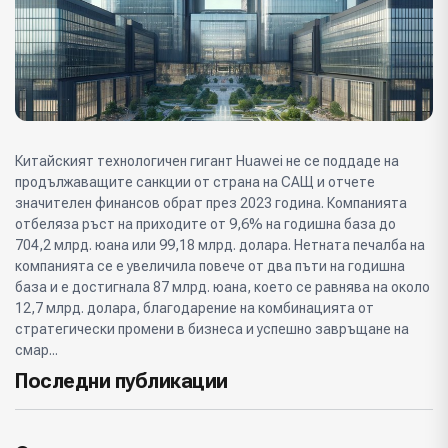
Китайският технологичен гигант Huawei не се поддаде на
продължаващите санкции от страна на САЩ и отчете
значителен финансов обрат през 2023 година. Компанията
отбеляза ръст на приходите от 9,6% на годишна база до
704,2 млрд. юана или 99,18 млрд. долара. Нетната печалба на
компанията се е увеличила повече от два пъти на годишна
база и е достигнала 87 млрд. юана, което се равнява на около
12,7 млрд. долара, благодарение на комбинацията от
стратегически промени в бизнеса и успешно завръщане на
смар...
Последни публикации