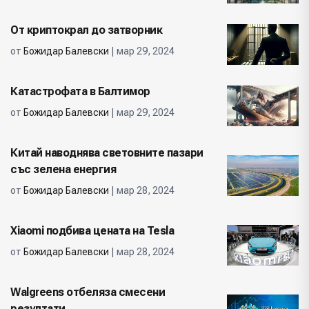
От криптокрал до затворник
от
Божидар Балевски
| мар 29, 2024
Катастрофата в Балтимор
от
Божидар Балевски
| мар 29, 2024
Китай наводнява световните пазари
със зелена енергия
от
Божидар Балевски
| мар 28, 2024
Xiaomi подбива цената на Tesla
от
Божидар Балевски
| мар 28, 2024
Walgreens отбеляза смесени
резултати