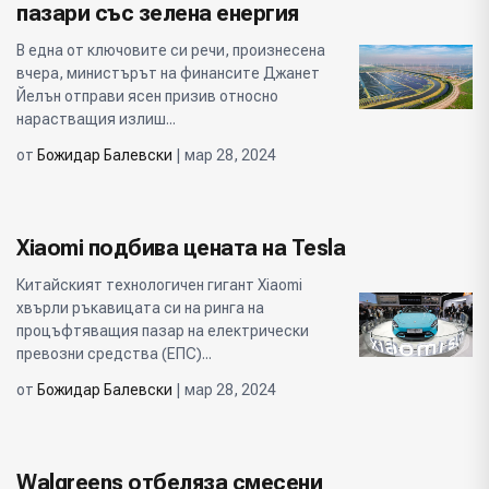
пазари със зелена енергия
В една от ключовите си речи, произнесена
вчера, министърът на финансите Джанет
Йелън отправи ясен призив относно
нарастващия излиш...
от
Божидар Балевски
| мар 28, 2024
Xiaomi подбива цената на Tesla
Китайският технологичен гигант Xiaomi
хвърли ръкавицата си на ринга на
процъфтяващия пазар на електрически
превозни средства (ЕПС)...
от
Божидар Балевски
| мар 28, 2024
Walgreens отбеляза смесени