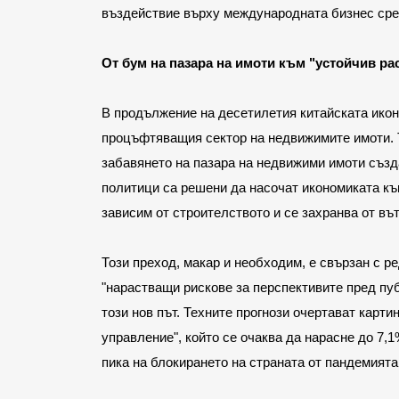
въздействие върху международната бизнес сре
От бум на пазара на имоти към "устойчив ра
В продължение на десетилетия китайската икон
процъфтяващия сектор на недвижимите имоти. Т
забавянето на пазара на недвижими имоти създа
политици са решени да насочат икономиката към 
зависим от строителството и се захранва от въ
Този преход, макар и необходим, е свързан с ре
"нарастващи рискове за перспективите пред пуб
този нов път. Техните прогнози очертават карт
управление", който се очаква да нарасне до 7,1
пика на блокирането на страната от пандемията