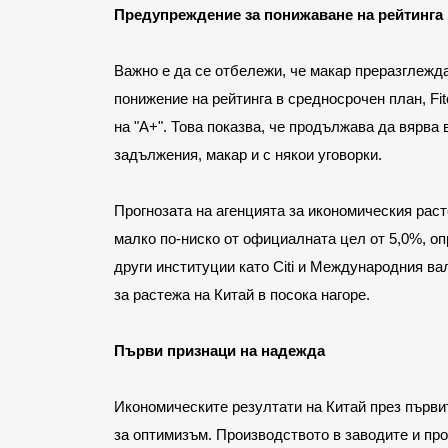
Предупреждение за понижаване на рейтинга
Важно е да се отбележи, че макар преразглежда
понижение на рейтинга в средносрочен план, Fit
на "А+". Това показва, че продължава да вярва
задължения, макар и с някои уговорки.
Прогнозата на агенцията за икономическия расте
малко по-ниско от официалната цел от 5,0%, опр
други институции като Citi и Международния ва
за растежа на Китай в посока нагоре.
Първи признаци на надежда
Икономическите резултати на Китай през първит
за оптимизъм. Производството в заводите и пр