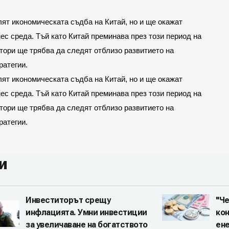
ят икономическата съдба на Китай, но и ще окажат 
с среда. Тъй като Китай преминава през този период на 
ори ще трябва да следят отблизо развитието на 
ратегии.
ят икономическата съдба на Китай, но и ще окажат 
с среда. Тъй като Китай преминава през този период на 
ори ще трябва да следят отблизо развитието на 
ратегии.
и
Инвеститорът срещу
"Че
инфлацията. Умни инвестиции
ко
за увеличаване на богатството
ен