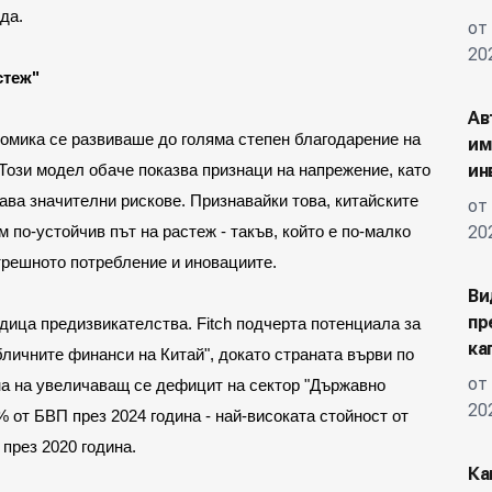
да.
от
20
стеж"
Ав
омика се развиваше до голяма степен благодарение на 
им
ин
ози модел обаче показва признаци на напрежение, като 
ва значителни рискове. Признавайки това, китайските 
от
20
по-устойчив път на растеж - такъв, който е по-малко 
трешното потребление и иновациите.
Ви
пр
дица предизвикателства. Fitch подчерта потенциала за 
ка
личните финанси на Китай", докато страната върви по 
от
ина на увеличаващ се дефицит на сектор "Държавно 
20
% от БВП през 2024 година - най-високата стойност от 
 през 2020 година.
Ка