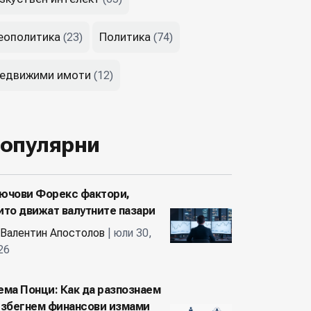
еополитика
Политика
(23)
(74)
едвижими имоти
(12)
опулярни
ючови Форекс фактори,
ито движат валутните пазари
Валентин Апостолов
| юли 30,
26
ема Понци: Как да разпознаем
избегнем финансови измами