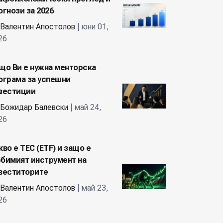
огнози за 2026
Валентин Апостолов
| юни 01,
26
що Ви е нужна менторска
ограма за успешни
вестиции
Божидар Балевски
| май 24,
26
кво е ТЕС (ETF) и защо е
бимият инструмент на
веститорите
Валентин Апостолов
| май 23,
26