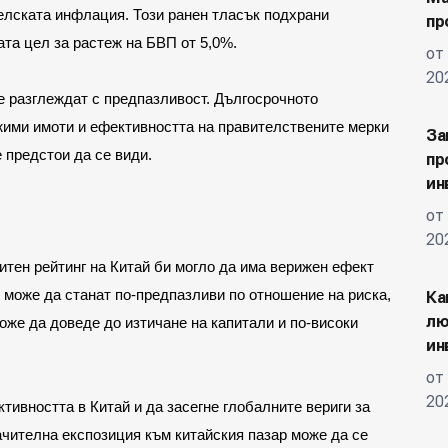
елската инфлация. Този ранен тласък подхрани 
пр
та цел за растеж на БВП от 5,0%.
от
20
 разглеждат с предпазливост. Дългосрочното 
жими имоти и ефективността на правителствените мерки 
За
 предстои да се види.
пр
ин
от
20
тен рейтинг на Китай би могло да има верижен ефект 
може да станат по-предпазливи по отношение на риска, 
Ка
лю
може да доведе до изтичане на капитали и по-високи 
ин
от
20
ктивността в Китай и да засегне глобалните вериги за 
чителна експозиция към китайския пазар може да се 