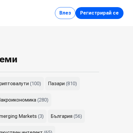
Влез
Регистрирай се
еми
риптовалути
Пазари
(100)
(810)
акроикономика
(280)
merging Markets
България
(3)
(56)
зкуствен интелект
(65)