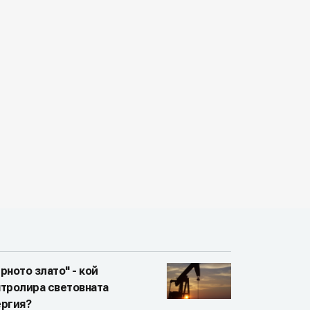
рното злато" - кой
нтролира световната
ергия?