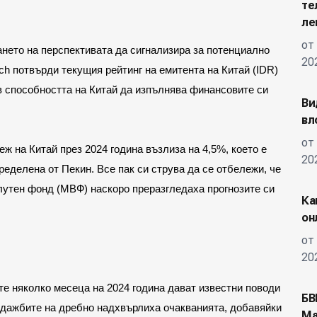
те
ле
от
нето на перспективата да сигнализира за потенциално 
20
ch потвърди текущия рейтинг на емитента на Китай (IDR) 
 в способността на Китай да изпълнява финансовите си 
Ви
вл
от
ж на Китай през 2024 година възлиза на 4,5%, което е 
20
еделена от Пекин. Все пак си струва да се отбележи, че 
лутен фонд (МВФ) наскоро преразгледаха прогнозите си 
Ка
он
от
20
е няколко месеца на 2024 година дават известни поводи 
БВ
одажбите на дребно надхвърлиха очакванията, добавяйки 
Ма