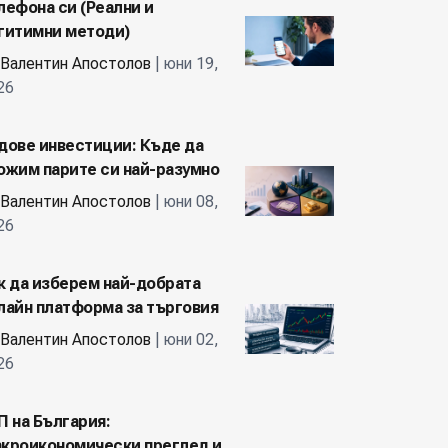
лефона си (Реални и
гитимни методи)
Валентин Апостолов
| юни 19,
26
дове инвестиции: Къде да
ожим парите си най-разумно
Валентин Апостолов
| юни 08,
26
к да изберем най-добрата
лайн платформа за търговия
Валентин Апостолов
| юни 02,
26
П на България:
кроикономически преглед и