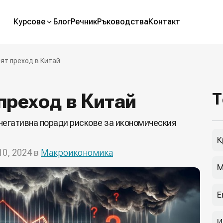
Курсове
Блог
Речник
Ръководства
Контакт
ят преход в Китай
преход в Китай
Т
о негативна поради рискове за икономическия
К
10, 2024 в
Макроикономика
М
E
И