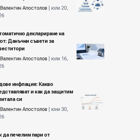
Валентин Апостолов
| юли 20,
26
томатично деклариране на
от: Данъчни съвети за
веститори
Валентин Апостолов
| юли 16,
26
дове инфлация: Какво
едставляват и как да защитим
питала си
Валентин Апостолов
| юни 30,
26
к да печелим пари от