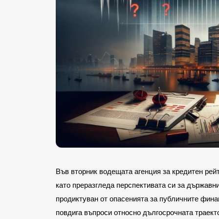
Във вторник водещата агенция за кредитен рейт
като преразгледа перспективата си за държавни
продиктуван от опасенията за публичните фина
повдига въпроси относно дългосрочната траект