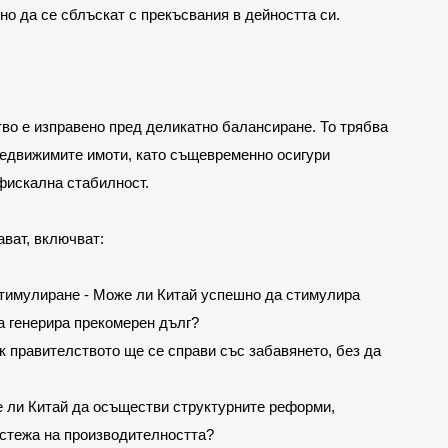
но да се сблъскат с прекъсвания в дейността си.
во е изправено пред деликатно балансиране. То трябва 
недвижимите имоти, като същевременно осигури 
фискална стабилност.
ават, включват:
тимулиране - Може ли Китай успешно да стимулира 
а генерира прекомерен дълг?
 правителството ще се справи със забавянето, без да 
 ли Китай да осъществи структурните реформи, 
астежа на производителността?