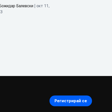
Божидар Балевски
| окт 11,
23
Регистрирай се