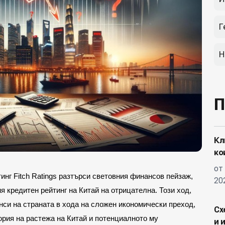
Г
Н
П
Кл
ко
от
инг Fitch Ratings разтърси световния финансов пейзаж,
20
я кредитен рейтинг на Китай на отрицателна. Този ход,
нси на страната в хода на сложен икономически преход,
Сх
ория на растежа на Китай и потенциалното му
и 