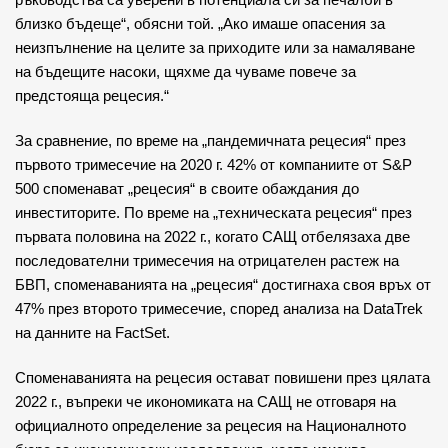
ръководства са уверени в потенциала си за печалби в
близко бъдеще“, обясни той. „Ако имаше опасения за
неизпълнение на целите за приходите или за намаляване
на бъдещите насоки, щяхме да чуваме повече за
предстояща рецесия.“
За сравнение, по време на „пандемичната рецесия“ през
първото тримесечие на 2020 г. 42% от компаниите от S&P
500 споменават „рецесия“ в своите обаждания до
инвеститорите. По време на „техническата рецесия“ през
първата половина на 2022 г., когато САЩ отбелязаха две
последователни тримесечия на отрицателен растеж на
БВП, споменаванията на „рецесия“ достигнаха своя връх от
47% през второто тримесечие, според анализа на DataTrek
на данните на FactSet.
Споменаванията на рецесия остават повишени през цялата
2022 г., въпреки че икономиката на САЩ не отговаря на
официалното определение за рецесия на Националното