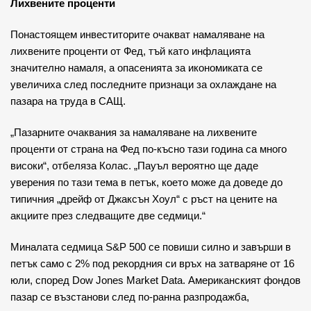
Лихвените проценти
Понастоящем инвеститорите очакват намаляване на
лихвените проценти от Фед, тъй като инфлацията
значително намаля, а опасенията за икономиката се
увеличиха след последните признаци за охлаждане на
пазара на труда в САЩ.
„Пазарните очаквания за намаляване на лихвените
проценти от страна на Фед по-късно тази година са много
високи“, отбеляза Колас. „Пауъл вероятно ще даде
уверения по тази тема в петък, което може да доведе до
типичния „дрейф от Джаксън Хоул“ с ръст на цените на
акциите през следващите две седмици.“
Миналата седмица S&P 500 се повиши силно и завърши в
петък само с 2% под рекордния си връх на затваряне от 16
юли, според Dow Jones Market Data. Американският фондов
пазар се възстанови след по-ранна разпродажба,