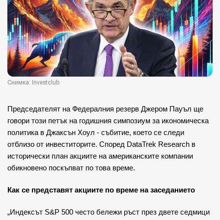
Снимка: Investclub
Председателят на Федералния резерв Джером Пауъл ще
говори този петък на годишния симпозиум за икономическа
политика в Джаксън Хоул - събитие, което се следи
отблизо от инвеститорите. Според DataTrek Research в
исторически план акциите на американските компании
обикновено поскъпват по това време.
Как се представят акциите по време на заседанието
„Индексът S&P 500 често бележи ръст през двете седмици