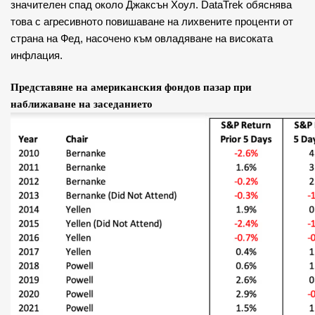
значителен спад около Джаксън Хоул. DataTrek обяснява
това с агресивното повишаване на лихвените проценти от
страна на Фед, насочено към овладяване на високата
инфлация.
Представяне на американския фондов пазар при
наближаване на заседанието