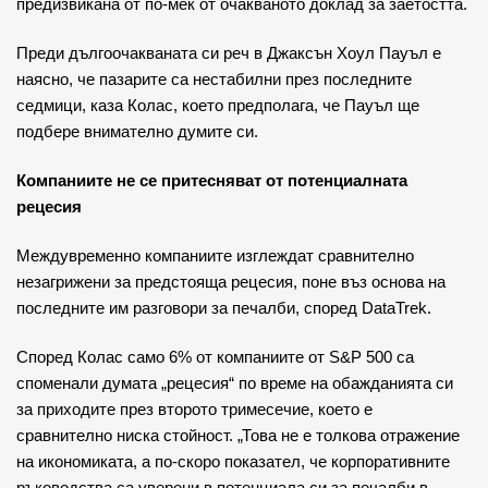
предизвикана от по-мек от очакваното доклад за заетостта.
Преди дългоочакваната си реч в Джаксън Хоул Пауъл е
наясно, че пазарите са нестабилни през последните
седмици, каза Колас, което предполага, че Пауъл ще
подбере внимателно думите си.
Компаниите не се притесняват от потенциалната
рецесия
Междувременно компаниите изглеждат сравнително
незагрижени за предстояща рецесия, поне въз основа на
последните им разговори за печалби, според DataTrek.
Според Колас само 6% от компаниите от S&P 500 са
споменали думата „рецесия“ по време на обажданията си
за приходите през второто тримесечие, което е
сравнително ниска стойност. „Това не е толкова отражение
на икономиката, а по-скоро показател, че корпоративните