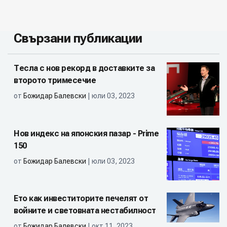
Свързани публикации
Тесла с нов рекорд в доставките за
второто тримесечие
от
Божидар Балевски
| юли 03, 2023
Нов индекс на японския пазар - Prime
150
от
Божидар Балевски
| юли 03, 2023
Ето как инвеститорите печелят от
войните и световната нестабилност
от
Божидар Балевски
| окт 11, 2023