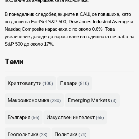
послание за американската икономика.
В понеделник следобед акциите в САЩ се повишиха, като
по данни на FactSet S&P 500, Dow Jones Industrial Average и
Nasdaq Composite нараснаха с по около 0,6%. Това
увеличение доведе до нарастване на годишната печалба на
S&P 500 до около 17%.
Теми
Криптовалути
Пазари
(100)
(810)
Макроикономика
Emerging Markets
(280)
(3)
България
Изкуствен интелект
(56)
(65)
Геополитика
Политика
(23)
(74)