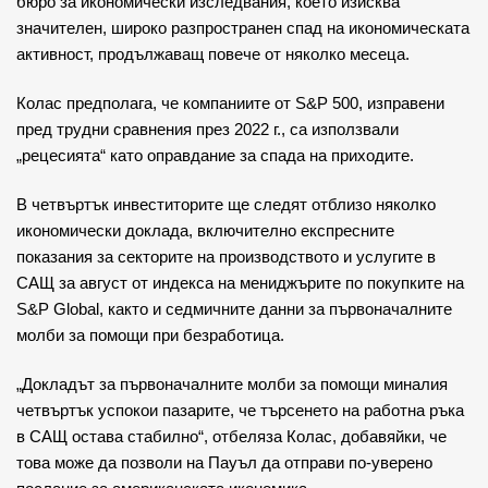
бюро за икономически изследвания, което изисква
значителен, широко разпространен спад на икономическата
активност, продължаващ повече от няколко месеца.
Колас предполага, че компаниите от S&P 500, изправени
пред трудни сравнения през 2022 г., са използвали
„рецесията“ като оправдание за спада на приходите.
В четвъртък инвеститорите ще следят отблизо няколко
икономически доклада, включително експресните
показания за секторите на производството и услугите в
САЩ за август от индекса на мениджърите по покупките на
S&P Global, както и седмичните данни за първоначалните
молби за помощи при безработица.
„Докладът за първоначалните молби за помощи миналия
четвъртък успокои пазарите, че търсенето на работна ръка
в САЩ остава стабилно“, отбеляза Колас, добавяйки, че
това може да позволи на Пауъл да отправи по-уверено