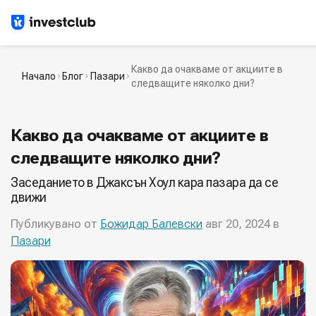
Какво да очакваме от акциите в
Начало
Блог
Пазари
следващите няколко дни?
Какво да очакваме от акциите в
следващите няколко дни?
Заседанието в Джаксън Хоул кара пазара да се
движи
Публикувано от
Божидар Балевски
авг 20, 2024 в
Пазари