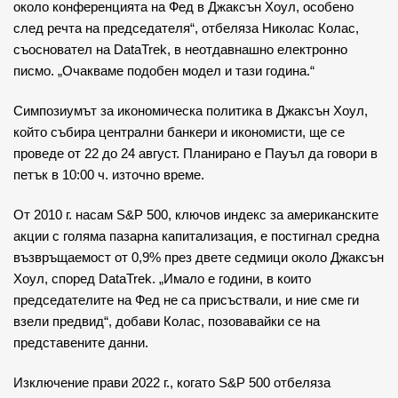
около конференцията на Фед в Джаксън Хоул, особено
след речта на председателя“, отбеляза Николас Колас,
съосновател на DataTrek, в неотдавнашно електронно
писмо. „Очакваме подобен модел и тази година.“
Симпозиумът за икономическа политика в Джаксън Хоул,
който събира централни банкери и икономисти, ще се
проведе от 22 до 24 август. Планирано е Пауъл да говори в
петък в 10:00 ч. източно време.
От 2010 г. насам S&P 500, ключов индекс за американските
акции с голяма пазарна капитализация, е постигнал средна
възвръщаемост от 0,9% през двете седмици около Джаксън
Хоул, според DataTrek. „Имало е години, в които
председателите на Фед не са присъствали, и ние сме ги
взели предвид“, добави Колас, позовавайки се на
представените данни.
Изключение прави 2022 г., когато S&P 500 отбеляза