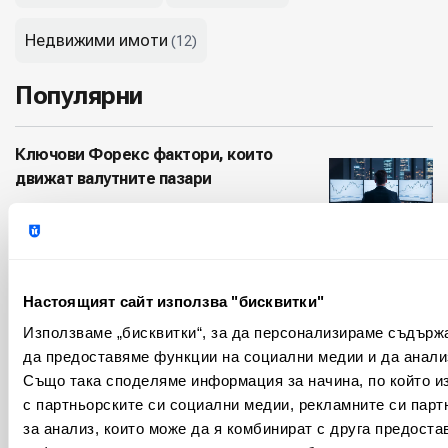
Недвижими имоти
(12)
Популярни
Ключови Форекс фактори, които
движат валутните пазари
от
Валентин Апостолов
| юли 30, 2026
Схема Понци: Как да разпознаем и
избегнем финансови измами
Настоящият сайт използва "бисквитки"
от
Валентин Апостолов
| юли 20, 2026
Използваме „бисквитки“, за да персонализираме съдърж
да предоставяме функции на социални медии и да анали
Автоматично деклариране на имот:
Също така споделяме информация за начина, по който из
Данъчни съвети за инвеститори
с партньорските си социални медии, рекламните си парт
за анализ, които може да я комбинират с друга предоста
от
Валентин Апостолов
| юли 16, 2026