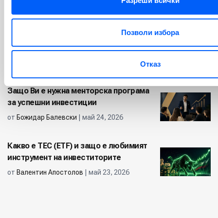
Разреши всички
от
Валентин Апостолов
| юни 02, 2026
Позволи избора
БВП на България: Макроикономически
преглед и прогнози за 2026
от
Валентин Апостолов
| юни 01, 2026
Отказ
Защо Ви е нужна менторска програма
за успешни инвестиции
от
Божидар Балевски
| май 24, 2026
Какво е ТЕС (ETF) и защо е любимият
инструмент на инвеститорите
от
Валентин Апостолов
| май 23, 2026