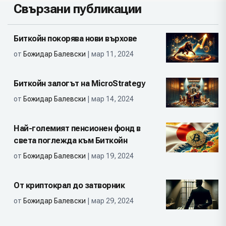
Свързани публикации
Биткойн покорява нови върхове
от
Божидар Балевски
| мар 11, 2024
Биткойн залогът на MicroStrategy
от
Божидар Балевски
| мар 14, 2024
Най-големият пенсионен фонд в
света поглежда към Биткойн
от
Божидар Балевски
| мар 19, 2024
От криптокрал до затворник
от
Божидар Балевски
| мар 29, 2024