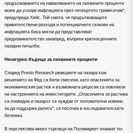
продължаването на намаляването на лихвените проценти
може да ускори инфлацията през четвъртото тримесечие“,
предупреди Хейс. Той смята, че продължаващите
правителствени разходи и потенциалните скокове на
инфлацията биха могли да представляват
предизвикателство занапред, въпреки краткосрочните
пазарни печалби.
Несигурно бъдеще за лихвените проценти
Според Presto Research реакциите на пазара към
решението на Фед са били смесени, като опасенията за
икономическия растеж и възможната рецесия са повлияли
на настроенията на инвеститорите. „Опасенията за растежа
са очевидни и пазарът се нуждае от положителни новини,
за да поддържа ралито“, се посочва в изследователската
бележка.
В перспектива много търговци на Полимаркет очакват по-