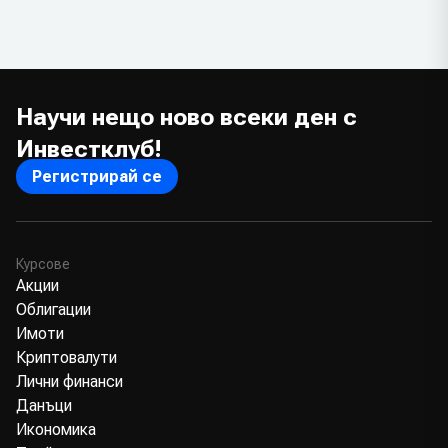
Научи нещо ново всеки ден с
Инвестклуб!
Регистрирай се
Курсове
Акции
Облигации
Имоти
Криптовалути
Лични финанси
Данъци
Икономика