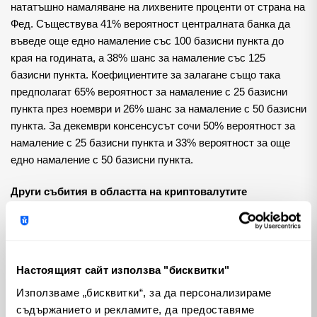
нататъшно намаляване на лихвените проценти от страна на
Фед. Съществува 41% вероятност централната банка да
въведе още едно намаление със 100 базисни пункта до
края на годината, а 38% шанс за намаление със 125
базисни пункта. Коефициентите за залагане също така
предполагат 65% вероятност за намаление с 25 базисни
пункта през ноември и 26% шанс за намаление с 50 базисни
пункта. За декември консенсусът сочи 50% вероятност за
намаление с 25 базисни пункта и 33% вероятност за още
едно намаление с 50 базисни пункта.
Други събития в областта на криптовалутите
В допълнение към рязкото покачване на цената на Биткойн,
други цифрови активи също са във възход. Aleo,
ориентиран към неприкосновеността на личния живот
Настоящият сайт използва "бисквитки"
блокчейн токен от слой 1, подкрепен от Hashkey, скочи с
над 14% след листването си в Coinbase. Междувременно
Използваме „бисквитки“, за да персонализираме
SUI на Sui и FTM на Fantom също отбелязват двуцифрени
съдържанието и рекламите, да предоставяме