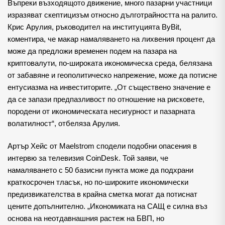
Въпреки възходящото движение, много пазарни участници
изразяват скептицизъм относно дълготрайността на ралито.
Крис Арулия, ръководител на институцията ByBit,
коментира, че макар намаляването на лихвения процент да
може да предложи временен подем на пазара на
криптовалути, по-широката икономическа среда, белязана
от забавяне и геополитическо напрежение, може да потисне
ентусиазма на инвеститорите. „От съществено значение е
да се запази предпазливост по отношение на рисковете,
породени от икономическата несигурност и пазарната
волатилност“, отбеляза Арулия.
Артър Хейс от Maelstrom сподели подобни опасения в
интервю за телевизия CoinDesk. Той заяви, че
намаляването с 50 базисни пункта може да подхрани
краткосрочен тласък, но по-широките икономически
предизвикателства в крайна сметка могат да потиснат
цените допълнително. „Икономиката на САЩ е силна въз
основа на неотдавнашния растеж на БВП, но