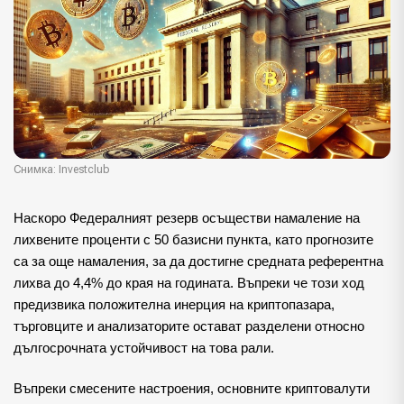
Снимка: Investclub
Наскоро Федералният резерв осъществи намаление на
лихвените проценти с 50 базисни пункта, като прогнозите
са за още намаления, за да достигне средната референтна
лихва до 4,4% до края на годината. Въпреки че този ход
предизвика положителна инерция на криптопазара,
търговците и анализаторите остават разделени относно
дългосрочната устойчивост на това рали.
Въпреки смесените настроения, основните криптовалути