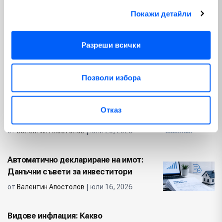
Покажи детайли
Популярни
Разреши всички
Ключови Форекс фактори, които
движат валутните пазари
от
Валентин Апостолов
| юли 30, 2026
Позволи избора
Схема Понци: Как да разпознаем и
Отказ
избегнем финансови измами
от
Валентин Апостолов
| юли 20, 2026
Автоматично деклариране на имот:
Данъчни съвети за инвеститори
от
Валентин Апостолов
| юли 16, 2026
Видове инфлация: Какво