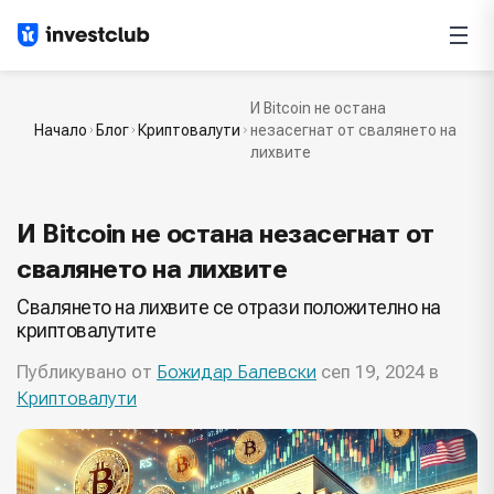
И Bitcoin не остана
Начало
Блог
Криптовалути
незасегнат от свалянето на
лихвите
И Bitcoin не остана незасегнат от
свалянето на лихвите
Свалянето на лихвите се отрази положително на
криптовалутите
Публикувано от
Божидар Балевски
сеп 19, 2024 в
Криптовалути