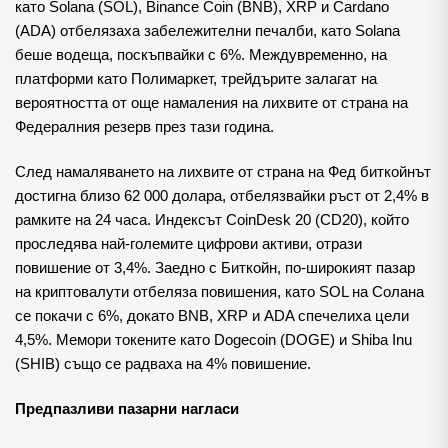
като Solana (SOL), Binance Coin (BNB), XRP и Cardano
(ADA) отбелязаха забележителни печалби, като Solana
беше водеща, поскъпвайки с 6%. Междувременно, на
платформи като Полимаркет, трейдърите залагат на
вероятността от още намаления на лихвите от страна на
Федералния резерв през тази година.
След намаляването на лихвите от страна на Фед биткойнът
достигна близо 62 000 долара, отбелязвайки ръст от 2,4% в
рамките на 24 часа. Индексът CoinDesk 20 (CD20), който
проследява най-големите цифрови активи, отрази
повишение от 3,4%. Заедно с Биткойн, по-широкият пазар
на криптовалути отбеляза повишения, като SOL на Солана
се покачи с 6%, докато BNB, XRP и ADA спечелиха цели
4,5%. Мемори токените като Dogecoin (DOGE) и Shiba Inu
(SHIB) също се радваха на 4% повишение.
Предпазливи пазарни нагласи