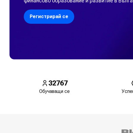
финансово образование и развитие в Бълга
Регистрирай се
32767
Обучаващи се
Успе