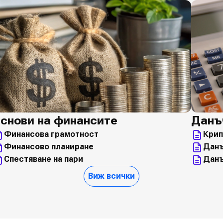
снови на финансите
Данъ
Финансова грамотност
Крип
Финансово планиране
Данъ
Спестяване на пари
Данъ
Виж всички