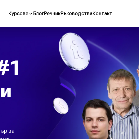
Курсове
Блог
Речник
Ръководства
Контакт
#1
ви
тър за