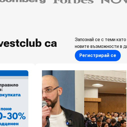
vestclub са
Запознай се с теми като 
новите възможности в ди
Регистрирай се