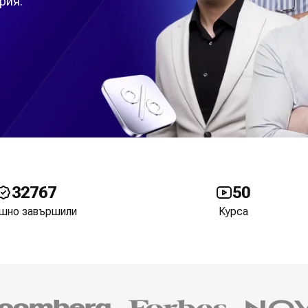
рия.
32767
50
шно завършили
Курса