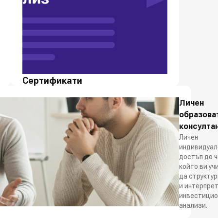
Сертификати
Завърши избраният от теб курс със
Личен
сертификат от Инвестклуб
образова
консулта
Личен
индивидуал
достъп до ч
който ви уч
да структу
и интерпре
инвестицио
анализи.