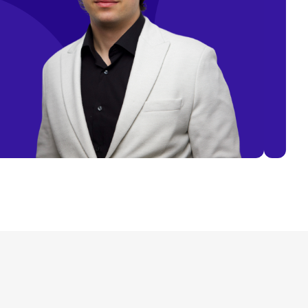
Михаил Миланов
Крипто експерт