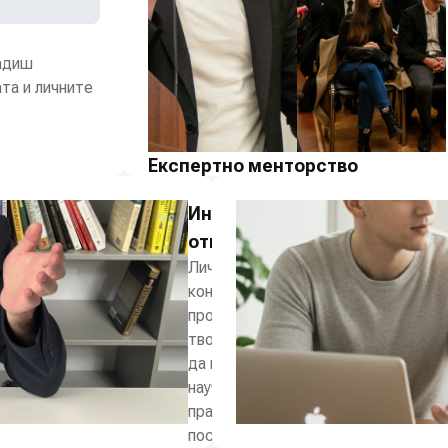
радиш
та и личните
Експертно менторство
Директен достъп до водещи експерти
Индивидуално
в областта на финансите за лично
насочване и подкрепа.
отношение
Лични
консултации за
проследяване на
твоя прогрес, за
да приложиш
наученото на
практика и да
постигнем заедно