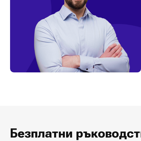
Божидар Балевски
Основател на Investclub
Безплатни ръководст