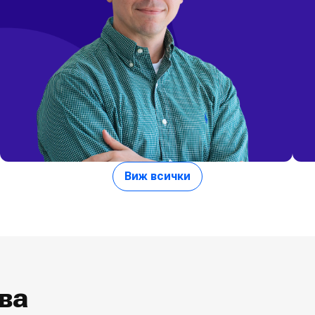
Виж всички
Симеон Петков
Трейдър
ва