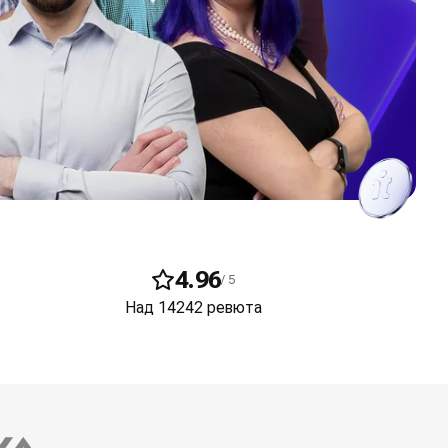
4.96
/ 5
Над 14242 ревюта