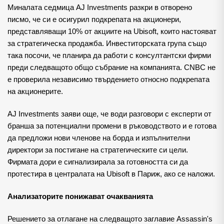
Миналата седмица AJ Investments разкри в отворено
писмо, че си е осигурил подкрепата на акционери,
представляващи 10% от акциите на Ubisoft, които настояват
за стратегическа продажба. Инвеститорската група също
така посочи, че планира да работи с консултантски фирми
преди следващото общо събрание на компанията. CNBC не
е проверила независимо твърдението относно подкрепата
на акционерите.
AJ Investments заяви още, че води разговори с експерти от
бранша за потенциални промени в ръководството и е готова
да предложи нови членове на борда и изпълнителни
директори за постигане на стратегическите си цели.
Фирмата дори е сигнализирала за готовността си да
протестира в централата на Ubisoft в Париж, ако се наложи.
Анализаторите понижават очакванията
Решението за отлагане на следващото заглавие Assassin's