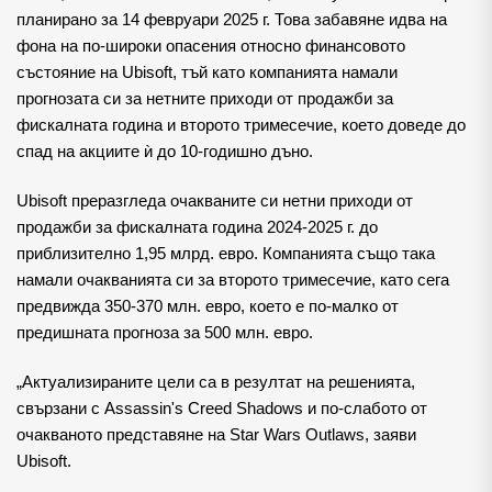
планирано за 14 февруари 2025 г. Това забавяне идва на
фона на по-широки опасения относно финансовото
състояние на Ubisoft, тъй като компанията намали
прогнозата си за нетните приходи от продажби за
фискалната година и второто тримесечие, което доведе до
спад на акциите ѝ до 10-годишно дъно.
Ubisoft преразгледа очакваните си нетни приходи от
продажби за фискалната година 2024-2025 г. до
приблизително 1,95 млрд. евро. Компанията също така
намали очакванията си за второто тримесечие, като сега
предвижда 350-370 млн. евро, което е по-малко от
предишната прогноза за 500 млн. евро.
„Актуализираните цели са в резултат на решенията,
свързани с Assassin's Creed Shadows и по-слабото от
очакваното представяне на Star Wars Outlaws, заяви
Ubisoft.