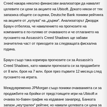
Creed накара няколко финансови анализатори да намалят
целевите си цени за акциите на Ubisoft. Докато някои от тях
запазиха общите си оценки, Deutsche Bank понижи рейтинга
на акциите от „купува“ на „държи“. Анализаторът Джордж
Браун отбеляза, че намалението на прогнозите на
компанията е по-голямо от очакваното и че отлагането на
пускането на Assassin's Creed Shadows ще забави
значителна част от приходите за следващата фискална
година.
Браун също така коригира прогнозите си за Assassin's
Creed Shadows, като намали прогнозата си за продажбите
от 8 млн. броя на 7 млн. броя през първите 12 месеца след
пускането на играта.
Междувременно JPMorgan също понижи очакванията си за
продажбите на бройки от предстоящите игри на Ubisoft и
очаква по-бавен график на издаване занапред. Банката
запази „неутрален“ рейтинг, но намали целевата си цена за