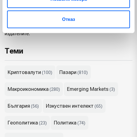
Локиър обясни, че увеличеният брой игри, които се издават
годишно, е довел до по-слабо разпределение на разходите
Отказ
на потребителите, което е довело до по-ниски от
очакваните приходи и възвръщаемост на инвестициите за
издателите.
Теми
Криптовалути
Пазари
(100)
(810)
Макроикономика
Emerging Markets
(280)
(3)
България
Изкуствен интелект
(56)
(65)
Геополитика
Политика
(23)
(74)