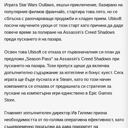
Играта Star Wars Outlaws, екшън-приключение, базирано на
популярния филмов франчайз, стартира това лято, но се
сблъска с разочароващи продажби и хладен прием. Ubisoft
посочи научените уроци от този старт като причина да даде
повече време за полиране на Assassin's Creed Shadows
преди пускането ѝ на пазара.
Освен това Ubisoft се отказа от първоначалния си план да
предложи „Season Pass“ за Assassin's Creed Shadows при
пускането на пазара. Този пропуск щеше да включва
допълнително съдържание за изтегляне и бонус куест. Сега
играта ще бъде пусната и в Steam, като по този начин
компанията се отказва от предишната си стратегия за
пускане на компютърни игри единствено в Epic Games
Store.
Главният изпълнителен директор Ив Гилемо призна
необходимостта от по-голяма оперативна ефективност, като
същевременно продължи да дава приоритет на