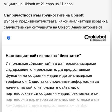
акциите на Ubisoft от 21 евро на 11 евро.
Съпричастност към трудностите на Ubisoft
Въпреки предизвикателствата, някои анализатори изразиха
съчувствие към ситуацията на Ubisoft. Анализаторите от
Wedbush Securities предположиха, че Star Wars Outlaws е
била негативно повлияна от координирани усилия за
намаляване на оценките на потребителите, особено в
онлайн платформите за ревюта.
Настоящият сайт използва "бисквитки"
Анализаторите на Wedbush Майкъл Пахтър, Алисия Рийз и
Използваме „бисквитки“, за да персонализираме
Кейд Бар твърдят, че играта Star Wars на Ubisoft е била
съдържанието и рекламите, да предоставяме
засегната от целенасочена кампания за негативни ревюта,
функции на социални медии и да анализираме
което е довело до по-ниски потребителски оценки въпреки
трафика си. Също така споделяме информация за
по-положителните ревюта от авторитетни източници. Те
начина, по който използвате сайта ни, с
смятат, че този инцидент е допринесъл за решението на
партньорските си социални медии, рекламните си
Ubisoft да коригира целите си за продажби.
партньори и партньори за анализ, които може да я
комбинират с друга предоставена им от Вас
Все пак Wedbush остава оптимистично настроена за
информация или с такава, която са събрали от