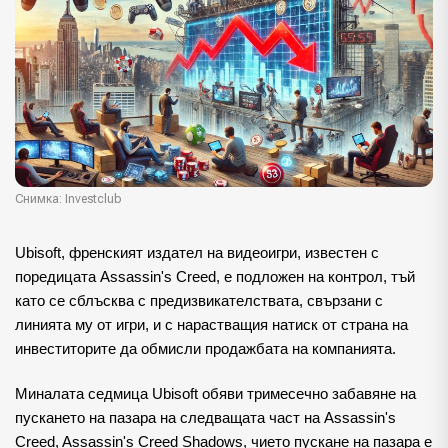
Снимка: Investclub
Ubisoft, френският издател на видеоигри, известен с
поредицата Assassin's Creed, е подложен на контрол, тъй
като се сблъсква с предизвикателствата, свързани с
линията му от игри, и с нарастващия натиск от страна на
инвеститорите да обмисли продажбата на компанията.
Миналата седмица Ubisoft обяви тримесечно забавяне на
пускането на пазара на следващата част на Assassin's
Creed, Assassin's Creed Shadows, чието пускане на пазара е