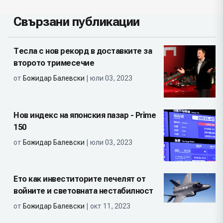
Свързани публикации
Тесла с нов рекорд в доставките за
второто тримесечие
от
Божидар Балевски
| юли 03, 2023
Нов индекс на японския пазар - Prime
150
от
Божидар Балевски
| юли 03, 2023
Ето как инвеститорите печелят от
войните и световната нестабилност
от
Божидар Балевски
| окт 11, 2023