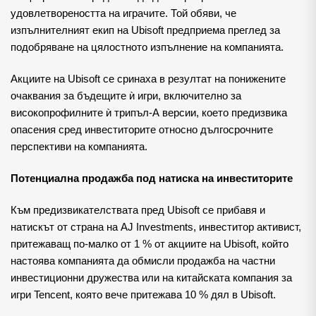
удовлетвореността на играчите. Той обяви, че
изпълнителният екип на Ubisoft предприема преглед за
подобряване на цялостното изпълнение на компанията.
Акциите на Ubisoft се сринаха в резултат на понижените
очаквания за бъдещите ѝ игри, включително за
високопрофилните ѝ трипъл-А версии, което предизвика
опасения сред инвеститорите относно дългосрочните
перспективи на компанията.
Потенциална продажба под натиска на инвеститорите
Към предизвикателствата пред Ubisoft се прибавя и
натискът от страна на AJ Investments, инвеститор активист,
притежаващ по-малко от 1 % от акциите на Ubisoft, който
настоява компанията да обмисли продажба на частни
инвестиционни дружества или на китайската компания за
игри Tencent, която вече притежава 10 % дял в Ubisoft.