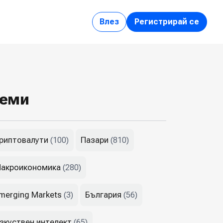
Влез
Регистрирай се
еми
риптовалути
Пазари
(100)
(810)
акроикономика
(280)
merging Markets
България
(3)
(56)
зкуствен интелект
(65)