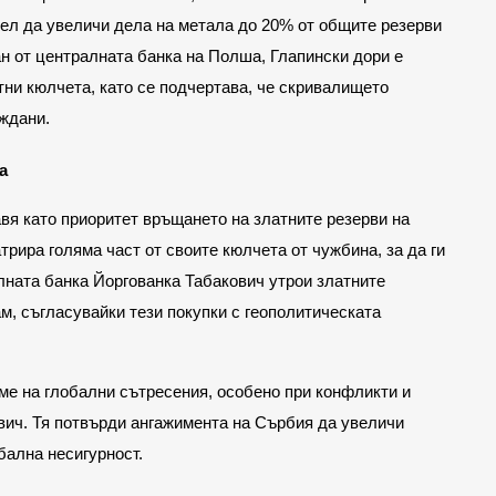
цел да увеличи дела на метала до 20% от общите резерви
ан от централната банка на Полша, Глапински дори е
тни кюлчета, като се подчертава, че скривалището
аждани.
а
я като приоритет връщането на златните резерви на
атрира голяма част от своите кюлчета от чужбина, за да ги
лната банка Йоргованка Табакович утрои златните
ам, съгласувайки тези покупки с геополитическата
ме на глобални сътресения, особено при конфликти и
вич. Тя потвърди ангажимента на Сърбия да увеличи
бална несигурност.