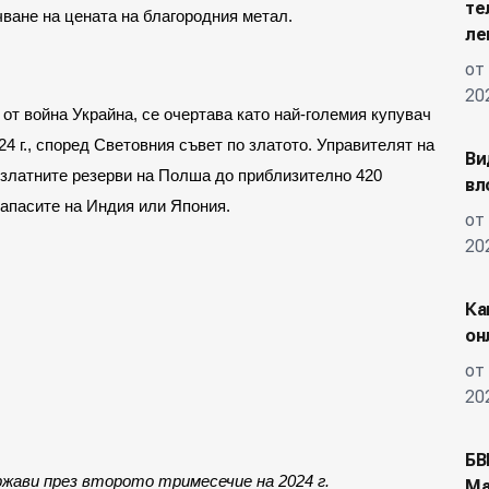
те
ване на цената на благородния метал.
ле
от
20
от война Украйна, се очертава като най-големия купувач
24 г., според Световния съвет по златото. Управителят на
Ви
 златните резерви на Полша до приблизително 420
вл
запасите на Индия или Япония.
от
20
Ка
он
от
20
БВ
жави през второто тримесечие на 2024 г.
Ма