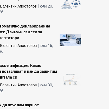
Валентин Апостолов
| юли 20,
26
томатично деклариране на
от: Данъчни съвети за
веститори
Валентин Апостолов
| юли 16,
26
дове инфлация: Какво
едставляват и как да защитим
питала си
Валентин Апостолов
| юни 30,
26
к да печелим пари от