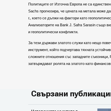
Политиците от Източна Европа не са единствен
Sachs прогнозира, че цената на метала може да
г., което се дължи на фактори като геополитич
Анализаторите на Bank J. Safra Sarasin също в
и геополитически конфликти.
За тези държави златото служи като нещо пове
инструмент, който подчертава тяхната устойчив
сложните отношения със западните съюзници, Р
затвърждават ролята на златото като финансов
Свързани публикаци