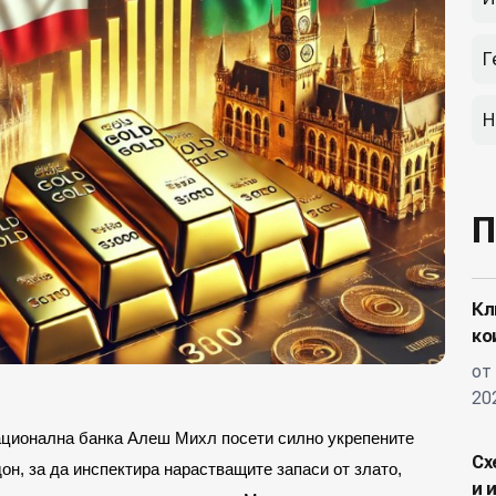
Г
Н
П
Кл
ко
от
20
национална банка Алеш Михл посети силно укрепените
Сх
он, за да инспектира нарастващите запаси от злато,
и 