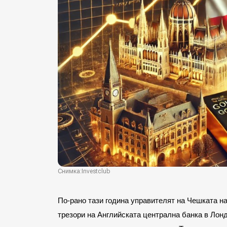
Снимка:Investclub
По-рано тази година управителят на Чешката 
трезори на Английската централна банка в Лонд