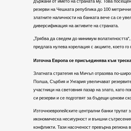
държани от името на страната му. Това посещен
резерви на Чешката република до 100 метрични т
златните наличности на банката вече са се увел
диверсификация на активите на страната.
„Трябва да сведем до минимум волатилността“,
предлага нулева корелация с акциите, което го
Източна Европа се присъединява към треска
Златната стратегия на Мичъл отразява по-широ
Полша, Сърбия и Унгария увеличават резервите
участници на световния пазар на злато, като п
си резерви и се подготвят за бъдещи ценови ск
Източноевропейските централни банки трупат з
икономическа несигурност и външни сътресения
конфликти. Тази насоченост превърна региона в