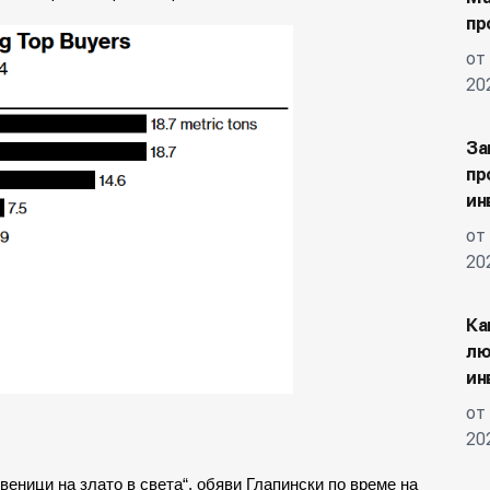
пр
от
20
За
пр
ин
от
20
Ка
лю
ин
от
20
веници на злато в света“, обяви Глапински по време на