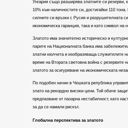
Унгария също разширява златните си резерви, к
10% към наличностите си, достигайки 110 тона
силните си връзки с Русия и разрушителната си
икономическа гаранция, така и като символ на 
Златото има значително историческо и културно
парите на Националната банка има забележител
златни кюлчета и изобразяваща служителите на 
време на Втората световна война с резервите н
златото за осигуряване на икономическата неза
По подобен начин в Чешката република управит
злато на рекордно високи цени. Той обаче защи
предпазване от пазарна нестабилност, като нас
за да се намали рискът.
Глобална перспектива за златото