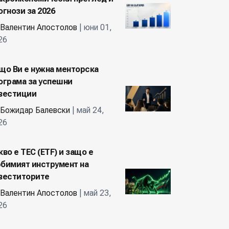
огнози за 2026
Валентин Апостолов
| юни 01,
26
що Ви е нужна менторска
ограма за успешни
вестиции
Божидар Балевски
| май 24,
26
кво е ТЕС (ETF) и защо е
бимият инструмент на
веститорите
Валентин Апостолов
| май 23,
26