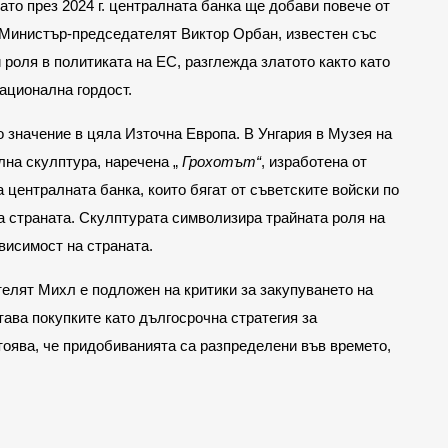
ато през 2024 г. централната банка ще добави повече от
. Министър-председателят Виктор Орбан, известен със
 роля в политиката на ЕС, разглежда златото както като
национална гордост.
 значение в цяла Източна Европа. В Унгария в Музея на
на скулптура, наречена „
Грохотът“
, изработена от
централната банка, които бягат от съветските войски по
а страната. Скулптурата символизира трайната роля на
висимост на страната.
елят Михл е подложен на критики за закупуването на
тава покупките като дългосрочна стратегия за
тоява, че придобиванията са разпределени във времето,