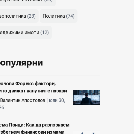
еополитика
Политика
(23)
(74)
едвижими имоти
(12)
опулярни
ючови Форекс фактори,
ито движат валутните пазари
Валентин Апостолов
| юли 30,
26
ема Понци: Как да разпознаем
избегнем финансови измами