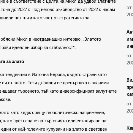
ие е в съответствие с целта на Михл да удвои златните
от
она до 2027 г. Под негово ръководство от 2022 г. насам
20
ичили пет пъти като част от стратегията за
Ав
им
 обясни Михл в неотдавнашно интервю. „Златото
ин
 прави идеален избор за стабилност“.
от
та за злато
20
ка тенденция в Източна Европа, където страни като
Ви
 си от злато. Тези държави се превърнаха в значими
пр
овишават търсенето, тъй като диверсифицират валутните
ка
окове.
от
20
лато като хедж срещу геополитическо напрежение,
, като прекъсване на търговията или ескалиране на
Ка
 един от най-големите купувачи на злато в световен