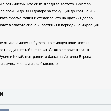
и с оптимистичните си възгледи за златото. Goldman
 се повиши до 3000 долара за тройунция до края на 2025
еската фрагментация и отслабването на щатския долар.
иждат в златото силна инвестиция в периоди на инфлация
че от икономически буфер - то е мощен политически
ост в един нестабилен свят. Докато се ориентират в
усия и Китай, централните банки на Източна Европа
 и символичен актив за бъдещето.
и