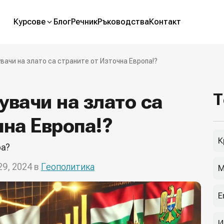
Курсове
Блог
Речник
Ръководства
Контакт
вачи на злато са страните от Източна Европа!?
увачи на злато са
Т
чна Европа!?
К
ра?
29, 2024 в
Геополитика
М
E
И