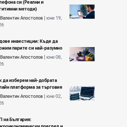
лефона си (Реални и
гитимни методи)
Валентин Апостолов
| юни 19,
26
дове инвестиции: Къде да
ожим парите си най-разумно
Валентин Апостолов
| юни 08,
26
к да изберем най-добрата
лайн платформа за търговия
Валентин Апостолов
| юни 02,
26
П на България:
кроикономически преглед и