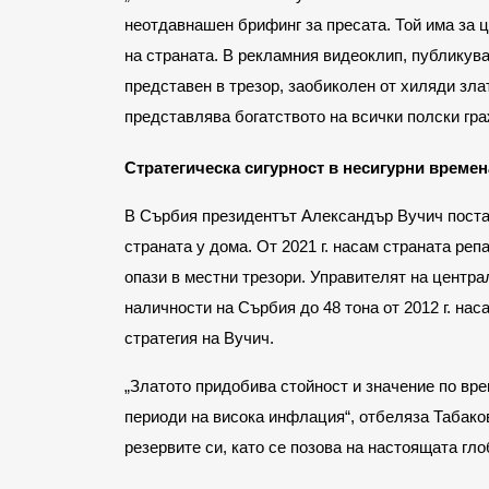
неотдавнашен брифинг за пресата. Той има за 
на страната. В рекламния видеоклип, публикув
представен в трезор, заобиколен от хиляди зла
представлява богатството на всички полски гр
Стратегическа сигурност в несигурни времен
В Сърбия президентът Александър Вучич постав
страната у дома. От 2021 г. насам страната реп
опази в местни трезори. Управителят на центра
наличности на Сърбия до 48 тона от 2012 г. нас
стратегия на Вучич.
„Златото придобива стойност и значение по вре
периоди на висока инфлация“, отбеляза Табако
резервите си, като се позова на настоящата гло