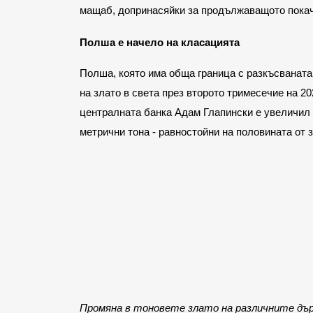
мащаб, допринасяйки за продължаващото покач
Полша е начело на класацията
Полша, която има обща граница с разкъсваната 
на злато в света през второто тримесечие на 20
централната банка Адам Глапински е увеличил
метрични тона - равностойни на половината от 
Промяна в тоновете злато на различните дър