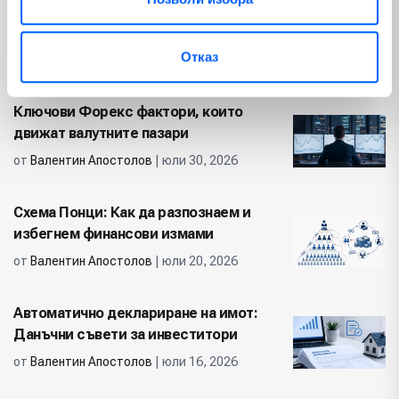
Недвижими имоти
(12)
Популярни
Отказ
Ключови Форекс фактори, които
движат валутните пазари
от
Валентин Апостолов
| юли 30, 2026
Схема Понци: Как да разпознаем и
избегнем финансови измами
от
Валентин Апостолов
| юли 20, 2026
Автоматично деклариране на имот:
Данъчни съвети за инвеститори
от
Валентин Апостолов
| юли 16, 2026