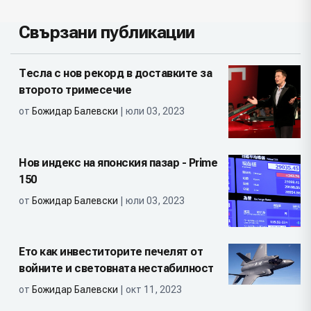
Свързани публикации
Тесла с нов рекорд в доставките за
второто тримесечие
от
Божидар Балевски
| юли 03, 2023
Нов индекс на японския пазар - Prime
150
от
Божидар Балевски
| юли 03, 2023
Ето как инвеститорите печелят от
войните и световната нестабилност
от
Божидар Балевски
| окт 11, 2023