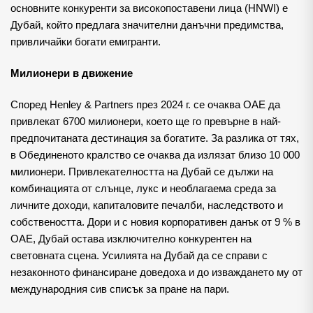
основните конкуренти за високопоставени лица (HNWI) е
Дубай, който предлага значителни данъчни предимства,
привличайки богати емигранти.
Милионери в движение
Според Henley & Partners през 2024 г. се очаква ОАЕ да
привлекат 6700 милионери, което ще го превърне в най-
предпочитаната дестинация за богатите. За разлика от тях,
в Обединеното кралство се очаква да излязат близо 10 000
милионери. Привлекателността на Дубай се дължи на
комбинацията от слънце, лукс и необлагаема среда за
личните доходи, капиталовите печалби, наследството и
собствеността. Дори и с новия корпоративен данък от 9 % в
ОАЕ, Дубай остава изключително конкурентен на
световната сцена. Усилията на Дубай да се справи с
незаконното финансиране доведоха и до изваждането му от
международния сив списък за пране на пари.