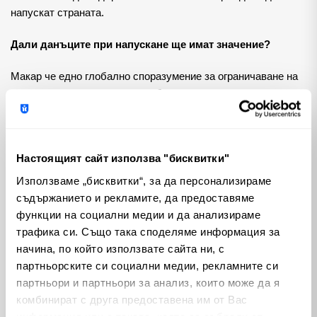
напускат страната.
Дали данъците при напускане ще имат значение?
Макар че едно глобално споразумение за ограничаване на
данъчната конкуренция, подобно на репресиите срещу
мултинационалните компании, би било идеално, шансовете
за споразумение относно личното богатство са малки. В
резултат на това данъците при напускане могат да се
Настоящият сайт използва "бисквитки"
превърнат в по-привлекателен вариант за държави като
Обединеното кралство. Въпреки че такъв данък няма да
Използваме „бисквитки“, за да персонализираме
запълни напълно фискалната дупка - по предварителни
съдържанието и рекламите, да предоставяме
оценки той би могъл да възстанови около 500 млн. паунда
функции на социални медии и да анализираме
годишно - той би могъл да възпре някои от напускащите или
трафика си. Също така споделяме информация за
поне да забави темповете на напускане.
начина, по който използвате сайта ни, с
партньорските си социални медии, рекламните си
В крайна сметка данъкът за напускане може и да не
партньори и партньори за анализ, които може да я
стабилизира напълно публичните финанси, но би могъл да
комбинират с друга предоставена им от Вас
изпрати послание, че защитата на националната данъчна
информация или с такава, която са събрали от