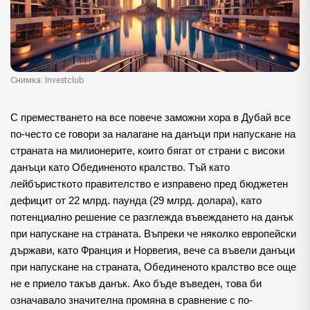
Снимка: Investclub
С преместването на все повече заможни хора в Дубай все
по-често се говори за налагане на данъци при напускане на
страната на милионерите, които бягат от страни с високи
данъци като Обединеното кралство. Тъй като
лейбъристкото правителство е изправено пред бюджетен
дефицит от 22 млрд. паунда (29 млрд. долара), като
потенциално решение се разглежда въвеждането на данък
при напускане на страната. Въпреки че няколко европейски
държави, като Франция и Норвегия, вече са въвели данъци
при напускане на страната, Обединеното кралство все още
не е приело такъв данък. Ако бъде въведен, това би
означавало значителна промяна в сравнение с по-