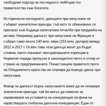
свободния подход на последното лейбъристко
правителство към богатите.
Исторически погледнато, данъците при напускане не
събират значителни приходи, тъй като те обикновено се
прилагат към бъдещи капиталови печалби при продажба на
активи. Например данъкът при напускане на Франция е
събрал само около 140 млн. евро (153 млн. долара) между
2012 и 2017 г. Освен това тези данъци могат да бъдат
сложни, както показват неотдавнашните корекции в
Норвегия поради пропуски в законодателството и отпор от
страна на предприемачите. Понастоящем правителството
на Обединеното кралство не планира да въведе данък при
напускане.
Макар че данъкът върху напускането може да не генерира
значителни приходи, той би могъл да помогне за
изравняване на условията на конкуренция на фона на
нарастващата глобална данъчна конкуренция. Един от