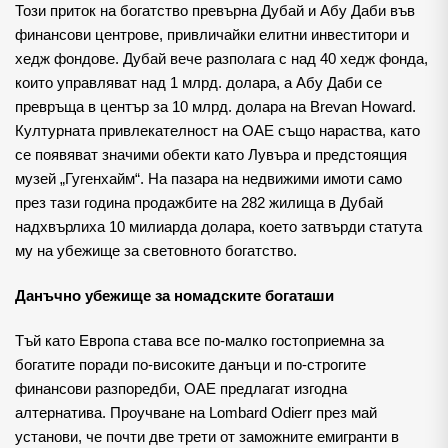
Този приток на богатство превърна Дубай и Абу Даби във
финансови центрове, привличайки елитни инвеститори и
хедж фондове. Дубай вече разполага с над 40 хедж фонда,
които управляват над 1 млрд. долара, а Абу Даби се
превръща в център за 10 млрд. долара на Brevan Howard.
Културната привлекателност на ОАЕ също нараства, като
се появяват значими обекти като Лувъра и предстоящия
музей „Гугенхайм“. На пазара на недвижими имоти само
през тази година продажбите на 282 жилища в Дубай
надхвърлиха 10 милиарда долара, което затвърди статута
му на убежище за световното богатство.
Данъчно убежище за номадските богаташи
Тъй като Европа става все по-малко гостоприемна за
богатите поради по-високите данъци и по-строгите
финансови разпоредби, ОАЕ предлагат изгодна
алтернатива. Проучване на Lombard Odierr през май
установи, че почти две трети от заможните емигранти в