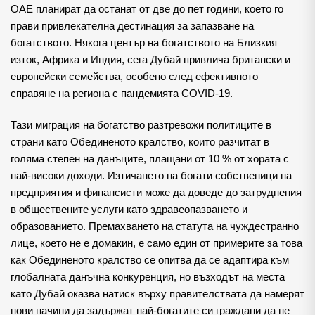
ОАЕ планират да останат от две до пет години, което го
прави привлекателна дестинация за запазване на
богатството. Някога център на богатството на Близкия
изток, Африка и Индия, сега Дубай привлича британски и
европейски семейства, особено след ефективното
справяне на региона с пандемията COVID-19.
Тази миграция на богатство разтревожи политиците в
страни като Обединеното кралство, които разчитат в
голяма степен на данъците, плащани от 10 % от хората с
най-високи доходи. Изтичането на богати собственици на
предприятия и финансисти може да доведе до затруднения
в обществените услуги като здравеопазването и
образованието. Премахването на статута на чуждестранно
лице, което не е домакин, е само един от примерите за това
как Обединеното кралство се опитва да се адаптира към
глобалната данъчна конкуренция, но възходът на места
като Дубай оказва натиск върху правителствата да намерят
нови начини да задържат най-богатите си граждани да не