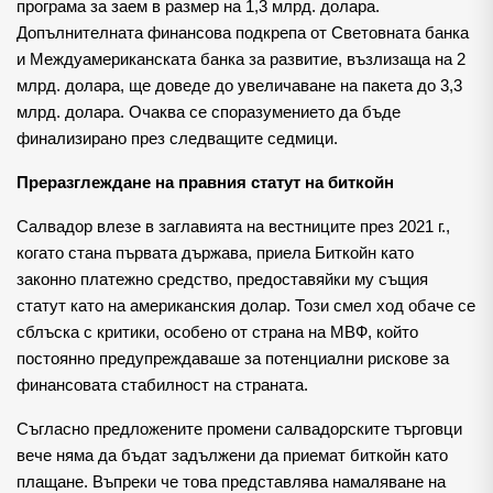
програма за заем в размер на 1,3 млрд. долара.
Допълнителната финансова подкрепа от Световната банка
и Междуамериканската банка за развитие, възлизаща на 2
млрд. долара, ще доведе до увеличаване на пакета до 3,3
млрд. долара. Очаква се споразумението да бъде
финализирано през следващите седмици.
Преразглеждане на правния статут на биткойн
Салвадор влезе в заглавията на вестниците през 2021 г.,
когато стана първата държава, приела Биткойн като
законно платежно средство, предоставяйки му същия
статут като на американския долар. Този смел ход обаче се
сблъска с критики, особено от страна на МВФ, който
постоянно предупреждаваше за потенциални рискове за
финансовата стабилност на страната.
Съгласно предложените промени салвадорските търговци
вече няма да бъдат задължени да приемат биткойн като
плащане. Въпреки че това представлява намаляване на