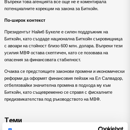
Въпреки това агенцията все още не е коментирала
потенциалните корекции на закона за Биткойн.
По-широк контекст
Президентът Найиб Букеле е силен поддръжник на
Биткойн, като създаде национална Биткойн съкровищница
с авоари на стойност близо 600 млн. долара. Въпреки тези
усилия МВФ остава скептичен, като се позовава на
опасения за финансовата стабилност.
Очаква се предстоящите законови промени и икономически
реформи да оформят финансовия пейзаж на Ел Салвадор,
отбелязвайки значителна промяна в подхода му към
Биткойн, като същевременно се справя с фискалните
предизвикателства под ръководството на МВФ.
Теми