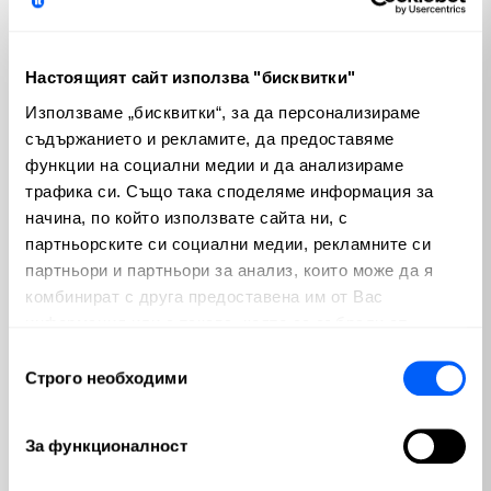
Криптовалути
Пазари
(100)
(810)
Настоящият сайт използва "бисквитки"
Макроикономика
Emerging Markets
(280)
(3)
Използваме „бисквитки“, за да персонализираме
съдържанието и рекламите, да предоставяме
България
Изкуствен интелект
(56)
(65)
функции на социални медии и да анализираме
трафика си. Също така споделяме информация за
начина, по който използвате сайта ни, с
Геополитика
Политика
(23)
(74)
партньорските си социални медии, рекламните си
партньори и партньори за анализ, които може да я
Недвижими имоти
(12)
комбинират с друга предоставена им от Вас
информация или с такава, която са събрали от
Популярни
ползването от Ваша страна на услугите им.
Избор
Строго необходими
на
Ключови Форекс фактори, които
съгласие
движат валутните пазари
За функционалност
от
Валентин Апостолов
| юли 30, 2026