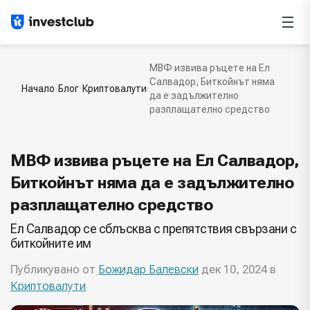
МВФ извива ръцете на Ел
Салвадор, Биткойнът няма
Начало
Блог
Криптовалути
да е задължително
разплащателно средство
МВФ извива ръцете на Ел Салвадор,
Биткойнът няма да е задължително
разплащателно средство
Ел Салвадор се сблъсква с препятствия свързани с
биткойните им
Публикувано от
Божидар Балевски
дек 10, 2024 в
Криптовалути