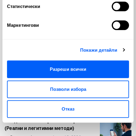
Статистически
Схема Понци: Как да разпознаем и
избегнем финансови измами
Маркетингови
от
Валентин Апостолов
| юли 20, 2026
Автоматично деклариране на имот:
Покажи детайли
Данъчни съвети за инвеститори
от
Валентин Апостолов
| юли 16, 2026
Разреши всички
Видове инфлация: Какво
представляват и как да защитим
Позволи избора
капитала си
от
Валентин Апостолов
| юни 30, 2026
Отказ
Как да печелим пари от телефона си
(Реални и легитимни методи)