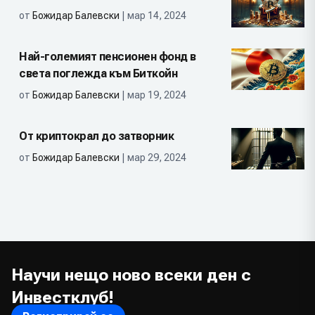
от
Божидар Балевски
| мар 14, 2024
Най-големият пенсионен фонд в
света поглежда към Биткойн
от
Божидар Балевски
| мар 19, 2024
От криптокрал до затворник
от
Божидар Балевски
| мар 29, 2024
Научи нещо ново всеки ден с
Инвестклуб!