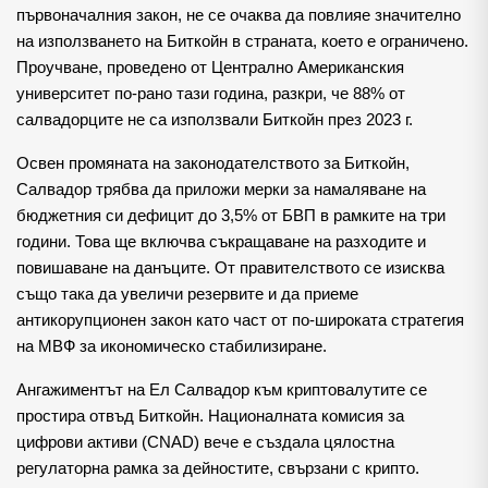
първоначалния закон, не се очаква да повлияе значително
на използването на Биткойн в страната, което е ограничено.
Проучване, проведено от Централно Американския
университет по-рано тази година, разкри, че 88% от
салвадорците не са използвали Биткойн през 2023 г.
Освен промяната на законодателството за Биткойн,
Салвадор трябва да приложи мерки за намаляване на
бюджетния си дефицит до 3,5% от БВП в рамките на три
години. Това ще включва съкращаване на разходите и
повишаване на данъците. От правителството се изисква
също така да увеличи резервите и да приеме
антикорупционен закон като част от по-широката стратегия
на МВФ за икономическо стабилизиране.
Ангажиментът на Ел Салвадор към криптовалутите се
простира отвъд Биткойн. Националната комисия за
цифрови активи (CNAD) вече е създала цялостна
регулаторна рамка за дейностите, свързани с крипто.