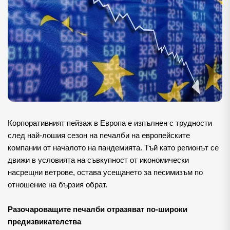
Корпоративният пейзаж в Европа е изпълнен с трудности
след най-лошия сезон на печалби на европейските
компании от началото на пандемията. Тъй като регионът се
движи в условията на съвкупност от икономически
насрещни ветрове, остава усещането за песимизъм по
отношение на бързия обрат.
Разочароващите печалби отразяват по-широки 
предизвикателства