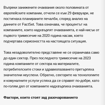
Въпреки занижените очаквания около половината от 
европейските компании, отчели се към 29 февруари, не 
постигнаха планираните печалби, според анализ на 
данните от FactSet. Това означава, че процентът на 
компаниите, които надхвърлят очакванията, е най-нисък от 
първото тримесечие на 2020 година насам, което 
подчертава сериозността на настоящата ситуация.
Това незадоволително представяне не се ограничава само 
до един сектор. През последното тримесечие на 2023 
година компаниите от сектора на материалите, 
потребителските стоки и здравеопазването претърпяха 
значителни неуспехи. Обратно, секторите на технологиите 
и комуналните услуги успяха да се справят по-добре, като 
по-голям дял от компаниите надхвърлиха очакванията.
Фактори, които стоят зад разочарованието