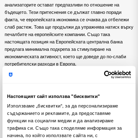
анализаторите остават предпазливи по отношение на 
бъдещето. Тези притеснения се дължат главно поради 
факта, че европейската икономика се очаква да отбележи 
слаб растеж. Това ще продължи да упражнява натиск върху 
печалбите на европейските компании. Също така 
настоящата позиция на Европейската централна банка 
предлага минимална подкрепа за стимулиране на 
икономическата активност, което ще доведе до по-слаби 
потребителски разходи в Европа. 
Макар че цялостната перспектива остава предпазлива, 
можем да открием потенциални светли моменти за 
компаниите с експозиция към пазара на САЩ, който 
Настоящият сайт използва "бисквитки"
понастоящем се радва на относителна икономическа сила. 
Използваме „бисквитки“, за да персонализираме
Освен това компаниите, които успешно навлизат в бързо 
съдържанието и рекламите, да предоставяме
развиващите се нововъзникващи пазари (Emerging 
функции на социални медии и да анализираме
markets), биха могли да постигнат положителни резултати, 
трафика си. Също така споделяме информация за
предлагайки лъч надежда на фона на по-широките 
начина, по който използвате сайта ни, с