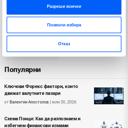
Разреши всички
Макроикономика
Emerging Markets
(280)
(3)
България
Изкуствен интелект
(56)
(65)
Позволи избора
Геополитика
Политика
(23)
(74)
Отказ
Недвижими имоти
(12)
Популярни
Ключови Форекс фактори, които
движат валутните пазари
от
Валентин Апостолов
| юли 30, 2026
Схема Понци: Как да разпознаем и
избегнем финансови измами