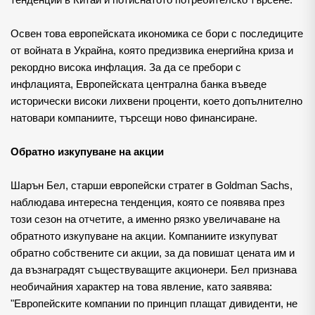
тенденции в Китай и потиснатото потребителско търсене.
Освен това европейската икономика се бори с последиците 
от войната в Украйна, която предизвика енергийна криза и 
рекордно висока инфлация. За да се пребори с 
инфлацията, Европейската централна банка въведе 
исторически високи лихвени проценти, което допълнително 
натовари компаниите, търсещи ново финансиране.
Обратно изкупуване на акции
Шарън Бел, старши европейски стратег в Goldman Sachs, 
наблюдава интересна тенденция, която се появява през 
този сезон на отчетите, а именно рязко увеличаване на 
обратното изкупуване на акции. Компаниите изкупуват 
обратно собствените си акции, за да повишат цената им и 
да възнаградят съществуващите акционери. Бел признава 
необичайния характер на това явление, като заявява: 
"Европейските компании по принцип плащат дивиденти, не 