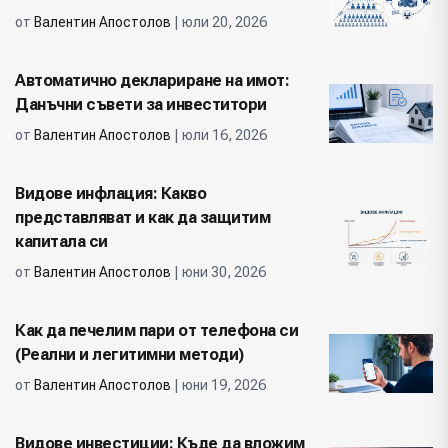
от
Валентин Апостолов
| юли 20, 2026
Автоматично деклариране на имот:
Данъчни съвети за инвеститори
от
Валентин Апостолов
| юли 16, 2026
Видове инфлация: Какво
представляват и как да защитим
капитала си
от
Валентин Апостолов
| юни 30, 2026
Как да печелим пари от телефона си
(Реални и легитимни методи)
от
Валентин Апостолов
| юни 19, 2026
Видове инвестиции: Къде да вложим