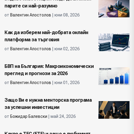
парите си най-разумно
от
Валентин Апостолов
| юни 08, 2026
Как да изберем най-добрата онлайн
платформа за търговия
от
Валентин Апостолов
| юни 02, 2026
БВП на България: Макроикономически
преглед и прогнози за 2026
от
Валентин Апостолов
| юни 01, 2026
Защо Ви е нужна менторска програма
за успешни инвестиции
от
Божидар Балевски
| май 24, 2026
Какво е ТЕС (ETF) и защо е любимият