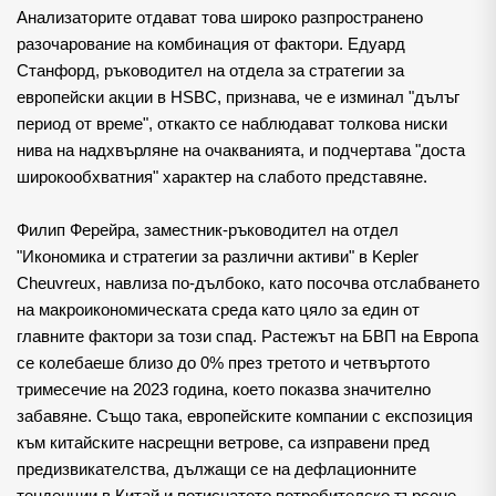
Анализаторите отдават това широко разпространено 
разочарование на комбинация от фактори. Едуард 
Станфорд, ръководител на отдела за стратегии за 
европейски акции в HSBC, признава, че е изминал "дълъг 
период от време", откакто се наблюдават толкова ниски 
нива на надхвърляне на очакванията, и подчертава "доста 
широкообхватния" характер на слабото представяне.
Филип Ферейра, заместник-ръководител на отдел 
"Икономика и стратегии за различни активи" в Kepler 
Cheuvreux, навлиза по-дълбоко, като посочва отслабването 
на макроикономическата среда като цяло за един от 
главните фактори за този спад. Растежът на БВП на Европа 
се колебаеше близо до 0% през третото и четвъртото 
тримесечие на 2023 година, което показва значително 
забавяне. Също така, европейските компании с експозиция 
към китайските насрещни ветрове, са изправени пред 
предизвикателства, дължащи се на дефлационните 