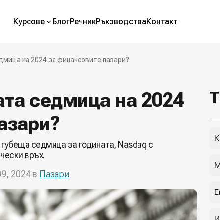
Курсове
Блог
Речник
Ръководства
Контакт
едмица на 2024 за финансовите пазари?
ата седмица на 2024
Т
азари?
К
и губеща седмица за годината, Nasdaq с
чески връх.
М
09, 2024 в
Пазари
E
И