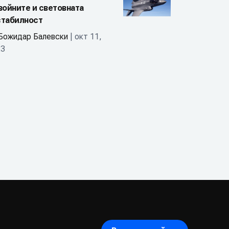
войните и световната
стабилност
Божидар Балевски
| окт 11,
23