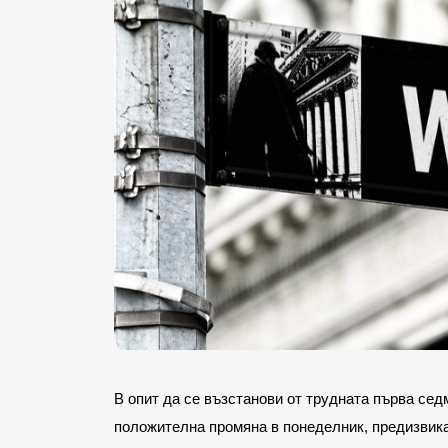
В опит да се възстанови от трудната първа седм
положителна промяна в понеделник, предизвика