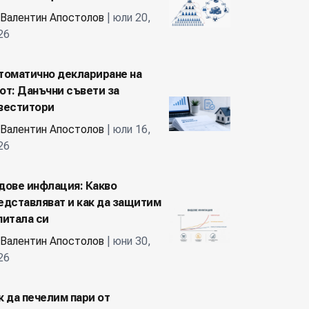
Валентин Апостолов
| юли 20,
26
томатично деклариране на
от: Данъчни съвети за
веститори
Валентин Апостолов
| юли 16,
26
дове инфлация: Какво
едставляват и как да защитим
питала си
Валентин Апостолов
| юни 30,
26
к да печелим пари от