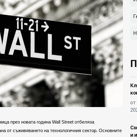
Г
Н
П
Кл
ко
от
20
ица през новата година Wall Street отбеляза
Сх
на от съживяването на технологичния сектор. Основните
и 