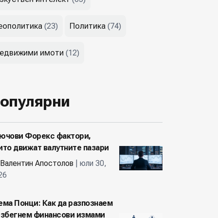
еополитика
Политика
(23)
(74)
едвижими имоти
(12)
опулярни
ючови Форекс фактори,
ито движат валутните пазари
Валентин Апостолов
| юли 30,
26
ема Понци: Как да разпознаем
избегнем финансови измами