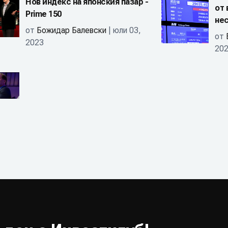
Нов индекс на японския пазар -
от 
Prime 150
не
от
Божидар Балевски
| юли 03,
от
2023
20