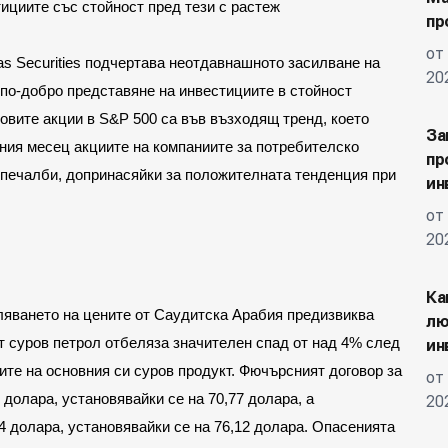
ициите със стойност пред тези с растеж
пр
от
as Securities подчертава неотдавнашното засилване на 
20
по-добро представяне на инвестициите в стойност 
вите акции в S&P 500 са във възходящ тренд, което 
За
ния месец акциите на компаниите за потребителско 
пр
печалби, допринасяйки за положителната тенденция при 
ин
от
20
Ка
ляването на цените от Саудитска Арабия предизвиква 
лю
 суров петрол отбеляза значителен спад от над 4% след 
ин
те на основния си суров продукт. Фючърсният договор за 
от
 долара, установявайки се на 70,77 долара, а 
20
4 долара, установявайки се на 76,12 долара. Опасенията 