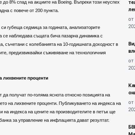
те
 до 8% спад на акциите на Boeing. Въпреки този неуспех 
ле
дна с повече от 200 пункта.
от
20
 си губеща седмица за годината, анализаторите 
а се наблюдава същата бича пазарна динамика с 
Ви
, съчетани с колебанията на 10-годишната доходност в 
вл
ите, предизвиквайки съживяване на технологичния 
от
20
а лихвените проценти
Ка
он
 да получат по-голяма яснота относно позицията на 
от
то на лихвените проценти. Публикуването на индекса на 
20
и на индекса на цените на производителите в петък ще 
банка за управление на инфлацията дават резултат.
БВ
Ма