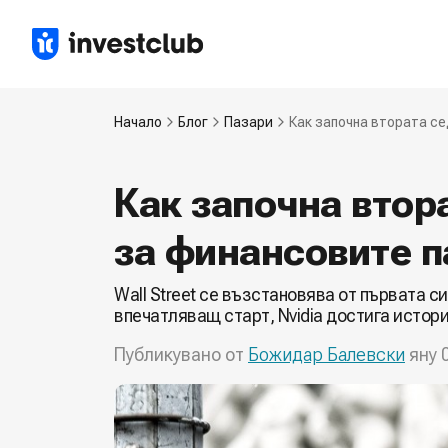
Начало
Блог
Пазари
Как започна втората с
Как започна втор
за финансовите п
Wall Street се възстановява от първата с
впечатляващ старт, Nvidia достига истори
Публикувано от
Божидар Балевски
яну 