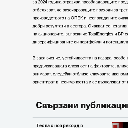
за 2024 година отразява преобладаващите преди
отбелязват, че разочароващите приходи за тре
производството на ОПЕК и неоправданите очакв
добри резултати в сектора. Очакват се негатив
на акционерите, въпреки че TotalEnergies и BP 
диверсифицираните си портфейли и потенциала
В заключение, устойчивостта на пазара, особен
продължаващата сложност на факторите, влияещ
внимават, следейки отблизо ключовите икономич
ориентират в несигурността и се възползват о
Свързани публикаци
Тесла с нов рекорд в