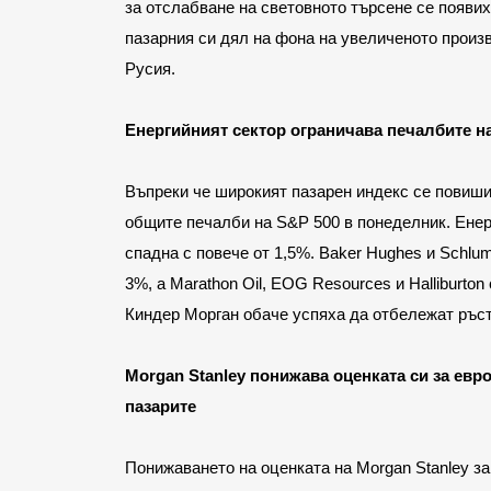
за отслабване на световното търсене се появих
пазарния си дял на фона на увеличеното произ
Русия.
Енергийният сектор ограничава печалбите н
Въпреки че широкият пазарен индекс се повиши 
общите печалби на S&P 500 в понеделник. Енер
спадна с повече от 1,5%. Baker Hughes и Schlum
3%, а Marathon Oil, EOG Resources и Halliburt
Киндер Морган обаче успяха да отбележат ръст
Morgan Stanley понижава оценката си за евро
пазарите
Понижаването на оценката на Morgan Stanley за