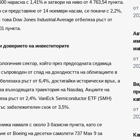
0 нарасна с 1,41% и затвори на ниво от 4 763,54 пункта.
от
си представяне от 14 ноември насам, се покачи с 2,2%,
20
това Dow Jones Industrial Average отбеляза ръст от
01 пункта.
Ав
им
и доверието на инвеститорите
ин
от
логичния сектор, който през предходната седмица 
20
 съпроводен от спад на доходността на облигациите в 
тбелязаха ръст от 6,4%, достигайки исторически връх, а 
Ви
за възходящата траектория на Nasdaq. Акциите на 
пр
ляза ръст от 2,4%. VanEck Semiconductor ETF (SMH) 
ка
със забележителен скок от 3,5%.
от
20
ижа намаля с около 3 базисни пункта, като се 
не от Boeing на десетки самолети 737 Max 9 за 
Ка