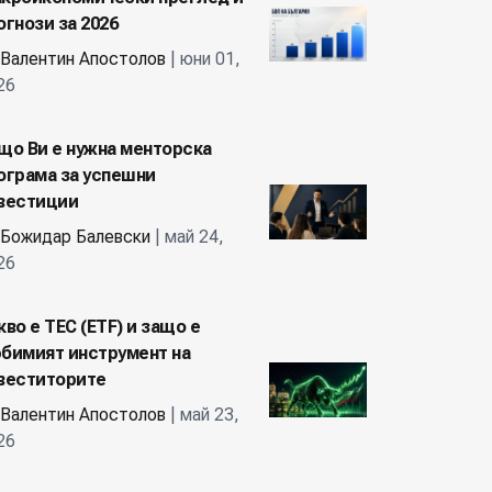
огнози за 2026
Валентин Апостолов
| юни 01,
26
що Ви е нужна менторска
ограма за успешни
вестиции
Божидар Балевски
| май 24,
26
кво е ТЕС (ETF) и защо е
бимият инструмент на
веститорите
Валентин Апостолов
| май 23,
26