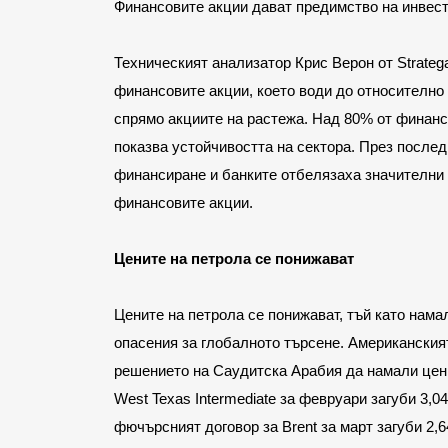
Финансовите акции дават предимство на инвест
Техническият анализатор Крис Верон от Strateg
финансовите акции, което води до относително 
спрямо акциите на растежа. Над 80% от финансо
показва устойчивостта на сектора. През послед
финансиране и банките отбелязаха значителни 
финансовите акции.
Цените на петрола се понижават
Цените на петрола се понижават, тъй като нама
опасения за глобалното търсене. Американският
решението на Саудитска Арабия да намали цени
West Texas Intermediate за февруари загуби 3,04
фючърсният договор за Brent за март загуби 2,6