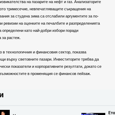
звикателства на пазарите на нефт и газ. Анализаторите 
тото тримесечие, невпечатляващите съкращения на 
ания за студена зима са отслабили аргументите за по-
ни ревизии на оценките на печалбите и разпределенията 
са определени като най-добри избори поради 
 за растеж.
о в технологичния и финансовия сектор, показва 
и върху световните пазари. Инвеститорите трябва да 
ески показатели и корпоративните резултати, докато се 
т възможностите в променящия се финансов пейзаж.
и
Ето