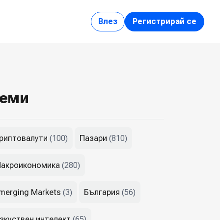
Влез
Регистрирай се
еми
риптовалути
Пазари
(100)
(810)
акроикономика
(280)
merging Markets
България
(3)
(56)
зкуствен интелект
(65)