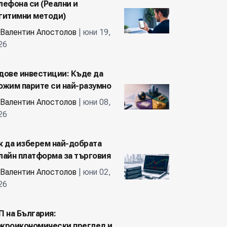
лефона си (Реални и
гитимни методи)
Валентин Апостолов
| юни 19,
26
дове инвестиции: Къде да
ожим парите си най-разумно
Валентин Апостолов
| юни 08,
26
к да изберем най-добрата
лайн платформа за търговия
Валентин Апостолов
| юни 02,
26
П на България:
кроикономически преглед и