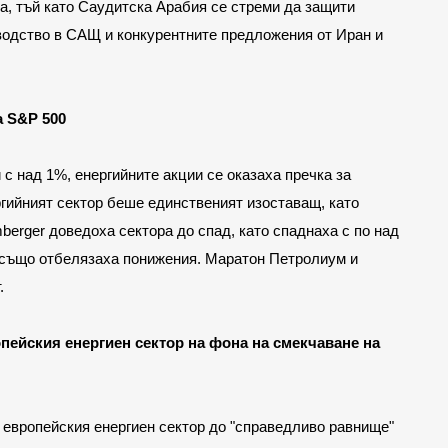
а, тъй като Саудитска Арабия се стреми да защити 
водство в САЩ и конкурентните предложения от Иран и 
а S&P 500
с над 1%, енергийните акции се оказаха пречка за 
гийният сектор беше единственият изоставащ, като 
berger доведоха сектора до спад, като спаднаха с по над 
on също отбелязаха понижения. Маратон Петролиум и 
.
пейския енергиен сектор на фона на смекчаване на 
 европейския енергиен сектор до "справедливо равнище" 