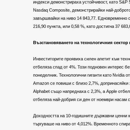
индекси демонстрираха устойчивост, като S&P 50
Nasdaq Composite, демонстрирайки най-доброто 
завършвайки на ниво 14 843,77. Едновременно с 
216,90 пункта, или 0,58 %, като достигна 37 683,
Възстановяването на технологичния сектор 
Инвеститорите проявиха силен апетит към техно
отбеляза спад от 4%. Този подновен интерес бе
понеделник. Технологични гиганти като Nvidia о
Amazon се повиши с близо 2,7%, допринасяйки 
Alphabet също напреднаха с 2,3%, а Apple отбе
отбеляза най-добрия си ден от ноември насам 
Доходността на 10-годишните държавни ценни кн
търгуваше на ниво от 4,012%. Временното спира