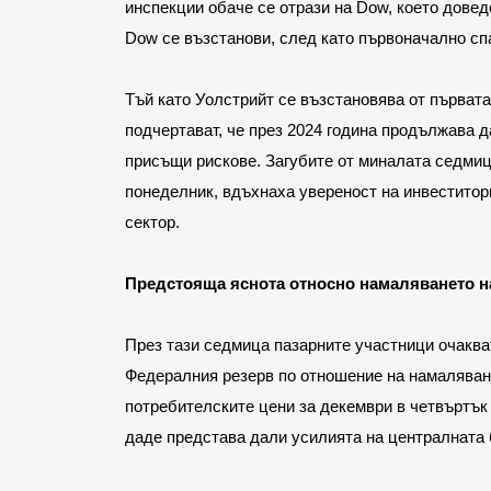
инспекции обаче се отрази на Dow, което доведе
Dow се възстанови, след като първоначално спа
Тъй като Уолстрийт се възстановява от първата
подчертават, че през 2024 година продължава д
присъщи рискове. Загубите от миналата седмица
понеделник, вдъхнаха увереност на инвеститор
сектор. 
Предстояща яснота относно намаляването н
През тази седмица пазарните участници очакват
Федералния резерв по отношение на намаляване
потребителските цени за декември в четвъртък 
даде представа дали усилията на централната 