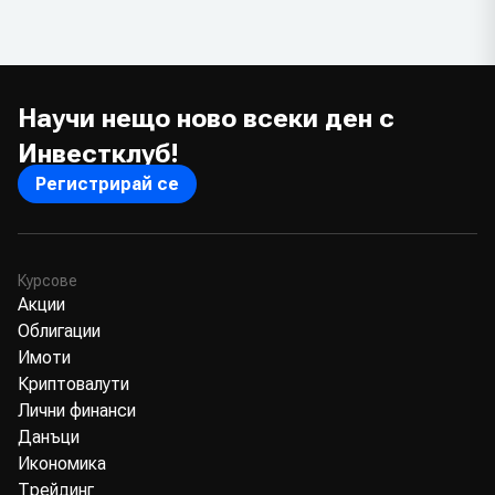
Научи нещо ново всеки ден с
Инвестклуб!
Регистрирай се
Курсове
Акции
Облигации
Имоти
Криптовалути
Лични финанси
Данъци
Икономика
Трейдинг