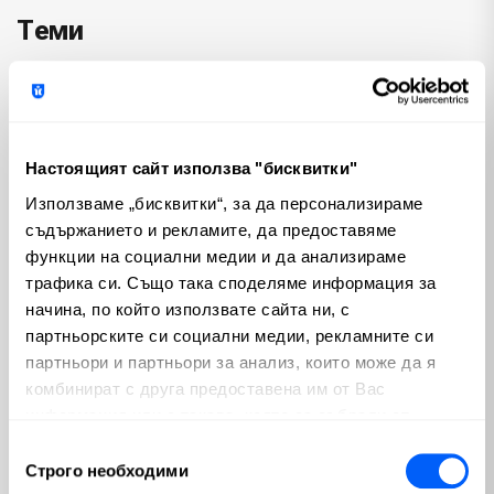
Теми
Криптовалути
Пазари
(100)
(810)
Макроикономика
Emerging Markets
Настоящият сайт използва "бисквитки"
(280)
(3)
Използваме „бисквитки“, за да персонализираме
България
Изкуствен интелект
съдържанието и рекламите, да предоставяме
(56)
(65)
функции на социални медии и да анализираме
трафика си. Също така споделяме информация за
Геополитика
Политика
(23)
(74)
начина, по който използвате сайта ни, с
партньорските си социални медии, рекламните си
Недвижими имоти
(12)
партньори и партньори за анализ, които може да я
комбинират с друга предоставена им от Вас
Популярни
информация или с такава, която са събрали от
ползването от Ваша страна на услугите им.
Избор
Строго необходими
Ключови Форекс фактори, които
на