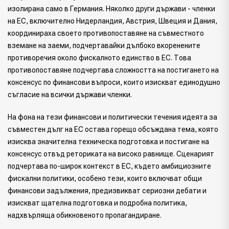
изолирана само в Германия. Няколко други държави - членки
на ЕС, включително Нидерландия, Австрия, Швеция и Дания,
координираха своето противопоставяне на съвместното
вземане на заеми, подчертавайки дълбоко вкоренените
противоречия около фискалното единство в ЕС. Това
противопоставяне подчертава сложността на постигането на
консенсус по финансови въпроси, които изискват единодушно
съгласие на всички държави членки.
На фона на тези финансови и политически течения идеята за
съвместен дълг на ЕС остава горещо обсъждана тема, която
изисква значителна техническа подготовка и постигане на
консенсус отвъд реториката на високо равнище. Сценарият
подчертава по-широк контекст в ЕС, където амбициозните
фискални политики, особено тези, които включват общи
финансови задължения, предизвикват сериозни дебати и
изискват щателна подготовка и подробна политика,
надхвърляща обикновеното пропагандиране.