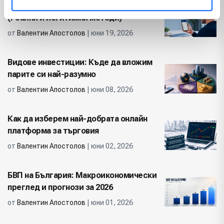
Как да печелим пари от телефона си
(Реални и легитимни методи)
от
Валентин Апостолов
| юни 19, 2026
Видове инвестиции: Къде да вложим
парите си най-разумно
от
Валентин Апостолов
| юни 08, 2026
Как да изберем най-добрата онлайн
платформа за търговия
от
Валентин Апостолов
| юни 02, 2026
БВП на България: Макроикономически
преглед и прогнози за 2026
от
Валентин Апостолов
| юни 01, 2026