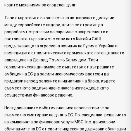
новите механизми за споделен дълг.
Тази съпротива е в контекста на по-широките дискусии
между европейските лидери, които се стремят да
разработят стратегии за справяне с напрежението в
световната търговия със сили като Китай и САЩ,
продължаващата агресивна позиция на Русия в Украйна и
последиците от политическите промени като потенциалното
завръщане на Доналд Тръмп в Белия дом. Тази
геополитическа динамика се съпътства от вътрешните
амбиции на ЕС да засили икономическия растеж и да
придвижи напред зелените инициативи на блока, където
съвместното задлъжняване някога изглеждаше като
осъществимо финансово решение.
Неотдавнашните събития влошиха перспективите за
съвместно емитиране на дълг в ЕС. По-специално, решението
на компанията за финансови услуги MSCI Inc. да изключи
облигациите на ЕС от своите индекси за държавни облигации