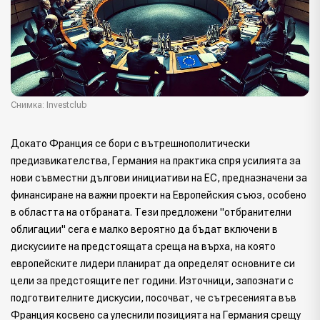
Снимка: Investclub
Докато Франция се бори с вътрешнополитически
предизвикателства, Германия на практика спря усилията за
нови съвместни дългови инициативи на ЕС, предназначени за
финансиране на важни проекти на Европейския съюз, особено
в областта на отбраната. Тези предложени "отбранителни
облигации" сега е малко вероятно да бъдат включени в
дискусиите на предстоящата среща на върха, на която
европейските лидери планират да определят основните си
цели за предстоящите пет години. Източници, запознати с
подготвителните дискусии, посочват, че сътресенията във
Франция косвено са улеснили позицията на Германия срещу