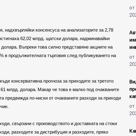
от
20
ия, надхвърляйки консенсуса на анализаторите за 2,78 
Ав
стигнаха 62,02 млрд. щатски долара, надминавайки 
им
ин
 долара. Въпреки това силно представяне акциите на 
2% в продължителната търговия след публикуването на 
от
20
къде консервативна прогноза за приходите за третото 
Ви
пр
61 млрд. долара. Макар че това е малко под очакваните 
ка
та предвижда по-ниски от очакваните разходи за приходи 
от
чие.
20
ходи, свързани с производството и доставката на стоки 
Ка
оди, разходите за дистрибуция и разходите, пряко 