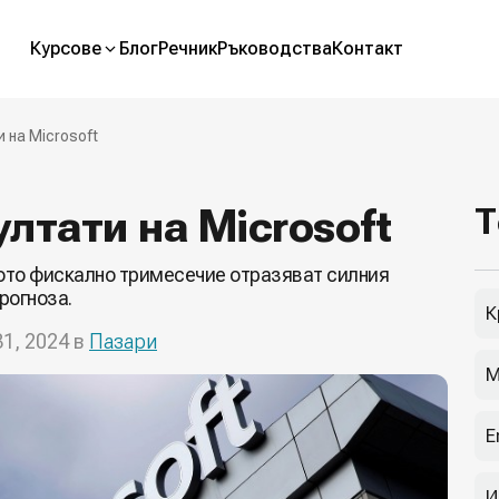
Курсове
Блог
Речник
Ръководства
Контакт
 на Microsoft
лтати на Microsoft
Т
рото фискално тримесечие отразяват силния
рогноза.
К
31, 2024 в
Пазари
М
E
И