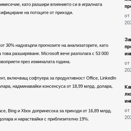
имесечие, като разшири влиянието си в игралната 
пр
сифициране на потоците от приходи.
от
20
За
от 30% надхвърли прогнозите на анализаторите, като 
пр
ин
това разширяване. Microsoft вече разполага с 53 000 
новоприети през изминалата година.
от
20
т, включващ софтуера за продуктивност Office, LinkedIn 
олара, надминавайки консенсуса от 18,99 млрд. долара, 
Ка
лю
ин
от
e, Bing и Xbox допринесоха за приходи от 16,89 млрд. 
20
долара и нараствайки с приблизително 19%.