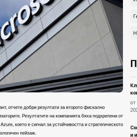
Г
Н
П
Кл
ко
от
игант, отчете добри резултати за второто фискално
20
изаторите. Резултатите на компанията бяха подкрепени от
Azure, което е сигнал за устойчивостта и стратегическото
Сх
нологичен пейзаж.
и 