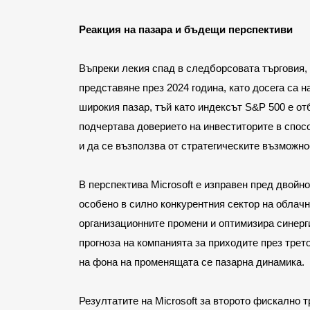
Реакция на пазара и бъдещи перспективи
Въпреки лекия спад в следборсовата търговия, 
представяне през 2024 година, като досега са н
широкия пазар, тъй като индексът S&P 500 е от
подчертава доверието на инвеститорите в спосо
и да се възползва от стратегическите възможно
В перспектива Microsoft е изправен пред двойно
особено в силно конкурентния сектор на облачн
организационните промени и оптимизира синерг
прогноза на компанията за приходите през тре
на фона на променящата се пазарна динамика.
Резултатите на Microsoft за второто фискално 