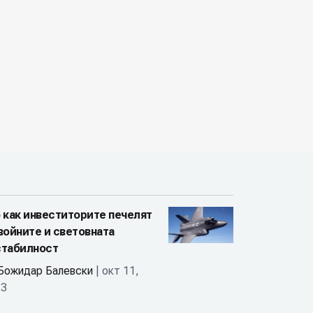
 как инвеститорите печелят
войните и световната
стабилност
Божидар Балевски
| окт 11,
23