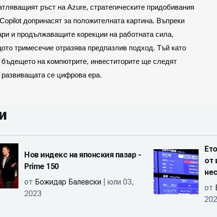
атляващият ръст на Azure, стратегическите придобивания 
Copilot допринасят за положителната картина. Въпреки 
ари и продължаващите корекции на работната сила, 
щото тримесечие отразява предпазлив подход. Тъй като 
 бъдещето на компютрите, инвеститорите ще следят 
о развиващата се цифрова ера.
и
Ето
Нов индекс на японския пазар -
от 
Prime 150
не
от
Божидар Балевски
| юли 03,
от
2023
20