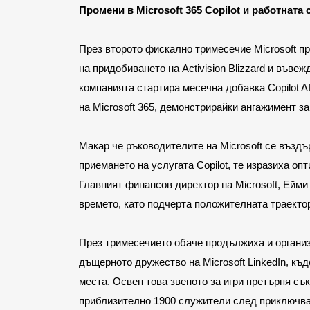
Промени в Microsoft 365 Copilot и работната 
През второто фискално тримесечие Microsoft п
на придобиването на Activision Blizzard и въве
компанията стартира месечна добавка Copilot A
на Microsoft 365, демонстрирайки ангажимент за
Макар че ръководителите на Microsoft се въздъ
приемането на услугата Copilot, те изразиха оп
Главният финансов директор на Microsoft, Ейми 
времето, като подчерта положителната траектори
През тримесечието обаче продължиха и органи
дъщерното дружество на Microsoft LinkedIn, къд
места. Освен това звеното за игри претърпя сък
приблизително 1900 служители след приключване