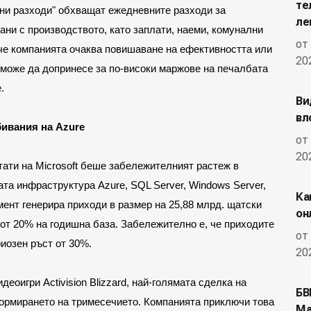
те
ни разходи" обхващат ежедневните разходи за 
ле
ани с производството, като заплати, наеми, комунални 
от
 че компанията очаква повишаване на ефективността или 
20
 може да допринесе за по-високи маржове на печалбата 
.
Ви
вл
ивания на Azure
от
20
ати на Microsoft беше забележителният растеж в 
ната инфраструктура Azure, SQL Server, Windows Server, 
Ка
мент генерира приходи в размер на 25,88 млрд. щатски 
он
от 20% на годишна база. Забележително е, че приходите 
от
риозен ръст от 30%.
20
оигри Activision Blizzard, най-голямата сделка на 
БВ
формирането на тримесечието. Компанията приключи това 
Ма