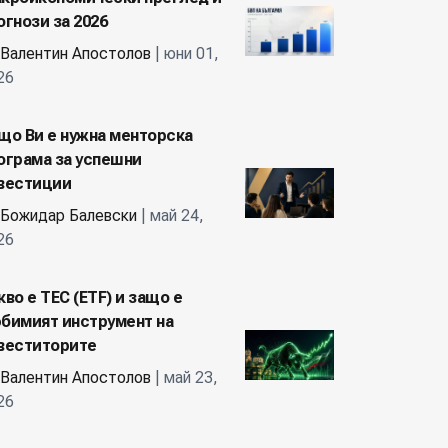
огнози за 2026
Валентин Апостолов
| юни 01,
26
що Ви е нужна менторска
ограма за успешни
вестиции
Божидар Балевски
| май 24,
26
кво е ТЕС (ETF) и защо е
бимият инструмент на
веститорите
Валентин Апостолов
| май 23,
26