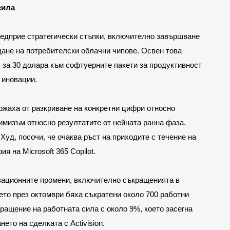
сила
редприе стратегически стъпки, включително завършване 
ждане на потребителски облачни чипове. Освен това 
I за 30 долара към софтуерните пакети за продуктивност 
 иновации.
ржаха от разкриване на конкретни цифри относно 
тимизъм относно резултатите от нейната ранна фаза. 
Худ, посочи, че очаква ръст на приходите с течение на 
я на Microsoft 365 Copilot.
зационните промени, включително съкращенията в 
ето през октомври бяха съкратени около 700 работни 
ращение на работната сила с около 9%, което засегна 
то на сделката с Activision.