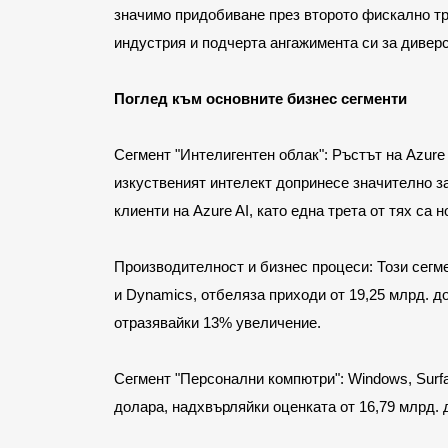
значимо придобиване през второто фискално тр
индустрия и подчерта ангажимента си за дивер
Поглед към основните бизнес сегменти
Сегмент "Интелигентен облак": Ръстът на Azure 
изкуственият интелект допринесе значително за 
клиенти на Azure AI, като една трета от тях са 
Производителност и бизнес процеси: Този сегмен
и Dynamics, отбеляза приходи от 19,25 млрд. д
отразявайки 13% увеличение.
Сегмент "Персонални компютри": Windows, Surfac
долара, надхвърляйки оценката от 16,79 млрд. 