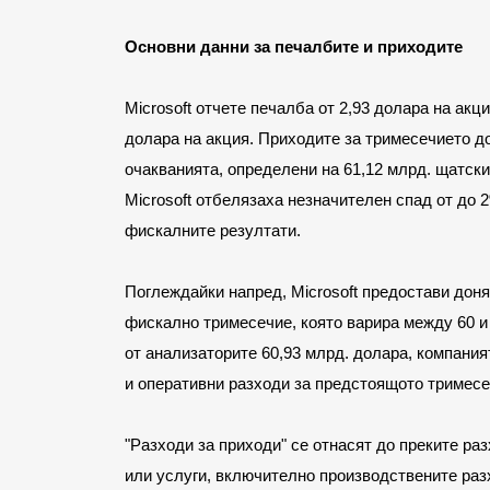
Основни данни за печалбите и приходите
Microsoft отчете печалба от 2,93 долара на акц
долара на акция. Приходите за тримесечието до
очакванията, определени на 61,12 млрд. щатски
Microsoft отбелязаха незначителен спад от до 
фискалните резултати.
Поглеждайки напред, Microsoft предостави доня
фискално тримесечие, която варира между 60 и 
от анализаторите 60,93 млрд. долара, компания
и оперативни разходи за предстоящото тримесе
"Разходи за приходи" се отнасят до преките раз
или услуги, включително производствените разх