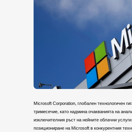
Microsoft Corporation, глобален технологичен г
тримесечие, като надмина очакванията на анал
изключителния ръст на нейните облачни услуги 
позициониране на Microsoft в конкурентния тех