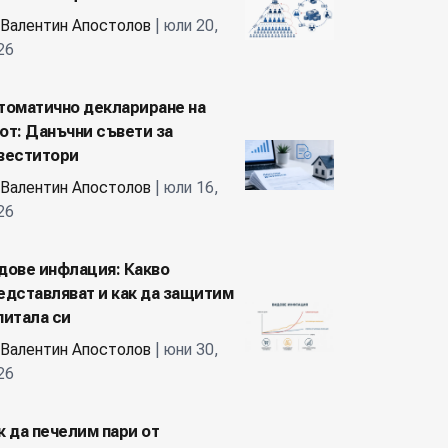
Валентин Апостолов
| юли 20,
26
томатично деклариране на
от: Данъчни съвети за
веститори
Валентин Апостолов
| юли 16,
26
дове инфлация: Какво
едставляват и как да защитим
питала си
Валентин Апостолов
| юни 30,
26
к да печелим пари от