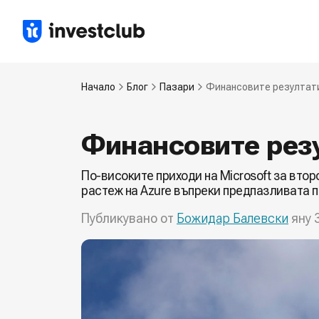
Начало
Блог
Пазари
Финансовите резултати
Финансовите резу
По-високите приходи на Microsoft за вто
растеж на Azure въпреки предпазливата п
Публикувано от
Божидар Балевски
яну 