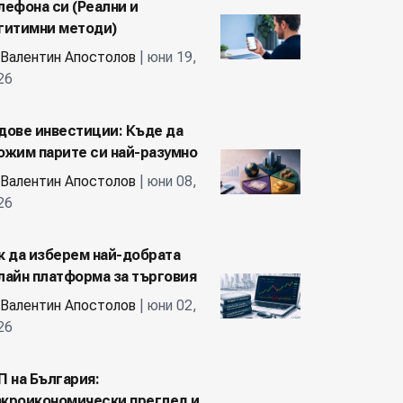
лефона си (Реални и
гитимни методи)
Валентин Апостолов
| юни 19,
26
дове инвестиции: Къде да
ожим парите си най-разумно
Валентин Апостолов
| юни 08,
26
к да изберем най-добрата
лайн платформа за търговия
Валентин Апостолов
| юни 02,
26
П на България:
кроикономически преглед и