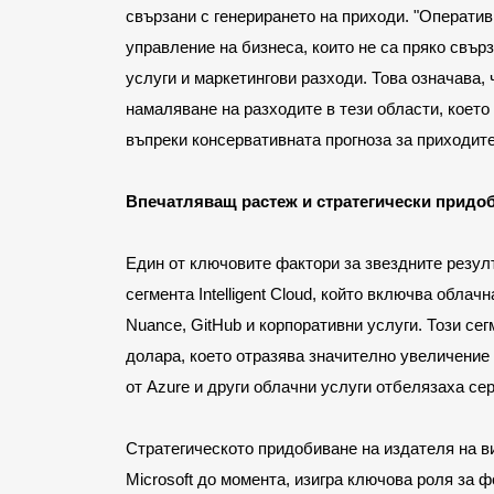
свързани с генерирането на приходи. "Оператив
управление на бизнеса, които не са пряко свърз
услуги и маркетингови разходи. Това означава,
намаляване на разходите в тези области, което
въпреки консервативната прогноза за приходите
Впечатляващ растеж и стратегически придоб
Един от ключовите фактори за звездните резулт
сегмента Intelligent Cloud, който включва облач
Nuance, GitHub и корпоративни услуги. Този сег
долара, което отразява значително увеличение 
от Azure и други облачни услуги отбелязаха се
Стратегическото придобиване на издателя на виде
Microsoft до момента, изигра ключова роля за 