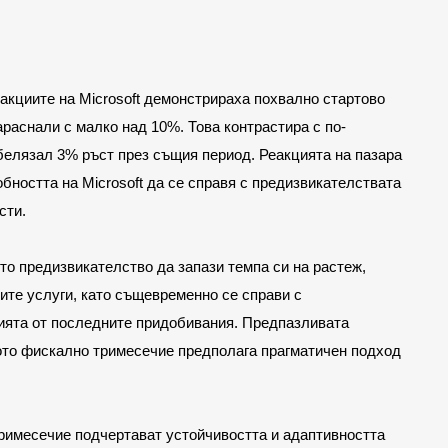
акциите на Microsoft демонстрираха похвално стартово 
араснали с малко над 10%. Това контрастира с по-
белязал 3% ръст през същия период. Реакцията на пазара 
бността на Microsoft да се справя с предизвикателствата 
сти.
то предизвикателство да запази темпа си на растеж, 
ите услуги, като същевременно се справи с 
ията от последните придобивания. Предпазливата 
тото фискално тримесечие предполага прагматичен подход 
тримесечие подчертават устойчивостта и адаптивността 