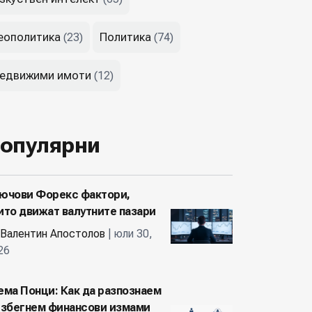
еополитика
Политика
(23)
(74)
едвижими имоти
(12)
опулярни
ючови Форекс фактори,
ито движат валутните пазари
Валентин Апостолов
| юли 30,
26
ема Понци: Как да разпознаем
избегнем финансови измами