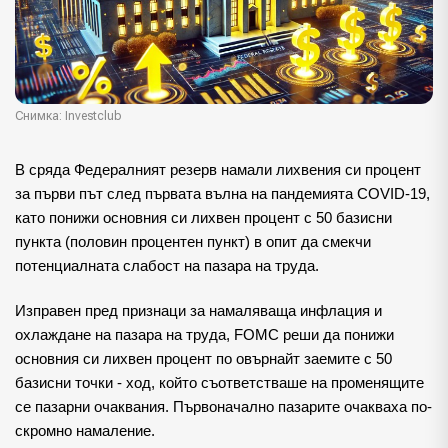
Снимка: Investclub
В сряда Федералният резерв намали лихвения си процент
за първи път след първата вълна на пандемията COVID-19,
като понижи основния си лихвен процент с 50 базисни
пункта (половин процентен пункт) в опит да смекчи
потенциалната слабост на пазара на труда.
Изправен пред признаци за намаляваща инфлация и
охлаждане на пазара на труда, FOMC реши да понижи
основния си лихвен процент по овърнайт заемите с 50
базисни точки - ход, който съответстваше на променящите
се пазарни очаквания. Първоначално пазарите очакваха по-
скромно намаление.