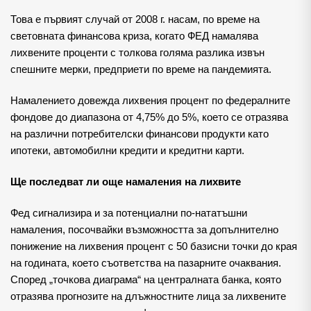
Това е първият случай от 2008 г. насам, по време на
световната финансова криза, когато ФЕД намалява
лихвените проценти с толкова голяма разлика извън
спешните мерки, предприети по време на пандемията.
Намалението довежда лихвения процент по федералните
фондове до диапазона от 4,75% до 5%, което се отразява
на различни потребителски финансови продукти като
ипотеки, автомобилни кредити и кредитни карти.
Ще последват ли още намаления на лихвите
Фед сигнализира и за потенциални по-нататъшни
намаления, посочвайки възможността за допълнително
понижение на лихвения процент с 50 базисни точки до края
на годината, което съответства на пазарните очаквания.
Според „точкова диаграма“ на централната банка, която
отразява прогнозите на длъжностните лица за лихвените