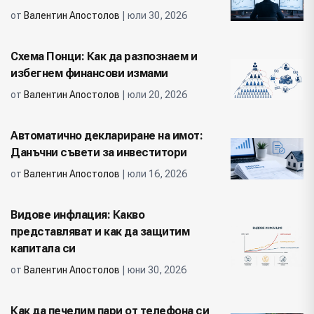
от
Валентин Апостолов
| юли 30, 2026
Схема Понци: Как да разпознаем и
избегнем финансови измами
от
Валентин Апостолов
| юли 20, 2026
Автоматично деклариране на имот:
Данъчни съвети за инвеститори
от
Валентин Апостолов
| юли 16, 2026
Видове инфлация: Какво
представляват и как да защитим
капитала си
от
Валентин Апостолов
| юни 30, 2026
Как да печелим пари от телефона си