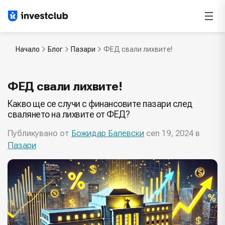
Начало
Блог
Пазари
ФЕД свали лихвите!
ФЕД свали лихвите!
Какво ще се случи с финансовите пазари след
свалянето на лихвите от ФЕД?
Публикувано от
Божидар Балевски
сеп 19, 2024 в
Пазари