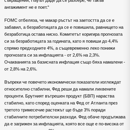
съкращения, Пауъл даде да се разбере, че такъв
ангажимент не е поет.“
FOMC отбеляза, че макар ръстът на заетостта да се е
забавил, а безработицата да се е повишила, равнището на
безработица остава ниско. Комитетът коригира прогнозата
си за безработицата за годината, като я повиши до 4,4%
спрямо предходните 4%, а същевременно леко понижи
прогнозата си за инфлацията - от 2,6% на 2,3%.
Очакванията за базисната инфлация също бяха намалени -
от 2,8% на 2,6%.
Въпреки че повечето икономически показатели изглеждат
относително стабилни, Фед реши да намали лихвените
проценти. Брутният вътрешен продукт (БВП) нараства
стабилно, като според оценката на Фед от Атланта през
третото тримесечие растежът ще бъде 3% поради
стабилните потребителски разходи. Фед обаче продължава
да е загрижен за инфлацията, която все още е по-висока от