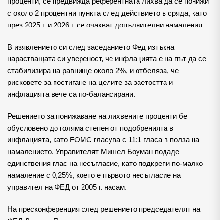
проценти, се предвижда референтната лихва да се понижи
с около 2 процентни пункта след действието в сряда, като
през 2025 г. и 2026 г. се очакват допълнителни намаления.
В изявлението си след заседанието Фед изтъкна
нарастващата си увереност, че инфлацията е на път да се
стабилизира на равнище около 2%, и отбеляза, че
рисковете за постигане на целите за заетостта и
инфлацията вече са по-балансирани.
Решението за понижаване на лихвените проценти бе
обусловено до голяма степен от подобренията в
инфлацията, като FOMC гласува с 11:1 гласа в полза на
намалението. Управителят Мишел Боуман подаде
единствения глас на несъгласие, като подкрепи по-малко
намаление с 0,25%, което е първото несъгласие на
управител на ФЕД от 2005 г. насам.
На пресконференция след решението председателят на