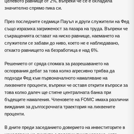
целевото равнище от 2%, въпреки че се е охладила
значително спрямо пика си.
През последните седмици Пауъл и други служители на Фед
също изразиха загриженост за пазара на труда. Въпреки че
съкращенията остават на ниско равнище, наемането на
служители се забави до ниво, което не е наблюдавано,
откакто равнището на безработица е над 6%.
Решението от сряда спомага за разрешаването на
оспорвания дебат за това колко агресивно трябва да
подходи Фед към първоначалното намаляване на
лихвените проценти, въпреки че оставя открити въпроси за
това колко далеч ще стигне централната банка при
бъдещите намаления. Членовете на FOMC имаха различни
виждания за дългосрочната траектория на лихвените
проценти.
В дните преди заседанието доверието на инвеститорите в