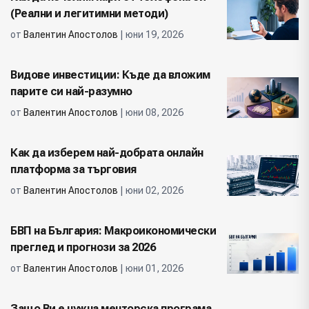
(Реални и легитимни методи)
от
Валентин Апостолов
| юни 19, 2026
Видове инвестиции: Къде да вложим
парите си най-разумно
от
Валентин Апостолов
| юни 08, 2026
Как да изберем най-добрата онлайн
платформа за търговия
от
Валентин Апостолов
| юни 02, 2026
БВП на България: Макроикономически
преглед и прогнози за 2026
от
Валентин Апостолов
| юни 01, 2026
Защо Ви е нужна менторска програма