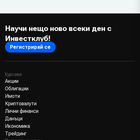
Научи нещо ново всеки ден с
Инвестклуб!
Регистрирай се
Курсове
Акции
Облигации
Имоти
Криптовалути
Лични финанси
Данъци
Икономика
Трейдинг