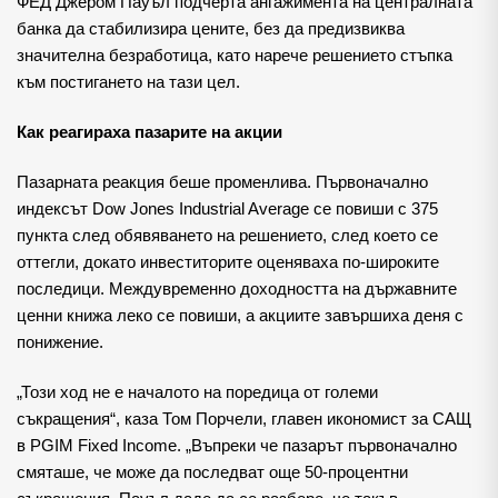
ФЕД Джером Пауъл подчерта ангажимента на централната
банка да стабилизира цените, без да предизвиква
значителна безработица, като нарече решението стъпка
към постигането на тази цел.
Как реагираха пазарите на акции
Пазарната реакция беше променлива. Първоначално
индексът Dow Jones Industrial Average се повиши с 375
пункта след обявяването на решението, след което се
оттегли, докато инвеститорите оценяваха по-широките
последици. Междувременно доходността на държавните
ценни книжа леко се повиши, а акциите завършиха деня с
понижение.
„Този ход не е началото на поредица от големи
съкращения“, каза Том Порчели, главен икономист за САЩ
в PGIM Fixed Income. „Въпреки че пазарът първоначално
смяташе, че може да последват още 50-процентни