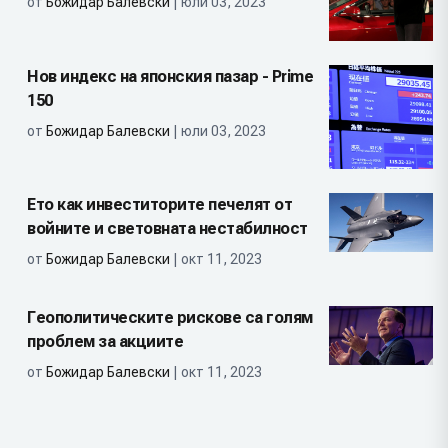
от
Божидар Балевски
| юли 03, 2023
Нов индекс на японския пазар - Prime
150
от
Божидар Балевски
| юли 03, 2023
Ето как инвеститорите печелят от
войните и световната нестабилност
от
Божидар Балевски
| окт 11, 2023
Геополитическите рискове са голям
проблем за акциите
от
Божидар Балевски
| окт 11, 2023