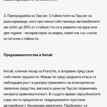
3. Препродажба на Taycan: Стойностите на Taycan са 
разочароващи, като при някои собственици автомобилите 
им губят до 50% от стойността си в рамките на една или 
две години - нехарактерно за марка, известна със силни 
остатъчни стойности.
Предизвикателства в Китай
Китай, ключов пазар за Porsche, е изправен пред свои 
собствени трудности. Макар че сред средната класа се 
наблюдава ръст в разпространението на електрически 
превозни средства, високата цена на Taycan ограничава 
неговата привлекателност. В същото време свръхбогатите 
хора често предпочитат традиционните луксозни 
автомобили с бензинови двигатели. Проблемът се 