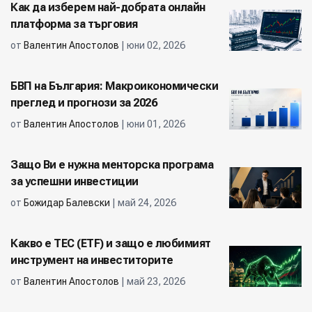
Как да изберем най-добрата онлайн
платформа за търговия
от
Валентин Апостолов
| юни 02, 2026
БВП на България: Макроикономически
преглед и прогнози за 2026
от
Валентин Апостолов
| юни 01, 2026
Защо Ви е нужна менторска програма
за успешни инвестиции
от
Божидар Балевски
| май 24, 2026
Какво е ТЕС (ETF) и защо е любимият
инструмент на инвеститорите
от
Валентин Апостолов
| май 23, 2026