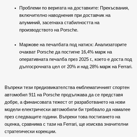
Проблеми по веригата на доставките: Прекъсвания, 
включително наводнения при доставчик на 
алуминий, засегнаха стабилността на 
производството на Porsche.
Маржове на печалбата под натиск: Анализаторите 
очакват Porsche да постигне 16,4% марж на 
оперативната печалба през 2025 г., което е доста под 
дългосрочната цел от 20% и над 28% марж на Ferrari.
Въпреки тези предизвикателства емблематичният спортен 
автомобил 911 на Porsche продължава да се представя 
добре, а финансовата тежест от разработването на нови 
модели електрически автомобили би трябвало да намалее 
през следващите години. Въпреки това постигането на 
оценка, сравнима с тази на Ferrari, ще изисква значителни 
стратегически корекции.