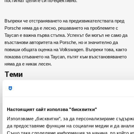
постигнат целите си по-ефективно.
Въпреки че отстраняването на предизвикателствата пред 
Porsche няма да е лесно, решаването на проблемите с 
Taycan е важна първа стъпка. Успехът би могъл не само да 
възстанови авторитета на Porsche, но и значително да 
повиши общата оценка на Volkswagen. Въпреки това, както 
показва спъването на Taycan, пътят към възстановяването 
няма да е никак лесен.
Теми
Криптовалути
Пазари
(100)
(810)
Настоящият сайт използва "бисквитки"
Макроикономика
Emerging Markets
(280)
(3)
Използваме „бисквитки“, за да персонализираме съдърж
да предоставяме функции на социални медии и да анали
България
Изкуствен интелект
(56)
(65)
Също така споделяме информация за начина, по който из