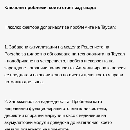
Ключови проблеми, които стоят зад спада
Няколко фактора допринасят за проблемите на Taycan:
1. Забавени актуализации на модела: Решението на 
Porsche за цялостно обновяване на технологията на Taycan 
- подобряване на ускорението, пробега и скоростта на 
зареждане - ограничи наличността. Актуализираната версия 
се предлага и на значително по-високи цени, което я прави 
по-малко достъпна.
2. Загриженост за надеждността: Проблеми като 
неправилно функциониращи отоплителни системи, 
дефектни спирачни маркучи и късо съединение на 
акумулаторни модули доведоха до изтегляния, което 
намали доверието на клиентите. 