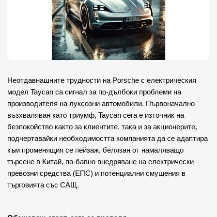
Неотдавнашните трудности на Porsche с електрическия 
модел Taycan са сигнал за по-дълбоки проблеми на 
производителя на луксозни автомобили. Първоначално 
възхваляван като триумф, Taycan сега е източник на 
безпокойство както за клиентите, така и за акционерите, 
подчертавайки необходимостта компанията да се адаптира 
към променящия се пейзаж, белязан от намаляващо 
търсене в Китай, по-бавно внедряване на електрически 
превозни средства (ЕПС) и потенциални смущения в 
търговията със САЩ.