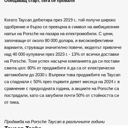
Обещаващ старт, сега се проваля
Когато Taycan дебютира през 2019 г., той получи широко 
одобрение и бързо се превърна в символ на амбициозния 
напън на Porsche на пазара на електромобили. С цени, 
започващи от около 80 000 долара, и високоефективни 
варианти, струващи значително повече, моделът привлече 
над 40 000 купувачи през 2023 г. - 13% от всички доставки 
на Porsche. Този успех насърчи компанията да си постави 
смела цел: 80% от продажбите ѝ да са от електрически 
автомобили до 2030 г. Въпреки това продажбите на Taycan 
са спаднали с 50% през първите девет месеца на 2024 г. в 
сравнение с предходната година, а акциите на Porsche са 
пострадали, като са загубили почти 50% от стойността си 
от пика.
Продажба на Porsche Taycan в различните години