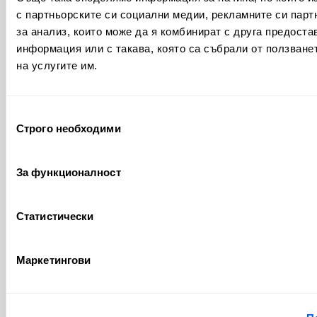
с партньорските си социални медии, рекламните си парт
Геополитика
Политика
(23)
(74)
за анализ, които може да я комбинират с друга предоста
информация или с такава, която са събрали от ползване
Недвижими имоти
(12)
на услугите им.
Популярни
Избор
Строго необходими
на
Ключови Форекс фактори, които
съгласие
движат валутните пазари
За функционалност
от
Валентин Апостолов
| юли 30, 2026
Статистически
Схема Понци: Как да разпознаем и
избегнем финансови измами
Маркетингови
от
Валентин Апостолов
| юли 20, 2026
Автоматично деклариране на имот: