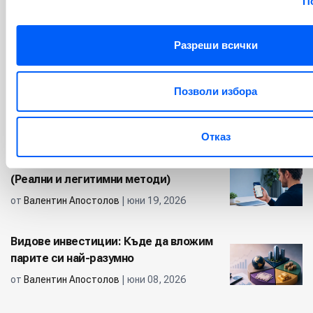
П
Данъчни съвети за инвеститори
от
Валентин Апостолов
| юли 16, 2026
Разреши всички
Видове инфлация: Какво
представляват и как да защитим
Позволи избора
капитала си
от
Валентин Апостолов
| юни 30, 2026
Отказ
Как да печелим пари от телефона си
(Реални и легитимни методи)
от
Валентин Апостолов
| юни 19, 2026
Видове инвестиции: Къде да вложим
парите си най-разумно
от
Валентин Апостолов
| юни 08, 2026