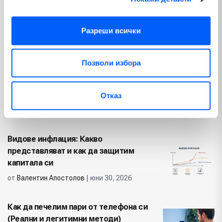
Схема Понци: Как да разпознаем и
Разреши всички
избегнем финансови измами
от
Валентин Апостолов
| юли 20, 2026
Позволи избора
Автоматично деклариране на имот:
Данъчни съвети за инвеститори
Отказ
от
Валентин Апостолов
| юли 16, 2026
Видове инфлация: Какво
представляват и как да защитим
капитала си
от
Валентин Апостолов
| юни 30, 2026
Как да печелим пари от телефона си
(Реални и легитимни методи)