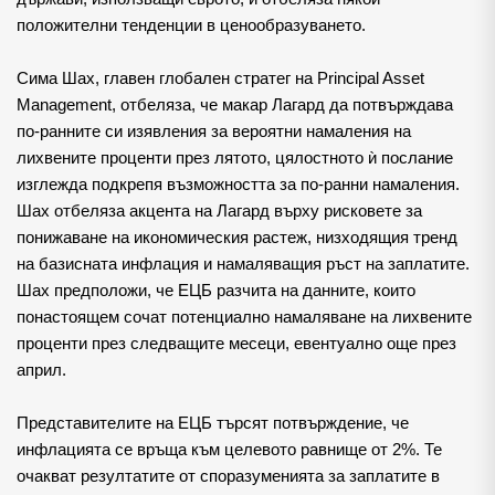
положителни тенденции в ценообразуването.
Сима Шах, главен глобален стратег на Principal Asset 
Management, отбеляза, че макар Лагард да потвърждава 
по-ранните си изявления за вероятни намаления на 
лихвените проценти през лятото, цялостното ѝ послание 
изглежда подкрепя възможността за по-ранни намаления. 
Шах отбеляза акцента на Лагард върху рисковете за 
понижаване на икономическия растеж, низходящия тренд 
на базисната инфлация и намаляващия ръст на заплатите. 
Шах предположи, че ЕЦБ разчита на данните, които 
понастоящем сочат потенциално намаляване на лихвените 
проценти през следващите месеци, евентуално още през 
април.
Представителите на ЕЦБ търсят потвърждение, че 
инфлацията се връща към целевото равнище от 2%. Те 
очакват резултатите от споразуменията за заплатите в 