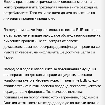
Европа през първото тримесечие и оценяват степента, в 
която предприятията прехвърлят увеличените разходи на 
потребителите. Това сочи, че няма да има понижение на 
лихвените проценти преди юни.
Лагард спомена, че Управителният съвет на ЕЦБ като цяло 
е съгласен, че е твърде рано да се обсъжда намаляване на 
лихвените проценти. Те се нуждаят от повече 
доказателства за прогресираща дезинфлация, преди да се 
чувстват уверени, че инфлацията ще достигне целта си 
бързо.
Лагард разгледа и опасенията за потенциални смущения 
във веригите за доставки поради инциденти, засягащи 
корабоплаването в Червено море. Тя заяви, че ЕЦБ следи 
отблизо тези събития, особено предвид рисковете, които те 
пораждат за инфлацията. Тези рискове включват 
повишаване на геополитическото напрежение, предимно в 
Близкия изток, което може да доведе до по-високи цени на 