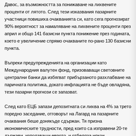
Давос, за възможността за понижаване на лихвените 
проценти от лятото. След тези изказвания пазарните 
участници повишиха очакванията си, като сега прогнозират 
90% вероятност за намаляване на лихвените проценти през 
април и общо 141 базисни пункта понижение през годината, 
което е увеличение спрямо очакваните по-рано 130 базисни 
пункта.
Въпреки предупрежденията на организации като 
Международния валутен фонд, призоваващи световните 
централни банки да избягват прибързаното разхлабване на 
паричната политика, докато инфлацията не бъде овладяна, 
тези пазарни прогнози се запазват.
След като ЕЦБ запази депозитната си лихва на 4% за трето 
поредно заседание, отговорът на Лагард на пазарните 
очаквания беше донякъде сдържан. Тя призна 
икономическите трудности, пред които са изправени 20-те 
държави, използващи еврото, и отбеляза някои 