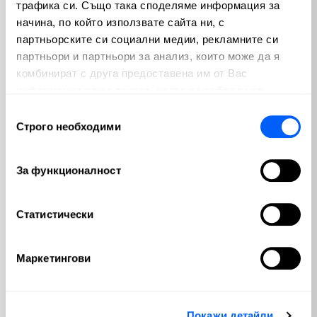
трафика си. Също така споделяме информация за
начина, по който използвате сайта ни, с
Криптовалути
Пазари
партньорските си социални медии, рекламните си
(100)
(810)
партньори и партньори за анализ, които може да я
комбинират с друга предоставена им от Вас
Макроикономика
Emerging Markets
(280)
(3)
информация или с такава, която са събрали от
ползването от Ваша страна на услугите им.
Избор
България
Изкуствен интелект
(56)
(65)
Строго необходими
на
съгласие
Геополитика
Политика
(23)
(74)
За функционалност
Недвижими имоти
(12)
Статистически
Популярни
Маркетингови
Ключови Форекс фактори, които
движат валутните пазари
от
Валентин Апостолов
| юли 30, 2026
Покажи детайли