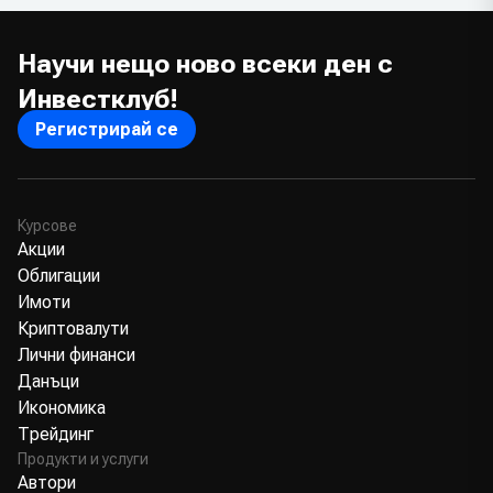
Научи нещо ново всеки ден с
Инвестклуб!
Регистрирай се
Курсове
Акции
Облигации
Имоти
Криптовалути
Лични финанси
Данъци
Икономика
Трейдинг
Продукти и услуги
Автори