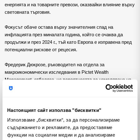
енергията и на товарните превози, оказвайки влияние върху 
световната търговия.
Фокусът обаче остава върху значителния спад на 
инфлацията през миналата година, който се очаква да 
продължи и през 2024 г., тъй като Европа е изправена пред 
потенциални рискове от рецесия.
Фредерик Дюкрозе, ръководител на отдела за 
макроикономически изследвания в Pictet Wealth 
Management, отбеляза, че вероятността за намаляване на 
лихвените проценти преди лятото се е повишила. Той 
отбеляза, че Лагард е можела по-силно да се 
противопостави на пазарните очаквания за повече от две 
намаления на лихвените проценти с четвърт пункт до юни и 
Настоящият сайт използва "бисквитки"
решението й да не го направи само по себе си е важен 
Използваме „бисквитки“, за да персонализираме
индикатор.
съдържанието и рекламите, да предоставяме
Теми
функции на социални медии и да анализираме