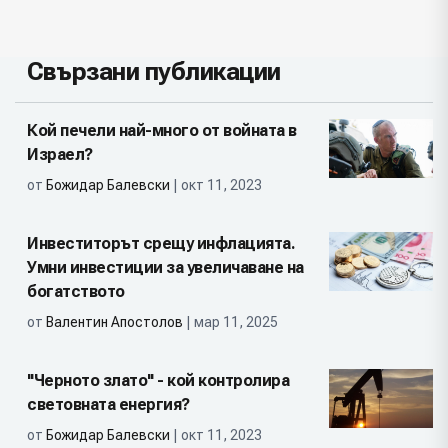
Свързани публикации
Кой печели най-много от войната в
Израел?
от
Божидар Балевски
| окт 11, 2023
Инвеститорът срещу инфлацията.
Умни инвестиции за увеличаване на
богатството
от
Валентин Апостолов
| мар 11, 2025
"Черното злато" - кой контролира
световната енергия?
от
Божидар Балевски
| окт 11, 2023