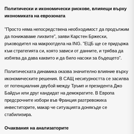
Политически и икономически рискове, влияещи върху
икономиката на еврозоната
"Просто няма непосредствена необходимост да продължим
да понижаваме лихвите", заяви Карстен Бржески,
ръководител на макроотдела на ING. "ЕЦБ ще се придържа
към стратегията си, която зависи от данните, и трябва да
избягва да дава каквито и да било насоки за бъдещето".
Политическата динамика оказва значително влияние върху
икономическите решения. В САЩ несигурността се засилва
от потенциалния двубой между Тръмп и президента Джо
Байдън или друг кандидат на демократите. В Европа
предсрочните избори във Франция разтревожиха
инвеститорите, макар че ситуацията донякъде се
стабилизира.
Очаквания на анализаторите