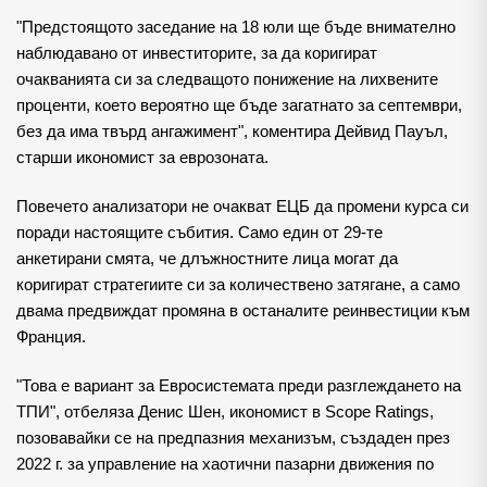
"Предстоящото заседание на 18 юли ще бъде внимателно
наблюдавано от инвеститорите, за да коригират
очакванията си за следващото понижение на лихвените
проценти, което вероятно ще бъде загатнато за септември,
без да има твърд ангажимент", коментира Дейвид Пауъл,
старши икономист за еврозоната.
Повечето анализатори не очакват ЕЦБ да промени курса си
поради настоящите събития. Само един от 29-те
анкетирани смята, че длъжностните лица могат да
коригират стратегиите си за количествено затягане, а само
двама предвиждат промяна в останалите реинвестиции към
Франция.
"Това е вариант за Евросистемата преди разглеждането на
ТПИ", отбеляза Денис Шен, икономист в Scope Ratings,
позовавайки се на предпазния механизъм, създаден през
2022 г. за управление на хаотични пазарни движения по