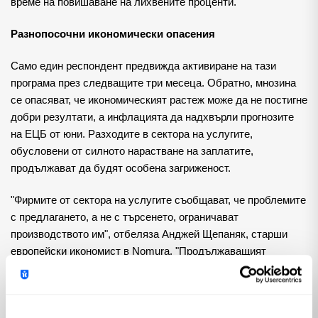
време на повишаване на лихвените проценти.
Разнопосочни икономически опасения
Само един респондент предвижда активиране на тази
програма през следващите три месеца. Обратно, мнозина
се опасяват, че икономическият растеж може да не постигне
добри резултати, а инфлацията да надхвърли прогнозите
на ЕЦБ от юни. Разходите в сектора на услугите,
обусловени от силното нарастване на заплатите,
продължават да будят особена загриженост.
"Фирмите от сектора на услугите съобщават, че проблемите
с предлагането, а не с търсенето, ограничават
производството им", отбеляза Анджей Щепаняк, старши
европейски икономист в Nomura. "Продължаващият
недостиг на работна ръка и устойчивото търсене в сферата
на услугите може да поддържат висок инфлационен натиск
в краткосрочен и средносрочен план."