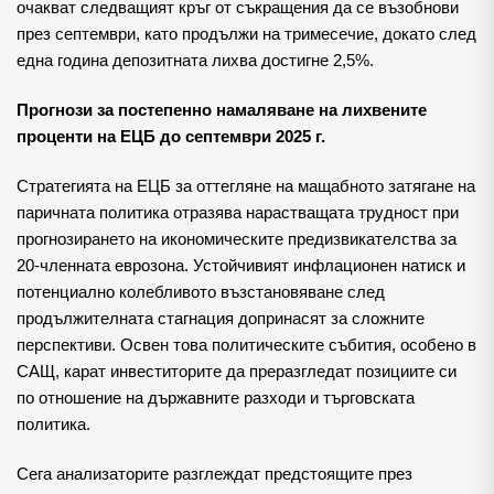
очакват следващият кръг от съкращения да се възобнови
през септември, като продължи на тримесечие, докато след
една година депозитната лихва достигне 2,5%.
Прогнози за постепенно намаляване на лихвените
проценти на ЕЦБ до септември 2025 г.
Стратегията на ЕЦБ за оттегляне на мащабното затягане на
паричната политика отразява нарастващата трудност при
прогнозирането на икономическите предизвикателства за
20-членната еврозона. Устойчивият инфлационен натиск и
потенциално колебливото възстановяване след
продължителната стагнация допринасят за сложните
перспективи. Освен това политическите събития, особено в
САЩ, карат инвеститорите да преразгледат позициите си
по отношение на държавните разходи и търговската
политика.
Сега анализаторите разглеждат предстоящите през