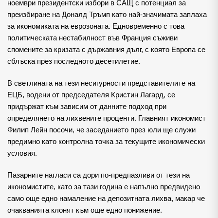
ноември президентски избори в САЩ с потенциал за
преизбиране на Доналд Тръмп като най-значимата заплаха
за икономиката на еврозоната. Едновременно с това
политическата нестабилност във Франция съживи
спомените за кризата с държавния дълг, с която Европа се
сблъска през последното десетилетие.
В светлината на тези несигурности представителите на
ЕЦБ, водени от председателя Кристин Лагард, се
придържат към зависим от данните подход при
определянето на лихвените проценти. Главният икономист
Филип Лейн посочи, че заседанието през юли ще служи
предимно като контролна точка за текущите икономически
условия.
Пазарните нагласи са дори по-предпазливи от тези на
икономистите, като за тази година е напълно предвидено
само още едно намаление на депозитната лихва, макар че
очакванията клонят към още едно понижение.