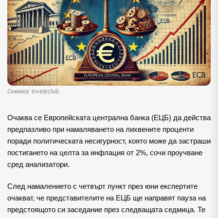
Снимка: Investclub
Очаква се Европейската централна банка (ЕЦБ) да действа
предпазливо при намаляването на лихвените проценти
поради политическата несигурност, която може да застраши
постигането на целта за инфлация от 2%, сочи проучване
сред анализатори.
След намалението с четвърт пункт през юни експертите
очакват, че представителите на ЕЦБ ще направят пауза на
предстоящото си заседание през следващата седмица. Те