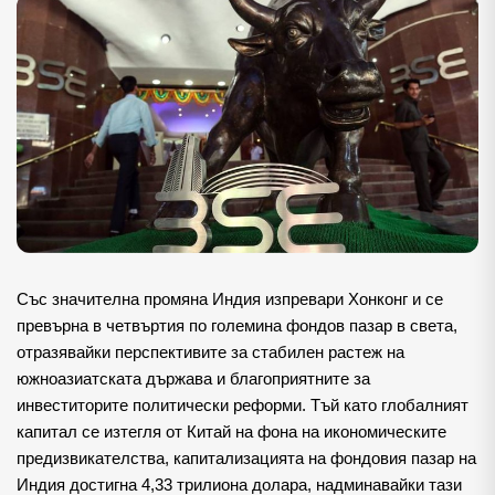
Със значителна промяна Индия изпревари Хонконг и се
превърна в четвъртия по големина фондов пазар в света,
отразявайки перспективите за стабилен растеж на
южноазиатската държава и благоприятните за
инвеститорите политически реформи. Тъй като глобалният
капитал се изтегля от Китай на фона на икономическите
предизвикателства, капитализацията на фондовия пазар на
Индия достигна 4,33 трилиона долара, надминавайки тази