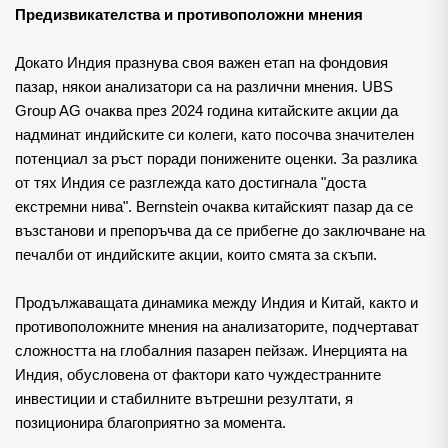
Предизвикателства и противоположни мнения
Докато Индия празнува своя важен етап на фондовия 
пазар, някои анализатори са на различни мнения. UBS 
Group AG очаква през 2024 година китайските акции да 
надминат индийските си колеги, като посочва значителен 
потенциал за ръст поради понижените оценки. За разлика 
от тях Индия се разглежда като достигнала "доста 
екстремни нива". Bernstein очаква китайският пазар да се 
възстанови и препоръчва да се прибегне до заключване на 
печалби от индийските акции, които смята за скъпи.
Продължаващата динамика между Индия и Китай, както и 
противоположните мнения на анализаторите, подчертават 
сложността на глобалния пазарен пейзаж. Инерцията на 
Индия, обусловена от фактори като чуждестранните 
инвестиции и стабилните вътрешни резултати, я 
позиционира благоприятно за момента.