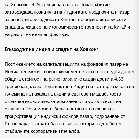
на Хонконг - 4,29 трилиона долара. Това събитие
затвърждава позицията на Индия като предпочитан пазар
за инвеститорите, докато Хонконг се бори с исторически
спад, дължащ се на икономическите трудности на Китай и
на различни външни фактори.
Възходът на Индия и спадът на Хонконг
Постижението на капитализацията на фондовия пазар на 
Индия бележи исторически момент, като по последни данни 
общата стойност на регистрираните акции достига 4,33 
трилиона долара. Това поставя Индия на четвърто място по 
големина на пазара на акции в световен мащаб, което 
отразява икономическата жизненост и устойчивост на 
страната. Този момент беше постигнат на фона на 
процъфтяващия индийски фондов пазар, подхранван от 
бързо нарастващата база от инвеститори на дребно и 
стабилните корпоративни печалби.