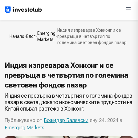
Индия изпреварва Хонконг и се
Emerging
Начало
Блог
превръща в четвъртия по
Markets
големина световен фондов пазар
Индия изпреварва Хонконг и се
превръща в четвъртия по големина
световен фондов пазар
Индия се превърна в четвъртия по големина фондов
пазар в света, докато икономическите трудности на
Китай спъват растежа в Хонконг.
Публикувано от
Божидар Балевски
яну 24, 2024 в
Emerging Markets