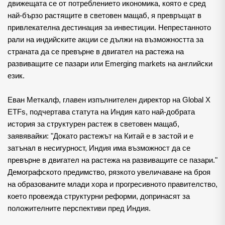
движещата се от потреблението икономика, която е сред 
най-бързо растящите в световен мащаб, я превръщат в 
привлекателна дестинация за инвестиции. Непрестанното 
рали на индийските акции се дължи на възможността за 
страната да се превърне в двигател на растежа на 
развиващите се пазари или Emerging markets на английски 
език.
Еван Меткалф, главен изпълнителен директор на Global X 
ETFs, подчертава статута на Индия като най-добрата 
история за структурен растеж в световен мащаб, 
заявявайки: "Докато растежът на Китай е в застой и е 
затънал в несигурност, Индия има възможност да се 
превърне в двигател на растежа на развиващите се пазари." 
Демографското предимство, рязкото увеличаване на броя 
на образованите млади хора и прогресивното правителство, 
което провежда структурни реформи, допринасят за 
положителните перспективи пред Индия.