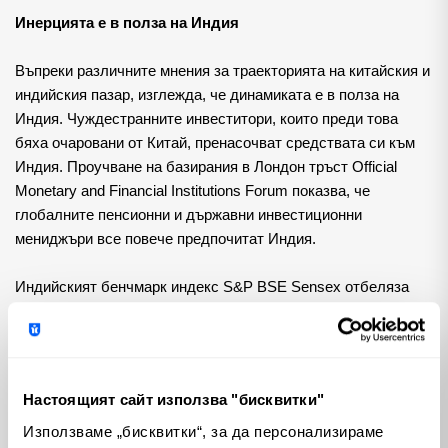
Инерцията е в полза на Индия
Въпреки различните мнения за траекторията на китайския и 
индийския пазар, изглежда, че динамиката е в полза на 
Индия. Чуждестранните инвеститори, които преди това 
бяха очаровани от Китай, пренасочват средствата си към 
Индия. Проучване на базирания в Лондон тръст Official 
Monetary and Financial Institutions Forum показва, че 
глобалните пенсионни и държавни инвестиционни 
мениджъри все повече предпочитат Индия.
Индийският бенчмарк индекс S&P BSE Sensex отбеляза 
осма поредна година на ръст през 2023 година, подхранван 
от над 21 млрд. долара чуждестранни средства, вливащи 
се в индийски акции. Консенсусът сред инвеститорите и 
финансовите институции е, че Индия представлява най-
Настоящият сайт използва "бисквитки"
добрата възможност за дългосрочни инвестиции.
Използваме „бисквитки“, за да персонализираме