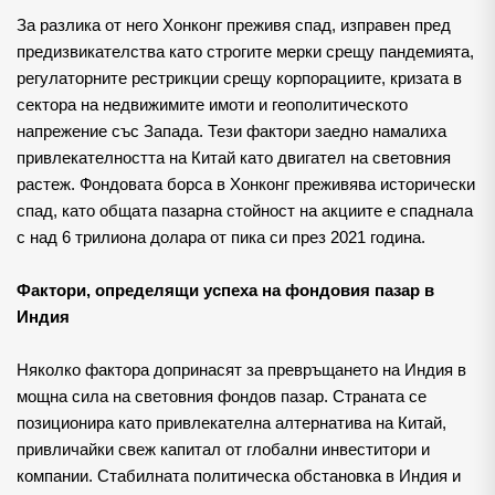
За разлика от него Хонконг преживя спад, изправен пред 
предизвикателства като строгите мерки срещу пандемията, 
регулаторните рестрикции срещу корпорациите, кризата в 
сектора на недвижимите имоти и геополитическото 
напрежение със Запада. Тези фактори заедно намалиха 
привлекателността на Китай като двигател на световния 
растеж. Фондовата борса в Хонконг преживява исторически 
спад, като общата пазарна стойност на акциите е спаднала 
с над 6 трилиона долара от пика си през 2021 година.
Фактори, определящи успеха на фондовия пазар в 
Индия
Няколко фактора допринасят за превръщането на Индия в 
мощна сила на световния фондов пазар. Страната се 
позиционира като привлекателна алтернатива на Китай, 
привличайки свеж капитал от глобални инвеститори и 
компании. Стабилната политическа обстановка в Индия и 