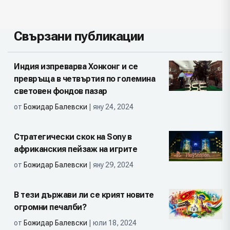
Свързани публикации
Индия изпреварва Хонконг и се
превръща в четвъртия по големина
световен фондов пазар
от
Божидар Балевски
| яну 24, 2024
Стратегически скок на Sony в
африканския пейзаж на игрите
от
Божидар Балевски
| яну 29, 2024
В тези държави ли се крият новите
огромни печалби?
от
Божидар Балевски
| юли 18, 2024