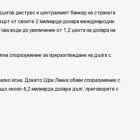
 дългов дистрес и централният банкер на страната
твърт от своите 2 милиарда долара международни
Това води до увеличение от 1,2 цента на долара на
гна споразумение за преразглеждане на дълга с
малко ясна. Докато Шри Ланка обяви споразумение с
що около 4,2 милиарда долара дълг, преговорите с