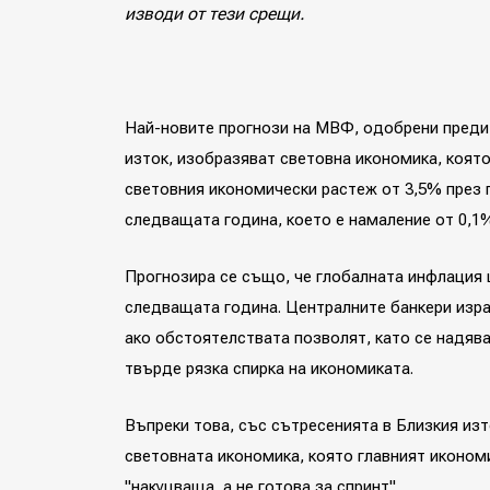
изводи от тези срещи.
Най-новите прогнози на МВФ, одобрени преди
изток, изобразяват световна икономика, която
световния икономически растеж от 3,5% през 
следващата година, което е намаление от 0,1%
Прогнозира се също, че глобалната инфлация 
следващата година. Централните банкери изра
ако обстоятелствата позволят, като се надяв
твърде рязка спирка на икономиката.
Въпреки това, със сътресенията в Близкия изт
световната икономика, която главният иконом
"накуцваща, а не готова за спринт".