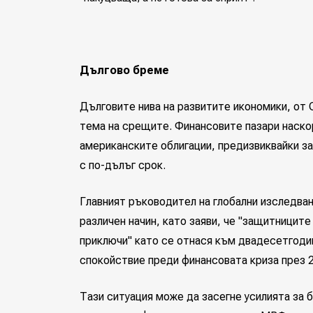
Дългово бреме
Дълговите нива на развитите икономики, от 
тема на срещите. Финансовите пазари наско
американските облигации, предизвиквайки з
с по-дълъг срок.
Главният ръководител на глобални изследван
различен начин, като заяви, че "защитниците
приключи" като се отнася към двадесетгод
спокойствие преди финансовата криза през 2
Тази ситуация може да засегне усилията за 