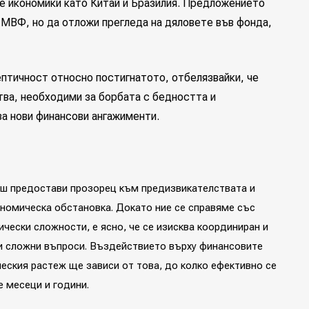
се икономики като Китай и Бразилия. Предложението
МВФ, но да отложи прегледа на дяловете във фонда,
ептичност относно постигнатото, отбелязвайки, че
тва, необходими за борбата с бедността и
за нови финансови ангажименти.
ш предостави прозорец към предизвикателствата и
номическа обстановка. Докато ние се справяме със
ически сложности, е ясно, че се изисква координиран и
зи сложни въпроси. Въздействието върху финансовите
еския растеж ще зависи от това, до колко ефективно се
 месеци и години.