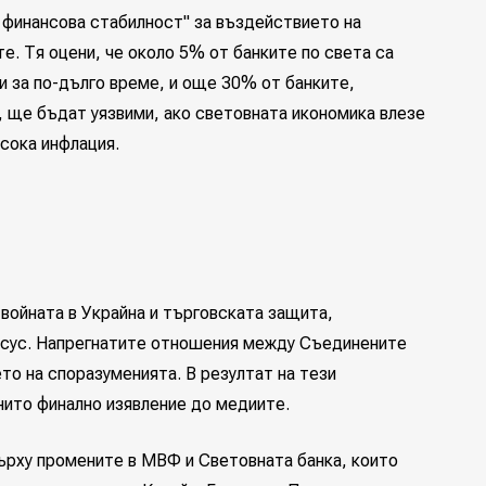
 финансова стабилност" за въздействието на
е. Тя оцени, че около 5% от банките по света са
ки за по-дълго време, и още 30% от банките,
, ще бъдат уязвими, ако световната икономика влезе
сока инфлация.
войната в Украйна и търговската защита,
енсус. Напрегнатите отношения между Съединените
то на споразуменията. В резултат на тези
ито финално изявление до медиите.
ърху промените в МВФ и Световната банка, които