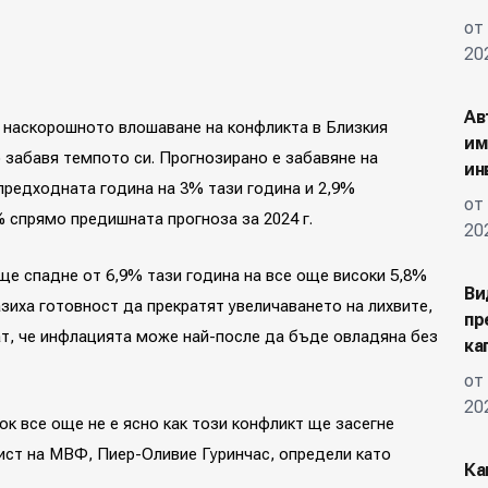
от
20
Ав
 наскорошното влошаване на конфликта в Близкия
им
 забавя темпото си. Прогнозирано е забавяне на
ин
предходната година на 3% тази година и 2,9%
от
 спрямо предишната прогноза за 2024 г.
20
ще спадне от 6,9% тази година на все още високи 5,8%
Ви
зиха готовност да прекратят увеличаването на лихвите,
пр
ат, че инфлацията може най-после да бъде овладяна без
ка
от
20
ок все още не е ясно как този конфликт ще засегне
ист на МВФ, Пиер-Оливие Гуринчас, определи като
Ка