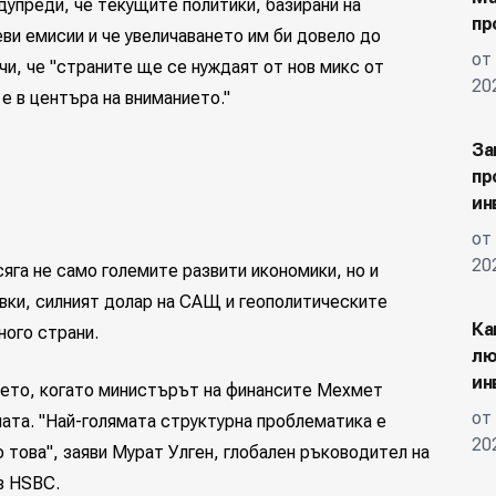
дупреди, че текущите политики, базирани на
пр
еви емисии и че увеличаването им би довело до
от
чи, че "страните ще се нуждаят от нов микс от
20
е в центъра на вниманието."
За
пр
ин
от
20
яга не само големите развити икономики, но и
вки, силният долар на САЩ и геополитическите
Ка
ного страни.
лю
ин
ието, когато министърът на финансите Мехмет
от
та. "Най-голямата структурна проблематика е
20
 това", заяви Мурат Улген, глобален ръководител на
в HSBC.