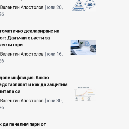
Валентин Апостолов
| юли 20,
26
томатично деклариране на
от: Данъчни съвети за
веститори
Валентин Апостолов
| юли 16,
26
дове инфлация: Какво
едставляват и как да защитим
питала си
Валентин Апостолов
| юни 30,
26
к да печелим пари от