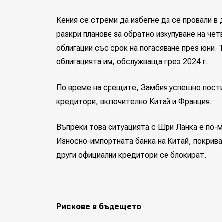
Кения се стреми да избегне да се провали в
разкри планове за обратно изкупуване на че
облигации със срок на погасяване през юни. 
облигацията им, обслужваща през 2024 г.
По време на срещите, Замбия успешно пости
кредитори, включително Китай и Франция.
Въпреки това ситуацията с Шри Ланка е по-
Износно-импортната банка на Китай, покрива
други официални кредитори се блокират.
Рискове в бъдещето