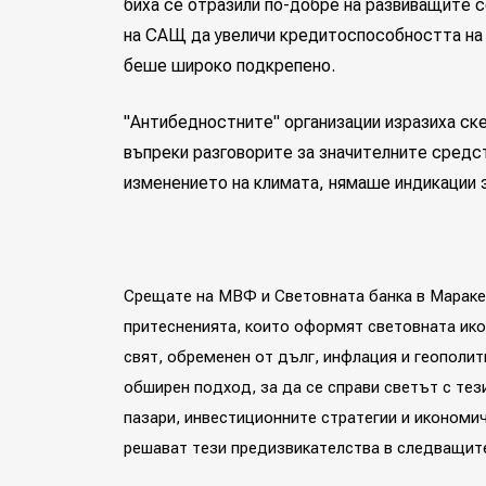
биха се отразили по-добре на развиващите 
на САЩ да увеличи кредитоспособността на 
беше широко подкрепено.
"Антибедностните" организации изразиха ск
въпреки разговорите за значителните средс
изменението на климата, нямаше индикации 
Срещате на МВФ и Световната банка в Мараке
притесненията, които оформят световната ико
свят, обременен от дълг, инфлация и геополит
обширен подход, за да се справи светът с те
пазари, инвестиционните стратегии и икономич
решават тези предизвикателства в следващите