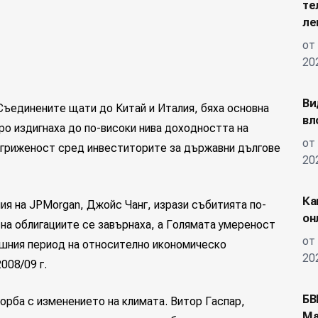
те
ле
от
20
Ви
Съединените щати до Китай и Италия, бяха основна
вл
ро издигнаха до по-високи нива доходността на
от
агриженост сред инвеститорите за държавни дългове
20
Ка
ия на JPMorgan, Джойс Чанг, изрази събитията по-
он
 на облигациите се завърнаха, а Голямата умереност
от
ишния период на относително икономическо
20
008/09 г.
БВ
борба с изменението на климата. Витор Гаспар,
Ма