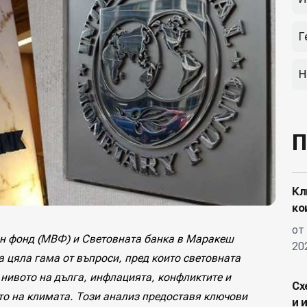
Г
Н
П
Кл
ко
от
н фонд (МВФ) и Световната банка в Маракеш
20
а цяла гама от въпроси, пред които световната
нивото на дълга, инфлацията, конфликтите и
Сх
то на климата. Този анализ предоставя ключови
и 