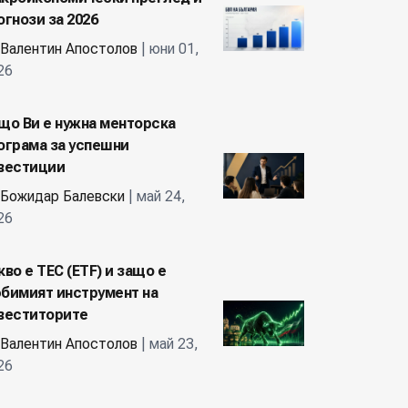
огнози за 2026
Валентин Апостолов
| юни 01,
26
що Ви е нужна менторска
ограма за успешни
вестиции
Божидар Балевски
| май 24,
26
кво е ТЕС (ETF) и защо е
бимият инструмент на
веститорите
Валентин Апостолов
| май 23,
26