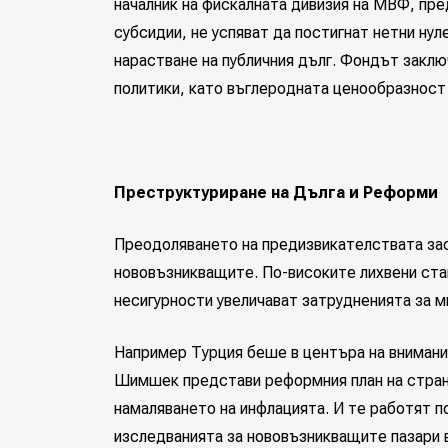
началник на фискалната дивизия на МВФ, пре
субсидии, не успяват да постигнат нетни нул
нарастване на публичния дълг. Фондът заклю
политики, като въглеродната ценообразност 
Преструктуриране на Дълга и Реформи
Преодоляването на предизвикателствата зас
нововъзникващите. По-високите лихвени ста
несигурности увеличават затрудненията за м
Например Турция беше в центъра на вниман
Шимшек представи реформния план на страна
намаляването на инфлацията. И те работят по
изследванията за нововъзникващите пазари 