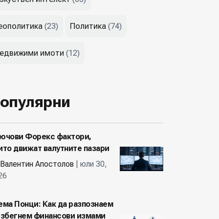
еополитика
Политика
(23)
(74)
едвижими имоти
(12)
опулярни
ючови Форекс фактори,
ито движат валутните пазари
Валентин Апостолов
| юли 30,
26
ема Понци: Как да разпознаем
избегнем финансови измами