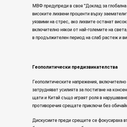
МВФ предупреди в своя "Доклад за глобална
високите лихвени проценти върху заемателит
уязвими на стрес, ако лихвите останат висо
включително някои от най-големите на света
в продължителен период на слаб растеж и ви
Геополитически предизвикателства
Геополитическите напрежения, включително 
затрудняват усилията за постигане на конс
щати и Китай също играят роля в нарушаване
противоречия срещате приключи без обичайн
Дискусиите преди срещите се фокусираха в