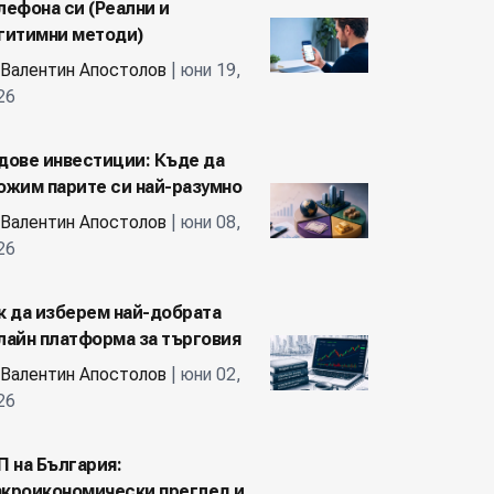
лефона си (Реални и
гитимни методи)
Валентин Апостолов
| юни 19,
26
дове инвестиции: Къде да
ожим парите си най-разумно
Валентин Апостолов
| юни 08,
26
к да изберем най-добрата
лайн платформа за търговия
Валентин Апостолов
| юни 02,
26
П на България:
кроикономически преглед и