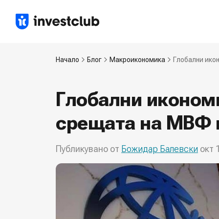
Начало
Блог
Макроикономика
Глобални ико
Глобални иконом
срещата на МВФ 
Публикувано от
Божидар Балевски
окт 