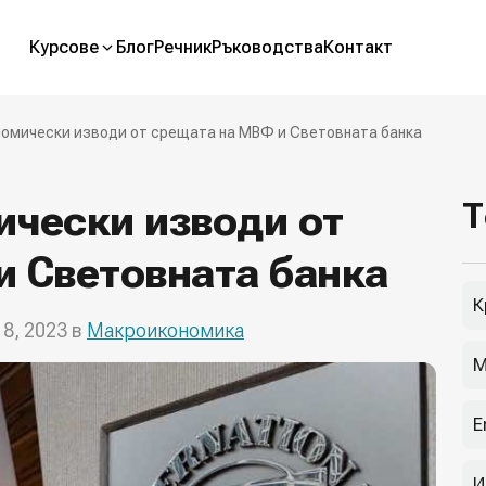
Курсове
Блог
Речник
Ръководства
Контакт
номически изводи от срещата на МВФ и Световната банка
ически изводи от
Т
и Световната банка
К
18, 2023 в
Макроикономика
М
E
И