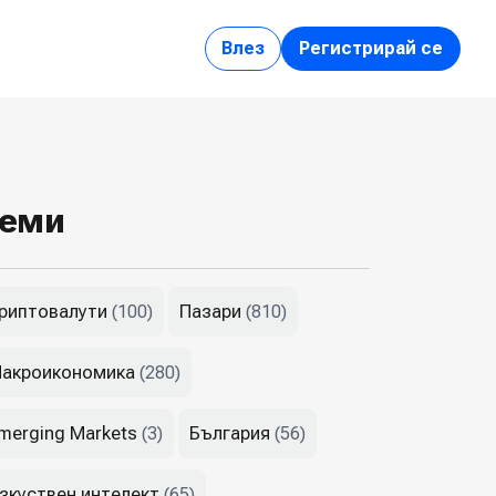
Влез
Регистрирай се
еми
риптовалути
Пазари
(100)
(810)
акроикономика
(280)
merging Markets
България
(3)
(56)
зкуствен интелект
(65)