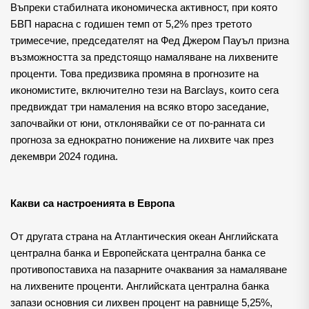
Въпреки стабилната икономическа активност, при която 
БВП нарасна с годишен темп от 5,2% през третото 
тримесечие, председателят на Фед Джером Пауъл призна 
възможността за предстоящо намаляване на лихвените 
проценти. Това предизвика промяна в прогнозите на 
икономистите, включително тези на Barclays, които сега 
предвиждат три намаления на всяко второ заседание, 
започвайки от юни, отклонявайки се от по-ранната си 
прогноза за еднократно понижение на лихвите чак през 
декември 2024 година.
Какви са настроенията в Европа
От другата страна на Атлантическия океан Английската 
централна банка и Европейската централна банка се 
противопоставиха на пазарните очаквания за намаляване 
на лихвените проценти. Английската централна банка 
запази основния си лихвен процент на равнище 5,25%, 