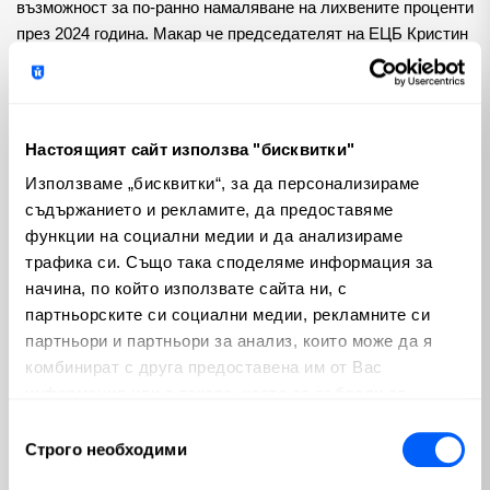
възможност за по-ранно намаляване на лихвените проценти 
през 2024 година. Макар че председателят на ЕЦБ Кристин 
Лагард отхвърли очакванията за намаляване през март, 
някои икономисти изтълкуваха изявленията ѝ като 
деликатно отваряне на вратата за възможности от юни 2024 
година нататък.
Настоящият сайт използва "бисквитки"
Използваме „бисквитки“, за да персонализираме
В заключение, различните пътища, по които са поели 
съдържанието и рекламите, да предоставяме
основните централни банки, отразяват сложността на 
функции на социални медии и да анализираме
глобалните икономически условия. Докато Федералният 
трафика си. Също така споделяме информация за
резерв на САЩ клони към "оптимистична" позиция, 
начина, по който използвате сайта ни, с
Английската централна банка и Европейската централна 
партньорските си социални медии, рекламните си
банка проявяват предпазливост, имайки предвид 
партньори и партньори за анализ, които може да я
продължаващия инфлационен натиск. Световните пазари 
комбинират с друга предоставена им от Вас
следят отблизо бъдещото развитие, тъй като централните 
информация или с такава, която са събрали от
банки се ориентират в деликатния баланс между 
ползването от Ваша страна на услугите им.
Избор
подпомагането на икономическия растеж и справянето с 
Строго необходими
на
инфлационните предизвикателства.
съгласие