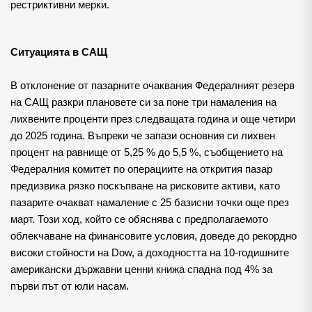
рестриктивни мерки.
Ситуацията в САЩ
В отклонение от пазарните очаквания Федералният резерв 
на САЩ разкри плановете си за поне три намаления на 
лихвените проценти през следващата година и още четири 
до 2025 година. Въпреки че запази основния си лихвен 
процент на равнище от 5,25 % до 5,5 %, съобщението на 
Федералния комитет по операциите на открития пазар 
предизвика рязко поскъпване на рисковите активи, като 
пазарите очакват намаление с 25 базисни точки още през 
март. Този ход, който се обяснява с предполагаемото 
облекчаване на финансовите условия, доведе до рекордно 
високи стойности на Dow, а доходността на 10-годишните 
американски държавни ценни книжа спадна под 4% за 
първи път от юли насам.