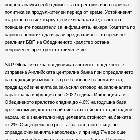
подчертавайки необходимостта от рестриктивна парична 
политика за продължителен период от време. Устойчивият 
вътрешен натиск върху цените и заплатите, съчетан с 
повишените показатели за инфлацията, накара Комитета по 
парична политика да изрази предпазливост, въпреки че 
реалният БВП на Обединеното кралство остана 
непроменен през третото тримесечие.
S&P Global изтъкна предизвикателството, пред което е 
изправена Английската централна банка при определянето 
на подходящия момент за разхлабване на политиката, 
предвид обвиненията за закъснял отговор на започналата 
нарастваща инфлация през 2022 година. Инфлацията в 
Обединеното кралство спадна до 4,6% на годишна база 
през октомври, което е най-ниската стойност от две години 
насам, но е значително над целевата стойност на банката 
от 2%. Същевременно ръстът на заплатите също не 
оправда очакванията напоследък и при над 7% все още 
остава неудобно висок за централната банка. Реалният 