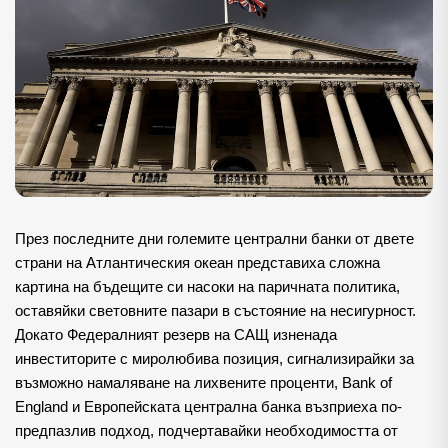
През последните дни големите централни банки от двете
страни на Атлантическия океан представиха сложна
картина на бъдещите си насоки на паричната политика,
оставяйки световните пазари в състояние на несигурност.
Докато Федералният резерв на САЩ изненада
инвеститорите с миролюбива позиция, сигнализирайки за
възможно намаляване на лихвените проценти, Bank of
England и Европейската централна банка възприеха по-
предпазлив подход, подчертавайки необходимостта от