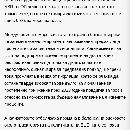
БВП на Обединеното кралство се запази през третото 
тримесечие, но през октомври икономиката неочаквано се 
сви с 0,3% на месечна база.
Междувременно Европейската централна банка, въпреки 
че запази лихвените проценти непроменени, преразгледа 
прогнозите си за растежа и инфлацията. Ангажиментът на 
ЕЦБ да поддържа лихвените проценти на достатъчно 
рестриктивни равнища толкова дълго, колкото е 
необходимо, сигнализира за предпазлив подход. Въпреки 
това промяната в езика от инфлация, която се очаква да 
остане твърде висока твърде дълго, към очакване за 
постепенно понижение през 2023 година повдигна въпроси 
относно възможността за бъдещо намаляване на лихвените 
проценти.
Анализаторите отбелязаха промяна в баланса на рисковете 
около траекторията на политиката на ЕЦБ, като се появи 