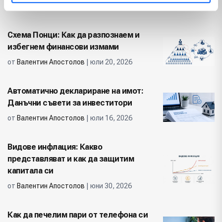
от
Валентин Апостолов
| юли 30, 2026
Схема Понци: Как да разпознаем и
избегнем финансови измами
от
Валентин Апостолов
| юли 20, 2026
Автоматично деклариране на имот:
Данъчни съвети за инвеститори
от
Валентин Апостолов
| юли 16, 2026
Видове инфлация: Какво
представляват и как да защитим
капитала си
от
Валентин Апостолов
| юни 30, 2026
Как да печелим пари от телефона си