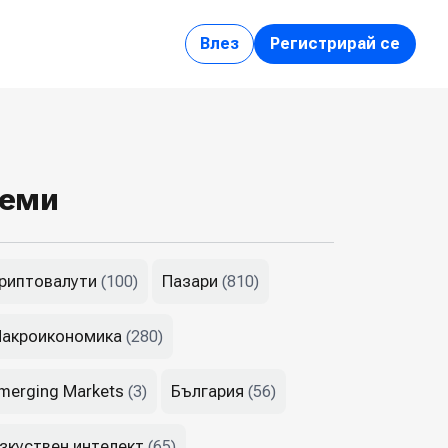
Влез
Регистрирай се
еми
риптовалути
Пазари
(100)
(810)
акроикономика
(280)
merging Markets
България
(3)
(56)
зкуствен интелект
(65)