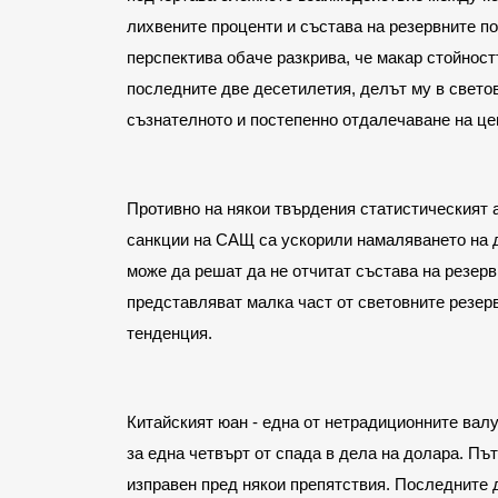
лихвените проценти и състава на резервните п
перспектива обаче разкрива, че макар стойност
последните две десетилетия, делът му в свето
съзнателното и постепенно отдалечаване на це
Противно на някои твърдения статистическият 
санкции на САЩ са ускорили намаляването на д
може да решат да не отчитат състава на резерв
представляват малка част от световните резер
тенденция.
Китайският юан - една от нетрадиционните валут
за една четвърт от спада в дела на долара. Пъ
изправен пред някои препятствия. Последните д