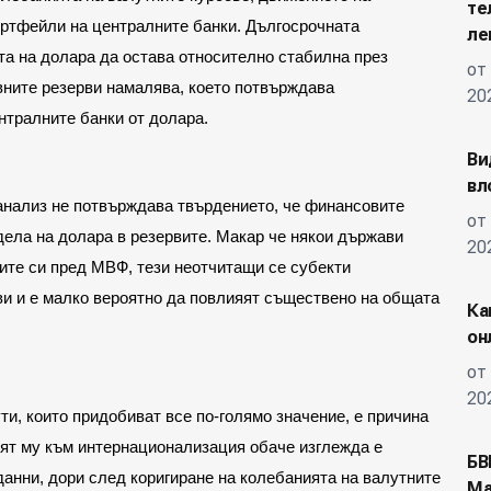
те
ортфейли на централните банки. Дългосрочната 
ле
та на долара да остава относително стабилна през 
от
вните резерви намалява, което потвърждава 
20
нтралните банки от долара.
Ви
вл
анализ не потвърждава твърдението, че финансовите 
от
ела на долара в резервите. Макар че някои държави 
20
ите си пред МВФ, тези неотчитащи се субекти 
ви и е малко вероятно да повлияят съществено на общата 
Ка
он
от
20
и, които придобиват все по-голямо значение, е причина 
тят му към интернационализация обаче изглежда е 
БВ
анни, дори след коригиране на колебанията на валутните 
Ма