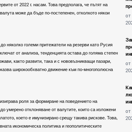
вите от 2022 г. насам. Това предполага, че пътят на 
пр
валута може да бъде по-постепенен, отколкото някои 
от
20
За
до няколко големи притежатели на резерви като Русия 
пр
ключат от анализа, тенденцията остава до голяма степен 
ин
ави, както развити, така и с нововъзникващи пазари, 
от
оказва широкообхватно движение към по-многополюсна 
20
Ка
лю
зиграва роля за формиране на поведението на 
ин
до умерено отклоняване от валутите, които са изложени 
от
латото, което е имунизирано срещу такива рискове. Това, 
20
вната икономическа политика и геополитическите 