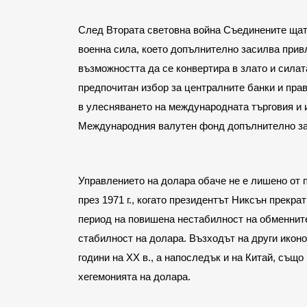
След Втората световна война Съединените щат
военна сила, което допълнително засилва привл
възможността да се конвертира в злато и силат
предпочитан избор за централните банки и прав
в улесняването на международната търговия и и
Международния валутен фонд допълнително за
Управлението на долара обаче не е лишено от 
през 1971 г., когато президентът Никсън прекра
период на повишена нестабилност на обменните
стабилност на долара. Възходът на други иконом
години на ХХ в., а напоследък и на Китай, същ
хегемонията на долара.