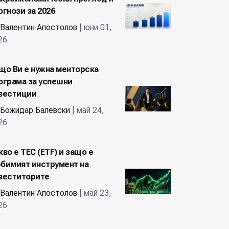
огнози за 2026
Валентин Апостолов
| юни 01,
26
що Ви е нужна менторска
ограма за успешни
вестиции
Божидар Балевски
| май 24,
26
кво е ТЕС (ETF) и защо е
бимият инструмент на
веститорите
Валентин Апостолов
| май 23,
26