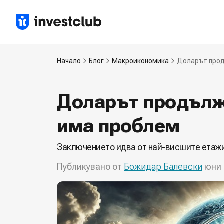
Начало
Блог
Макроикономика
Доларът прод
Доларът продълж
има проблем
Заключението идва от най-висшите етажи
Публикувано от
Божидар Балевски
юни 