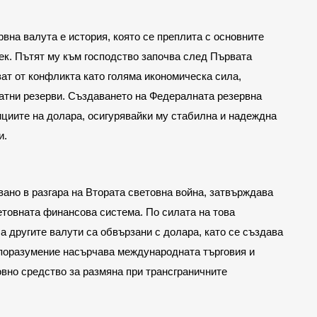
вна валута е история, която се преплита с основните 
к. Пътят му към господство започва след Първата 
ат от конфликта като голяма икономическа сила, 
атни резерви. Създаването на Федералната резервна 
ициите на долара, осигурявайки му стабилна и надеждна 
и.
вано в разгара на Втората световна война, затвърждава 
етовната финансова система. По силата на това 
а другите валути са обвързани с долара, като се създава 
поразумение насърчава международната търговия и 
вно средство за размяна при трансграничните 