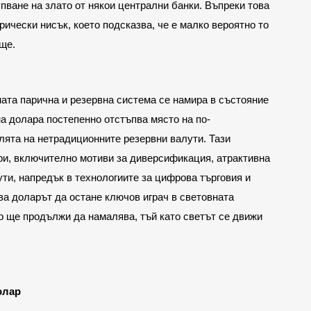
ване на злато от някои централни банки. Въпреки това 
ически нисък, което подсказва, че е малко вероятно то 
ще.
ата парична и резервна система се намира в състояние 
а долара постепенно отстъпва място на по-
ята на нетрадиционните резервни валути. Тази 
и, включително мотиви за диверсификация, атрактивна 
ти, напредък в технологиите за цифрова търговия и 
а доларът да остане ключов играч в световната 
 ще продължи да намалява, тъй като светът се движи 
олар