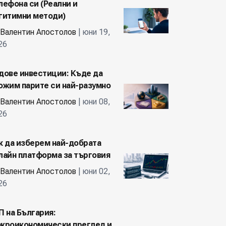
лефона си (Реални и
гитимни методи)
Валентин Апостолов
| юни 19,
26
дове инвестиции: Къде да
ожим парите си най-разумно
Валентин Апостолов
| юни 08,
26
к да изберем най-добрата
лайн платформа за търговия
Валентин Апостолов
| юни 02,
26
П на България:
кроикономически преглед и