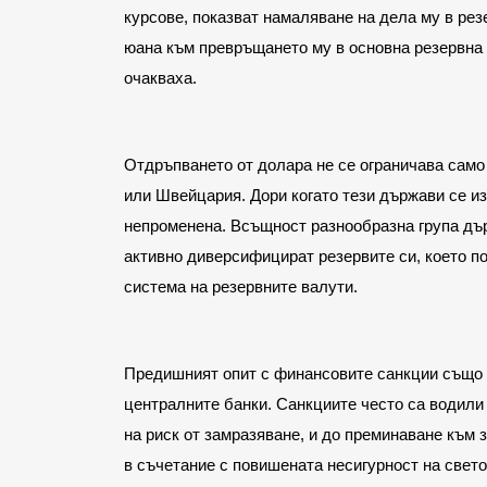
курсове, показват намаляване на дела му в резер
юана към превръщането му в основна резервна 
очакваха.
Отдръпването от долара не се ограничава само 
или Швейцария. Дори когато тези държави се из
непроменена. Всъщност разнообразна група държ
активно диверсифицират резервите си, което п
система на резервните валути.
Предишният опит с финансовите санкции също и
централните банки. Санкциите често са водили 
на риск от замразяване, и до преминаване към з
в съчетание с повишената несигурност на свето