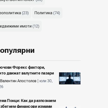
еополитика
Политика
(23)
(74)
едвижими имоти
(12)
опулярни
ючови Форекс фактори,
ито движат валутните пазари
Валентин Апостолов
| юли 30,
26
ема Понци: Как да разпознаем
избегнем финансови измами