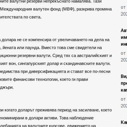
ните валутни резерви непрекъснато намалява. Тази 
от
 Международния валутен фонд (МВФ), разкрива промяна 
20
ителствата по света.
Ав
им
долара не се компенсира от увеличаването на дела на 
ин
, йената или паунда. Вместо това сме свидетели на 
от
диционни резервни валути. Сред тях са австралийският и 
20
ият вон, сингапурският долар и скандинавските валути. 
редимства при диверсификацията и стават все по-лесни 
Ви
овите финансови технологии, което ги прави 
пр
иджъри.
ка
от
20
ри когато доларът преживява период на засилване, което 
еноминирани в долари активи. Това наблюдение 
Ка
ебанията на валутните курсове, движението на 