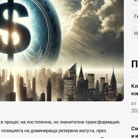
Г
Н
П
Кл
ко
от
20
в процес на постепенна, но значителна трансформация. 
Сх
позицията на доминираща резервна валута, през 
и 