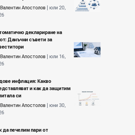
Валентин Апостолов
| юли 20,
26
томатично деклариране на
от: Данъчни съвети за
веститори
Валентин Апостолов
| юли 16,
26
дове инфлация: Какво
едставляват и как да защитим
питала си
Валентин Апостолов
| юни 30,
26
к да печелим пари от