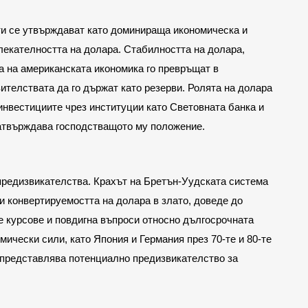
и се утвърждават като доминираща икономическа и 
екателността на долара. Стабилността на долара, 
а на американската икономика го превръщат в 
ителствата да го държат като резерви. Ролята на долара 
нвестициите чрез институции като Световната банка и 
твърждава господстващото му положение.
предизвикателства. Крахът на Бретън-Уудската система 
ти конвертируемостта на долара в злато, доведе до 
 курсове и повдигна въпроси относно дългосрочната 
ически сили, като Япония и Германия през 70-те и 80-те 
о представлява потенциално предизвикателство за 