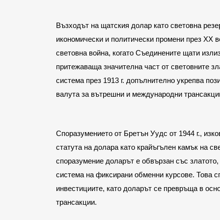
Възходът на щатския долар като световна резер
икономически и политически промени през XX ве
световна война, когато Съединените щати излиз
притежаваща значителна част от световните зл
система през 1913 г. допълнително укрепва поз
валута за вътрешни и международни трансакци
Споразумението от Бретън Уудс от 1944 г., изко
статута на долара като крайъгълен камък на св
споразумение доларът е обвързан със златото, 
система на фиксирани обменни курсове. Това с
инвестициите, като доларът се превръща в осно
трансакции.