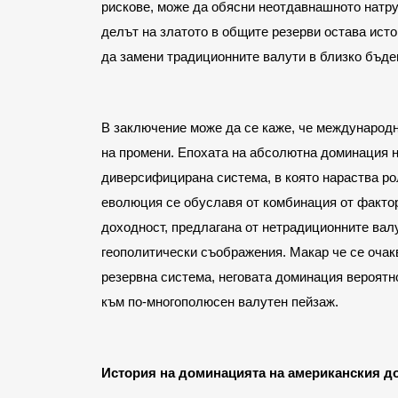
рискове, може да обясни неотдавнашното натруп
делът на златото в общите резерви остава истор
да замени традиционните валути в близко бъде
В заключение може да се каже, че международн
на промени. Епохата на абсолютна доминация н
диверсифицирана система, в която нараства рол
еволюция се обуславя от комбинация от фактор
доходност, предлагана от нетрадиционните валу
геополитически съображения. Макар че се очакв
резервна система, неговата доминация вероятно
към по-многополюсен валутен пейзаж.
История на доминацията на американския д