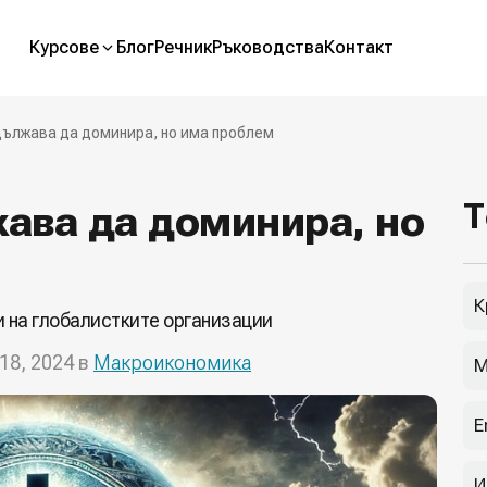
Курсове
Блог
Речник
Ръководства
Контакт
ължава да доминира, но има проблем
ава да доминира, но
Т
К
 на глобалистките организации
18, 2024 в
Макроикономика
М
E
И