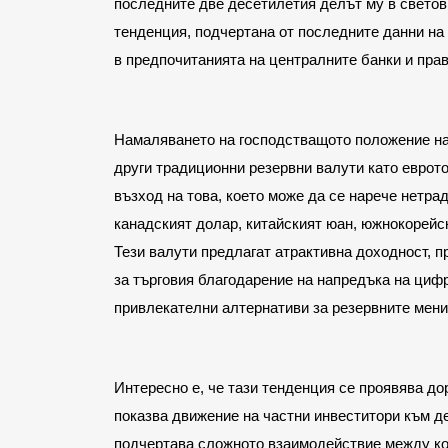
последните две десетилетия делът му в светов
тенденция, подчертана от последните данни на
в предпочитанията на централните банки и прав
Намаляването на господстващото положение на 
други традиционни резервни валути като еврото
възход на това, което може да се нарече нетра
канадският долар, китайският юан, южнокорейск
Тези валути предлагат атрактивна доходност, п
за търговия благодарение на напредъка на цифр
привлекателни алтернативи за резервните мен
Интересно е, че тази тенденция се проявява до
показва движение на частни инвеститори към д
подчертава сложното взаимодействие между кол