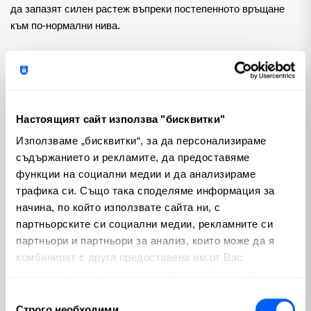
да запазят силен растеж въпреки постепенното връщане
към по-нормални нива.
Картелът също така очаква ключовите централни банки да
възприемат по-благоприятни парични политики през
втората половина на годината и през 2025 г., въпреки че
продължава да съществува несигурност относно
Настоящият сайт използва "бисквитки"
краткосрочния път на основната инфлация. ОПЕК
предполага, че неотдавнашната волатилност на световните
Използваме „бисквитки“, за да персонализираме
капиталови пазари може да подтикне централните банки да
съдържанието и рекламите, да предоставяме
обмислят мерки за противодействие на тези колебания,
функции на социални медии и да анализираме
засилвайки аргументите за понижаване на лихвените
трафика си. Също така споделяме информация за
проценти през следващите месеци.
начина, по който използвате сайта ни, с
партньорските си социални медии, рекламните си
Международната агенция по енергетика (МАЕ) ще
партньори и партньори за анализ, които може да я
публикува месечния си доклад за петрола във вторник,
комбинират с друга предоставена им от Вас
като настоящите прогнози са значително по-ниски от тези
информация или с такава, която са събрали от
на ОПЕК, предвиждащи ръст на търсенето на петрол от 970
ползването от Ваша страна на услугите им.
Избор
000 барела на ден през тази година и 980 000 барела на ден
Строго необходими