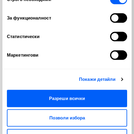
на
през следващата.
съгласие
За функционалност
Теми
Статистически
Криптовалути
Пазари
(100)
(810)
Маркетингови
Макроикономика
Emerging Markets
(280)
(3)
България
Изкуствен интелект
(56)
(65)
Покажи детайли
Геополитика
Политика
(23)
(74)
Разреши всички
Недвижими имоти
(12)
Позволи избора
Популярни