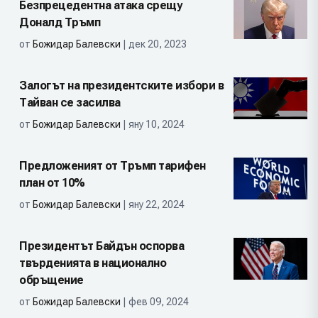
Безпрецедентна атака срещу
Доналд Тръмп
от
Божидар Балевски
| дек 20, 2023
Залогът на президентските избори в
Тайван се засилва
от
Божидар Балевски
| яну 10, 2024
Предложеният от Тръмп тарифен
план от 10%
от
Божидар Балевски
| яну 22, 2024
Президентът Байдън оспорва
твърденията в национално
обръщение
от
Божидар Балевски
| фев 09, 2024