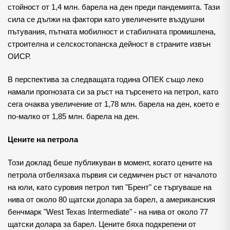
стойност от 1,4 млн. барела на ден преди пандемията. Тази
сила се дължи на фактори като увеличените въздушни
пътувания, пътната мобилност и стабилната промишлена,
строителна и селскостопанска дейност в страните извън
ОИСР.
В перспектива за следващата година ОПЕК също леко
намали прогнозата си за ръст на търсенето на петрол, като
сега очаква увеличение от 1,78 млн. барела на ден, което е
по-малко от 1,85 млн. барела на ден.
Цените на петрола
Този доклад беше публикуван в момент, когато цените на
петрола отбелязаха първия си седмичен ръст от началото
на юли, като суровия петрол тип "Брент" се търгуваше на
нива от около 80 щатски долара за барел, а американския
бенчмарк "West Texas Intermediate" - на нива от около 77
щатски долара за барел. Цените бяха подкрепени от