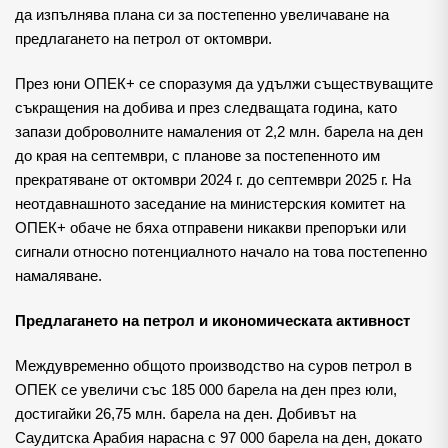
да изпълнява плана си за постепенно увеличаване на
предлагането на петрол от октомври.
През юни ОПЕК+ се споразумя да удължи съществуващите
съкращения на добива и през следващата година, като
запази доброволните намаления от 2,2 млн. барела на ден
до края на септември, с планове за постепенното им
прекратяване от октомври 2024 г. до септември 2025 г. На
неотдавнашното заседание на министерския комитет на
ОПЕК+ обаче не бяха отправени никакви препоръки или
сигнали относно потенциалното начало на това постепенно
намаляване.
Предлагането на петрол и икономическата активност
Междувременно общото производство на суров петрол в
ОПЕК се увеличи със 185 000 барела на ден през юли,
достигайки 26,75 млн. барела на ден. Добивът на
Саудитска Арабия нарасна с 97 000 барела на ден, докато