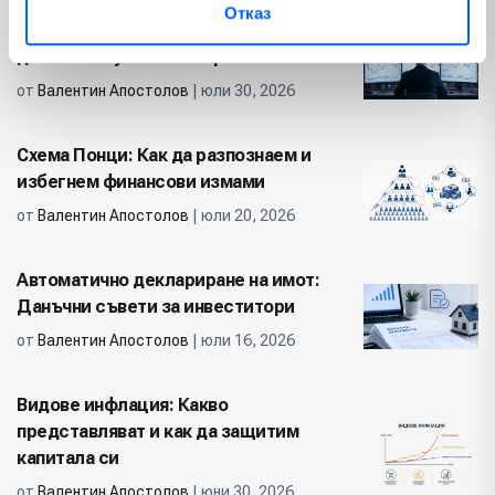
Отказ
Ключови Форекс фактори, които
движат валутните пазари
от
Валентин Апостолов
| юли 30, 2026
Схема Понци: Как да разпознаем и
избегнем финансови измами
от
Валентин Апостолов
| юли 20, 2026
Автоматично деклариране на имот:
Данъчни съвети за инвеститори
от
Валентин Апостолов
| юли 16, 2026
Видове инфлация: Какво
представляват и как да защитим
капитала си
от
Валентин Апостолов
| юни 30, 2026