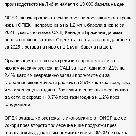
производството на Либия намаля с 19 000 барела на ден.
ОПЕК запази прогнозата си за ръст на доставките от страни
извън ОПЕК+ непроменена на 1,2 млн. барела дневно за
2024 г., като се очаква САЩ, Канада и Бразилия да имат
основен принос за това. Оценката за ръста на предлагането
за 2025 г. остава на ниво от 1,1 млн. барела на ден.
Организацията също така ревизира прогнозата си за
икономическия растеж на САЩ за тази година от 2,2% на
2,4%, като същевременно запази прогнозите си за
глобалния икономически растеж на 2,9% както за тази, така
и за следващата година. Растежът в еврозоната се очаква
да остане скромен - 0,7% през тази година и 1,2% през
следващата.
ОПЕК очаква, че растежът в икономиките от ОИСР ще се
ускори през второто тримесечие и ще продължи през
цялата година, докато икономиките извън ОИСР се очаква