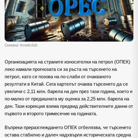
Снимка: Investclub
Организацията на страните износителки на петрол (ОПЕК)
леко намали прогнозата си за ръста на търсенето на
петрол, като се позова на по-слаби от очакваното
резултати в Китай. Сега картелът очаква търсенето да се
увеличи с 2,11 млн. барела на ден през тази година, което е
по-малко от предишната му оценка за 2,25 млн. барела на
ден. Тази корекция взема предвид действителните данни от
първото и второто тримесечие на годината.
Въпреки преразглеждането ОПЕК отбелязва, че търсенето
остава стабилно и далеч надхвърля историческата средна