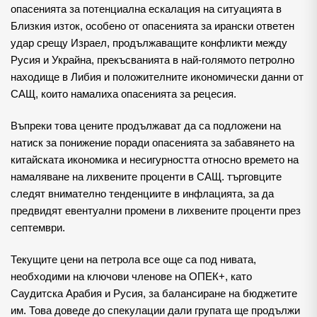
опасенията за потенциална ескалация на ситуацията в
Близкия изток, особено от опасенията за ирански ответен
удар срещу Израел, продължаващите конфликти между
Русия и Украйна, прекъсванията в най-голямото петролно
находище в Либия и положителните икономически данни от
САЩ, които намалиха опасенията за рецесия.
Въпреки това цените продължават да са подложени на
натиск за понижение поради опасенията за забавянето на
китайската икономика и несигурността относно времето на
намаляване на лихвените проценти в САЩ. търговците
следят внимателно тенденциите в инфлацията, за да
предвидят евентуални промени в лихвените проценти през
септември.
Текущите цени на петрола все още са под нивата,
необходими на ключови членове на ОПЕК+, като
Саудитска Арабия и Русия, за балансиране на бюджетите
им. Това доведе до спекулации дали групата ще продължи