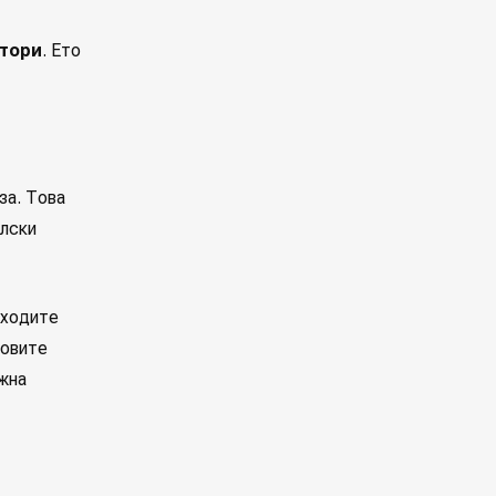
ктори
. Ето
за. Това
елски
оходите
совите
жна