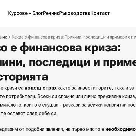
Курсове
Блог
Речник
Ръководства
Контакт
чник
Какво е финансова криза: Причини, последици и примери от
о е финансова криза:
ини, последици и прим
сторията
е кризи са
водещ страх
както за инвеститорите, така и за
те потребители. Всеки си спомня или лично преживяна криза,
миналото, които е слушал – разкази за всички неприятни по
ите оставят след себе си.
редпазим от подобни явления, на първо място е
необходимо 