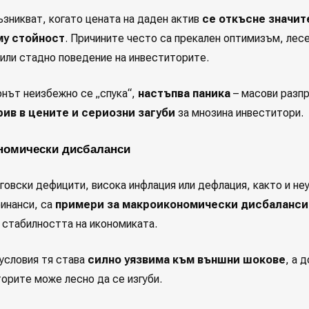
ъзникват, когато цената на даден актив
се откъсне значит
му стойност
. Причините често са прекален оптимизъм, лес
или стадно поведение на инвеститорите.
онът неизбежно се „спука“,
настъпва паника
– масови разп
рив в цените и сериозни загуби
за мнозина инвеститори.
номически дисбаланси
говски дефицити, висока инфлация или дефлация, както и не
инанси, са
примери за макроикономически дисбаланси
 стабилността на икономиката.
 условия тя става
силно уязвима към външни шокове
, а 
торите може лесно да се изгуби.