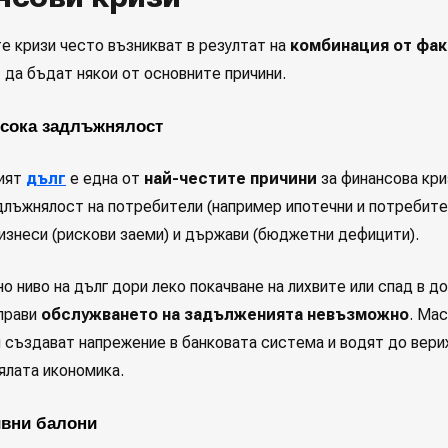
е кризи често възникват в резултат на
комбинация от фа
 да бъдат някои от основните причини.
исока задлъжнялост
ият
дълг
е една от
най-честите причини
за финансова кри
длъжнялост на потребители (например ипотечни и потребит
бизнеси (рискови заеми) и държави (бюджетни дефицити).
о ниво на дълг дори леко покачване на лихвите или спад в д
прави
обслужването на задълженията невъзможно
. Ма
 създават напрежение в банковата система и водят до вери
ялата икономика.
ивни балони