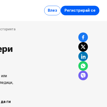
Влез
Регистрирай се
 историята
ери
 или
следици,
да ги