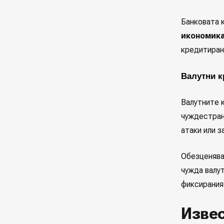
Банковата 
икономик
кредитиран
Валутни к
Валутните 
чуждестран
атаки или з
Обезценява
чужда валу
фиксирания 
Извес