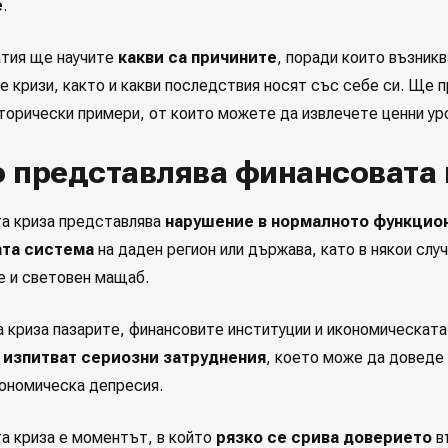
е
.
атия ще научите
какви са причините
, поради които възник
е кризи, както и какви последствия носят със себе си. Ще 
сторически примери, от които можете да извлечете ценни ур
 представлява финансовата 
а криза представлява
нарушение в нормалното функцио
та система
на даден регион или държава, като в някои слу
е и световен мащаб.
а криза пазарите, финансовите институции и икономическата
,
изпитват сериозни затруднения
, което може да доведе
кономическа депресия.
а криза е моментът, в който
рязко се срива доверието
в