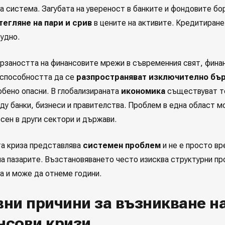
а система. Загубата на увереност в банките и фондовите бо
тегляне на пари и срив
в цените на активите. Кредитиран
удно.
рзаността на финансовите мрежи в съвременния свят, фина
 способността да се
разпространяват изключително бъ
обено опасни. В глобализираната
икономика
съществуват т
ду банки, бизнеси и правителства. Проблем в една област 
сен в други сектори и държави.
а криза представлява
системен проблем
и не е просто в
на пазарите. Възстановяването често изисква структурни пр
а и може да отнеме години.
ни причини за възникване н
нсови кризи