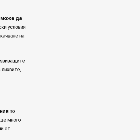
 може да
ски условия
качване на
развиващите
в лихвите,
ния
по
рде много
ни от