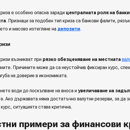
криза е особено опасна заради
централната роля на банки
ата
. Признаци за подобен тип криза са банкови фалити, рязък
ето и масово изтегляне на
депозити
.
ризи
кризи възникват при
рязко обезценяване на местната
вал
ните. Причините може да са неустойчив фиксиран курс, спе
агуба на доверие в икономиката.
нето води до поскъпване на вноса и
увеличаване на задъ
та. Ако държавата няма достатъчно валутни резерви, за да 
курс, ситуацията става критична.
тни примери за финансови к