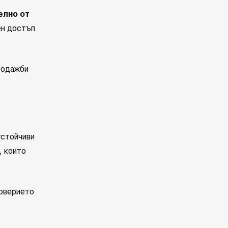
елно от
ен достъп
родажби
устойчиви
, които
доверието