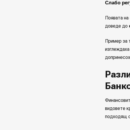
Слабо рег
Появата на
доведе до
Пример за 
изглеждаха 
допринесоха
Разли
Банко
Финансовит
видовете к
подходящ с