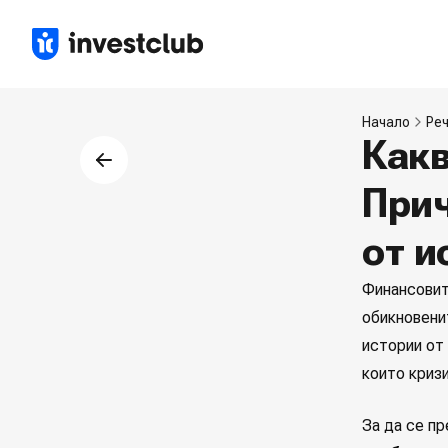
Начало
Ре
Какв
Прич
от и
Финансовит
обикновени
истории от 
които криз
За да се п