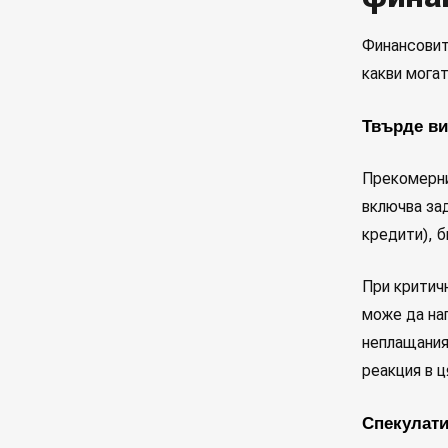
Финансовит
какви могат
Твърде в
Прекомерн
включва за
кредити), 
При критичн
може да на
неплащания
реакция в ц
Спекулат