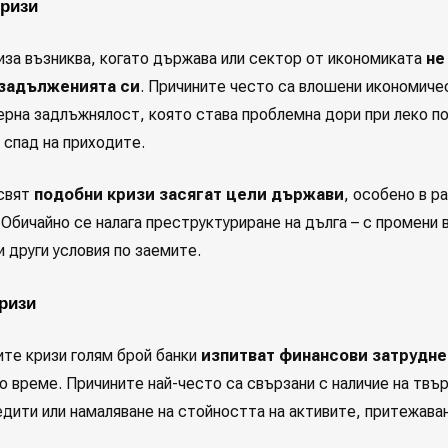
ризи
иза възниква, когато държава или сектор от икономиката
не
задълженията си
. Причините често са влошени икономиче
ерна задлъжнялост, която става проблемна дори при леко по
 спад на приходите.
свят
подобни кризи засягат цели държави
, особено в 
 Обичайно се налага преструктуриране на дълга – с промени 
 други условия по заемите.
ризи
ите кризи голям брой банки
изпитват финансови затрудне
о време. Причините най-често са свързани с наличие на твъ
едити или намаляване на стойността на активите, притежава