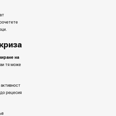
ват
прочетете
оци.
криза
ниране на
чаи тя може
 активност
 до рецесия
ъв