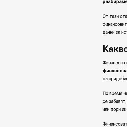
разбирам
От тази ст
финансовит
данни за и
Какво
Финансоват
финансова
да придоби
По време н
се забавят
или дори и
Финансоват