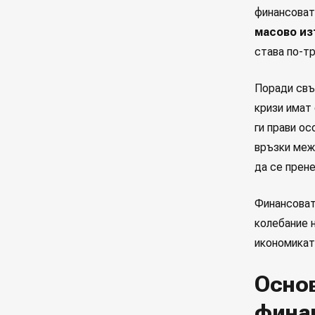
финансоват
масово из
става по-тр
Поради свъ
кризи имат
ги прави ос
връзки меж
да се прене
Финансоват
колебание 
икономикат
Основ
фина