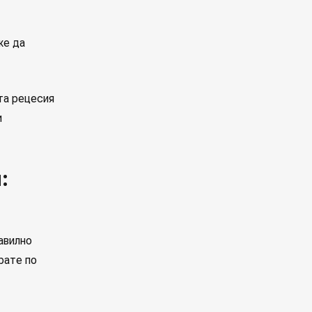
же да
та рецесия
и
:
авилно
рате по