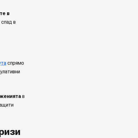
те в
 спад в
ута
спрямо
кулативни
лженията
в
защити
ризи