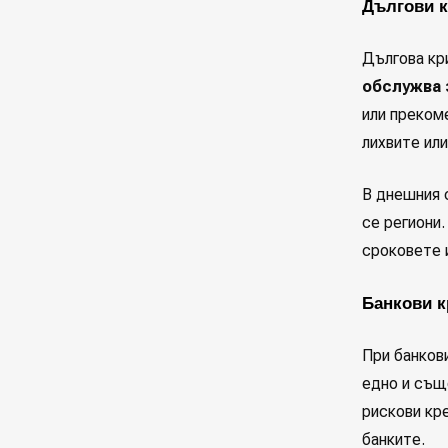
Дългови к
Дългова кр
обслужва 
или преком
лихвите или
В днешния 
се региони.
сроковете и
Банкови к
При банков
едно и същ
рискови кр
банките.