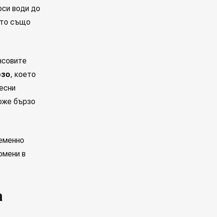
рси води до
ето също
нсовите
рзо
, което
есни
може бързо
ременно
омени в
а