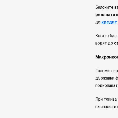
Балоните в
реалната 
до
кредит
Когато бал
водят до
с
Макроико
Големи тър
държавни ф
подкопават
При такива
на инвести