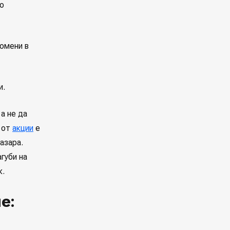
то
ромени в
и.
а не да
л от
акции
е
азара.
губи на
к.
е: