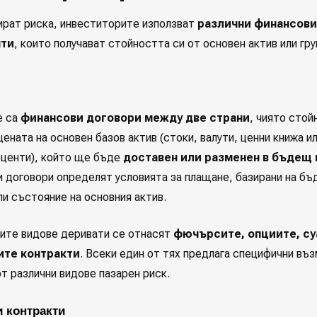
ират риска, инвеститорите използват
различни финансови
нти
, които получават стойността си от основен актив или гр
е са
финансови договори между две страни
, чиято стой
цената на основен базов актив (стоки, валути, ценни книжа и
оценти), който ще бъде
доставен или разменен в бъдещ
и договори определят условията за плащане, базирани на б
ли състояние на основния актив.
ите видове деривати се отнасят
фючърсите, опциите, су
те контракти
. Всеки един от тях предлага специфични въ
т различни видове пазарен риск.
 контракти