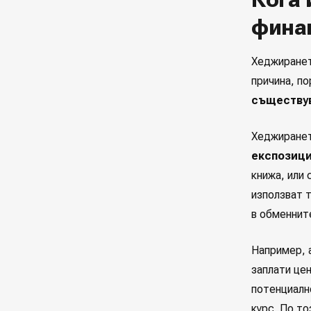
фина
Хеджиранет
причина, по
съществу
Хеджиранет
експозици
книжа, или
използват т
в обменните
Например, 
заплати цен
потенциално
курс. По т