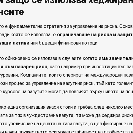
нсите
о е фундаментална стратегия за управление на риска. Осно
ради която се използва, е
ограничаване на риска и защит
ващи активи
или бъдещи финансови потоци.
о обикновено се използва в случаите когато
има значител
я към пазарен риск
, като например при инвестиции във ва
 суровини. Компаниите, които оперират на международни паз
ози процес за управление на валутния риск, тъй като голем
 курсове на валутите могат да повлияят върху нивото на пе
ако една организация внася стоки и трябва след няколко мес
ата за тях в чуждестранна валута, тя може да хеджира риск
то увеличение на цената на тази валута, с цел фиксиране н
ози начин дружеството осигурява стабилност на стойността 