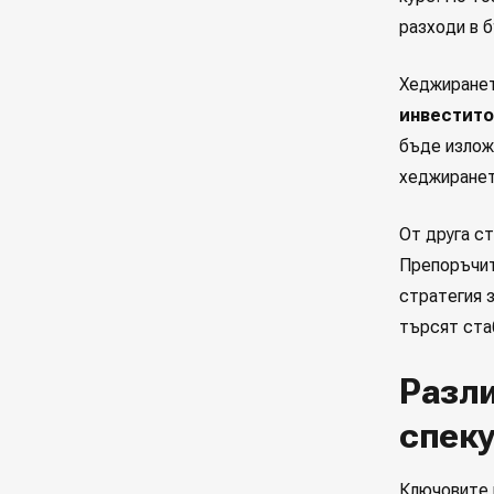
разходи в 
Хеджиранет
инвестит
бъде излож
хеджиранет
От друга с
Препоръчит
стратегия з
търсят ста
Разл
спек
Ключовите 