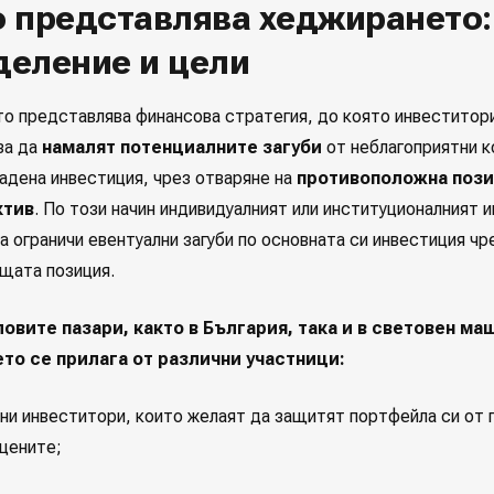
 представлява хеджирането:
деление и цели
о представлява финансова стратегия, до която инвеститор
за да
намалят потенциалните загуби
от неблагоприятни к
дадена инвестиция, чрез отваряне на
противоположна пози
ктив
. По този начин индивидуалният или институционалният 
а ограничи евентуални загуби по основната си инвестиция чр
щата позиция.
овите пазари, както в България, така и в световен ма
то се прилага от различни участници:
ни инвеститори, които желаят да защитят портфейла си от 
 цените;