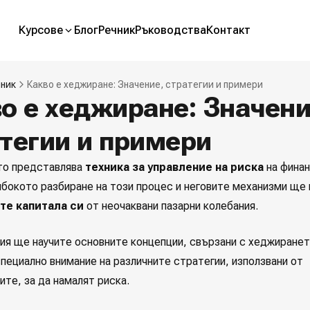
Курсове
Блог
Речник
Ръководства
Контакт
чник
Какво е хеджиране: Значение, стратегии и примери
о е хеджиране: Значени
тегии и примери
то представлява
техника за управление на риска
на фина
лбокото разбиране на този процес и неговите механизми ще 
те капитала си
от неочаквани пазарни колебания.
тия ще научите основните концепции, свързани с хеджиранет
пециално внимание на различните стратегии, използвани от
те, за да намалят риска.