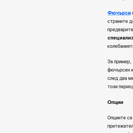
Фючърси
страните д
предварите
специализ
колебанията
За пример,
фючърсен к
след два ме
този перио
Опции
Опциите са 
притежате