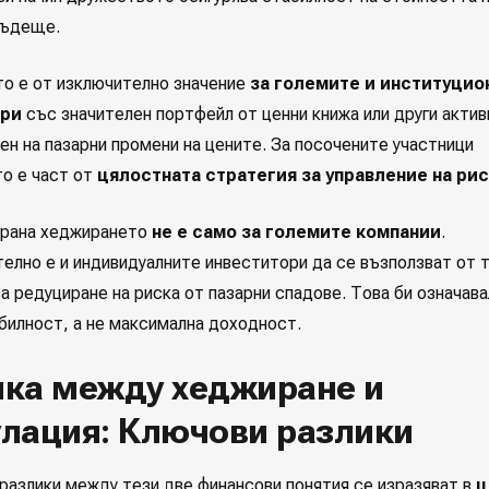
бъдеще.
о е от изключително значение
за големите и институцио
ори
със значителен портфейл от ценни книжа или други актив
ен на пазарни промени на цените. За посочените участници
о е част от
цялостната стратегия за управление на рис
трана хеджирането
не е само за големите компании
.
елно е и индивидуалните инвеститори да се възползват от 
а редуциране на риска от пазарни спадове. Това би означава
билност, а не максимална доходност.
ика между хеджиране и
улация: Ключови разлики
разлики между тези две финансови понятия се изразяват в
ц