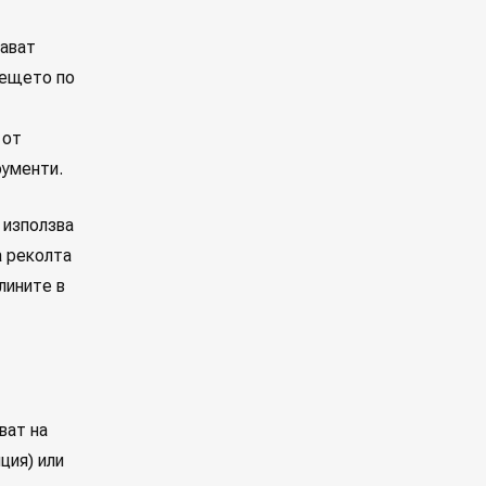
жават
дещето по
 от
рументи.
 използва
а реколта
лините в
ват на
пция) или