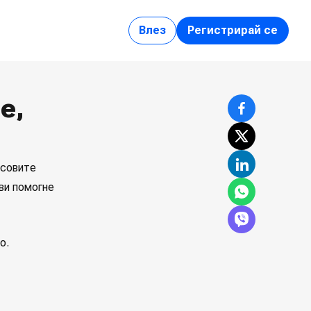
Влез
Регистрирай се
е,
нсовите
ви помогне
о.