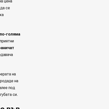
на цена
 да се
ка
 по-голяма
оприятни
раничат
одавача
ферата на
продаде на
малее под
губата си.
е във