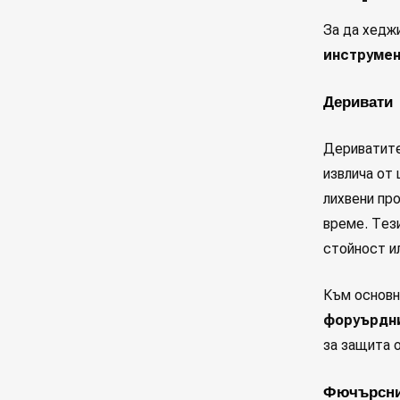
За да хедж
инструме
Деривати
Дериватит
извлича от 
лихвени пр
време. Тез
стойност и
Към основн
форуърдни
за защита о
Фючърсни