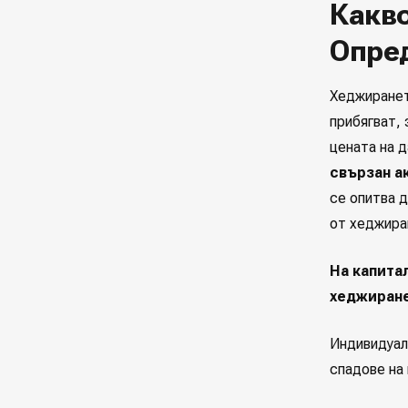
Какво
Опре
Хеджиранет
прибягват, 
цената на 
свързан а
се опитва д
от хеджира
На капитал
хеджиране
Индивидуал
спадове на