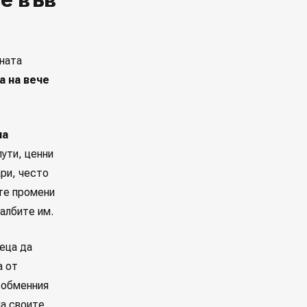
вната
а на вече
на
лути, ценни
ари, често
ите промени
чалбите им.
еца да
а от
а обменния
на своите