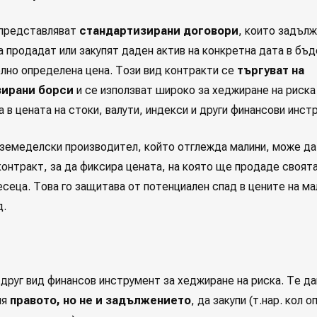
представляват
стандартизирани договори
, които задъл
а продадат или закупят даден актив на конкретна дата в бъ
лно определена цена. Този вид контракти се
търгуват на
ирани борси
и се използват широко за хеджиране на риска
 в цената на стоки, валути, индекси и други финансови инст
 земеделски производител, който отглежда малини, може да
онтракт, за да фиксира цената, на която ще продаде своят
сеца. Това го защитава от потенциален спад в цените на ма
д.
друг вид финансов инструмент за хеджиране на риска. Те да
ля
правото, но не и задължението
, да закупи (т.нар. кол о