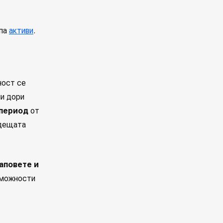
упа
активи
.
ност се
ли дори
 период
от
ъдещата
аповете и
зможности