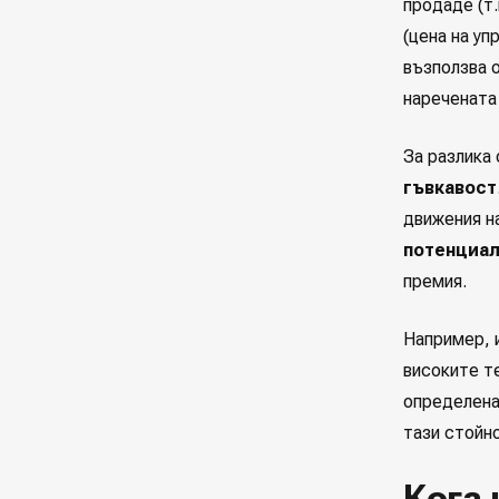
продаде (т.
(цена на уп
възползва о
наречената
За разлика
гъвкавост
движения н
потенциал
премия.
Например, 
високите те
определена 
тази стойно
Кога 