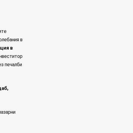
ите
олебания в
ция в
инвеститор
ез печалби
щаб,
пазарни