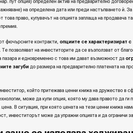
нар. пут опция) определен актив на предварително договоре
ражняване) на определена дата или преди настъпването ѝ. За
т това право, купувачът на опцията заплаща на продавача та
 премия.
 от фючърсните контракти,
опциите се характеризират с
. Те позволяват на инвеститорите да се възползват от благ
а пазара и едновременно с това им дават възможност да
ог
ните загуби
до размера на предварително платената на пр
инвеститор, който притежава ценни книжа на дружество в с
хнологии, може да купи опция, която му дава правото да ги 
цена. В ситуация, при която цената на тези ценни книжа на
ст, инвеститорът може да упражни опцията и да ограничи за
и защо се използва хеджиран