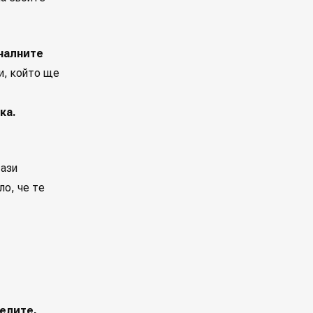
налните
и, който ще
ка.
тази
ло, че те
елите,