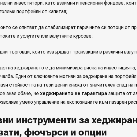
нални инвеститори, като взаимни и пенсионни фондове, кои
 големи портфейли от капитал;
които се опитват да стабилизират паричните си потоци от п
токите и услугите или валутните курсове;
ни търговци, които извършват транзакции в различни валут
цел на хеджирането е да минимизира риска на инвестицията, 
ечалба. Един от ключовите мотиви за хеджиране на портфей
ази стойността на тези ценни книжа от значителен спад на п
се знае обаче, че
хеджирането не гарантира
защита от за
озволява умело управление на експозициите към пазарен рис
ни инструменти за хеджиран
вати, фючърси и опции