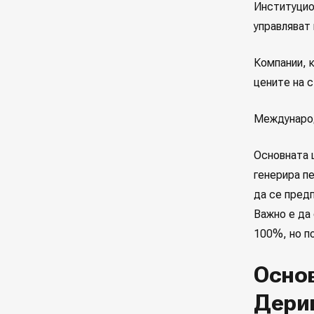
Институцио
управляват
Компании, 
цените на с
Международ
Основната 
генерира п
да се предп
Важно е да 
100%, но п
Основ
Дери