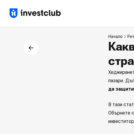
Начало
Ре
Какв
стра
Хеджиране
пазари. Дъ
да защити
В тази ста
Обърнете с
инвеститори