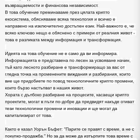
възвращаемости и финансова независимост.
В това обучение преминаваме през цялата крипто 
екосистема, обясняваме всяка технология и всичко е 
направено на изключително достъпен език. Най-важното е, че 
всяко ключово нещо е обяснено с примери от реалния живот - 
това е разликата между информация и трансформация.
Идеята на това обучение не е само да ви информира. 
Информацията е представена по лесен за усвояване начин, 
тъй като лесното разбиране е трансформиращо за вас от 
гледна точка на променените виждания и разбирания, които 
вие ще придобиете по повод технологичните крипто промени, 
които бързо настъпват в нашия живот.
Хората с дълбоко разбиране на процесите, касаещи крипто 
проектите, могат в пъти по-добре да предвидят накъде отиват 
тези технологични промени и иновации и ще могат да 
капитализират от това. 
Както е казал Уорън Бъфет: "Парите се правят с време, а не с 
покупко-продажба." Но за да може да изтърпите това време с 