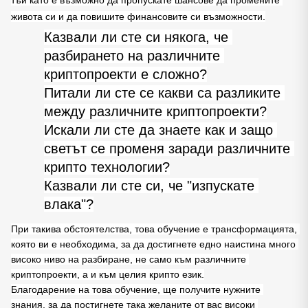
тъй като е възможно да пропускате шансове да промените 
живота си и да повишите финансовите си възможности.
Казвали ли сте си някога, че 
разбирането на различните 
криптопроекти е сложно?
Питали ли сте се какви са разликите 
между различните криптопроекти?
Искали ли сте да знаете как и защо 
светът се променя заради различните 
крипто технологии?
Казвали ли сте си, че "изпускате 
влака"?
При такива обстоятелства, това обучение е трансформацията, 
която ви е необходима, за да достигнете едно наистина много 
високо ниво на разбиране, не само към различните 
криптопроекти, а и към целия крипто език.
Благодарение на това обучение, ще получите нужните 
знания, за да постигнете така желаните от вас високи 