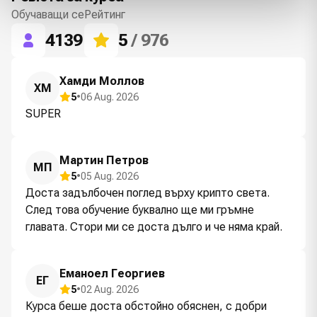
Обучаващи се
Рейтинг
4139
5
/ 976
Хамди Моллов
ХМ
5
•
06 Aug. 2026
SUPER
Мартин Петров
МП
5
•
05 Aug. 2026
Доста задълбочен поглед върху крипто света.
След това обучение буквално ще ми гръмне
главата. Стори ми се доста дълго и че няма край.
Еманоел Георгиев
ЕГ
5
•
02 Aug. 2026
Курса беше доста обстойно обяснен, с добри