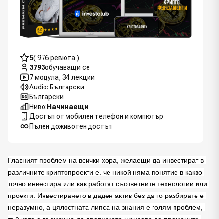
5
( 976 ревюта )
3793
обучаващи се
7 модула, 34 лекции
Audio: Български
Български
Ниво:
Начинаещи
Достъп от мобилен телефон и компютър
Пълен доживотен достъп
Главният проблем на всички хора, желаещи да инвестират в 
различните криптопроекти е, че никой няма понятие в какво 
точно инвестира или как работят съответните технологии или 
проекти. Инвестирането в даден актив без да го разбирате е 
неразумно, а цялостната липса на знания е голям проблем, 