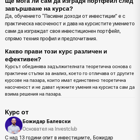
Ще мога ли сам да изградя портфейл след 
завършване на курса?
Да, обучението “Пасивни доходи от инвестиции” е с
практическа насоченост и дава на курсистите умението
сами да изграждат своя инвестиционен портфейл,
спрямо техния профил и предпочитания.
Какво прави този курс различен и 
ефективен?
Курсът обединява задължителната теоретична основа с
практични стъпки за анализ, което го отличава от другите
курсове на пазара, които имат единствено теоретична
насоченост и не дават нужните умения на курсиста сам да
взима решения на пазара.
Курс от
Божидар Балевски
Основател на Investclub
С над 13 години опит в инвестициите, Божидар