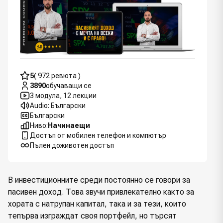
5
( 972 ревюта )
3890
обучаващи се
3 модула, 12 лекции
Audio: Български
Български
Ниво:
Начинаещи
Достъп от мобилен телефон и компютър
Пълен доживотен достъп
В инвестиционните среди постоянно се говори за
пасивен доход. Това звучи привлекателно както за
хората с натрупан капитал, така и за тези, които
тепърва изграждат своя портфейл, но търсят