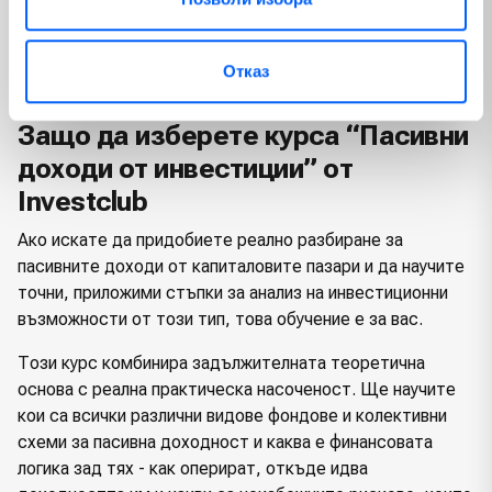
време и усилия.
Всичко това е поднесено по лесноразбираем начин, с
Отказ
точни примери и ясни стъпки за следване.
Защо да изберете курса “Пасивни
доходи от инвестиции” от
Investclub
Ако искате да придобиете реално разбиране за
пасивните доходи от капиталовите пазари и да научите
точни, приложими стъпки за анализ на инвестиционни
възможности от този тип, това обучение е за вас.
Този курс комбинира задължителната теоретична
основа с реална практическа насоченост. Ще научите
кои са всички различни видове фондове и колективни
схеми за пасивна доходност и каква е финансовата
логика зад тях - как оперират, откъде идва