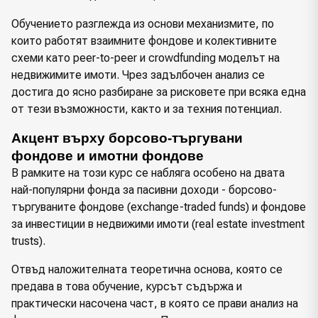
Обучението разглежда из основи механизмите, по
които работят взаимните фондове и колективните
схеми като peer-to-peer и crowdfunding моделът на
недвижимите имоти. Чрез задълбочен анализ се
достига до ясно разбиране за рисковете при всяка една
от тези възможности, както и за техния потенциал.
Акцент върху борсово-търгувани 
фондове и имотни фондове
В рамките на този курс се набляга особено на двата
най-популярни фонда за пасивни доходи - борсово-
търгуваните фондове (exchange-traded funds) и фондове
за инвестиции в недвижими имоти (real estate investment
trusts).
Отвъд наложителната теоретична основа, която се
предава в това обучение, курсът съдържа и
практически насочена част, в която се прави анализ на