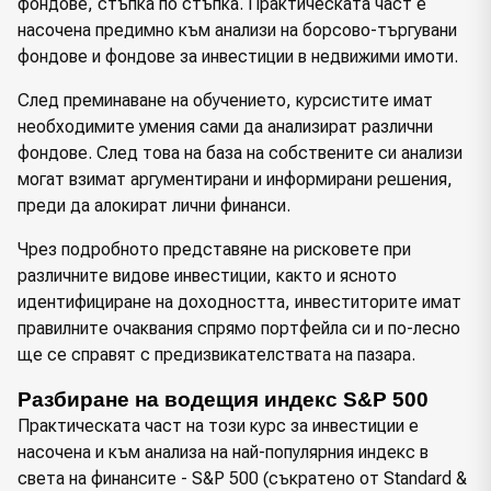
фондове, стъпка по стъпка. Практическата част е
насочена предимно към анализи на борсово-търгувани
фондове и фондове за инвестиции в недвижими имоти.
След преминаване на обучението, курсистите имат
необходимите умения сами да анализират различни
фондове. След това на база на собствените си анализи
могат взимат аргументирани и информирани решения,
преди да алокират лични финанси.
Чрез подробното представяне на рисковете при
различните видове инвестиции, както и ясното
идентифициране на доходността, инвеститорите имат
правилните очаквания спрямо портфейла си и по-лесно
ще се справят с предизвикателствата на пазара.
Разбиране на водещия индекс S&P 500
Практическата част на този курс за инвестиции е
насочена и към анализа на най-популярния индекс в
света на финансите - S&P 500 (съкратено от Standard &