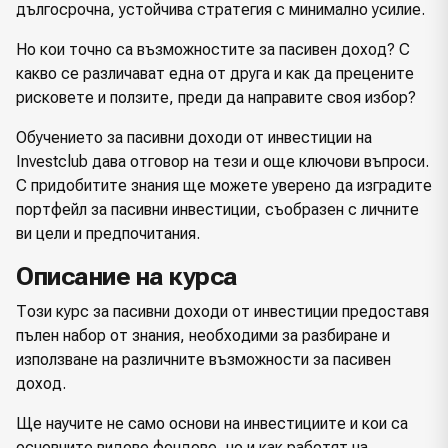
дългосрочна, устойчива стратегия с минимално усилие.
Но кои точно са възможностите за пасивен доход? С
какво се различават една от друга и как да прецените
рисковете и ползите, преди да направите своя избор?
Обучението за пасивни доходи от инвестиции на
Investclub дава отговор на тези и още ключови въпроси.
С придобитите знания ще можете уверено да изградите
портфейл за пасивни инвестиции, съобразен с личните
ви цели и предпочитания.
Описание на курса
Този курс за пасивни доходи от инвестиции предоставя
пълен набор от знания, необходими за разбиране и
използване на различните възможности за пасивен
доход.
Ще научите не само основи на инвестициите и кои са
основните видове фондове, но и как работят на