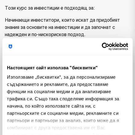
Този курс за инвестиции е подходящ за:
Начинаещи инвеститори, които искат да придобият
знания за основите на инвестиции и да започнат с
надежден и по-нискорисков подход.
Инвеститори с по-сериозен капитал, които търсят
пасивни стратегии и пасивен доход на парите си.
Заети професионалисти, които искат да инвестират на
Настоящият сайт използва "бисквитки"
финансовите пазари без да отделят много време в
Използваме „бисквитки“, за да персонализираме
управление на своите инвестици.
съдържанието и рекламите, да предоставяме
функции на социални медии и да анализираме
Всеки, който иска да изгради инвестиционен портфейл,
трафика си. Също така споделяме информация за
базиран на доказани стратегии за пасивно инвестиране.
начина, по който използвате сайта ни, с
Какво ще научите от него
партньорските си социални медии, рекламните си
партньори и партньори за анализ, които може да я
В курса “Пасивни доходи от инвестиции” не просто ще
комбинират с друга предоставена им от Вас
разберете как работят фондовете, формиращи
информация или с такава, която са събрали от