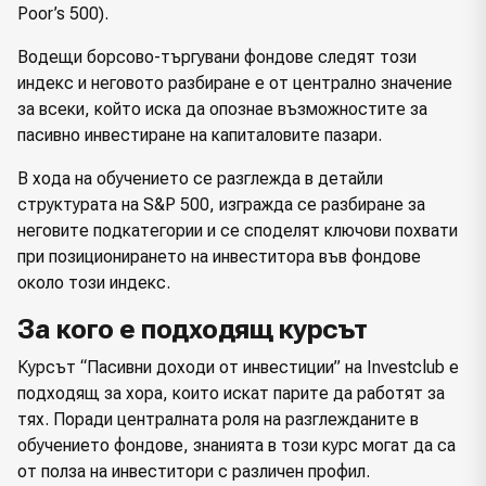
Poor’s 500).
Водещи борсово-търгувани фондове следят този
индекс и неговото разбиране е от централно значение
за всеки, който иска да опознае възможностите за
пасивно инвестиране на капиталовите пазари.
В хода на обучението се разглежда в детайли
структурата на S&P 500, изгражда се разбиране за
неговите подкатегории и се споделят ключови похвати
при позиционирането на инвеститора във фондове
около този индекс.
За кого е подходящ курсът
Курсът “Пасивни доходи от инвестиции” на Investclub е
подходящ за хора, които искат парите да работят за
тях. Поради централната роля на разглежданите в
обучението фондове, знанията в този курс могат да са
от полза на инвеститори с различен профил.