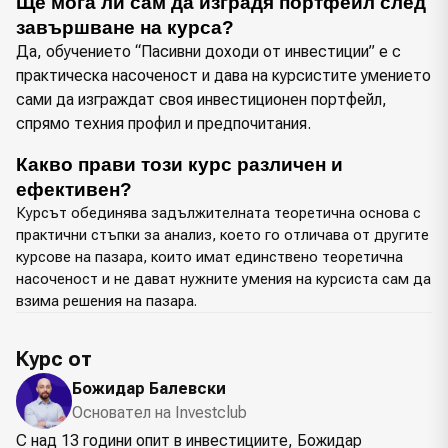
Ще мога ли сам да изградя портфейл след 
завършване на курса?
Да, обучението “Пасивни доходи от инвестиции” е с
практическа насоченост и дава на курсистите умението
сами да изграждат своя инвестиционен портфейл,
спрямо техния профил и предпочитания.
Какво прави този курс различен и 
ефективен?
Курсът обединява задължителната теоретична основа с
практични стъпки за анализ, което го отличава от другите
курсове на пазара, които имат единствено теоретична
насоченост и не дават нужните умения на курсиста сам да
взима решения на пазара.
Курс от
Божидар Балевски
Основател на Investclub
С над 13 години опит в инвестициите, Божидар