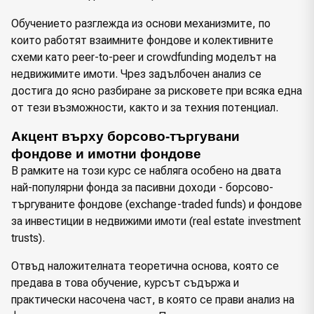
Обучението разглежда из основи механизмите, по
които работят взаимните фондове и колективните
схеми като peer-to-peer и crowdfunding моделът на
недвижимите имоти. Чрез задълбочен анализ се
достига до ясно разбиране за рисковете при всяка една
от тези възможности, както и за техния потенциал.
Акцент върху борсово-търгувани 
фондове и имотни фондове
В рамките на този курс се набляга особено на двата
най-популярни фонда за пасивни доходи - борсово-
търгуваните фондове (exchange-traded funds) и фондове
за инвестиции в недвижими имоти (real estate investment
trusts).
Отвъд наложителната теоретична основа, която се
предава в това обучение, курсът съдържа и
практически насочена част, в която се прави анализ на