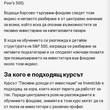
Poor’s 500).
Водещи борсово-търгувани фондове следят този
индекс и неговото разбиране е от централно значение
за всеки, който иска да опознае възможностите за
пасивно инвестиране на капиталовите пазари.
В хода на обучението се разглежда в детайли
структурата на S&P 500, изгражда се разбиране за
неговите подкатегории и се споделят ключови похвати
при позиционирането на инвеститора във фондове
около този индекс.
За кого е подходящ курсът
Курсът “Пасивни доходи от инвестиции” на Investclub е
подходящ за хора, които искат парите да работят за
тях. Поради централната роля на разглежданите в
обучението фондове, знанията в този курс могат да са
от полза на инвеститори с различен профил.