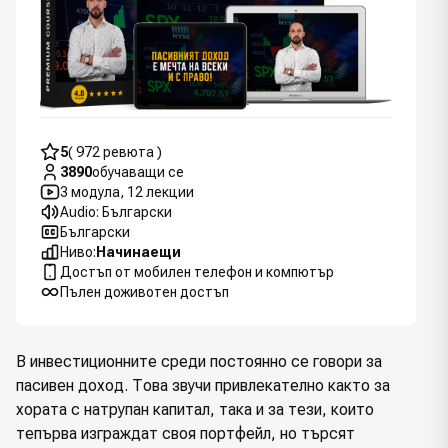
5
( 972 ревюта )
3890
обучаващи се
3 модула, 12 лекции
Audio: Български
Български
Ниво:
Начинаещи
Достъп от мобилен телефон и компютър
Пълен доживотен достъп
В инвестиционните среди постоянно се говори за
пасивен доход. Това звучи привлекателно както за
хората с натрупан капитал, така и за тези, които
тепърва изграждат своя портфейл, но търсят