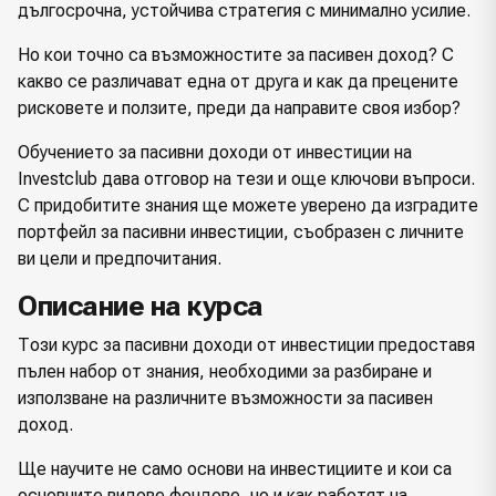
дългосрочна, устойчива стратегия с минимално усилие.
Но кои точно са възможностите за пасивен доход? С
какво се различават една от друга и как да прецените
рисковете и ползите, преди да направите своя избор?
Обучението за пасивни доходи от инвестиции на
Investclub дава отговор на тези и още ключови въпроси.
С придобитите знания ще можете уверено да изградите
портфейл за пасивни инвестиции, съобразен с личните
ви цели и предпочитания.
Описание на курса
Този курс за пасивни доходи от инвестиции предоставя
пълен набор от знания, необходими за разбиране и
използване на различните възможности за пасивен
доход.
Ще научите не само основи на инвестициите и кои са
основните видове фондове, но и как работят на