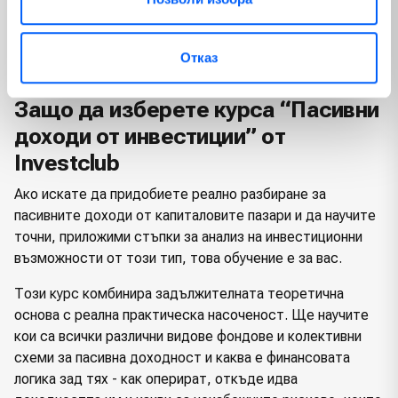
време и усилия.
Всичко това е поднесено по лесноразбираем начин, с
Отказ
точни примери и ясни стъпки за следване.
Защо да изберете курса “Пасивни
доходи от инвестиции” от
Investclub
Ако искате да придобиете реално разбиране за
пасивните доходи от капиталовите пазари и да научите
точни, приложими стъпки за анализ на инвестиционни
възможности от този тип, това обучение е за вас.
Този курс комбинира задължителната теоретична
основа с реална практическа насоченост. Ще научите
кои са всички различни видове фондове и колективни
схеми за пасивна доходност и каква е финансовата
логика зад тях - как оперират, откъде идва