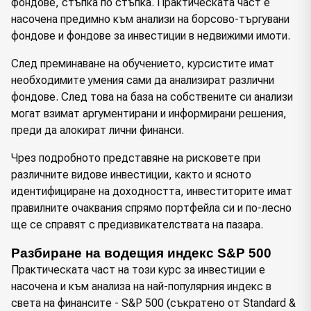
фондове, стъпка по стъпка. Практическата част е
насочена предимно към анализи на борсово-търгувани
фондове и фондове за инвестиции в недвижими имоти.
След преминаване на обучението, курсистите имат
необходимите умения сами да анализират различни
фондове. След това на база на собствените си анализи
могат взимат аргументирани и информирани решения,
преди да алокират лични финанси.
Чрез подробното представяне на рисковете при
различните видове инвестиции, както и ясното
идентифициране на доходността, инвеститорите имат
правилните очаквания спрямо портфейла си и по-лесно
ще се справят с предизвикателствата на пазара.
Разбиране на водещия индекс S&P 500
Практическата част на този курс за инвестиции е
насочена и към анализа на най-популярния индекс в
света на финансите - S&P 500 (съкратено от Standard &