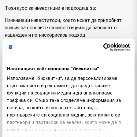
Този курс за инвестиции е подходящ за:
Начинаещи инвеститори, които искат да придобият
знания за основите на инвестиции и да започнат с
надежден и по-нискорисков подход.
Инвеститори с по-сериозен капитал, които търсят
пасивни стратегии и пасивен доход на парите си.
Заети професионалисти, които искат да инвестират на
Настоящият сайт използва "бисквитки"
финансовите пазари без да отделят много време в
Използваме „бисквитки“, за да персонализираме
управление на своите инвестици.
съдържанието и рекламите, да предоставяме
функции на социални медии и да анализираме
Всеки, който иска да изгради инвестиционен портфейл,
трафика си. Също така споделяме информация за
базиран на доказани стратегии за пасивно инвестиране.
начина, по който използвате сайта ни, с
Какво ще научите от него
партньорските си социални медии, рекламните си
партньори и партньори за анализ, които може да я
В курса “Пасивни доходи от инвестиции” не просто ще
комбинират с друга предоставена им от Вас
разберете как работят фондовете, формиращи
информация или с такава, която са събрали от